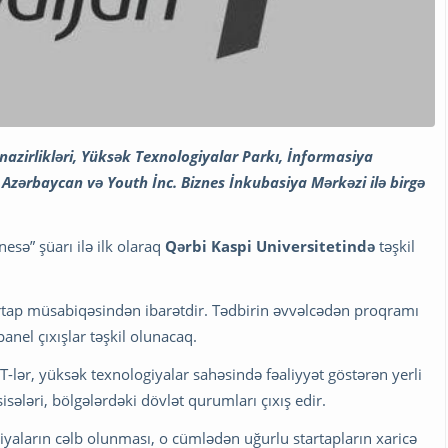
nazirlikləri, Yüksək Texnologiyalar Parkı, İnformasiya
 Azərbaycan və Youth İnc. Biznes İnkubasiya Mərkəzi ilə birgə
nesə” şüarı ilə ilk olaraq
Qərbi Kaspi Universitetində
təşkil
tartap müsabiqəsindən ibarətdir. Tədbirin əvvəlcədən proqramı
anel çıxışlar təşkil olunacaq.
lər, yüksək texnologiyalar sahəsində fəaliyyət göstərən yerli
isələri, bölgələrdəki dövlət qurumları çıxış edir.
siyaların cəlb olunması, o cümlədən uğurlu startapların xaricə