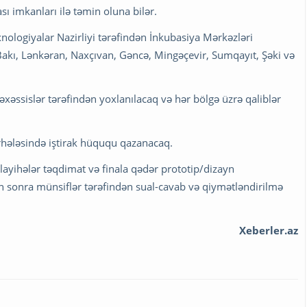
ı imkanları ilə təmin oluna bilər.
nologiyalar Nazirliyi tərəfindən İnkubasiya Mərkəzləri
- Bakı, Lənkəran, Naxçıvan, Gəncə, Mingəçevir, Sumqayıt, Şəki və
əxəssislər tərəfindən yoxlanılacaq və hər bölgə üzrə qaliblər
ərhələsində iştirak hüququ qazanacaq.
 layihələr təqdimat və finala qədər prototip/dizayn
an sonra münsiflər tərəfindən sual-cavab və qiymətləndirilmə
Xeberler.az