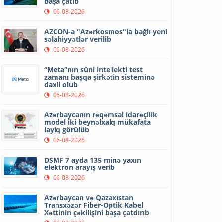
başa çatıb
06-08-2026
AZCON-a "Azərkosmos"la bağlı yeni
səlahiyyətlər verilib
06-08-2026
“Meta”nın süni intellekti test
zamanı başqa şirkətin sisteminə
daxil olub
06-08-2026
Azərbaycanın rəqəmsal idarəçilik
model iki beynəlxalq mükafata
layiq görülüb
06-08-2026
DSMF 7 ayda 135 minə yaxın
elektron arayış verib
06-08-2026
Azərbaycan və Qazaxıstan
Transxəzər Fiber-Optik Kabel
Xəttinin çəkilişini başa çatdırıb