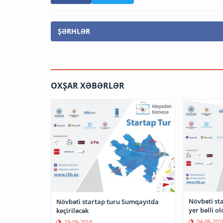
ŞƏRHLƏR
OXŞAR XƏBƏRLƏR
Növbəti sta
Növbəti startap turu Sumqayıtda
yer bəlli ol
keçiriləcək
04-06-201
19-09-2018