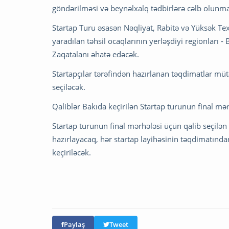
göndərilməsi və beynəlxalq tədbirlərə cəlb olunmas
Startap Turu əsasən Nəqliyat, Rabitə və Yüksək Tex
yaradılan təhsil ocaqlarının yerləşdiyi regionları 
Zaqatalanı əhatə edəcək.
Startapçılar tərəfindən hazırlanan təqdimatlar müt
seçiləcək.
Qaliblər Bakıda keçirilən Startap turunun final m
Startap turunun final mərhələsi üçün qalib seçilən
hazırlayacaq, hər startap layihəsinin təqdimatınd
keçiriləcək.
Paylaş
Tweet