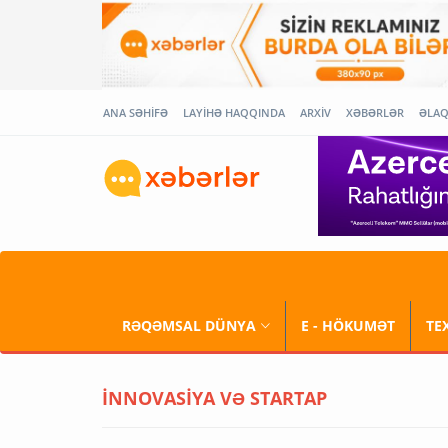
ANA SƏHİFƏ
LAYİHƏ HAQQINDA
ARXİV
XƏBƏRLƏR
ƏLA
RƏQƏMSAL DÜNYA
E - HÖKUMƏT
TE
İNNOVASİYA VƏ STARTAP