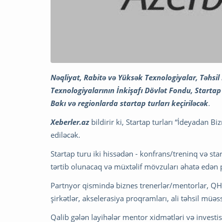
Nəqliyat, Rabitə və Yüksək Texnologiyalar, Təhsil 
Texnologiyalarının İnkişafı Dövlət Fondu, Startap
Bakı və regionlarda startap turları keçiriləcək
.
Xeberler.az
bildirir ki, Startap turları “İdeyadan Biz
ediləcək.
Startap turu iki hissədən - konfrans/treninq və s
tərtib olunacaq və müxtəlif mövzuları əhatə edən p
Partnyor qismində biznes trenerlər/mentorlar, QHT-
şirkətlər, akselerasiya proqramları, ali təhsil müəss
Qalib gələn layihələr mentor xidmətləri və investi