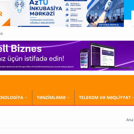
QƏ
XNOLOGİYA
TƏNZİMLƏMƏ
TELEKOM VƏ NƏQLİYYAT
Ana 