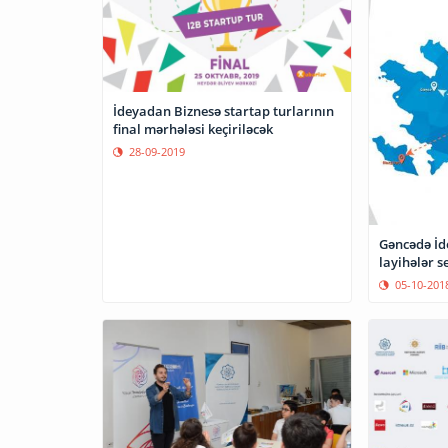
İdeyadan Biznesə startap turlarının
final mərhələsi keçiriləcək
28-09-2019
Gəncədə İd
layihələr se
05-10-201