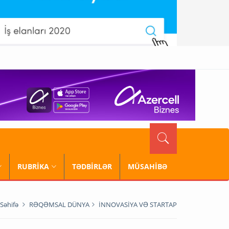
RUBRİKA
TƏDBİRLƏR
MÜSAHİBƏ
Səhifə
RƏQƏMSAL DÜNYA
İNNOVASİYA VƏ STARTAP