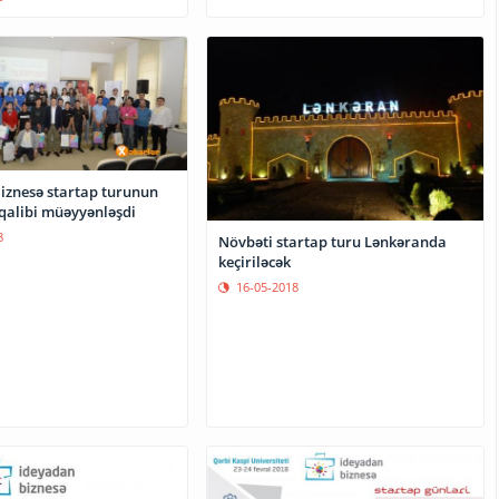
iznesə startap turunun
qalibi müəyyənləşdi
8
Növbəti startap turu Lənkəranda
keçiriləcək
16-05-2018