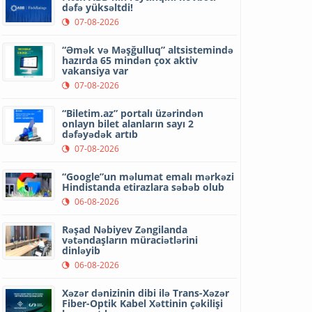
dəfə yüksəltdi!
07-08-2026
“Əmək və Məşğulluq” altsistemində
hazırda 65 mindən çox aktiv
vakansiya var
07-08-2026
“Biletim.az” portalı üzərindən
onlayn bilet alanların sayı 2
dəfəyədək artıb
07-08-2026
“Google”un məlumat emalı mərkəzi
Hindistanda etirazlara səbəb olub
06-08-2026
Rəşad Nəbiyev Zəngilanda
vətəndaşların müraciətlərini
dinləyib
06-08-2026
Xəzər dənizinin dibi ilə Trans-Xəzər
Fiber-Optik Kabel Xəttinin çəkilişi