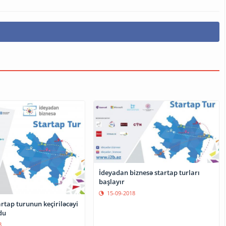
İdeyadan biznesə startap turları
başlayır
15-09-2018
rtap turunun keçiriləcəyi
du
8