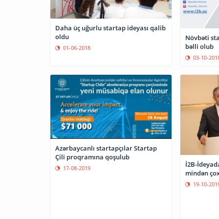
Daha üç uğurlu startap ideyası qalib
oldu
Növbəti sta
bəlli olub
01-06-2018
03-10-201
Azərbaycanlı startapçılar Startap
Çili proqramına qoşulub
İ2B-İdeyada
17-08-2019
mindən çox
19-10-201