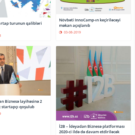
Növbəti InnoCamp-ın keçiriləcəyi
rtap turunun qalibləri
məkan açıqlanıb
03-08-2019
8
n Biznesə layihəsinə 2
 startapçı qoşulub
9
İ2B – İdeyadan Biznesə platforması
2020-ci ildə də davam etdiriləcək