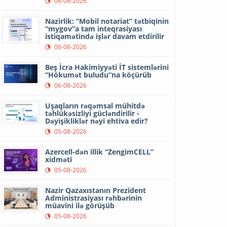
06-08-2026
Nazirlik: “Mobil notariat” tətbiqinin
“mygov”a tam inteqrasiyası
istiqamətində işlər davam etdirilir
06-08-2026
Beş İcra Hakimiyyəti İT sistemlərini
“Hökumət buludu”na köçürüb
06-08-2026
Uşaqların rəqəmsal mühitdə
təhlükəsizliyi gücləndirilir -
Dəyişikliklər nəyi ehtiva edir?
05-08-2026
Azercell-dən illik “ZengimCELL”
xidməti
05-08-2026
Nazir Qazaxıstanın Prezident
Administrasiyası rəhbərinin
müavini ilə görüşüb
05-08-2026