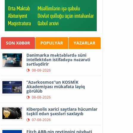
SON XƏBƏR
POPULYAR
YAZARLAR
Danimarka məktəblərdə süni
intellektdən istifadəyə nəzarəti
sərtləşdirir
08-08-2026
“Azərkosmos”un KOSMİK
Akademiyası mükafata layiq
görülüb
08-08-2026
Kiberpolis xarici saytlara hücumlar
təşkil edən şəxsləri saxlayıb
07-08-2026
Fitch ABB-nin reytinqini növbəti