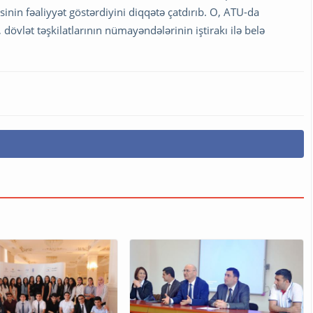
inin fəaliyyət göstərdiyini diqqətə çatdırıb. O, ATU-da
dövlət təşkilatlarının nümayəndələrinin iştirakı ilə belə