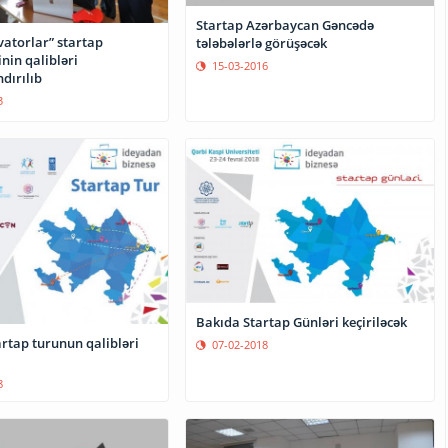
Startap Azərbaycan Gəncədə
vatorlar” startap
tələbələrlə görüşəcək
nin qalibləri
15-03-2016
dırılıb
3
Bakıda Startap Günləri keçiriləcək
rtap turunun qalibləri
07-02-2018
8