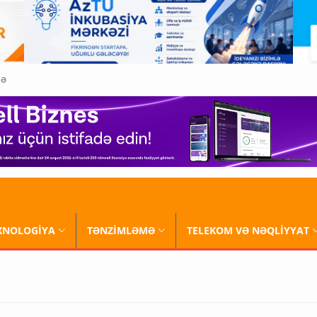
QƏ
XNOLOGİYA
TƏNZİMLƏMƏ
TELEKOM VƏ NƏQLİYYAT