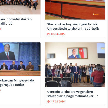
 ən innovativ startap
əlli olub
Startap Azərbaycan bugün Texniki
Universitetin tələbələri ilə görüşüb
8
07-04-2015
ərbaycan Mingəçevirdə
 görüşüb-Fotolar
6
Gəncədə tələbələrə və gənclərə
startaplarla bağlı məlumat verilib
17-03-2016