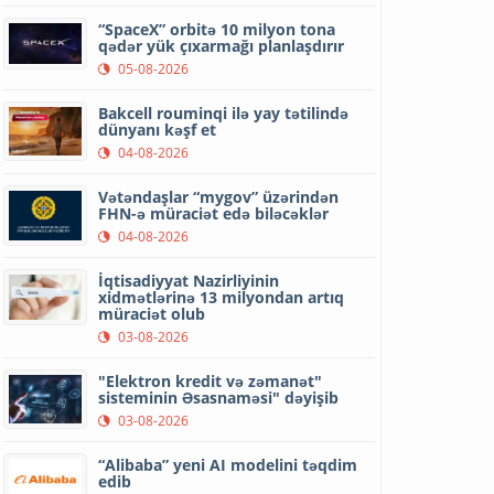
“SpaceX” orbitə 10 milyon tona
qədər yük çıxarmağı planlaşdırır
05-08-2026
Bakcell rouminqi ilə yay tətilində
dünyanı kəşf et
04-08-2026
Vətəndaşlar “mygov” üzərindən
FHN-ə müraciət edə biləcəklər
04-08-2026
İqtisadiyyat Nazirliyinin
xidmətlərinə 13 milyondan artıq
müraciət olub
03-08-2026
"Elektron kredit və zəmanət"
sisteminin Əsasnaməsi" dəyişib
03-08-2026
“Alibaba” yeni AI modelini təqdim
edib