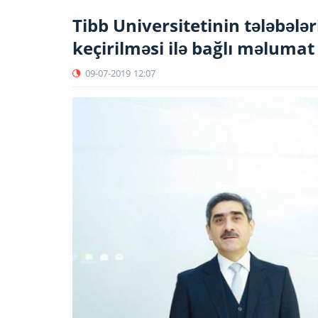
Tibb Universitetinin tələbələ
keçirilməsi ilə bağlı məlumat 
09-07-2019
12:07