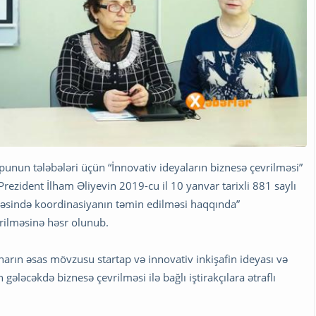
unun tələbələri üçün “İnnovativ ideyaların biznesə çevrilməsi”
ezident İlham Əliyevin 2019-cu il 10 yanvar tarixli 881 saylı
həsində koordinasiyanın təmin edilməsi haqqında”
irilməsinə həsr olunub.
narın əsas mövzusu startap və innovativ inkişafin ideyası və
gələcəkdə biznesə çevrilməsi ilə bağlı iştirakçılara ətraflı