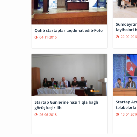
Sumqayıtın
layihələri b
Qalib startaplar təqdimat edib-Foto
22-09-201
04-11-2016
Startap Az
Startap Günlərinə hazırlıqla bağlı
tələbələrlə
görüş keçirilib
13-04-201
26-06-2018