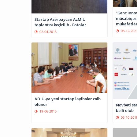
“Gənc İnno
müsabiqəsi
Startap Azərbaycan AzMİU
mükafatlan
toplantısı keçirilib - Fotolar
08-12-202
02-04-2015
ADİU-ya yeni startap layihələr cəlb
olunur
Növbəti sta
bəlli olub
19-06-2015
03-10-201