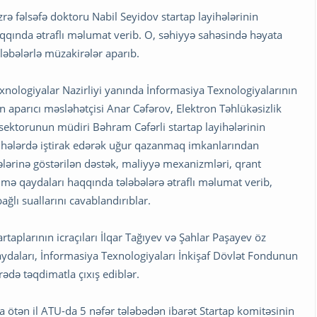
rə fəlsəfə doktoru Nabil Seyidov startap layihələrinin
qqında ətraflı məlumat verib. O, səhiyyə sahəsində həyata
ələbələrlə müzakirələr aparıb.
xnologiyalar Nazirliyi yanında İnformasiya Texnologiyalarının
n aparıcı məsləhətçisi Anar Cəfərov, Elektron Təhlükəsizlik
sektorunun müdiri Bəhram Cəfərli startap layihələrinin
ayihələrdə iştirak edərək uğur qazanmaq imkanlarından
ələrinə göstərilən dəstək, maliyyə mexanizmləri, qrant
ilmə qaydaları haqqında tələbələrə ətraflı məlumat verib,
bağlı suallarını cavablandırıblar.
taplarının icraçıları İlqar Tağıyev və Şahlar Paşayev öz
n faydaları, İnformasiya Texnologiyaları İnkişaf Dövlət Fondunun
ədə təqdimatla çıxış ediblər.
a ötən il ATU-da 5 nəfər tələbədən ibarət Startap komitəsinin