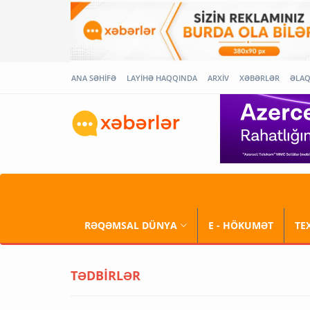
ANA SƏHİFƏ
LAYİHƏ HAQQINDA
ARXİV
XƏBƏRLƏR
ƏLA
RƏQƏMSAL DÜNYA
E - HÖKUMƏT
TE
TƏDBİRLƏR