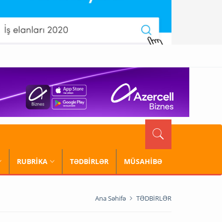
RUBRİKA
TƏDBİRLƏR
MÜSAHİBƏ
Ana Səhifə
TƏDBİRLƏR