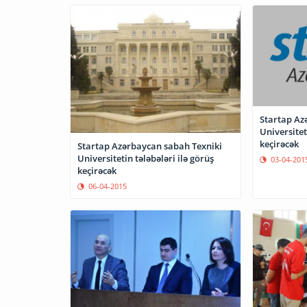
Startap Az
Universitet
keçirəcək
Startap Azərbaycan sabah Texniki
Universitetin tələbələri ilə görüş
03-04-201
keçirəcək
06-04-2015