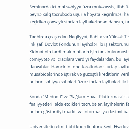
Seminarda ictimai səhiyyə üzrə mütəxəssis, tibb üz
beynəlxalq təcrübədə uğurla həyata keçirilməsi ha
keçirilən çoxsaylı startap layihələrindən danışıb, t
Tədbirdə çıxış edən Nəqliyyat, Rabitə və Yüksək Te
İnkişafı Dövlət Fondunun layihələr ilə iş sektorunu
Xidmətinin fərdi məlumatlarla işin tənzimlənməsi 
cəmiyyətə və icraçılara verdiyi faydalardan, bu l
danışıblar. Həmçinin fond tərəfindən startap layih
müsabiqələrində iştirak və güzəştli kreditlərin ver
onların səhiyyə sahələri üzrə startap layihələri ilə 
Sonda “Mednoti” və “Sağlam Həyat Platforması” star
fəaliyyətləri, əldə etdikləri təcrübələr, layihələri
onlara göstərdiyi maddi və informasiya dəstəyi bar
Universitetin elmi-tibbi koordinatoru Sevil Əsədov