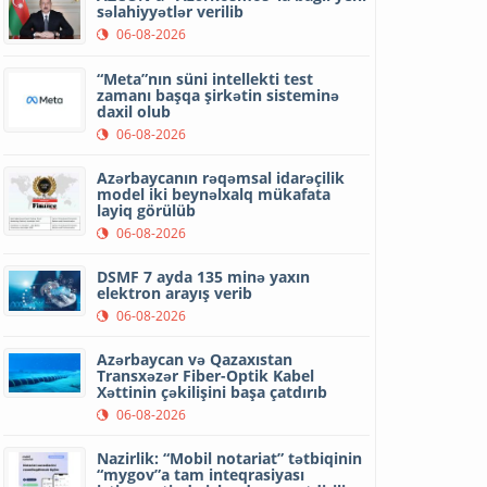
səlahiyyətlər verilib
06-08-2026
“Meta”nın süni intellekti test
zamanı başqa şirkətin sisteminə
daxil olub
06-08-2026
Azərbaycanın rəqəmsal idarəçilik
model iki beynəlxalq mükafata
layiq görülüb
06-08-2026
DSMF 7 ayda 135 minə yaxın
elektron arayış verib
06-08-2026
Azərbaycan və Qazaxıstan
Transxəzər Fiber-Optik Kabel
Xəttinin çəkilişini başa çatdırıb
06-08-2026
Nazirlik: “Mobil notariat” tətbiqinin
“mygov”a tam inteqrasiyası