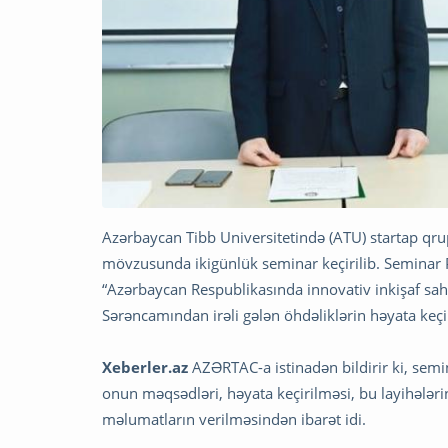
Azərbaycan Tibb Universitetində (ATU) startap qrup
mövzusunda ikigünlük seminar keçirilib. Seminar Pr
“Azərbaycan Respublikasında innovativ inkişaf sa
Sərəncamından irəli gələn öhdəliklərin həyata keç
Xeberler.az
AZƏRTAC-a istinadən bildirir ki, semi
onun məqsədləri, həyata keçirilməsi, bu layihələrin 
məlumatların verilməsindən ibarət idi.