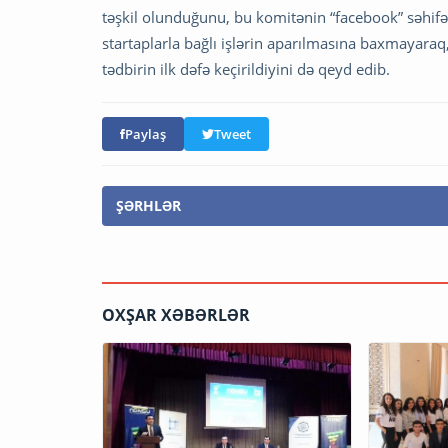
təşkil olunduğunu, bu komitənin “facebook” səhifəs
startaplarla bağlı işlərin aparılmasına baxmayaraq, 
tədbirin ilk dəfə keçirildiyini də qeyd edib.
Paylaş
Tweet
ŞƏRHLƏR
OXŞAR XƏBƏRLƏR