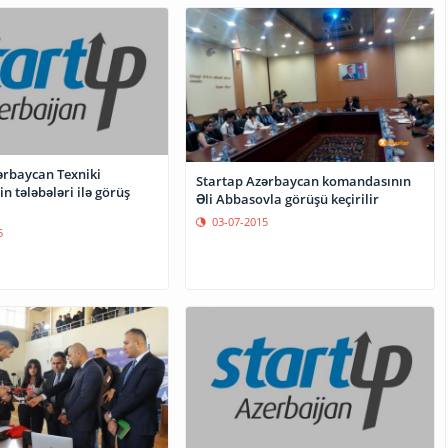
ərbaycan Texniki
Startap Azərbaycan komandasının
in tələbələri ilə görüş
Əli Abbasovla görüşü keçirilir
03-07-2015
5