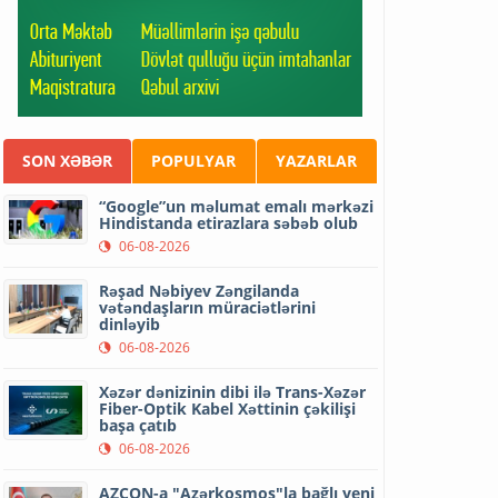
SON XƏBƏR
POPULYAR
YAZARLAR
“Google”un məlumat emalı mərkəzi
Hindistanda etirazlara səbəb olub
06-08-2026
Rəşad Nəbiyev Zəngilanda
vətəndaşların müraciətlərini
dinləyib
06-08-2026
Xəzər dənizinin dibi ilə Trans-Xəzər
Fiber-Optik Kabel Xəttinin çəkilişi
başa çatıb
06-08-2026
AZCON-a "Azərkosmos"la bağlı yeni