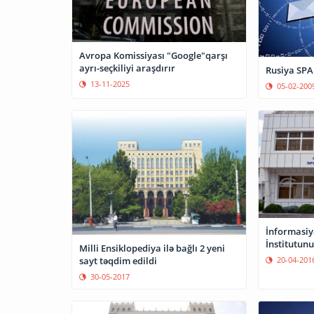
Avropa Komissiyası "Google"qarşı
ayrı-seçkiliyi araşdırır
Rusiya SPA
13-11-2025
05-02-200
İnformasiy
İnstitutunu
Milli Ensiklopediya ilə bağlı 2 yeni
sayt təqdim edildi
20-04-201
30-05-2017