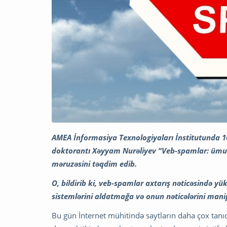
AMEA İnformasiya Texnologiyaları İnstitutunda 16 
doktorantı Xəyyam Nurəliyev “Veb-spamlar: ümum
məruzəsini təqdim edib.
O, bildirib ki, veb-spamlar axtarış nəticəsində
sistemlərini aldatmağa və onun nəticələrini mani
Bu gün İnternet mühitində saytların daha çox tanı