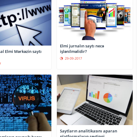
Elmi jurnalın saytı necə
işlənilməlidir?
al Elmi Mərkəzin saytı
29-09-2017
7
Saytların analitikasını aparan
platformaların reytinqi
pamların qaynağı hansı