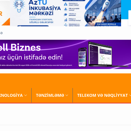
QƏ
XNOLOGİYA
TƏNZİMLƏMƏ
TELEKOM VƏ NƏQLİYYAT