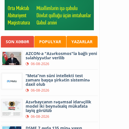
SON XƏBƏR
POPULYAR
YAZARLAR
AZCON-a "Azərkosmos"la bağlı yeni
səlahiyyətlər verilib
06-08-2026
“Meta”nın süni intellekti test
zamanı başqa şirkətin sisteminə
daxil olub
06-08-2026
Azərbaycanın rəqəmsal idarəçilik
model iki beynəlxalq mükafata
layiq görülüb
06-08-2026
DSMF 7 ayda 135 minə yaxın