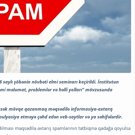
saylı şöbənin növbəti elmi seminarı keçirildi. İnstitutun
i məlumat, problemlər və həlli yolları” mövzusunda
 yüksək mövqe qazanmaq məqsədilə informasiya-axtarış
pulyasiya etməyə çəhd edən veb-saytlar və ya səhifələrdir.
dılması məqsədilə axtarış spamlarının tətbiqinə qadağa qoyulsa