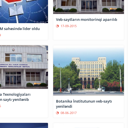
Veb-saytların monitorinqi aparılıb
17-09-2015
M sahəsində lider oldu
9
a Texnologiyaları
n saytı yenilənib
Botanika İnstitutunun veb-saytı
yeniləndi
6
08-06-2017