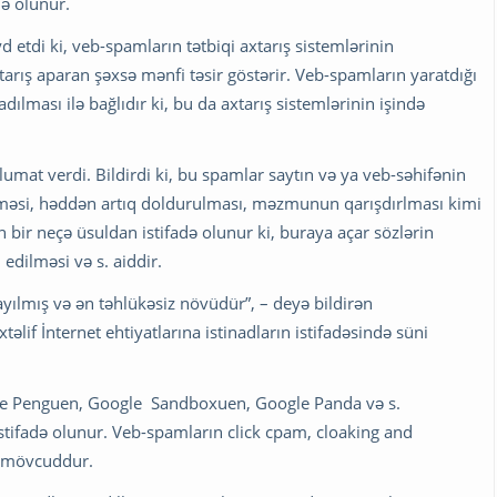
adə olunur.
etdi ki, veb-spamların tətbiqi axtarış sistemlərinin
xtarış aparan şəxsə mənfi təsir göstərir. Veb-spamların yaratdığı
dılması ilə bağlıdır ki, bu da axtarış sistemlərinin işində
mat verdi. Bildirdi ki, bu spamlar saytın və ya veb-səhifənin
ilməsi, həddən artıq doldurulması, məzmunun qarışdırlması kimi
bir neçə üsuldan istifadə olunur ki, buraya açar sözlərin
edilməsi və s. aiddir.
ayılmış və ən təhlükəsiz növüdür”, – deyə bildirən
lif İnternet ehtiyatlarına istinadların istifadəsində süni
gle Penguen, Google Sandboxuen, Google Panda və s.
ifadə olunur. Veb-spamların click cpam, cloaking and
ə mövcuddur.