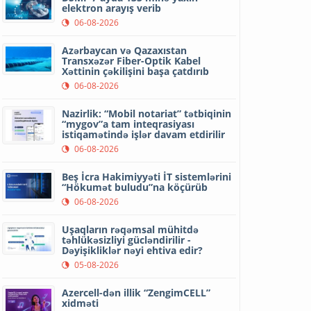
elektron arayış verib
06-08-2026
Azərbaycan və Qazaxıstan
Transxəzər Fiber-Optik Kabel
Xəttinin çəkilişini başa çatdırıb
06-08-2026
Nazirlik: “Mobil notariat” tətbiqinin
“mygov”a tam inteqrasiyası
istiqamətində işlər davam etdirilir
06-08-2026
Beş İcra Hakimiyyəti İT sistemlərini
“Hökumət buludu”na köçürüb
06-08-2026
Uşaqların rəqəmsal mühitdə
təhlükəsizliyi gücləndirilir -
Dəyişikliklər nəyi ehtiva edir?
05-08-2026
Azercell-dən illik “ZengimCELL”
xidməti