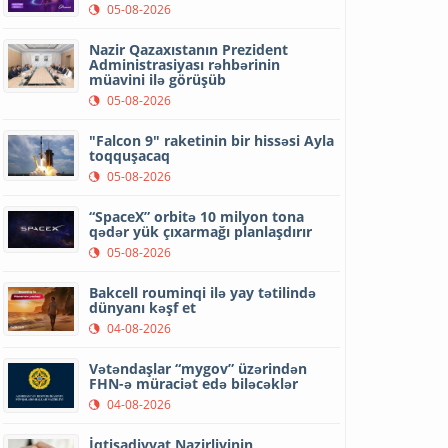
05-08-2026
Nazir Qazaxıstanın Prezident
Administrasiyası rəhbərinin
müavini ilə görüşüb
05-08-2026
"Falcon 9" raketinin bir hissəsi Ayla
toqquşacaq
05-08-2026
“SpaceX” orbitə 10 milyon tona
qədər yük çıxarmağı planlaşdırır
05-08-2026
Bakcell rouminqi ilə yay tətilində
dünyanı kəşf et
04-08-2026
Vətəndaşlar “mygov” üzərindən
FHN-ə müraciət edə biləcəklər
04-08-2026
İqtisadiyyat Nazirliyinin