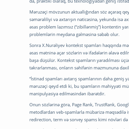
da, praktiki olaraq, bu texnologiyadan geniş istif
Məruzəçi mövzunun aktuallığından söz açaraq qeyd 
səmərəliliyi və axtarışın nəticəsinə, yekunda isə a
əsas problem lazımsız (“zibillənmiş”) kontentin yara
problemlərin meydana gəlməsinə səbəb olur.
Sonra X.Nurəliyev kontekst spamları haqqında məlu
əsas mətninə açar sözlərin və ifadələrin əlavə ed
başa düşülür. Kontekst spamların yaradılması üçün 
təkrarlanması, onların səhifənin məzmununa daxil 
“İstinad spamları axtarış spamlarının daha geniş y
məruzəçi qeyd etdi ki, bu spamların mahiyyəti müxtə
manipulyasiya edilməsindən ibarətdir.
Onun sözlərinə görə, Page Rank, TrustRank, Goo
metodlardan veb-spamlarla mübarizə məqsədilə ist
redirection, term və sorvey spams kimi növləri d