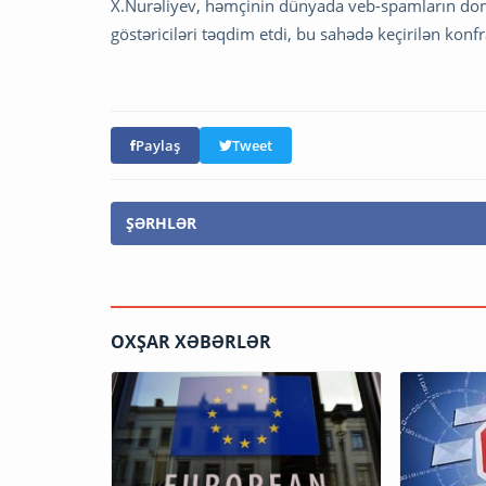
X.Nurəliyev, həmçinin dünyada veb-spamların domen
göstəriciləri təqdim etdi, bu sahədə keçirilən kon
Paylaş
Tweet
ŞƏRHLƏR
OXŞAR XƏBƏRLƏR