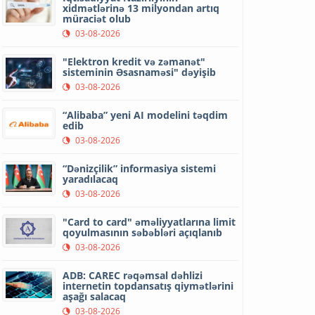
xidmətlərinə 13 milyondan artıq
müraciət olub
03-08-2026
"Elektron kredit və zəmanət"
sisteminin Əsasnaməsi" dəyişib
03-08-2026
“Alibaba” yeni AI modelini təqdim
edib
03-08-2026
“Dənizçilik” informasiya sistemi
yaradılacaq
03-08-2026
"Card to card" əməliyyatlarına limit
qoyulmasının səbəbləri açıqlanıb
03-08-2026
ADB: CAREC rəqəmsal dəhlizi
internetin topdansatış qiymətlərini
aşağı salacaq
03-08-2026