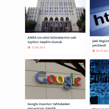
AMEA-nın elmi bölmələrinin veb-
Şəki Region
saytları təqdim olunub
yeniləndi
10-04-2016
03-07-201
Google insanları təhlükədən
qoruyacaq- Yenilik
Virus və s