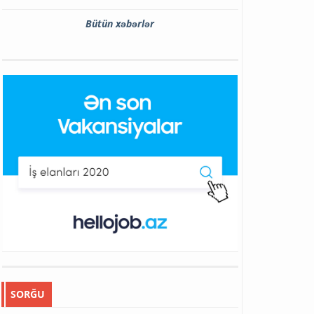
Bütün xəbərlər
SORĞU