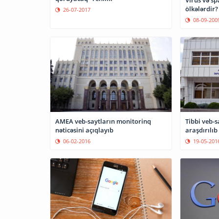
ölkələrdir?
26-07-2017
08-09-200
AMEA veb-saytların monitorinq
Tibbi veb-saytların problemləri
nəticəsini açıqlayıb
araşdırılıb
06-02-2016
19-05-201