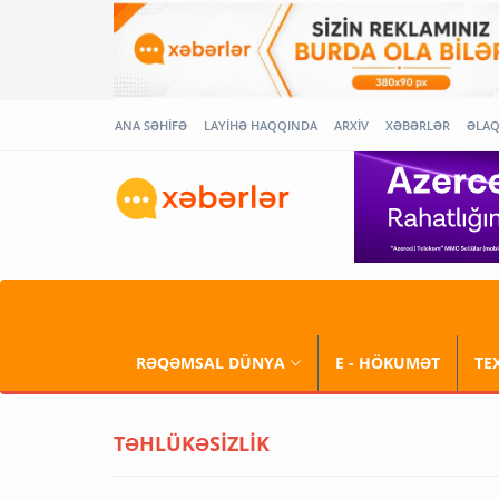
ANA SƏHİFƏ
LAYİHƏ HAQQINDA
ARXİV
XƏBƏRLƏR
ƏLA
RƏQƏMSAL DÜNYA
E - HÖKUMƏT
TE
TƏHLÜKƏSİZLİK