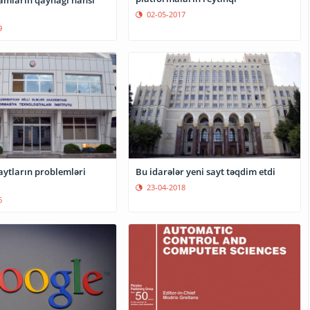
02-05-2017
9
Bu idarələr yeni sayt təqdim etdi
23-04-2018
6