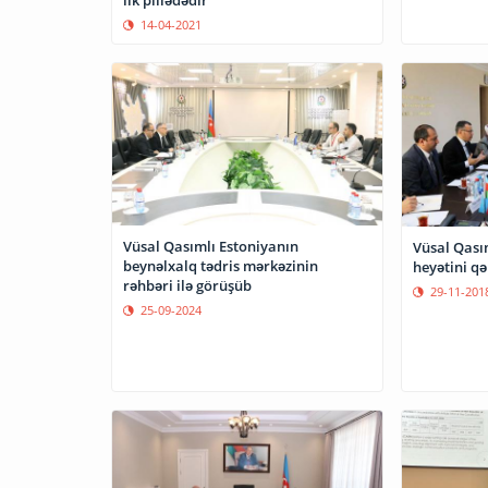
14-04-2021
Vüsal Qasımlı Estoniyanın
Vüsal Qas
beynəlxalq tədris mərkəzinin
heyətini qə
rəhbəri ilə görüşüb
29-11-201
25-09-2024