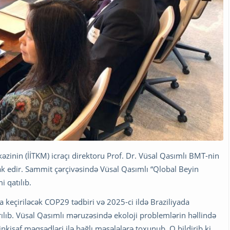
əzinin (İİTKM) icraçı direktoru Prof. Dr. Vüsal Qasımlı BMT-nin
ak edir. Sammit çərçivəsində Vüsal Qasımlı “Qlobal Beyin
 qatılıb.
da keçiriləcək COP29 tədbiri və 2025-ci ildə Braziliyada
lıb. Vüsal Qasımlı məruzəsində ekoloji problemlərin həllində
ı inkişaf məqsədləri ilə bağlı məsələlərə toxunub. O bildirib ki,