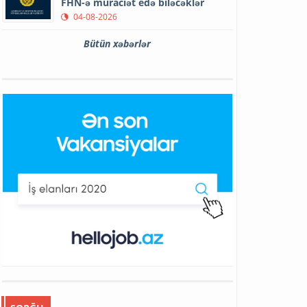
FHN-ə müraciət edə biləcəklər
04-08-2026
Bütün xəbərlər