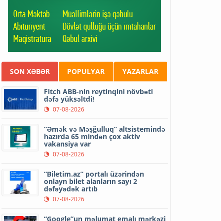
SON XƏBƏR
POPULYAR
YAZARLAR
Fitch ABB-nin reytinqini növbəti
dəfə yüksəltdi!
07-08-2026
“Əmək və Məşğulluq” altsistemində
hazırda 65 mindən çox aktiv
vakansiya var
07-08-2026
“Biletim.az” portalı üzərindən
onlayn bilet alanların sayı 2
dəfəyədək artıb
07-08-2026
“Google”un məlumat emalı mərkəzi