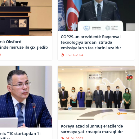
COP29-un prezidenti: Rəqəmsal
mlı Oksford
texnologiyalardan istifadə
ində məruzə ilə çıxış edib
emissiyaların təsirlərini azaldır
5
16-11-2024
Koreya azad olunmuş ərazilərdə
sərmayə yatırmaqda maraqlıdır
lı: "10 startapdan 1-i
05-04-2022