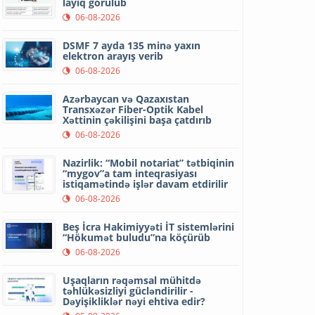
layiq görülüb
06-08-2026
DSMF 7 ayda 135 minə yaxın
elektron arayış verib
06-08-2026
Azərbaycan və Qazaxıstan
Transxəzər Fiber-Optik Kabel
Xəttinin çəkilişini başa çatdırıb
06-08-2026
Nazirlik: “Mobil notariat” tətbiqinin
“mygov”a tam inteqrasiyası
istiqamətində işlər davam etdirilir
06-08-2026
Beş İcra Hakimiyyəti İT sistemlərini
“Hökumət buludu”na köçürüb
06-08-2026
Uşaqların rəqəmsal mühitdə
təhlükəsizliyi gücləndirilir -
Dəyişikliklər nəyi ehtiva edir?