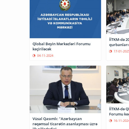
İİTKM-də 20
Qlobal Beyin Mərkəzləri Forumu
qurbanların
keçiriləcək
17-01-202
04-11-2024
İİTKM-də Q
Forumu keç
Vüsal Qasımlı: "Azərbaycan
16-11-202
rəqəmsal ticarətin asanlaşması üzrə
ilk pillədədir"