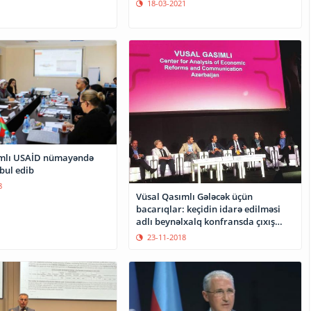
18-03-2021
ımlı USAİD nümayəndə
bul edib
8
Vüsal Qasımlı Gələcək üçün
bacarıqlar: keçidin idarə edilməsi
adlı beynəlxalq konfransda çıxış
edib
23-11-2018