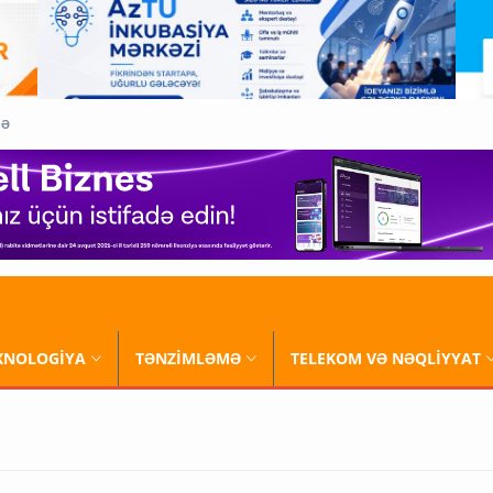
QƏ
XNOLOGİYA
TƏNZİMLƏMƏ
TELEKOM VƏ NƏQLİYYAT