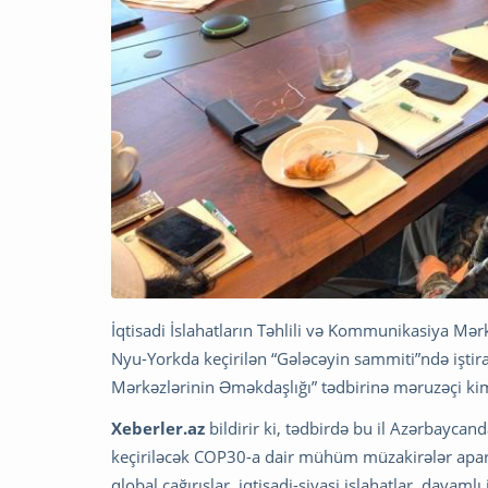
İqtisadi İslahatların Təhlili və Kommunikasiya Mərk
Nyu-Yorkda keçirilən “Gələcəyin sammiti”ndə iştir
Mərkəzlərinin Əməkdaşlığı” tədbirinə məruzəçi kimi
Xeberler.az
bildirir ki, tədbirdə bu il Azərbaycan
keçiriləcək COP30-a dair mühüm müzakirələr aparı
qlobal çağırışlar, iqtisadi-siyasi islahatlar, davaml