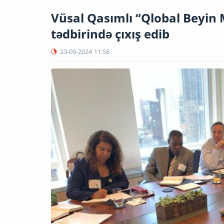
Vüsal Qasımlı “Qlobal Beyin 
tədbirində çıxış edib
23-09-2024
11:58