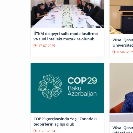
İİTKM-də qeyri-səlis modelləşdirmə
və süni intellekt müzakirə olunub
Vüsal Qası
Universitet
17-07-2025
07-07-202
COP29 çərçivəsində Yaşıl Zonadakı
tədbirlərin açılışı olub
Vüsal Qasım
11-11-2024