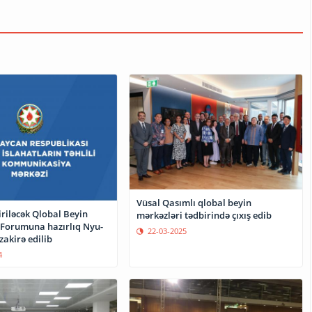
Vüsal Qasımlı qlobal beyin
riləcək Qlobal Beyin
mərkəzləri tədbirində çıxış edib
orumuna hazırlıq Nyu-
22-03-2025
akirə edilib
4