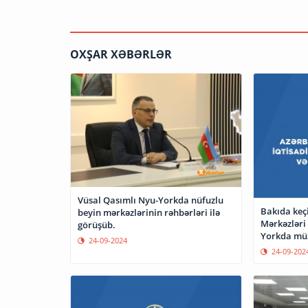
OXŞAR XƏBƏRLƏR
Vüsal Qasımlı Nyu-Yorkda nüfuzlu
Bakıda keçi
beyin mərkəzlərinin rəhbərləri ilə
Mərkəzləri F
görüşüb.
Yorkda müz
24-09-2024
24-09-202