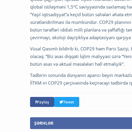
qlobal istiləşməni 1,5°C səviyyəsində saxlamaq hər
“Yaşıl iqtisadiyyat”a keçid bütün sahələri əhatə etm
sürətləndirilməsi ilə mümkündür. COP29 planının tə
bütün tərəfləri iddialı milli planlara və şəffaflığı t
çevirməyi, ekoloji dəyişikliyə adaptasiyanı qarşı
Vüsal Qasımlı bildirib ki, COP29 həm Paris Sazişi,
olacaq: “Biz əsas diqqəti İqlim maliyyəsi üzrə “Y
bütün əsas və aktual məsələləri həll etməliyik”.
Tədbirin sonunda dünyanın aparıcı beyin mərkəzlə
İİTKM-in COP29 çərçivəsində keçirəcəyi tədbirdə işt
Paylaş
Tweet
ŞƏRHLƏR