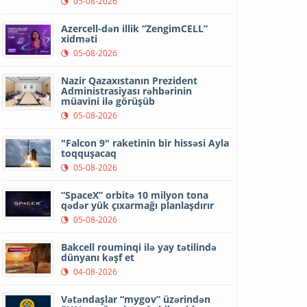
05-08-2026
Azercell-dən illik “ZengimCELL”
xidməti
05-08-2026
Nazir Qazaxıstanın Prezident
Administrasiyası rəhbərinin
müavini ilə görüşüb
05-08-2026
"Falcon 9" raketinin bir hissəsi Ayla
toqquşacaq
05-08-2026
“SpaceX” orbitə 10 milyon tona
qədər yük çıxarmağı planlaşdırır
05-08-2026
Bakcell rouminqi ilə yay tətilində
dünyanı kəşf et
04-08-2026
Vətəndaşlar “mygov” üzərindən