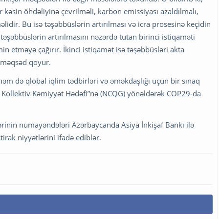
 kəsin öhdəliyinə çevrilməli, karbon emissiyası azaldılmalı,
əlidir. Bu isə təşəbbüslərin artırılması və icra prosesinə keçidin
şəbbüslərin artırılmasını nəzərdə tutan birinci istiqaməti
əmin etməyə çağırır. İkinci istiqamət isə təşəbbüsləri akta
ya məqsəd qoyur.
 həm də qlobal iqlim tədbirləri və əməkdaşlığı üçün bir sınaq
eni Kollektiv Kəmiyyət Hədəfi”nə (NCQG) yönəldərək COP29-da
rinin nümayəndələri Azərbaycanda Asiya İnkişaf Bankı ilə
irak niyyətlərini ifadə ediblər.