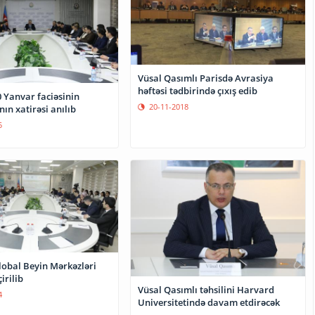
Vüsal Qasımlı Parisdə Avrasiya
həftəsi tədbirində çıxış edib
 Yanvar faciəsinin
20-11-2018
ın xatirəsi anılıb
5
lobal Beyin Mərkəzləri
irilib
Vüsal Qasımlı təhsilini Harvard
4
Universitetində davam etdirəcək