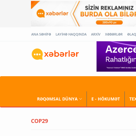
ANA SƏHİFƏ
LAYİHƏ HAQQINDA
ARXİV
XƏBƏRLƏR
ƏLA
RƏQƏMSAL DÜNYA
E - HÖKUMƏT
TE
COP29