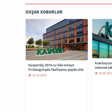
OXŞAR XƏBƏRLƏR
Azərbaycand
Kaspersky 2019-cu ildə onlayn
internet təh
fırıldaqçılıqda fəallaşma qeydə alıb
30-05-201
12-12-2019