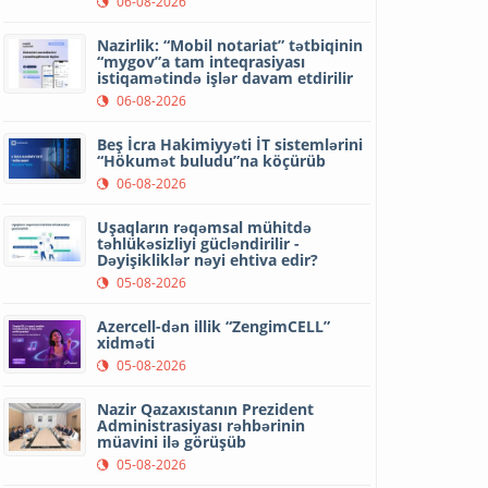
06-08-2026
Nazirlik: “Mobil notariat” tətbiqinin
“mygov”a tam inteqrasiyası
istiqamətində işlər davam etdirilir
06-08-2026
Beş İcra Hakimiyyəti İT sistemlərini
“Hökumət buludu”na köçürüb
06-08-2026
Uşaqların rəqəmsal mühitdə
təhlükəsizliyi gücləndirilir -
Dəyişikliklər nəyi ehtiva edir?
05-08-2026
Azercell-dən illik “ZengimCELL”
xidməti
05-08-2026
Nazir Qazaxıstanın Prezident
Administrasiyası rəhbərinin
müavini ilə görüşüb
05-08-2026