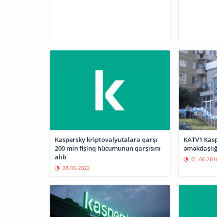
Kaspersky kriptovalyutalara qarşı
KATV1 Kasp
200 min fişinq hücumunun qarşısını
əməkdaşlığ
alıb
01-06-201
28-06-2022