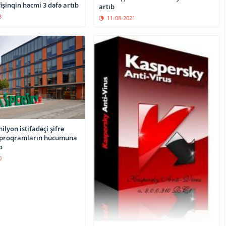
işinqin həcmi 3 dəfə artıb
artıb
3
11-08-2021
milyon istifadəçi şifrə
 proqramların hücumuna
b
0