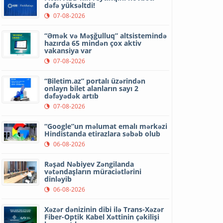
dəfə yüksəltdi!
07-08-2026
“Əmək və Məşğulluq” altsistemində
hazırda 65 mindən çox aktiv
vakansiya var
07-08-2026
“Biletim.az” portalı üzərindən
onlayn bilet alanların sayı 2
dəfəyədək artıb
07-08-2026
“Google”un məlumat emalı mərkəzi
Hindistanda etirazlara səbəb olub
06-08-2026
Rəşad Nəbiyev Zəngilanda
vətəndaşların müraciətlərini
dinləyib
06-08-2026
Xəzər dənizinin dibi ilə Trans-Xəzər
Fiber-Optik Kabel Xəttinin çəkilişi