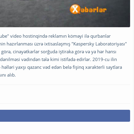
YouTube" video hostinqində reklamın köməyi ilə qurbanlar
nin hazırlanması üzrə ixtisaslaşmış "Kaspersky Laboratoriyası"
 görə, cinayətkarlar sorğuda iştiraka görə və ya hər hansı
ənilməsi vədindən tələ kimi istifadə edirlər. 2019-cu ilin
əlləri yaxşı qazanc vəd edən belə fişinq xarakterli saytlara
nı alıb.