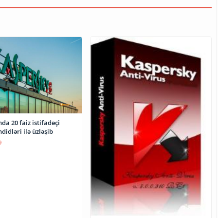
a 20 faiz istifadəçi
didləri ilə üzləşib
9