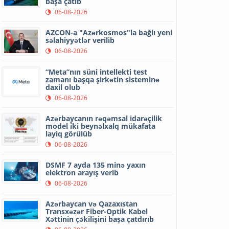
başa çatıb
06-08-2026
AZCON-a "Azərkosmos"la bağlı yeni
səlahiyyətlər verilib
06-08-2026
“Meta”nın süni intellekti test
zamanı başqa şirkətin sisteminə
daxil olub
06-08-2026
Azərbaycanın rəqəmsal idarəçilik
model iki beynəlxalq mükafata
layiq görülüb
06-08-2026
DSMF 7 ayda 135 minə yaxın
elektron arayış verib
06-08-2026
Azərbaycan və Qazaxıstan
Transxəzər Fiber-Optik Kabel
Xəttinin çəkilişini başa çatdırıb