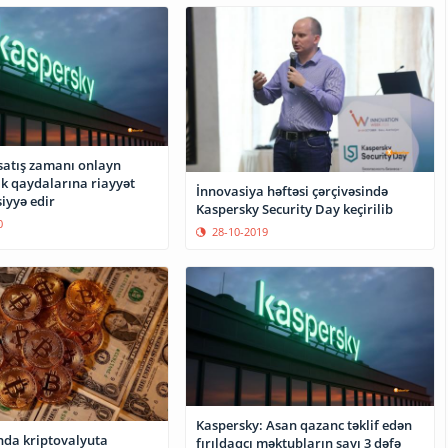
satış zamanı onlayn
ik qaydalarına riayyət
İnnovasiya həftəsi çərçivəsində
iyyə edir
Kaspersky Security Day keçirilib
0
28-10-2019
Kaspersky: Asan qazanc təklif edən
da kriptovalyuta
fırıldaqçı məktubların sayı 3 dəfə