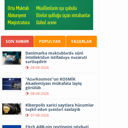
SON XƏBƏR
POPULYAR
YAZARLAR
Danimarka məktəblərdə süni
intellektdən istifadəyə nəzarəti
sərtləşdirir
08-08-2026
“Azərkosmos”un KOSMİK
Akademiyası mükafata layiq
görülüb
08-08-2026
Kiberpolis xarici saytlara hücumlar
təşkil edən şəxsləri saxlayıb
07-08-2026
Fitch ABB-nin reytinqini növbəti