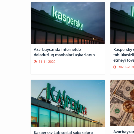
Azərbaycanda internetdə
Kaspersky 
dələduzluq mənbələri aşkarlanıb
təhlükəsizl
etməyi tövs
11-11-2020
30-11-202
Azərbaycan
Kaspersky Lab sosial şəbəkələrə