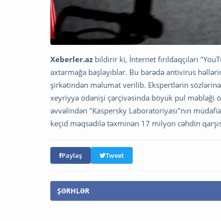
Xeberler.az
bildirir ki, İnternet fırıldaqçıları "
axtarmağa başlayıblar. Bu barədə antivirus həlləri
şirkətindən məlumat verilib. Ekspertlərin sözlərinə
xeyriyyə ödənişi çərçivəsində böyük pul məbləği öd
əvvəlindən "Kaspersky Laboratoriyası"nın müdafiə h
keçid məqsədilə təxminən 17 milyon cəhdin qarşısı
Paylaş
Tweet
ŞƏRHLƏR