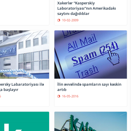
Xakerlər “Kasperskiy
Laboratoriyası”nın Amerikadakı
saytını dağıdıblar
10-02-2009
ersky Labaratoriyası ilə
İlin əvvəlində spamların sayı kəskin
a başlayır
artıb
6
16-05-2016