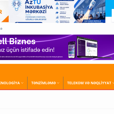
QƏ
XNOLOGİYA
TƏNZİMLƏMƏ
TELEKOM VƏ NƏQLİYYAT