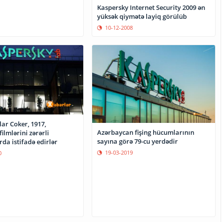
Kaspersky Internet Security 2009 ən
yüksək qiymətə layiq görülüb
10-12-2008
ar Coker, 1917,
Azərbaycan fişing hücumlarının
filmlərini zərərli
sayına görə 79-cu yerdədir
da istifadə edirlər
19-03-2019
0