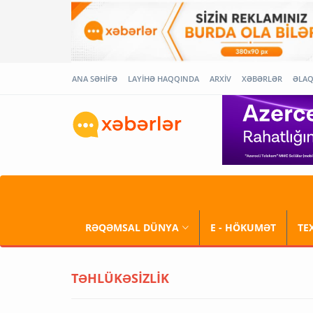
ANA SƏHİFƏ
LAYİHƏ HAQQINDA
ARXİV
XƏBƏRLƏR
ƏLA
RƏQƏMSAL DÜNYA
E - HÖKUMƏT
TE
TƏHLÜKƏSİZLİK