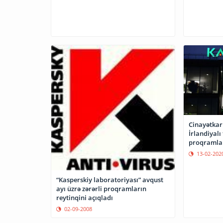
Cinayətkarl
İrlandiyalı 
proqramlar
13-02-202
“Kasperskiy laboratoriyası” avqust
ayı üzrə zərərli proqramların
reytinqini açıqladı
02-09-2008