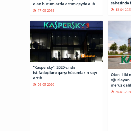
sahəsində f
olan hücumlarda artım qeydə alıb
13-04-202
17-08-2018
“Kaspersky”: 2020-ci idə
istifadəçilərə qarşı hücumların sayı
Ötən il iki 
artıb
oğurlayan
08-05-2020
məruz qalı
30-01-202