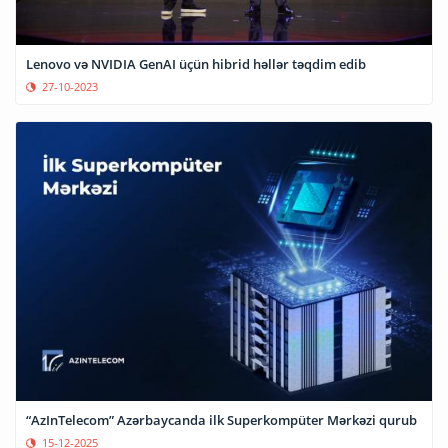
Lenovo və NVIDIA GenAI üçün hibrid həllər təqdim edib
27-10-2023
“AzInTelecom” Azərbaycanda ilk Superkompüter Mərkəzi qurub
15-12-2025