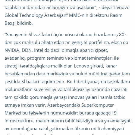
tələblərini dərindən anlamağımıza əsaslanır”, - deyə “Lenovo
Global Technology Azerbaijan” MMC-nin direktoru Rasim
Bəxşi bildirib.
“Sənayenin Sİ vəzifələri üçün xüsusi olaraq hazırlanmış 80-
dən çox məhsulu əhatə edən ən geniş Sİ portfelinə, eləcə də
NVIDIA, DDN, Intel də daxil olmaqla aparıcı çipset,
avadanlıq, proqram təminatı və xidmət təminatçıları ilə
strateji tərəfdaşlıqlara malik olan Lenovo şirkəti, kənar
hesablamadan data mərkəzinə və bulud mühitinə qədər tam
çeşiddə Sİ həlləri təqdim edir. Bu hibrid yanaşma təşkilatlara
məlumatların suverenliyi və təhlükəsizliyi üzərində nəzarəti
tam şəkildə qorumaqla yanaşı innovasiyaları inamla tətbiq
etməyə imkan verir. Azərbaycandakı Superkompüter
Mərkəzi bu fəlsəfənin nümunəsidir: burada qabaqcıl Sİ
infrastrukturu, məlumatların təhlükəsizliyinə və ya əməliyyat
avtonomluğuna xələl gətirmədən ölkənin milli əhəmiyyəti