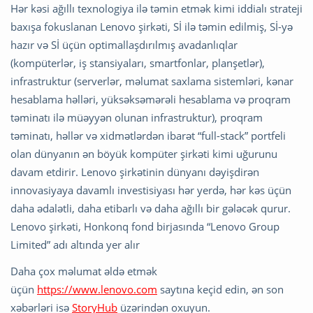
Hər kəsi ağıllı texnologiya ilə təmin etmək kimi iddialı strateji
baxışa fokuslanan Lenovo şirkəti, Sİ ilə təmin edilmiş, Sİ-yə
hazır və Sİ üçün optimallaşdırılmış avadanlıqlar
(kompüterlər, iş stansiyaları, smartfonlar, planşetlər),
infrastruktur (serverlər, məlumat saxlama sistemləri, kənar
hesablama həlləri, yüksəksəmərəli hesablama və proqram
təminatı ilə müəyyən olunan infrastruktur), proqram
təminatı, həllər və xidmətlərdən ibarət “full-stack” portfeli
olan dünyanın ən böyük kompüter şirkəti kimi uğurunu
davam etdirir. Lenovo şirkətinin dünyanı dəyişdirən
innovasiyaya davamlı investisiyası hər yerdə, hər kəs üçün
daha ədalətli, daha etibarlı və daha ağıllı bir gələcək qurur.
Lenovo şirkəti, Honkonq fond birjasında “Lenovo Group
Limited” adı altında yer alır
Daha çox məlumat əldə etmək
üçün
https://www.lenovo.com
saytına keçid edin, ən son
xəbərləri isə
StoryHub
üzərindən oxuyun.