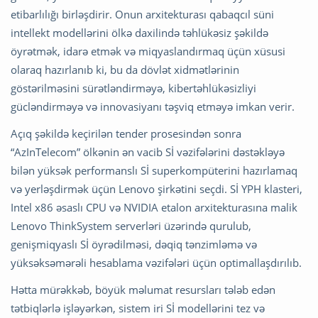
etibarlılığı birləşdirir. Onun arxitekturası qabaqcıl süni
intellekt modellərini ölkə daxilində təhlükəsiz şəkildə
öyrətmək, idarə etmək və miqyaslandırmaq üçün xüsusi
olaraq hazırlanıb ki, bu da dövlət xidmətlərinin
göstərilməsini sürətləndirməyə, kibertəhlükəsizliyi
gücləndirməyə və innovasiyanı təşviq etməyə imkan verir.
Açıq şəkildə keçirilən tender prosesindən sonra
“AzInTelecom” ölkənin ən vacib Sİ vəzifələrini dəstəkləyə
bilən yüksək performanslı Sİ superkompüterini hazırlamaq
və yerləşdirmək üçün Lenovo şirkətini seçdi. Sİ YPH klasteri,
Intel x86 əsaslı CPU və NVIDIA etalon arxitekturasına malik
Lenovo ThinkSystem serverləri üzərində qurulub,
genişmiqyaslı Sİ öyrədilməsi, dəqiq tənzimləmə və
yüksəksəmərəli hesablama vəzifələri üçün optimallaşdırılıb.
Hətta mürəkkəb, böyük məlumat resursları tələb edən
tətbiqlərlə işləyərkən, sistem iri Sİ modellərini tez və