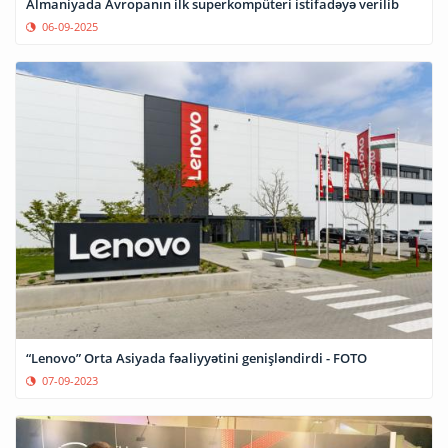
Almaniyada Avropanın ilk superkompüteri istifadəyə verilib
06-09-2025
“Lenovo” Orta Asiyada fəaliyyətini genişləndirdi - FOTO
07-09-2023