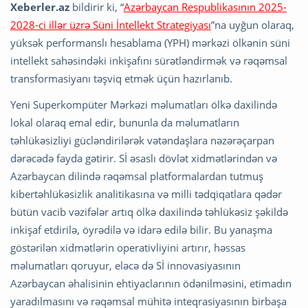
Xeberler.az
bildirir ki, “
Azərbaycan Respublikasının 2025-
2028-ci illər üzrə Süni İntellekt Strategiyası
”na uyğun olaraq,
yüksək performanslı hesablama (YPH) mərkəzi ölkənin süni
intellekt sahəsindəki inkişafını sürətləndirmək və rəqəmsal
transformasiyanı təşviq etmək üçün hazırlanıb.
Yeni Superkompüter Mərkəzi məlumatları ölkə daxilində
lokal olaraq emal edir, bununla da məlumatların
təhlükəsizliyi gücləndirilərək vətəndaşlara nəzərəçarpan
dərəcədə fayda gətirir. Sİ əsaslı dövlət xidmətlərindən və
Azərbaycan dilində rəqəmsal platformalardan tutmuş
kibertəhlükəsizlik analitikasına və milli tədqiqatlara qədər
bütün vacib vəzifələr artıq ölkə daxilində təhlükəsiz şəkildə
inkişaf etdirilə, öyrədilə və idarə edilə bilir. Bu yanaşma
göstərilən xidmətlərin operativliyini artırır, həssas
məlumatları qoruyur, eləcə də Sİ innovasiyasının
Azərbaycan əhalisinin ehtiyaclarının ödənilməsini, etimadın
yaradılmasını və rəqəmsal mühitə inteqrasiyasının birbaşa