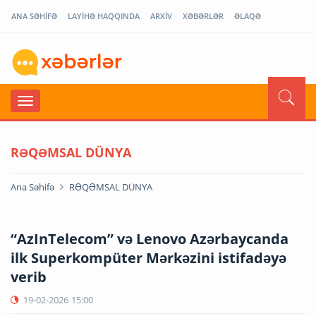
ANA SƏHİFƏ
LAYİHƏ HAQQINDA
ARXİV
XƏBƏRLƏR
ƏLAQƏ
RƏQƏMSAL DÜNYA
Ana Səhifə
RƏQƏMSAL DÜNYA
“AzInTelecom” və Lenovo Azərbaycanda
ilk Superkompüter Mərkəzini istifadəyə
verib
19-02-2026
15:00