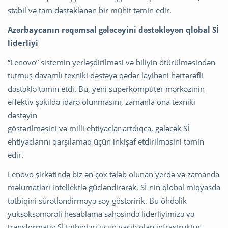
stabil və tam dəstəklənən bir mühit təmin edir.
Azərbaycanın rəqəmsal gələcəyini dəstəkləyən qlobal Sİ
liderliyi
“Lenovo” sistemin yerləşdirilməsi və biliyin ötürülməsindən
tutmuş davamlı texniki dəstəyə qədər layihəni hərtərəfli
dəstəklə təmin etdi. Bu, yeni superkompüter mərkəzinin
effektiv şəkildə idarə olunmasını, zamanla ona texniki
dəstəyin
göstərilməsini və milli ehtiyaclar artdıqca, gələcək Sİ
ehtiyaclarını qarşılamaq üçün inkişaf etdirilməsini təmin
edir.
Lenovo şirkətində biz ən çox tələb olunan yerdə və zamanda
məlumatları intellektlə gücləndirərək, Sİ-nin qlobal miqyasda
tətbiqini sürətləndirməyə səy göstəririk. Bu öhdəlik
yüksəksəmərəli hesablama sahəsində liderliyimizə və
transformativ Sİ tətbiqləri üçün vacib olan infrastruktur