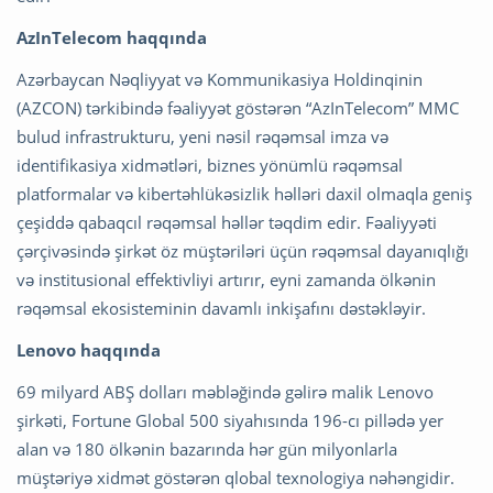
AzInTelecom haqqında
Azərbaycan Nəqliyyat və Kommunikasiya Holdinqinin
(AZCON) tərkibində fəaliyyət göstərən “AzInTelecom” MMC
bulud infrastrukturu, yeni nəsil rəqəmsal imza və
identifikasiya xidmətləri, biznes yönümlü rəqəmsal
platformalar və kibertəhlükəsizlik həlləri daxil olmaqla geniş
çeşiddə qabaqcıl rəqəmsal həllər təqdim edir. Fəaliyyəti
çərçivəsində şirkət öz müştəriləri üçün rəqəmsal dayanıqlığı
və institusional effektivliyi artırır, eyni zamanda ölkənin
rəqəmsal ekosisteminin davamlı inkişafını dəstəkləyir.
Lenovo haqqında
69 milyard ABŞ dolları məbləğində gəlirə malik Lenovo
şirkəti, Fortune Global 500 siyahısında 196-cı pillədə yer
alan və 180 ölkənin bazarında hər gün milyonlarla
müştəriyə xidmət göstərən qlobal texnologiya nəhəngidir.