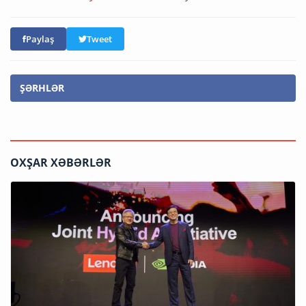
Paylaş
Tweet
ŞƏRHLƏR
OXŞAR XƏBƏRLƏR