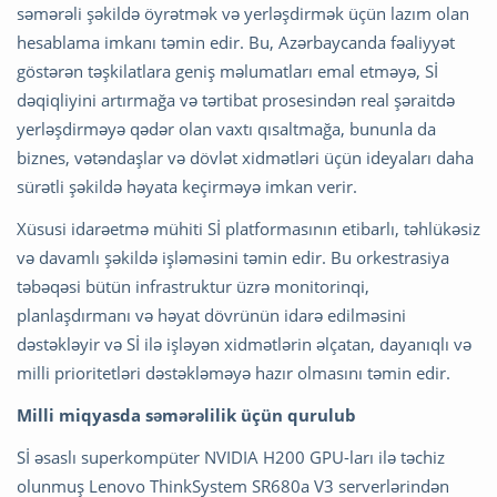
səmərəli şəkildə öyrətmək və yerləşdirmək üçün lazım olan
hesablama imkanı təmin edir. Bu, Azərbaycanda fəaliyyət
göstərən təşkilatlara geniş məlumatları emal etməyə, Sİ
dəqiqliyini artırmağa və tərtibat prosesindən real şəraitdə
yerləşdirməyə qədər olan vaxtı qısaltmağa, bununla da
biznes, vətəndaşlar və dövlət xidmətləri üçün ideyaları daha
sürətli şəkildə həyata keçirməyə imkan verir.
Xüsusi idarəetmə mühiti Sİ platformasının etibarlı, təhlükəsiz
və davamlı şəkildə işləməsini təmin edir. Bu orkestrasiya
təbəqəsi bütün infrastruktur üzrə monitorinqi,
planlaşdırmanı və həyat dövrünün idarə edilməsini
dəstəkləyir və Sİ ilə işləyən xidmətlərin əlçatan, dayanıqlı və
milli prioritetləri dəstəkləməyə hazır olmasını təmin edir.
Milli miqyasda səmərəlilik üçün qurulub
Sİ əsaslı superkompüter NVIDIA H200 GPU-ları ilə təchiz
olunmuş Lenovo ThinkSystem SR680a V3 serverlərindən