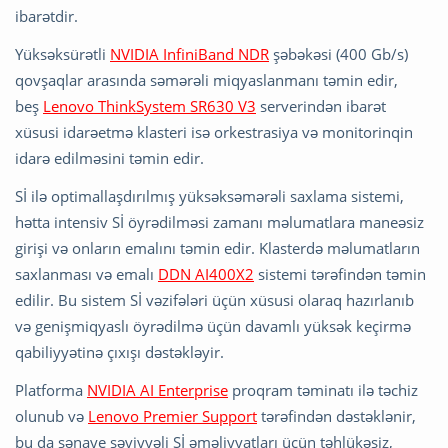
ibarətdir.
Yüksəksürətli
NVIDIA InfiniBand NDR
şəbəkəsi (400 Gb/s)
qovşaqlar arasında səmərəli miqyaslanmanı təmin edir,
beş
Lenovo ThinkSystem SR630 V3
serverindən ibarət
xüsusi idarəetmə klasteri isə orkestrasiya və monitorinqin
idarə edilməsini təmin edir.
Sİ ilə optimallaşdırılmış yüksəksəmərəli saxlama sistemi,
hətta intensiv Sİ öyrədilməsi zamanı məlumatlara maneəsiz
girişi və onların emalını təmin edir. Klasterdə məlumatların
saxlanması və emalı
DDN AI400X2
sistemi tərəfindən təmin
edilir. Bu sistem Sİ vəzifələri üçün xüsusi olaraq hazırlanıb
və genişmiqyaslı öyrədilmə üçün davamlı yüksək keçirmə
qabiliyyətinə çıxışı dəstəkləyir.
Platforma
NVIDIA AI Enterprise
proqram təminatı ilə təchiz
olunub və
Lenovo Premier Support
tərəfindən dəstəklənir,
bu da sənaye səviyyəli Sİ əməliyyatları üçün təhlükəsiz,