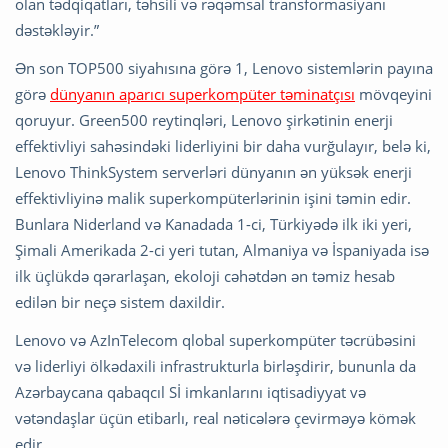
olan tədqiqatları, təhsili və rəqəmsal transformasiyanı
dəstəkləyir.”
Ən son TOP500 siyahısına görə 1, Lenovo sistemlərin payına
görə
dünyanın aparıcı superkompüter təminatçısı
mövqeyini
qoruyur. Green500 reytinqləri, Lenovo şirkətinin enerji
effektivliyi sahəsindəki liderliyini bir daha vurğulayır, belə ki,
Lenovo ThinkSystem serverləri dünyanın ən yüksək enerji
effektivliyinə malik superkompüterlərinin işini təmin edir.
Bunlara Niderland və Kanadada 1-ci, Türkiyədə ilk iki yeri,
Şimali Amerikada 2-ci yeri tutan, Almaniya və İspaniyada isə
ilk üçlükdə qərarlaşan, ekoloji cəhətdən ən təmiz hesab
edilən bir neçə sistem daxildir.
Lenovo və AzInTelecom qlobal superkompüter təcrübəsini
və liderliyi ölkədaxili infrastrukturla birləşdirir, bununla da
Azərbaycana qabaqcıl Sİ imkanlarını iqtisadiyyat və
vətəndaşlar üçün etibarlı, real nəticələrə çevirməyə kömək
edir.