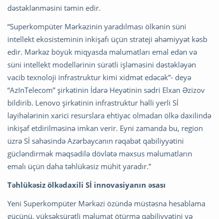
dəstəklənməsini təmin edir.
“Superkompüter Mərkəzinin yaradılması ölkənin süni
intellekt ekosisteminin inkişafı üçün strateji əhəmiyyət kəsb
edir. Mərkəz böyük miqyasda məlumatları emal edən və
süni intellekt modellərinin sürətli işləməsini dəstəkləyən
vacib texnoloji infrastruktur kimi xidmət edəcək”- deyə
“AzInTelecom” şirkətinin İdarə Heyətinin sədri Elxan Əzizov
bildirib. Lenovo şirkətinin infrastruktur həlli yerli Sİ
layihələrinin xarici resurslara ehtiyac olmadan ölkə daxilində
inkişaf etdirilməsinə imkan verir. Eyni zamanda bu, region
üzrə Sİ sahəsində Azərbaycanın rəqabət qabiliyyətini
gücləndirmək məqsədilə dövlətə məxsus məlumatların
emalı üçün daha təhlükəsiz mühit yaradır.”
Təhlükəsiz ölkədaxili Sİ innovasiyanın əsası
Yeni Superkompüter Mərkəzi özündə müstəsna hesablama
gücünü, yüksəksürətli məlumat ötürmə qabiliyyətini və