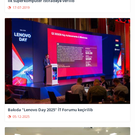
İlk superkompüter istifadəyə verilib
17-07-2019
Bakıda "Lenovo Day 2025" İT Forumu keçirilib
05-12-2025