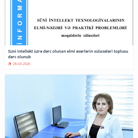
Süni intellekt üzrə dərc olunan elmi əsərlərin xülasələri toplusu
dərc olunub
28-03-2026