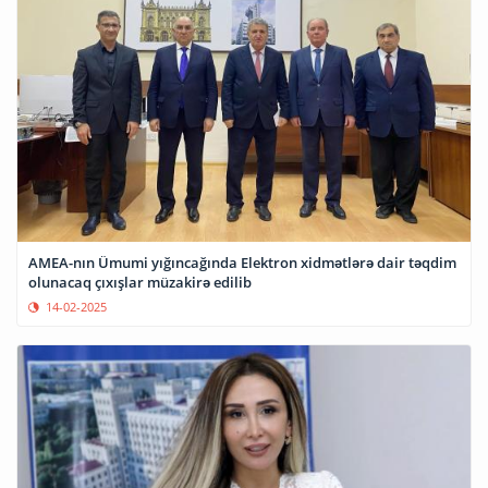
AMEA-nın Ümumi yığıncağında Elektron xidmətlərə dair təqdim
olunacaq çıxışlar müzakirə edilib
14-02-2025