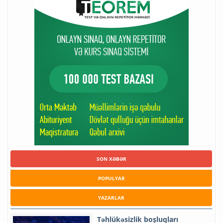
SON XƏBƏR
POPULYAR
YAZARLAR
Təhlükəsizlik boşluqları