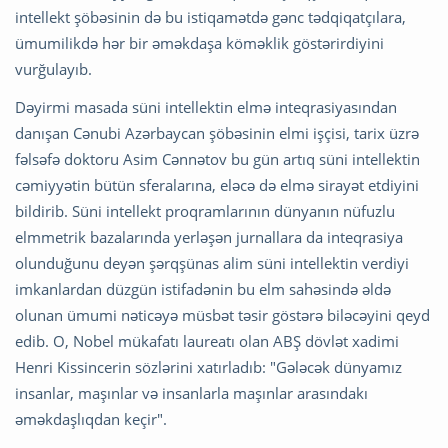
intellekt şöbəsinin də bu istiqamətdə gənc tədqiqatçılara,
ümumilikdə hər bir əməkdaşa köməklik göstərirdiyini
vurğulayıb.
Dəyirmi masada süni intellektin elmə inteqrasiyasından
danışan Cənubi Azərbaycan şöbəsinin elmi işçisi, tarix üzrə
fəlsəfə doktoru Asim Cənnətov bu gün artıq süni intellektin
cəmiyyətin bütün sferalarına, eləcə də elmə sirayət etdiyini
bildirib. Süni intellekt proqramlarının dünyanın nüfuzlu
elmmetrik bazalarında yerləşən jurnallara da inteqrasiya
olunduğunu deyən şərqşünas alim süni intellektin verdiyi
imkanlardan düzgün istifadənin bu elm sahəsində əldə
olunan ümumi nəticəyə müsbət təsir göstərə biləcəyini qeyd
edib. O, Nobel mükafatı laureatı olan ABŞ dövlət xadimi
Henri Kissincerin sözlərini xatırladıb: "Gələcək dünyamız
insanlar, maşınlar və insanlarla maşınlar arasındakı
əməkdaşlıqdan keçir".