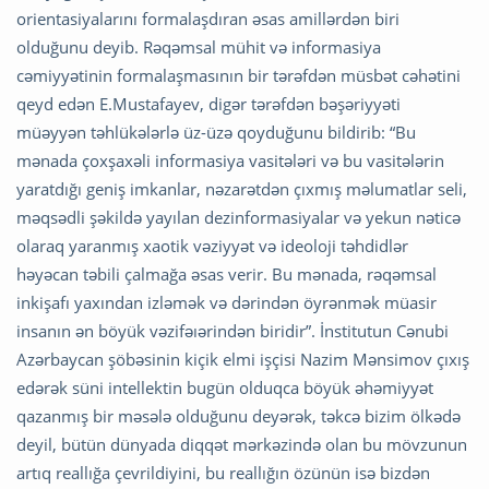
orientasiyalarını formalaşdıran əsas amillərdən biri
olduğunu deyib. Rəqəmsal mühit və informasiya
cəmiyyətinin formalaşmasının bir tərəfdən müsbət cəhətini
qeyd edən E.Mustafayev, digər tərəfdən bəşəriyyəti
müəyyən təhlükələrlə üz-üzə qoyduğunu bildirib: “Bu
mənada çoxşaxəli informasiya vasitələri və bu vasitələrin
yaratdığı geniş imkanlar, nəzarətdən çıxmış məlumatlar seli,
məqsədli şəkildə yayılan dezinformasiyalar və yekun nəticə
olaraq yaranmış xaotik vəziyyət və ideoloji təhdidlər
həyəcan təbili çalmağa əsas verir. Bu mənada, rəqəmsal
inkişafı yaxından izləmək və dərindən öyrənmək müasir
insanın ən böyük vəzifəıərindən biridir”. İnstitutun Cənubi
Azərbaycan şöbəsinin kiçik elmi işçisi Nazim Mənsimov çıxış
edərək süni intellektin bugün olduqca böyük əhəmiyyət
qazanmış bir məsələ olduğunu deyərək, təkcə bizim ölkədə
deyil, bütün dünyada diqqət mərkəzində olan bu mövzunun
artıq reallığa çevrildiyini, bu reallığın özünün isə bizdən