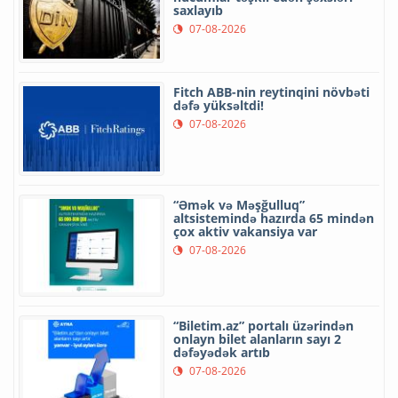
saxlayıb
07-08-2026
Fitch ABB-nin reytinqini növbəti
dəfə yüksəltdi!
07-08-2026
“Əmək və Məşğulluq”
altsistemində hazırda 65 mindən
çox aktiv vakansiya var
07-08-2026
“Biletim.az” portalı üzərindən
onlayn bilet alanların sayı 2
dəfəyədək artıb
07-08-2026