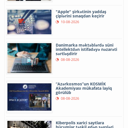
"Apple" şirkətinin yaddaş
çiplərini sınaqdan keçirir
10-08-2026
Danimarka məktəblərdə süni
intellektdən istifadəyə nəzarəti
sərtləşdirir
08-08-2026
“Azərkosmos”un KOSMİK
Akademiyası mükafata layiq
görülüb
08-08-2026
Kiberpolis xarici saytlara
hücumlar təşkil edən şəxsləri