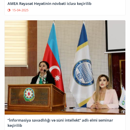
AMEA Rəyasət Heyətinin növbəti iclası keçirilib
15-04-2025
“İnformasiya savadlılığı və süni intellekt” adlı elmi seminar
keçirilib