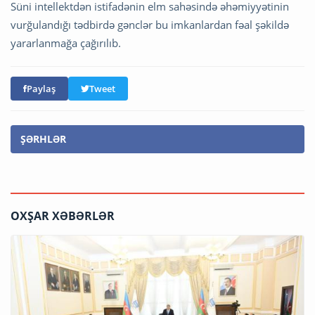
Süni intellektdən istifadənin elm sahəsində əhəmiyyətinin
vurğulandığı tədbirdə gənclər bu imkanlardan fəal şəkildə
yararlanmağa çağırılıb.
Paylaş
Tweet
ŞƏRHLƏR
OXŞAR XƏBƏRLƏR