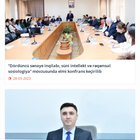
“Dördüncü sənaye inqilabı, süni intellekt və rəqəmsal
sosiologiya” mövzusunda elmi konfrans keçirilib
28-03-2023