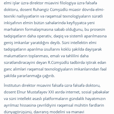
elmi işlər üzrə direktor müavini filologiya üzrə fəlsəfə
doktoru, dosent Ruhəngiz Cümşüdlü müasir dövrdə elmi-
texniki nailiyyətlərin və rəqəmsal texnologiyaların sürətli
inkişafının elmin bütün sahələrində keyfiyyətcə yeni
mərhələnin formalaşmasına səbəb olduğunu, bu prosesin
tədqiqatların daha operativ, dəqiq və sistemli aparılmasına
geniş imkanlar yaratdığını deyib. Süni intellektin elmi
tədqiqatların aparılma üsullarını köklü şəkildə dəyişərək
məlumatların toplanması, emalı və təhlilini daha
sürətləndirəcəyini deyən R.Cümşüdlü tədbirdə iştirak edən
gənc alimləri rəqəmsal texnologiyaların imkanlarından fəal
şəkildə yararlanmağa çağırıb.
İnstitutun direktor müavini fəlsəfə üzrə fəlsəfə doktoru,
dosent Elnur Mustafayev XXI əsrdə internet, sosial şəbəkələr
və süni intellekt əsaslı platformaların gündəlik həyatımızın
ayrılmaz hissəsinə çevrildiyini rəqəmsal mühitin fərdlərin
dünyagörüşünü, davranış modelini və mənəvi