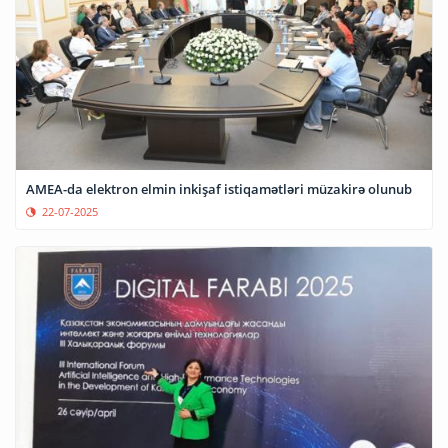
AMEA-da elektron elmin inkişaf istiqamətləri müzakirə olunub
22-07-2025