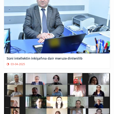
Süni intellektin inkişafına dair məruzə dinlənilib
03-04-2025