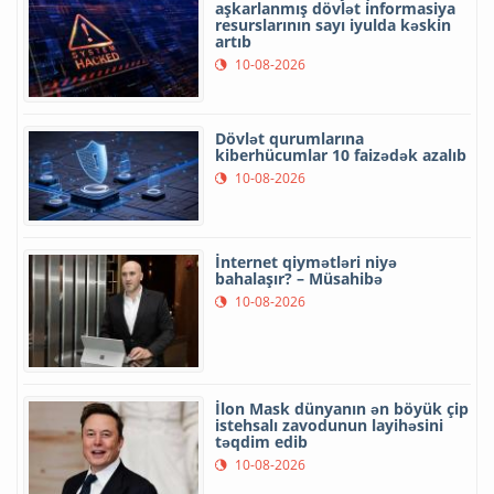
aşkarlanmış dövlət informasiya
resurslarının sayı iyulda kəskin
artıb
10-08-2026
Dövlət qurumlarına
kiberhücumlar 10 faizədək azalıb
10-08-2026
İnternet qiymətləri niyə
bahalaşır? – Müsahibə
10-08-2026
İlon Mask dünyanın ən böyük çip
istehsalı zavodunun layihəsini
təqdim edib
10-08-2026