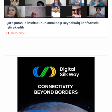
Şərqşünaslıq İnstitutunun əməkdaşı Beynəlxalq konfransda
iştirak edib
30-05-2022