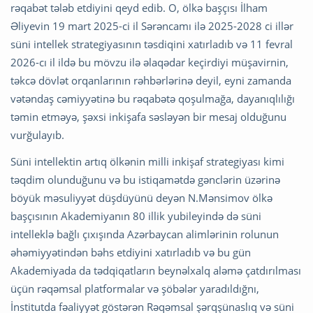
rəqabət tələb etdiyini qeyd edib. O, ölkə başçısı İlham
Əliyevin 19 mart 2025-ci il Sərəncamı ilə 2025-2028 ci illər
süni intellek strategiyasının təsdiqini xatırladıb və 11 fevral
2026-cı il ildə bu mövzu ilə əlaqədar keçirdiyi müşavirnin,
təkcə dövlət orqanlarının rəhbərlərinə deyil, eyni zamanda
vətəndaş cəmiyyətinə bu rəqabətə qoşulmağa, dayanıqlılığı
təmin etməyə, şəxsi inkişafa səsləyən bir mesaj olduğunu
vurğulayıb.
Süni intellektin artıq ölkənin milli inkişaf strategiyası kimi
təqdim olunduğunu və bu istiqamətdə gənclərin üzərinə
böyük məsuliyyət düşdüyünü deyən N.Mənsimov ölkə
başçısının Akademiyanın 80 illik yubileyində də süni
intelleklə bağlı çıxışında Azərbaycan alimlərinin rolunun
əhəmiyyətindən bəhs etdiyini xatırladıb və bu gün
Akademiyada da tədqiqatların beynəlxalq aləmə çatdırılması
üçün rəqəmsal platformalar və şöbələr yaradıldığnı,
İnstitutda fəaliyyət göstərən Rəqəmsal şərqşünaslıq və süni