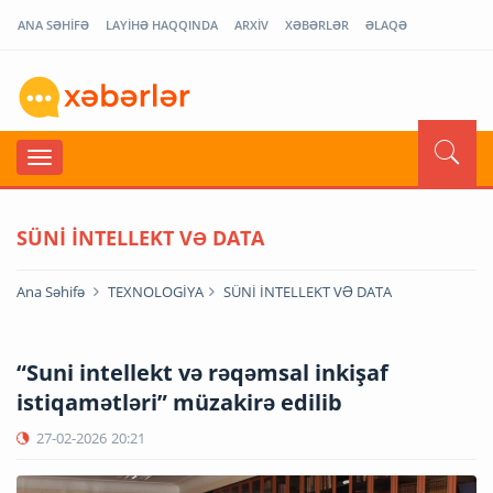
ANA SƏHİFƏ
LAYİHƏ HAQQINDA
ARXİV
XƏBƏRLƏR
ƏLAQƏ
SÜNİ İNTELLEKT VƏ DATA
Ana Səhifə
TEXNOLOGİYA
SÜNİ İNTELLEKT VƏ DATA
“Suni intellekt və rəqəmsal inkişaf
istiqamətləri” müzakirə edilib
27-02-2026
20:21