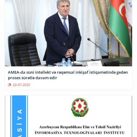
AMEA-da süni intellekt və rəqəmsal inkişaf istiqamətində gedən
proses sürətlə davam edir
22-07-2025