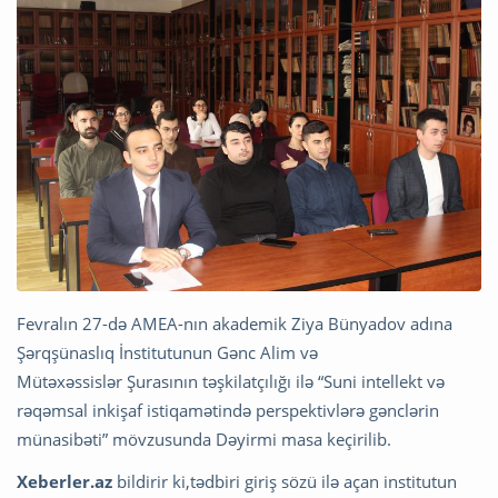
Fevralın 27-də AMEA-nın akademik Ziya Bünyadov adına
Şərqşünaslıq İnstitutunun Gənc Alim və
Mütəxəssislər Şurasının təşkilatçılığı ilə “Suni intellekt və
rəqəmsal inkişaf istiqamətində perspektivlərə gənclərin
münasibəti” mövzusunda Dəyirmi masa keçirilib.
Xeberler.az
bildirir ki,tədbiri giriş sözü ilə açan institutun