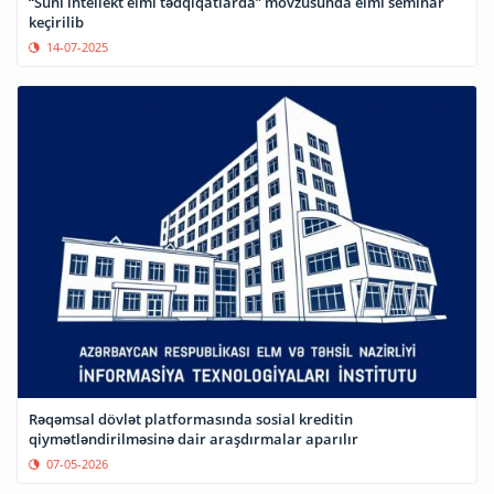
“Süni intellekt elmi tədqiqatlarda” mövzusunda elmi seminar
keçirilib
14-07-2025
Rəqəmsal dövlət platformasında sosial kreditin
qiymətləndirilməsinə dair araşdırmalar aparılır
07-05-2026