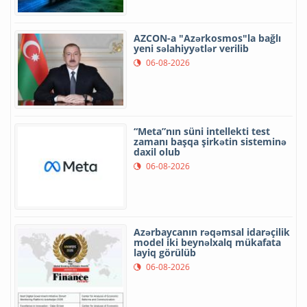
AZCON-a "Azərkosmos"la bağlı
yeni səlahiyyətlər verilib
06-08-2026
“Meta”nın süni intellekti test
zamanı başqa şirkətin sisteminə
daxil olub
06-08-2026
Azərbaycanın rəqəmsal idarəçilik
model iki beynəlxalq mükafata
layiq görülüb
06-08-2026