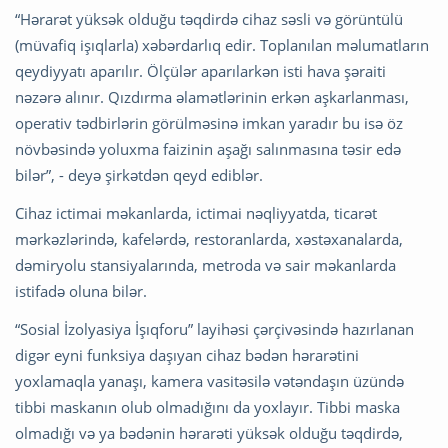
“Hərarət yüksək olduğu təqdirdə cihaz səsli və görüntülü
(müvafiq işıqlarla) xəbərdarlıq edir. Toplanılan məlumatların
qeydiyyatı aparılır. Ölçülər aparılarkən isti hava şəraiti
nəzərə alınır. Qızdırma əlamətlərinin erkən aşkarlanması,
operativ tədbirlərin görülməsinə imkan yaradır bu isə öz
növbəsində yoluxma faizinin aşağı salınmasına təsir edə
bilər”, - deyə şirkətdən qeyd ediblər.
Cihaz ictimai məkanlarda, ictimai nəqliyyatda, ticarət
mərkəzlərində, kafelərdə, restoranlarda, xəstəxanalarda,
dəmiryolu stansiyalarında, metroda və sair məkanlarda
istifadə oluna bilər.
“Sosial İzolyasiya İşıqforu” layihəsi çərçivəsində hazırlanan
digər eyni funksiya daşıyan cihaz bədən hərarətini
yoxlamaqla yanaşı, kamera vasitəsilə vətəndaşın üzündə
tibbi maskanın olub olmadığını da yoxlayır. Tibbi maska
olmadığı və ya bədənin hərarəti yüksək olduğu təqdirdə,