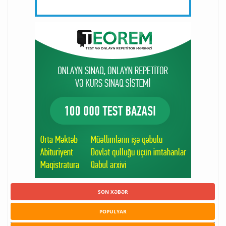
SON XƏBƏR
POPULYAR