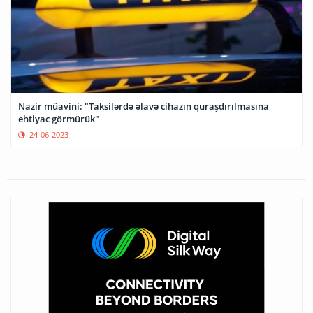
Nazir müavini: "Taksilərdə əlavə cihazın quraşdırılmasına
ehtiyac görmürük"
24-06-2023