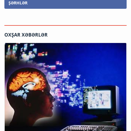
ŞƏRHLƏR
OXŞAR XƏBƏRLƏR