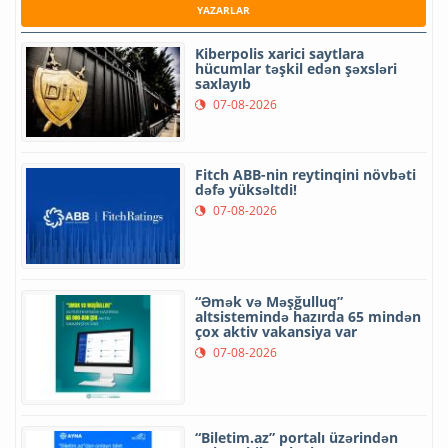
YAZARLAR
Kiberpolis xarici saytlara
hücumlar təşkil edən şəxsləri
saxlayıb
07-08-2026
Fitch ABB-nin reytinqini növbəti
dəfə yüksəltdi!
07-08-2026
“Əmək və Məşğulluq”
altsistemində hazırda 65 mindən
çox aktiv vakansiya var
07-08-2026
“Biletim.az” portalı üzərindən