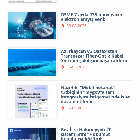
DSMF 7 ayda 135 minə yaxın
elektron arayış verib
06-08-2026
Azərbaycan və Qazaxıstan
Transxəzər Fiber-Optik Kabel
Xəttinin çəkilişini başa çatdırıb
06-08-2026
Nazirlik: “Mobil notariat”
tətbiqinin “mygov”a tam
inteqrasiyası istiqamətində işlər
davam etdirilir
06-08-2026
Beş İcra Hakimiyyəti İT
sistemlərini “Hökumət
buludu”na köçürüb