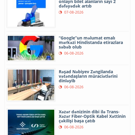
onlayn bilet alanların sayı 2
dəfəyədək artıb
07-08-2026
“Google”un məlumat emalı
mərkəzi Hindistanda etirazlara
səbəb olub
06-08-2026
Rəşad Nəbiyev Zəngilanda
vətəndaşların müraciətlərini
dinləyib
06-08-2026
Xəzər dənizinin dibi ilə Trans-
Xəzər Fiber-Optik Kabel Xəttinin
çəkilişi başa çatıb
06-08-2026