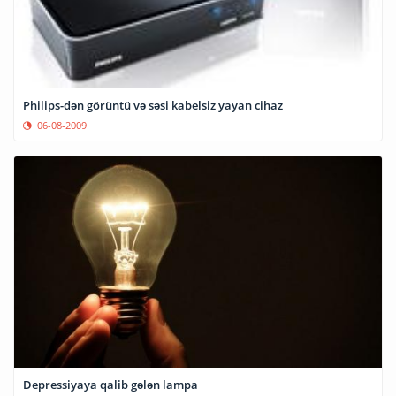
Philips-dən görüntü və səsi kabelsiz yayan cihaz
06-08-2009
Depressiyaya qalib gələn lampa