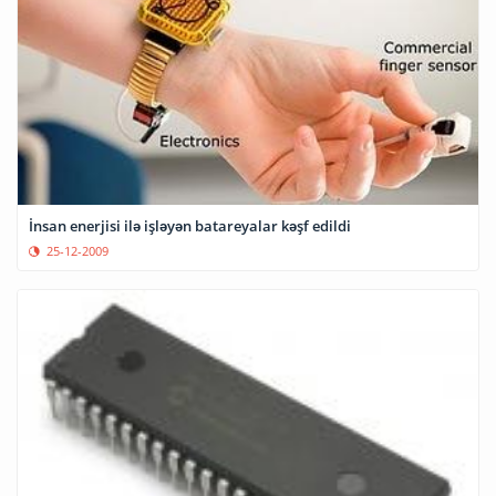
İnsan enerjisi ilə işləyən batareyalar kəşf edildi
25-12-2009