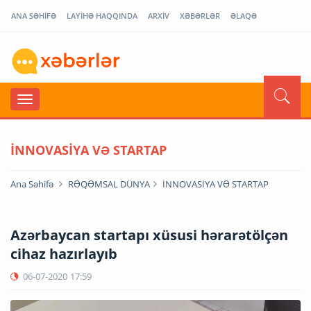
ANA SƏHİFƏ
LAYİHƏ HAQQINDA
ARXİV
XƏBƏRLƏR
ƏLAQƏ
İNNOVASİYA VƏ STARTAP
Ana Səhifə
RƏQƏMSAL DÜNYA
İNNOVASİYA VƏ STARTAP
Azərbaycan startapı xüsusi hərarətölçən
cihaz hazırlayıb
06-07-2020
17:59