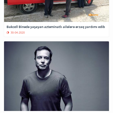
Bakcell Binədə yaşayan aztəminatlı ailələrə ərzaq yardımı edib
30-04-2020