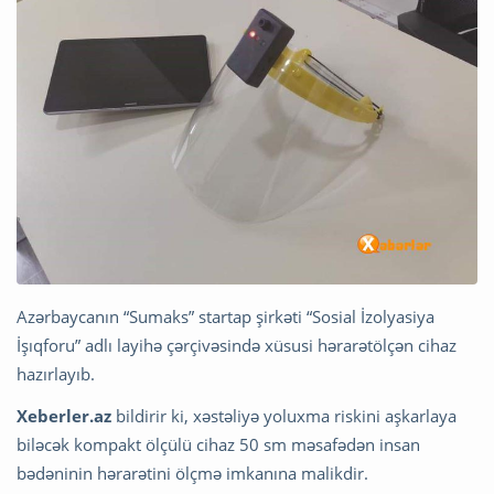
Azərbaycanın “Sumaks” startap şirkəti “Sosial İzolyasiya
İşıqforu” adlı layihə çərçivəsində xüsusi hərarətölçən cihaz
hazırlayıb.
Xeberler.az
bildirir ki, xəstəliyə yoluxma riskini aşkarlaya
biləcək kompakt ölçülü cihaz 50 sm məsafədən insan
bədəninin hərarətini ölçmə imkanına malikdir.