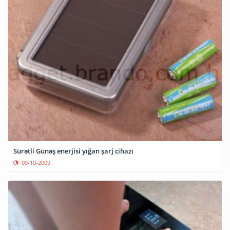
Sürətli Günəş enerjisi yığan şarj cihazı
09-10-2009