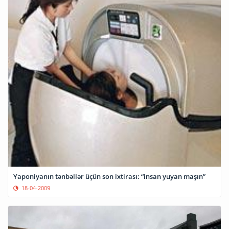
Yaponiyanın tənbəllər üçün son ixtirası: “insan yuyan maşın”
18-04-2009