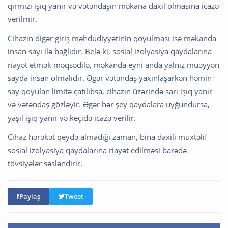
qırmızı işıq yanır və vətəndaşın məkana daxil olmasına icazə
verilmir.
Cihazın digər giriş məhdudiyyətinin qoyulması isə məkanda
insan sayı ilə bağlıdır. Belə ki, sosial izolyasiya qaydalarına
riayət etmək məqsədilə, məkanda eyni anda yalnız müəyyən
sayda insan olmalıdır. Əgər vətəndaş yaxınlaşarkən həmin
say qoyulan limitə çatılıbsa, cihazın üzərində sarı işıq yanır
və vətəndaş gözləyir. Əgər hər şey qaydalara uyğundursa,
yaşıl işıq yanır və keçidə icazə verilir.
Cihaz hərəkət qeydə almadığı zaman, bina daxili müxtəlif
sosial izolyasiya qaydalarına riayət edilməsi barədə
tövsiyələr səsləndirir.
Paylaş
Tweet