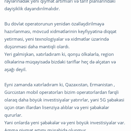
rəylərinədək yeni qiymət artımları və tarif planlarındakı
dəyişiklik dayandırılmalıdır.
Bu dövlət operatorunun yenidən özəlləşdirilməyə
hazırlanması, mövcud xidmətlərinin keyfiyyətinə diqqət
yetirməsi, yeni texnologiyalar və xidmətlər üzərində
düşünməsi daha məntiqli olardı.
Yeri gəlmişkən, xatırladıram ki, qonşu ölkələrlə, region
ölkələrinə müqayisədə bizdəki tariflər heç də əlçatan və
aşağı deyil.
Eyni zamanda xatırladıram ki, Qazaxıstan, Ermənistan ,
Gürcüstan mobil operatorları bizim operatorlardan fərqli
olaraq daha böyük investisiyalar yatırırlar, yəni 5G şəbəkəsi
üçün ötən illərdən lisenziya alıblar və yeni şəbəkələr
qururlar.
Yəni onlarda yeni şəbəkələr və yeni böyük investisiyalar var.
Amma qiymət artımı müşahidə olunmur.