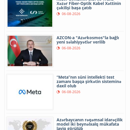
Xəzər Fiber-Optik Kabel Xəttinin
çəkilişi başa çatıb
06-08-2026
AZCON-a "Azərkosmos"la bağlı
yeni səlahiyyətlər verilib
06-08-2026
“Meta”nın süni intellekti test
zamanı başqa şirkətin sisteminə
daxil olub
06-08-2026
Azərbaycanın rəqəmsal idarəçilik
model iki beynəlxalq mükafata
layiq görülüb