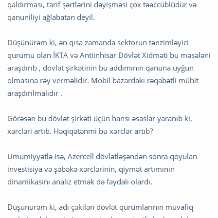
qaldırması, tarif şərtlərini dəyişməsi çox təəccüblüdür və
qanuniliyi ağlabatan deyil.
Düşünürəm ki, ən qısa zamanda sektorun tənzimləyici
qurumu olan İKTA və Antiinhisar Dövlət Xidməti bu məsələni
araşdırıb , dövlət şirkətinin bu addımının qanuna uyğun
olmasına rəy verməlidir. Mobil bazardakı rəqabətli mühit
araşdırılmalıdır .
Görəsən bu dövlət şirkəti üçün hansı əsaslar yaranıb ki,
xərcləri artıb. Həqiqətənmi bu xərclər artıb?
Ümumiyyətlə isə, Azercell dövlətləşəndən sonra qoyulan
investisiya və şəbəkə xərclərinin, qiymət artımının
dinamikasını analiz etmək də faydalı olardı.
Düşünürəm ki, adı çəkilən dövlət qurumlarının müvafiq