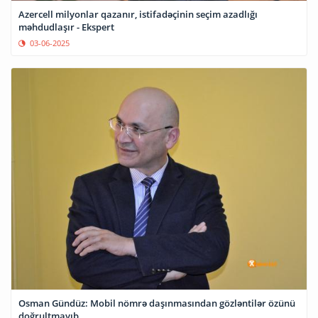
Azercell milyonlar qazanır, istifadəçinin seçim azadlığı
məhdudlaşır - Ekspert
03-06-2025
Osman Gündüz: Mobil nömrə daşınmasından gözləntilər özünü
doğrultmayıb