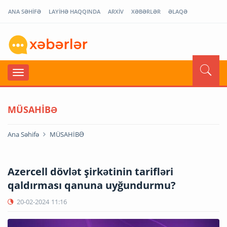
ANA SƏHİFƏ
LAYİHƏ HAQQINDA
ARXİV
XƏBƏRLƏR
ƏLAQƏ
MÜSAHİBƏ
Ana Səhifə
MÜSAHİBƏ
Azercell dövlət şirkətinin tarifləri
qaldırması qanuna uyğundurmu?
20-02-2024
11:16