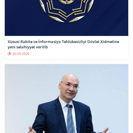
Xüsusi Rabitə və İnformasiya Təhlükəsizliyi Dövlət Xidmətinə
yeni səlahiyyət verilib
20-05-2026