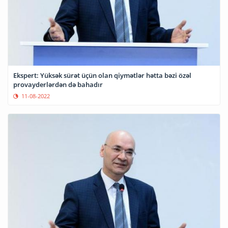
Ekspert: Yüksək sürət üçün olan qiymətlər hətta bəzi özəl
provayderlərdən də bahadır
11-08-2022