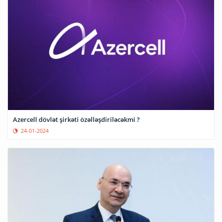
Azercell dövlət şirkəti özəlləşdiriləcəkmi ?
24-01-2024