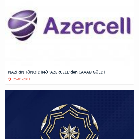
NAZİRİN TƏNQİDİNƏ “AZERCELL”dən CAVAB GƏLDİ
25-01-2011