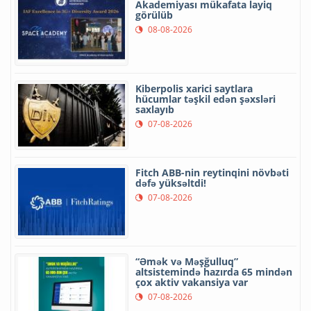
Akademiyası mükafata layiq
görülüb
08-08-2026
Kiberpolis xarici saytlara
hücumlar təşkil edən şəxsləri
saxlayıb
07-08-2026
Fitch ABB-nin reytinqini növbəti
dəfə yüksəltdi!
07-08-2026
“Əmək və Məşğulluq”
altsistemində hazırda 65 mindən
çox aktiv vakansiya var
07-08-2026