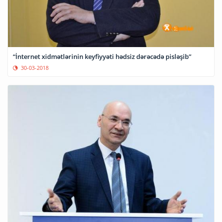
“İnternet xidmətlərinin keyfiyyəti hədsiz dərəcədə pisləşib”
30-03-2018