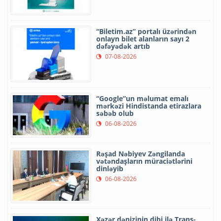
“Biletim.az” portalı üzərindən
onlayn bilet alanların sayı 2
dəfəyədək artıb
07-08-2026
“Google”un məlumat emalı
mərkəzi Hindistanda etirazlara
səbəb olub
06-08-2026
Rəşad Nəbiyev Zəngilanda
vətəndaşların müraciətlərini
dinləyib
06-08-2026
Xəzər dənizinin dibi ilə Trans-