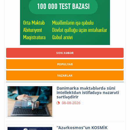
SON XƏBƏR
POPULYAR
YAZARLAR
Danimarka məktəblərdə süni
intellektdən istifadəyə nəzarəti
sərtləşdirir
08-08-2026
“Azərkosmos”un KOSMİK