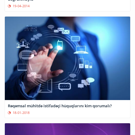
19-04-2014
Rəqəmsal mühitdə istifadəçi hüquqlarını kim qorumalı?
18-01-2018