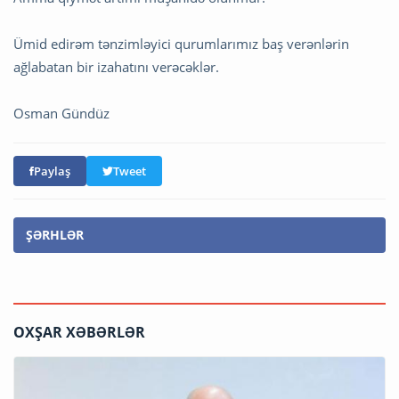
Ümid edirəm tənzimləyici qurumlarımız baş verənlərin
ağlabatan bir izahatını verəcəklər.
Osman Gündüz
Paylaş
Tweet
ŞƏRHLƏR
OXŞAR XƏBƏRLƏR