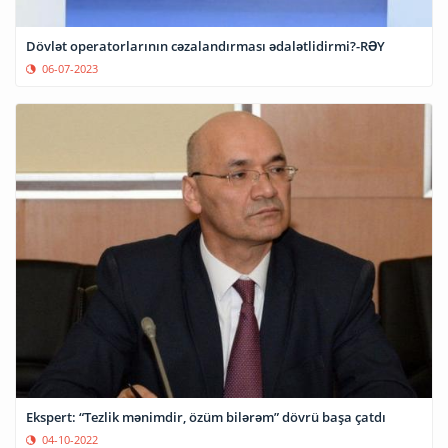
Dövlət operatorlarının cəzalandırması ədalətlidirmi?-RƏY
06-07-2023
Ekspert: “Tezlik mənimdir, özüm bilərəm” dövrü başa çatdı
04-10-2022