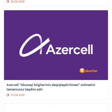
20-04-2020
Azercell “Abunəçi bilgilərinin dəqiqləşdirilməsi” xidmətini
təmənnasız təqdim edir
10-04-2020