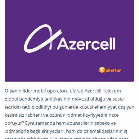
Ölkənin lider mobil operatoru olaraq Azercell Telekom
qlobal pandemiya təhlükəsinin mövcud olduğu və sosial
təcridin tətbiq edildiyi bu günlərdə xüsusi əhəmiyyət daşıyan
kəsintisiz rabitəni və özünün xidmət keyfiyyətini necə
qoruyur? Eyni zamanda həm abunəçilərin şəbəkə və
xidmətlərlə bağlı ehtiyacları, həm də öz əməkdaşlarının iş