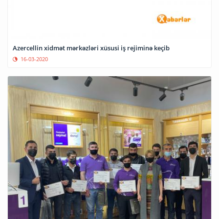
Azercellin xidmət mərkəzləri xüsusi iş rejiminə keçib
16-03-2020