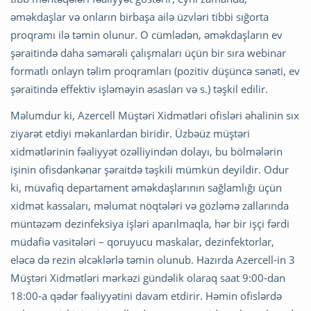
əməkdaşlar və onların birbaşa ailə üzvləri tibbi sığorta
proqramı ilə təmin olunur. O cümlədən, əməkdaşların ev
şəraitində daha səmərəli çalışmaları üçün bir sıra webinar
formatlı onlayn təlim proqramları (pozitiv düşüncə sənəti, ev
şəraitində effektiv işləməyin əsasları və s.) təşkil edilir.
Məlumdur ki, Azercell Müştəri Xidmətləri ofisləri əhalinin sıx
ziyarət etdiyi məkanlardan biridir. Üzbəüz müştəri
xidmətlərinin fəaliyyət özəlliyindən dolayı, bu bölmələrin
işinin ofisdənkənar şəraitdə təşkili mümkün deyildir. Odur
ki, müvafiq departament əməkdaşlarının sağlamlığı üçün
xidmət kassaları, məlumat nöqtələri və gözləmə zallarında
müntəzəm dezinfeksiya işləri aparılmaqla, hər bir işçi fərdi
müdafiə vasitələri – qoruyucu maskalar, dezinfektorlar,
eləcə də rezin əlcəklərlə təmin olunub. Hazırda Azercell-in 3
Müştəri Xidmətləri mərkəzi gündəlik olaraq saat 9:00-dan
18:00-a qədər fəaliyyətini davam etdirir. Həmin ofislərdə