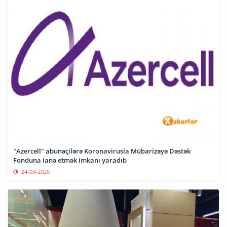
"Azercell" abunəçilərə Koronavirusla Mübarizəyə Dəstək
Fonduna ianə etmək imkanı yaradıb
24-03-2020