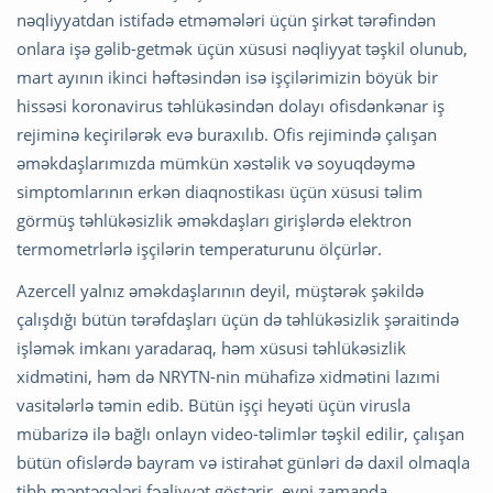
nəqliyyatdan istifadə etməmələri üçün şirkət tərəfindən
onlara işə gəlib-getmək üçün xüsusi nəqliyyat təşkil olunub,
mart ayının ikinci həftəsindən isə işçilərimizin böyük bir
hissəsi koronavirus təhlükəsindən dolayı ofisdənkənar iş
rejiminə keçirilərək evə buraxılıb. Ofis rejimində çalışan
əməkdaşlarımızda mümkün xəstəlik və soyuqdəymə
simptomlarının erkən diaqnostikası üçün xüsusi təlim
görmüş təhlükəsizlik əməkdaşları girişlərdə elektron
termometrlərlə işçilərin temperaturunu ölçürlər.
Azercell yalnız əməkdaşlarının deyil, müştərək şəkildə
çalışdığı bütün tərəfdaşları üçün də təhlükəsizlik şəraitində
işləmək imkanı yaradaraq, həm xüsusi təhlükəsizlik
xidmətini, həm də NRYTN-nin mühafizə xidmətini lazımi
vasitələrlə təmin edib. Bütün işçi heyəti üçün virusla
mübarizə ilə bağlı onlayn video-təlimlər təşkil edilir, çalışan
bütün ofislərdə bayram və istirahət günləri də daxil olmaqla
tibb məntəqələri fəaliyyət göstərir, eyni zamanda,