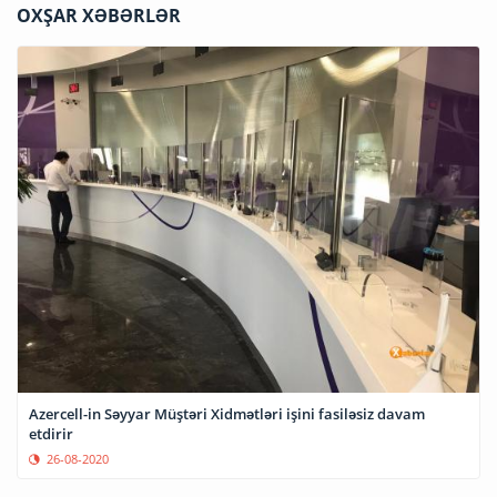
OXŞAR XƏBƏRLƏR
Azercell-in Səyyar Müştəri Xidmətləri işini fasiləsiz davam
etdirir
26-08-2020