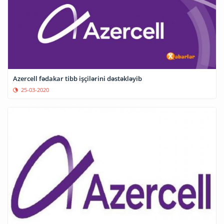
Azercell fədakar tibb işçilərini dəstəkləyib
25-03-2020