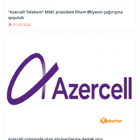
“Azercell Telekom” MMC prezident Ilham Əliyevin çağırışına
qoşulub
21-03-2020
Azercell rominqdə olan abunəçilərinə dəstək olur