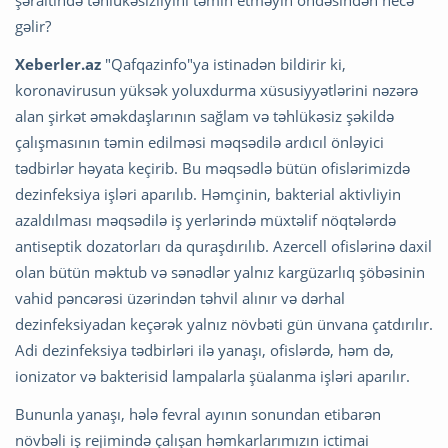
şəraitində təhlükəsizliyini təmin etməyin öhdəsindən necə
gəlir?
Xeberler.az
"Qafqazinfo"ya istinadən bildirir ki,
koronavirusun yüksək yoluxdurma xüsusiyyətlərini nəzərə
alan şirkət əməkdaşlarının sağlam və təhlükəsiz şəkildə
çalışmasının təmin edilməsi məqsədilə ardıcıl önləyici
tədbirlər həyata keçirib. Bu məqsədlə bütün ofislərimizdə
dezinfeksiya işləri aparılıb. Həmçinin, bakterial aktivliyin
azaldılması məqsədilə iş yerlərində müxtəlif nöqtələrdə
antiseptik dozatorları da quraşdırılıb. Azercell ofislərinə daxil
olan bütün məktub və sənədlər yalnız kargüzarlıq şöbəsinin
vahid pəncərəsi üzərindən təhvil alınır və dərhal
dezinfeksiyadan keçərək yalnız növbəti gün ünvana çatdırılır.
Adi dezinfeksiya tədbirləri ilə yanaşı, ofislərdə, həm də,
ionizator və bakterisid lampalarla şüalanma işləri aparılır.
Bununla yanaşı, hələ fevral ayının sonundan etibarən
növbəli iş rejimində çalışan həmkarlarımızın ictimai