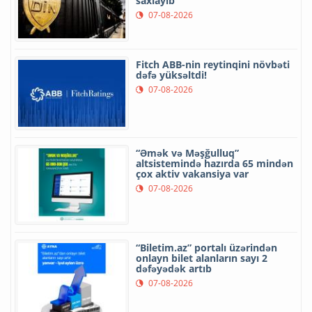
saxlayıb
07-08-2026
Fitch ABB-nin reytinqini növbəti
dəfə yüksəltdi!
07-08-2026
“Əmək və Məşğulluq”
altsistemində hazırda 65 mindən
çox aktiv vakansiya var
07-08-2026
“Biletim.az” portalı üzərindən
onlayn bilet alanların sayı 2
dəfəyədək artıb
07-08-2026