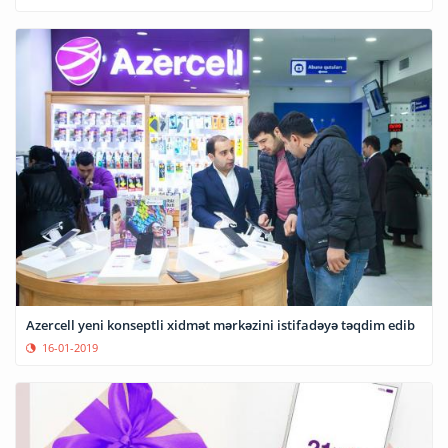
Azercell yeni konseptli xidmət mərkəzini istifadəyə təqdim edib
16-01-2019