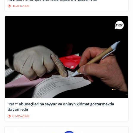
16-03-2020
“Nar” abunəçilərinə səyyar və onlayn xidmət göstərməkdə
davam edir
01-05-2020