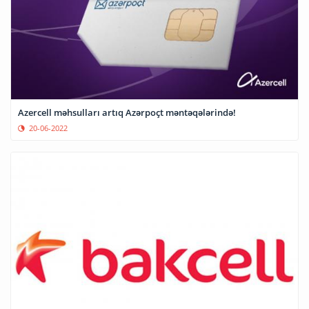
Azercell məhsulları artıq Azərpoçt məntəqələrində!
20-06-2022