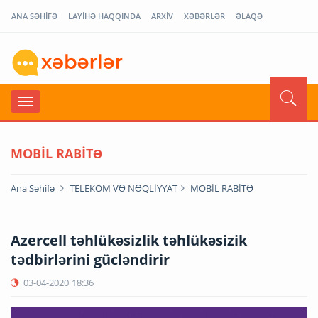
ANA SƏHİFƏ
LAYİHƏ HAQQINDA
ARXİV
XƏBƏRLƏR
ƏLAQƏ
MOBİL RABİTƏ
Ana Səhifə
TELEKOM VƏ NƏQLİYYAT
MOBİL RABİTƏ
Azercell təhlükəsizlik təhlükəsizik
tədbirlərini gücləndirir
03-04-2020
18:36