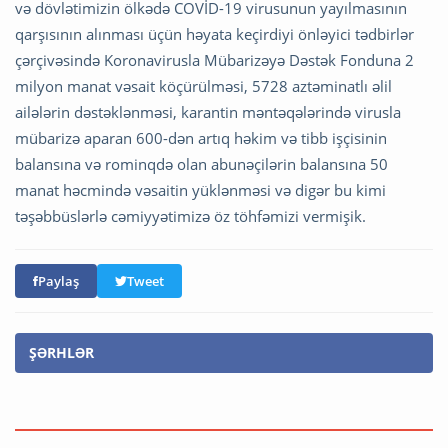
və dövlətimizin ölkədə COVİD-19 virusunun yayılmasının
qarşısının alınması üçün həyata keçirdiyi önləyici tədbirlər
çərçivəsində Koronavirusla Mübarizəyə Dəstək Fonduna 2
milyon manat vəsait köçürülməsi, 5728 aztəminatlı əlil
ailələrin dəstəklənməsi, karantin məntəqələrində virusla
mübarizə aparan 600-dən artıq həkim və tibb işçisinin
balansına və rominqdə olan abunəçilərin balansına 50
manat həcmində vəsaitin yüklənməsi və digər bu kimi
təşəbbüslərlə cəmiyyətimizə öz töhfəmizi vermişik.
Paylaş
Tweet
ŞƏRHLƏR