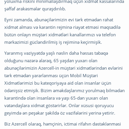
yoluxma riskini minimallaşdırmaq üçün xidmət kassalarında
şəffaf arakəsmələr quraşdırılıb.
Eyni zamanda, abunəçilərimizin evi tərk etmədən rahat
xidmət alması və karantin rejminə riayət etməsi məqsədilə
bütün onlayn müştəri xidmətləri kanallarımızı və telefon
mərkəzimizi gücləndirilmiş iş rejiminə keçirmişik.
Yaranmış vəziyyətdə yaşlı nəslin daha həssas təbəqə
olduğunu nəzərə alaraq, 65 yaşdan yuxarı olan
abunəçilərimizin Azercell-in müştəri xidmətlərindən evlərini
tərk etmədən yararlanması üçün Mobil Müştəri
Xidmətlərimizi bu kateqoriyaya aid olan insanlar üçün
ödənişsiz etmişik. Bizim əməkdaşlarımız yorulmaq bilmədən
karantində olan insanlara və yaşı 65-dən yuxarı olan
vətəndaşlara xidmət göstərirlər. Onlar xüsusi qoruyucu
geyimdə ən peşəkar şəkildə öz vəzifələrini yerinə yetirir.
Biz Azercell olaraq, həmçinin, ictimai rifahın dəstəklənməsi