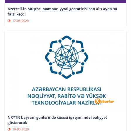
Azercell-in Müştəri Məmnuniyyəti göstəricisi son altı ayda 90
faizi keçdi
17-08-2020
NRYTN bayram günlərində xüsusi iş rejimində fəaliyyət
göstərəcək
19-03-2020