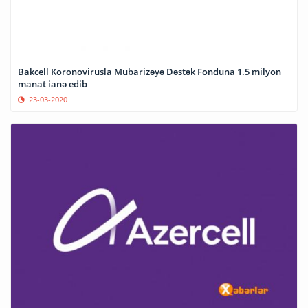
Bakcell Koronovirusla Mübarizəyə Dəstək Fonduna 1.5 milyon
manat ianə edib
23-03-2020