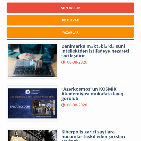
SON XƏBƏR
POPULYAR
YAZARLAR
Danimarka məktəblərdə süni
intellektdən istifadəyə nəzarəti
sərtləşdirir
08-08-2026
“Azərkosmos”un KOSMİK
Akademiyası mükafata layiq
görülüb
08-08-2026
Kiberpolis xarici saytlara
hücumlar təşkil edən şəxsləri