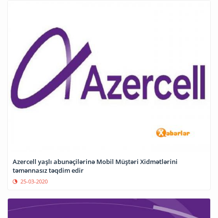
Azercell yaşlı abunəçilərinə Mobil Müştəri Xidmətlərini
təmənnasız təqdim edir
25-03-2020