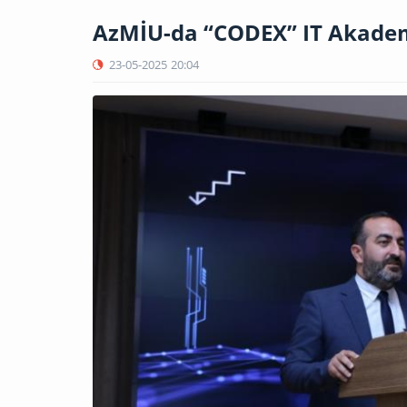
AzMİU-da “CODEX” IT Akademi
23-05-2025
20:04