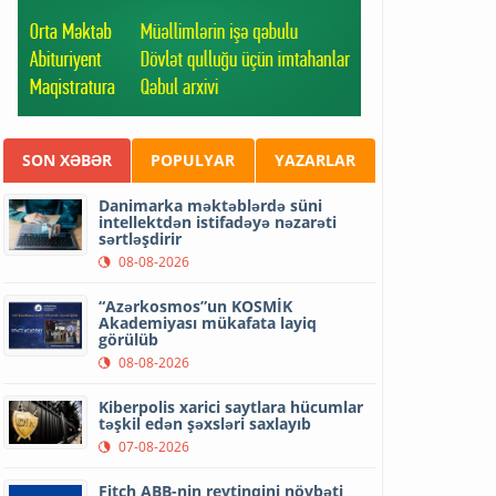
SON XƏBƏR
POPULYAR
YAZARLAR
Danimarka məktəblərdə süni
intellektdən istifadəyə nəzarəti
sərtləşdirir
08-08-2026
“Azərkosmos”un KOSMİK
Akademiyası mükafata layiq
görülüb
08-08-2026
Kiberpolis xarici saytlara hücumlar
təşkil edən şəxsləri saxlayıb
07-08-2026
Fitch ABB-nin reytinqini növbəti