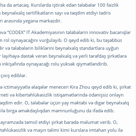
aha da artacaq. Kurslarda iştirak edən tələbələr 100 faizlik
beynəlxalq sertifikatların sayı və təqdim etdiyi tədris
ri arasında yeganə mərkəzdir.
 “CODEX” IT Akademiyasının tələbələrin innovativ bacarıqlar
rol oynayacağını vurğulayıb. O qeyd edib ki, bu təşəbbüs
ir və tələbələrin biliklərini beynəlxalq standartlara uyğun
layihəyə dəstək verən beynəlxalq və yerli tərəfdaş şirkətlərə
n inkişafında oynayacağı rolu yüksək qiymətləndirib.
ıxış ediblər.
ə ictimaiyyətlə əlaqələr meneceri Kira Zhou qeyd edib ki, şirkət
erneti və kibertəhlükəsizlik istiqamətlərində ödənişsiz onlayn
 təqdim edir. O, tələbələr üçün yay məktəbi və digər beynəlxalq
U ilə birgə əməkdaşlıqdan məmnunluğunu da ifadə edib.
ayramzadə təmsil etdiyi şirkət barədə məlumat verib. O,
təhlükəsizlik və maşın təlimi kimi kurslara imtahan yolu ilə