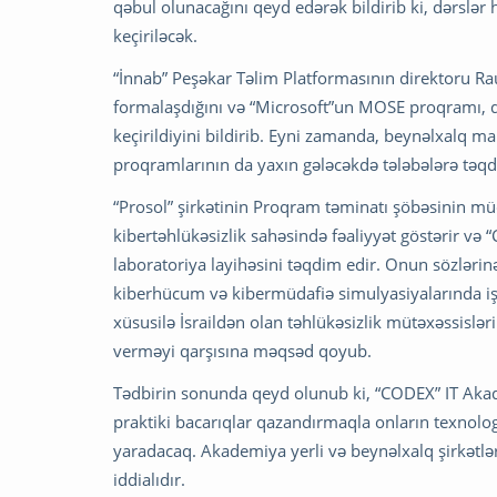
qəbul olunacağını qeyd edərək bildirib ki, dərsl
keçiriləcək.
“İnnab” Peşəkar Təlim Platformasının direktoru Ra
formalaşdığını və “Microsoft”un MOSE proqramı, d
keçirildiyini bildirib. Eyni zamanda, beynəlxalq mal
proqramlarının da yaxın gələcəkdə tələbələrə təqd
“Prosol” şirkətinin Proqram təminatı şöbəsinin müd
kibertəhlükəsizlik sahəsində fəaliyyət göstərir və
laboratoriya layihəsini təqdim edir. Onun sözləri
kiberhücum və kibermüdafiə simulyasiyalarında işt
xüsusilə İsraildən olan təhlükəsizlik mütəxəssislər
verməyi qarşısına məqsəd qoyub.
Tədbirin sonunda qeyd olunub ki, “CODEX” IT Akadem
praktiki bacarıqlar qazandırmaqla onların texnol
yaradacaq. Akademiya yerli və beynəlxalq şirkətlə
iddialıdır.