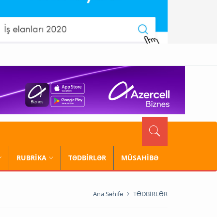
RUBRİKA
TƏDBİRLƏR
MÜSAHİBƏ
Ana Səhifə
TƏDBİRLƏR