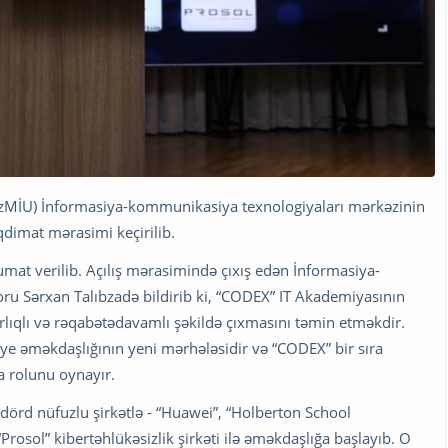
AzMİU) İnformasiya-kommunikasiya texnologiyaları mərkəzinin
dimat mərasimi keçirilib.
mat verilib. Açılış mərasimində çıxış edən İnformasiya-
ru Sərxan Talıbzadə bildirib ki, “CODEX” IT Akademiyasının
lıqlı və rəqabətədavamlı şəkildə çıxmasını təmin etməkdir.
ye əməkdaşlığının yeni mərhələsidir və “CODEX” bir sıra
a rolunu oynayır.
dörd nüfuzlu şirkətlə - “Huawei”, “Holberton School
Prosol” kibertəhlükəsizlik şirkəti ilə əməkdaşlığa başlayıb. O