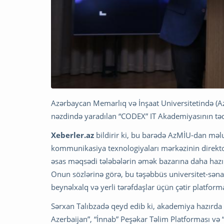
Azərbaycan Memarlıq və İnşaat Universitetində (
nəzdində yaradılan “CODEX” IT Akademiyasının təq
Xeberler.az
bildirir ki, bu barədə AzMİU-dan məlu
kommunikasiya texnologiyaları mərkəzinin direkto
əsas məqsədi tələbələrin əmək bazarına daha hazır
Onun sözlərinə görə, bu təşəbbüs universitet-səna
beynəlxalq və yerli tərəfdaşlar üçün çətir platform
Sərxan Talıbzadə qeyd edib ki, akademiya hazırda 
Azerbaijan”, “İnnab” Peşəkar Təlim Platforması və “