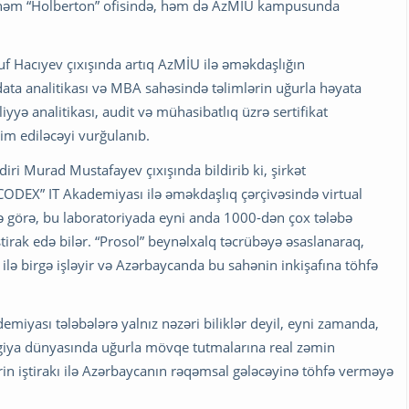
ər həm “Holberton” ofisində, həm də AzMİU kampusunda
uf Hacıyev çıxışında artıq AzMİU ilə əməkdaşlığın
ata analitikası və MBA sahəsində təlimlərin uğurla həyata
iyyə analitikası, audit və mühasibatlıq üzrə sertifikat
im ediləcəyi vurğulanıb.
iri Murad Mustafayev çıxışında bildirib ki, şirkət
 “CODEX” IT Akademiyası ilə əməkdaşlıq çərçivəsində virtual
nə görə, bu laboratoriyada eyni anda 1000-dən çox tələbə
irak edə bilər. “Prosol” beynəlxalq təcrübəyə əsaslanaraq,
i ilə birgə işləyir və Azərbaycanda bu sahənin inkişafına töhfə
iyası tələbələrə yalnız nəzəri biliklər deyil, eyni zamanda,
ogiya dünyasında uğurla mövqe tutmalarına real zəmin
rin iştirakı ilə Azərbaycanın rəqəmsal gələcəyinə töhfə verməyə