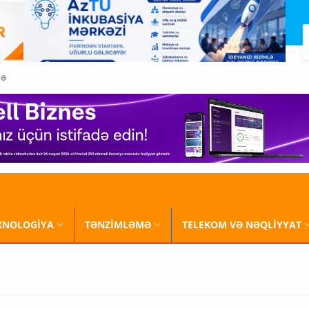
QƏ
XNOLOGİYA
TƏNZİMLƏMƏ
TELEKOM VƏ NƏQLİYYAT