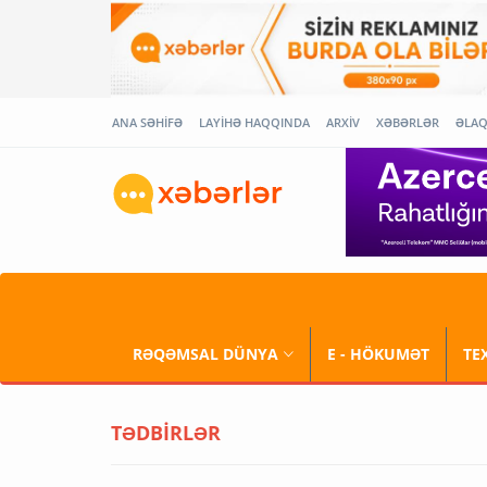
ANA SƏHİFƏ
LAYİHƏ HAQQINDA
ARXİV
XƏBƏRLƏR
ƏLA
RƏQƏMSAL DÜNYA
E - HÖKUMƏT
TE
TƏDBİRLƏR