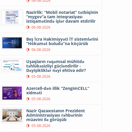
06-08-2026
Nazirlik: “Mobil notariat” tətbiqinin
“mygov”a tam inteqrasiyası
istiqamətində işlər davam etdirilir
06-08-2026
Beş İcra Hakimiyyəti İT sistemlərini
“Hökumət buludu”na köçürüb
06-08-2026
Uşaqların rəqəmsal mühitdə
təhlükəsizliyi gücləndirilir -
Dəyişikliklər nəyi ehtiva edir?
05-08-2026
Azercell-dən illik “ZengimCELL”
xidməti
05-08-2026
Nazir Qazaxıstanın Prezident
Administrasiyası rəhbərinin
müavini ilə görüşüb
05-08-2026