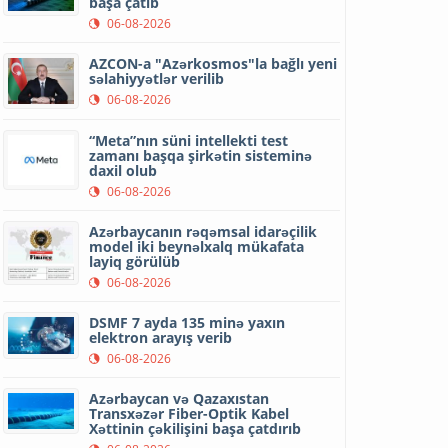
başa çatıb
06-08-2026
AZCON-a "Azərkosmos"la bağlı yeni
səlahiyyətlər verilib
06-08-2026
“Meta”nın süni intellekti test
zamanı başqa şirkətin sisteminə
daxil olub
06-08-2026
Azərbaycanın rəqəmsal idarəçilik
model iki beynəlxalq mükafata
layiq görülüb
06-08-2026
DSMF 7 ayda 135 minə yaxın
elektron arayış verib
06-08-2026
Azərbaycan və Qazaxıstan
Transxəzər Fiber-Optik Kabel
Xəttinin çəkilişini başa çatdırıb