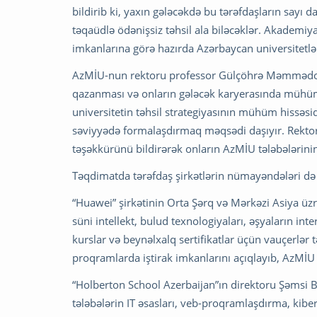
bildirib ki, yaxın gələcəkdə bu tərəfdaşların sayı d
təqaüdlə ödənişsiz təhsil ala biləcəklər. Akademiya 
imkanlarına görə hazırda Azərbaycan universitetlə
AzMİU-nun rektoru professor Gülçöhrə Məmmədova
qazanması və onların gələcək karyerasında mühüm 
universitetin təhsil strategiyasının mühüm hissəsid
səviyyədə formalaşdırmaq məqsədi daşıyır. Rektor 
təşəkkürünü bildirərək onların AzMİU tələbələrini
Təqdimatda tərəfdaş şirkətlərin nümayəndələri də ç
“Huawei” şirkətinin Orta Şərq və Mərkəzi Asiya üzr
süni intellekt, bulud texnologiyaları, əşyaların int
kurslar və beynəlxalq sertifikatlar üçün vauçerlər
proqramlarda iştirak imkanlarını açıqlayıb, AzMİ
“Holberton School Azerbaijan”ın direktoru Şəmsi B
tələbələrin IT əsasları, veb-proqramlaşdırma, kiber