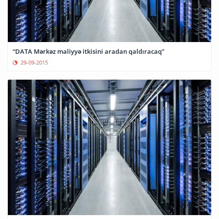
“DATA Mərkəz maliyyə itkisini aradan qaldıracaq”
29-09-2015