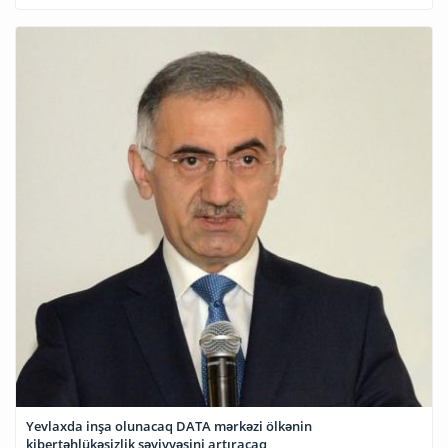
Yevlaxda inşa olunacaq DATA mərkəzi ölkənin
kibertəhlükəsizlik səviyyəsini artıracaq