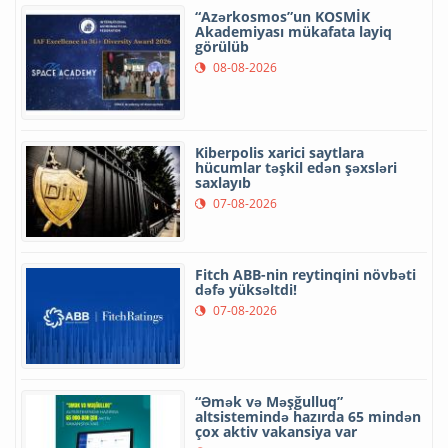
“Azərkosmos”un KOSMİK
Akademiyası mükafata layiq
görülüb
08-08-2026
Kiberpolis xarici saytlara
hücumlar təşkil edən şəxsləri
saxlayıb
07-08-2026
Fitch ABB-nin reytinqini növbəti
dəfə yüksəltdi!
07-08-2026
“Əmək və Məşğulluq”
altsistemində hazırda 65 mindən
çox aktiv vakansiya var