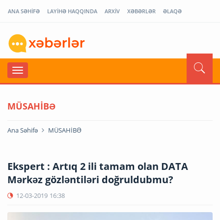
ANA SƏHİFƏ
LAYİHƏ HAQQINDA
ARXİV
XƏBƏRLƏR
ƏLAQƏ
MÜSAHİBƏ
Ana Səhifə
MÜSAHİBƏ
Ekspert : Artıq 2 ili tamam olan DATA
Mərkəz gözləntiləri doğruldubmu?
12-03-2019
16:38