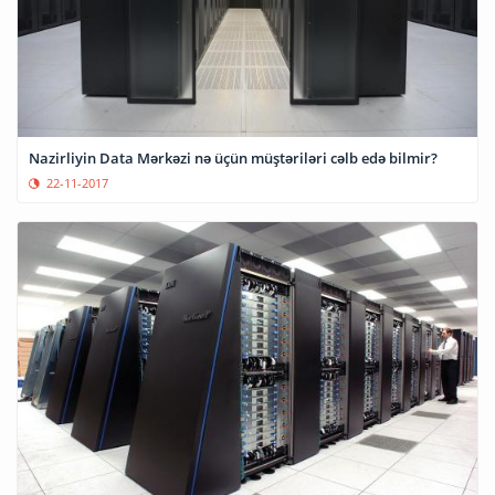
Nazirliyin Data Mərkəzi nə üçün müştəriləri cəlb edə bilmir?
22-11-2017