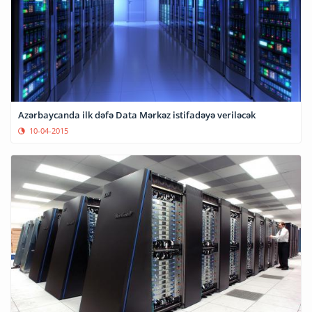
Azərbaycanda ilk dəfə Data Mərkəz istifadəyə veriləcək
10-04-2015