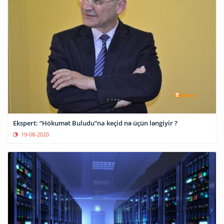
Ekspert: “Hökumət Buludu”na keçid nə üçün ləngiyir ?
19-08-2020