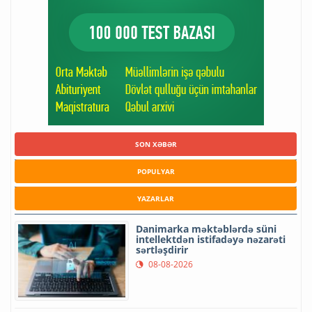
SON XƏBƏR
POPULYAR
YAZARLAR
Danimarka məktəblərdə süni
intellektdən istifadəyə nəzarəti
sərtləşdirir
08-08-2026