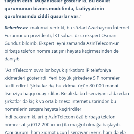
təqdim edib. Müşahidələr göstərir ki, bu dövlət
qurumunun biznes modelində, fəaliyyətinin
qurulmasında ciddi qüsurlar var."
Xeberler.az
məlumat verir ki, bu sözləri Azərbaycan İnternet
Forumunun prezidenti, İKT sahəsi üzrə ekspert Osman
Gündüz bildirib. Ekspert eyni zamanda AzİnTelecom-un
birbaşa telefon nömrə satışını həyata keçirməsindən də
danışıb:
"AzİnTelecom əvvəllər böyük şirkətlərə İP telefoniya
xidmətləri göstərirdi. Yəni böyük şirkətlərə SİP nömrələr
təklif edirdi. Şirkətlər də, bu xidmət üçün 80 000 manat
lisenziya haqqı ödəyirdilər. Beləliklə bu lisenziyanı əldə edən
şirkətlər də kiçik və orta biznesə internet üzərindən bu
nömrələrin satışını həyata keçirirdilər.
İndi baxıram ki, artıq AzİnTelecom özü birbaşa telefon
nömrə satışı (012 200 xx xx) ilə məşğul olmağa başlayıb.
Yəni qurum, həm xidmət üçün lisenziyanı verir, həm də elə