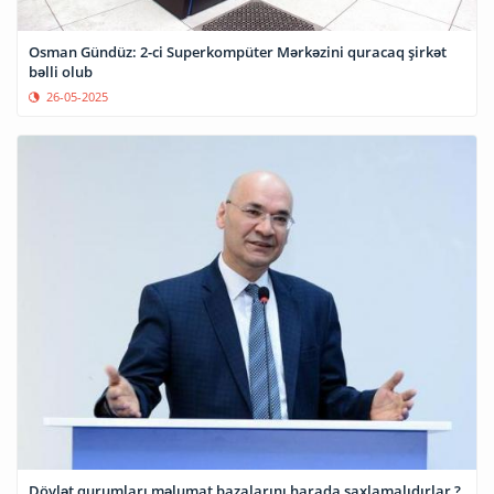
Osman Gündüz: 2-ci Superkompüter Mərkəzini quracaq şirkət
bəlli olub
26-05-2025
Dövlət qurumları məlumat bazalarını harada saxlamalıdırlar ?