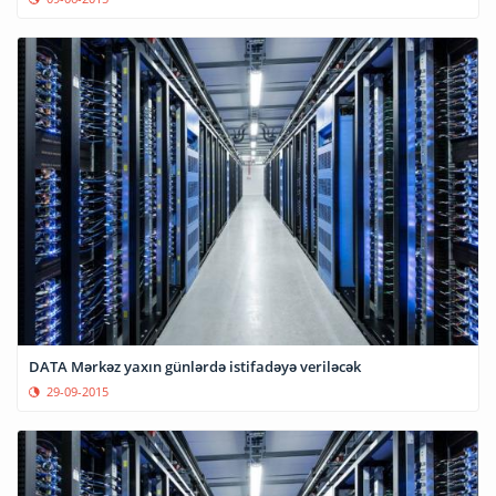
DATA Mərkəz yaxın günlərdə istifadəyə veriləcək
29-09-2015