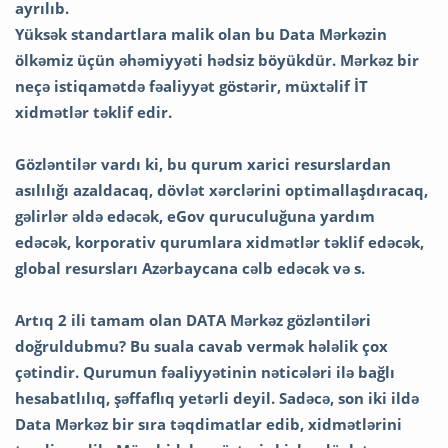
ayrılıb.
Yüksək standartlara malik olan bu Data Mərkəzin
ölkəmiz üçün əhəmiyyəti hədsiz böyükdür. Mərkəz bir
neçə istiqamətdə fəaliyyət göstərir, müxtəlif İT
xidmətlər təklif edir.
Gözləntilər vardı ki, bu qurum xarici resurslardan
asılılığı azaldacaq, dövlət x
ərclərini optimallaşdıracaq,
gəlirlər əldə edəcək, eGov quruculuğuna yardım
edəcək, korporativ qurumlara xidmətlər təklif edəcək,
global resursları Azərbaycana cəlb edəcək və s.
Artıq 2 ili tamam olan DATA Mərkəz gözləntiləri
doğruldubmu? Bu suala cavab vermək hələlik çox
çətindir. Qurumun fəaliyyətinin nəticələri ilə bağlı
hesabatlılıq, şəffaflıq yetərli deyil. Sadəcə, son iki ildə
Data Mərkəz bir sıra təqdimatlar edib, xidmətlərini