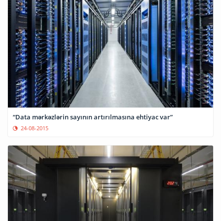
“Data mərkəzlərin sayının artırılmasına ehtiyac var”
24-08-2015