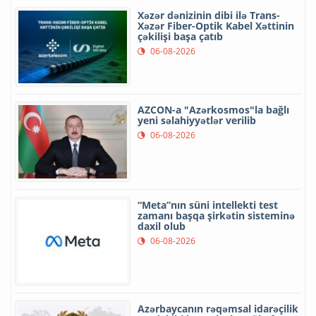
Xəzər dənizinin dibi ilə Trans-
Xəzər Fiber-Optik Kabel Xəttinin
çəkilişi başa çatıb
06-08-2026
AZCON-a "Azərkosmos"la bağlı
yeni səlahiyyətlər verilib
06-08-2026
“Meta”nın süni intellekti test
zamanı başqa şirkətin sisteminə
daxil olub
06-08-2026
Azərbaycanın rəqəmsal idarəçilik