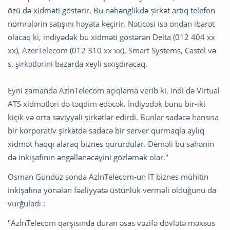
özü də xidməti göstərir. Bu nəhənglikdə şirkət artıq telefon
nömrələrin satışını həyata keçirir. Nəticəsi isə ondan ibarət
olacaq ki, indiyədək bu xidməti göstərən Delta (012 404 xx
xx), AzerTelecom (012 310 xx xx), Smart Systems, Castel və
s. şirkətlərini bazarda xeyli sıxışdıracaq.
Eyni zamanda AzİnTelecom açıqlama verib ki, indi də Virtual
ATS xidmətləri də təqdim edəcək. İndiyədək bunu bir-iki
kiçik və orta səviyyəli şirkətlər edirdi. Bunlar sadəcə hansısa
bir korporativ şirkətdə sadəcə bir server qurmaqla aylıq
xidmət haqqı alaraq biznes qururdular. Deməli bu sahənin
də inkişafının əngəllənəcəyini gözləmək olar."
Osman Gündüz sonda AzİnTelecom-un İT biznes mühitin
inkişafına yönələn fəaliyyətə üstünlük verməli olduğunu da
vurğuladı :
"AzİnTelecom qarşısında duran əsas vəzifə dövlətə məxsus