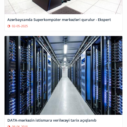
Azərbaycanda Superkompüter mərkəzləri qurulur - Ekspert
02-05-2025
DATA-mərkəzin istismara veriləcəyi tarix açıqlanıb
09-06-2015