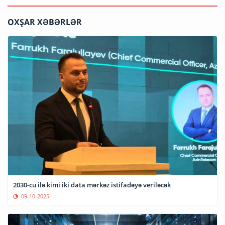
OXŞAR XƏBƏRLƏR
2030-cu ilə kimi iki data mərkəz istifadəyə veriləcək
09-10-2025