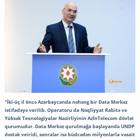
"İki-üç il öncə Azərbaycanda nəhəng bir Data Mərkəz
istifadəyə verilib. Operatoru da Nəqliyyat Rabitə və
Yüksək Texnologiyalar Nazirliyinin AzİnTelecom dövlət
qurumudur. Data Mərkəz qurulmağa başlayanda UNDP
dəstək veiridi, sonralar isə büdcədən milyonlarla vəsait