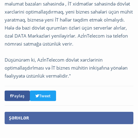
məlumat bazaları sahəsində , İT xidmətlər sahəsində dövlət
xərclərini optimallaşdırmaq, yeni biznes sahələri üçün mühit
yaratmaq, biznesə yeni İT həllər təqdim etmək olmalıydı.
Hələ də bəzi dövlət qurumları özləri üçün serverlər alırlar,
özəl DATA Mərkəzləri yeniləyirlər. AzİnTelecom isə telefon
nömrəsi satmağa üstünlük verir.
Düşünürəm ki, AzİnTelecom dövlət xərclərinin
optimallaşdırlması və İT biznes mühitin inkişafına yönələn
fəaliyyətə üstünlük verməlidir."
Paylaş
Tweet
ŞƏRHLƏR