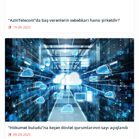
"AzInTelecom”da baş verənlərin səbəbkarı hansı şirkətdir?
19-06-2023
“Hökumət buludu”na keçən dövlət qurumlarının sayı açıqlanıb
09-09-2025