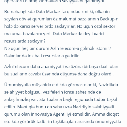
operatoru olaraq xidmətlərin səviyyəsini qaldıraydı.
Bu nəhənglikdə Data Mərkəz fərqindədirmi ki, ölkənin
sayılan dövlət qurumları öz məlumat bazalarının Backup-nı
hələ də xarici serverlərdə saxlayırlar. Nə üçün özəl sektor
məlumat bazalarını yerli Data Mərkəzdə deyil xarici
resurslarda saxlayır ?
Nə üçün heç bir qurum AzİnTelecom-a gəlmək istəmir?
Gələnlər də inzibati resurslarla gətirilir.
AzİnTelecom daha əhəmiyyətli və özünə birbaşa dəxli olan
bu sualların cavabı üzərində düşünsə daha doğru olardı.
Ümumiyyətlə müşahidə etdikdə görmək olar ki, Nazirlikdə
səlahiyyət bölgüsü, vəzifələrin icrası sahəsində də
anlaşılmazlıq var. Startpalarla bağlı regionada tədbir təşkil
edilib. Məntiqlə bunu da sahə üzrə Nazirliyin səlahiyyətli
qurumu olan İnnovasiya Agentlıiyi etməlidir. Amma diqqət
etdikdə görürük tədbirin təşkilatçıları arasında ümumiyyətlə