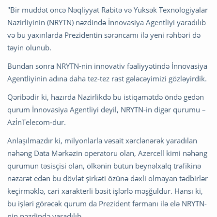
"Bir müddət öncə Nəqliyyat Rabitə və Yüksək Texnologiyalar
Nazirliyinin (NRYTN) nəzdində İnnovasiya Agentliyi yaradılıb
və bu yaxınlarda Prezidentin sərəncamı ilə yeni rəhbəri də
təyin olunub.
Bundan sonra NRYTN-nin innovativ fəaliyyətində İnnovasiya
Agentliyinin adına daha tez-tez rast gələcəyimizi gözləyirdik.
Qəribədir ki, hazırda Nazirlikdə bu istiqamətdə öndə gedən
qurum İnnovasiya Agentliyi deyil, NRYTN-in digər qurumu –
AzİnTelecom-dur.
Anlaşılmazdır ki, milyonlarla vəsait xərclənərək yaradılan
nəhəng Data Mərkəzin operatoru olan, Azercell kimi nəhəng
qurumun təsisçisi olan, ölkənin bütün beynəlxalq trafikinə
nəzarət edən bu dövlət şirkəti özünə dəxli olmayan tədbirlər
keçirməklə, cari xarakterli bəsit işlərlə məşğuldur. Hansı ki,
bu işləri görəcək qurum da Prezident fərmanı ilə elə NRYTN-
nin nəzdində yaradılıb.