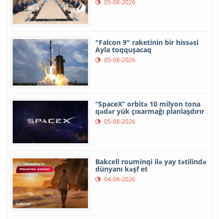
05-08-2026
"Falcon 9" raketinin bir hissəsi
Ayla toqquşacaq
05-08-2026
“SpaceX” orbitə 10 milyon tona
qədər yük çıxarmağı planlaşdırır
05-08-2026
Bakcell rouminqi ilə yay tətilində
dünyanı kəşf et
04-08-2026