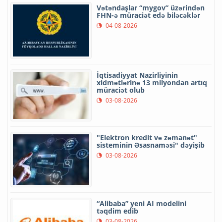
Vətəndaşlar “mygov” üzərindən
FHN-ə müraciət edə biləcəklər
04-08-2026
İqtisadiyyat Nazirliyinin
xidmətlərinə 13 milyondan artıq
müraciət olub
03-08-2026
"Elektron kredit və zəmanət"
sisteminin Əsasnaməsi" dəyişib
03-08-2026
“Alibaba” yeni AI modelini
təqdim edib
03-08-2026