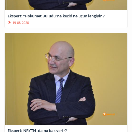
Ekspert: “Hökumət Buludu”na keçid nə üçün ləngiyir ?
19-08-2020
Ekspert: NRYTN -da nə baş verir?