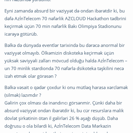
Eyni zamanda absurd bir vəziyyət də ondan ibarətdir ki, bu
dəfə AzİnTelecom 70 nəfərlik AZCLOUD Hackathon tədbrini
keçirmək üçün 70 min nəfərlik Bakı Olimpiya Stadionunu
icarəyə götürüb.
Bəlkə də dünyada eventlər tarixində bu dərəcə anormal bir
vəziyyət olmayıb. Ölkəmizin diskoteka keçirmək üçün
yüksək səviyyəli zalları mövcud olduğu halda AzİnTelecom –
un 70 minlik stardionda 70 nəfərlə dsikoteka təşkilini necə
izah etmək olar görəsən ?
Bəlkə vəsait o qədər çoxdur ki onu mütləq harasa xərcləmək
(silmək) lazımdır ?
Gəlirin çox olması da inandırıcı görsənmir. Çünki daha bir
absurd vəziyyət ondan ibarətdir ki, bu cür resurslara malik
dövlət şirkətinin ötən il gəlirləri 26 % aşağı düşüb. Daha
doğrusu o ola bilərdi ki, AzİnTelecom Data Mərkəzin