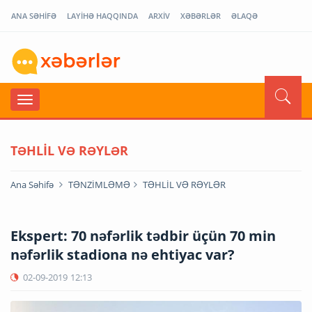
ANA SƏHİFƏ
LAYİHƏ HAQQINDA
ARXİV
XƏBƏRLƏR
ƏLAQƏ
TƏHLİL VƏ RƏYLƏR
Ana Səhifə
TƏNZİMLƏMƏ
TƏHLİL VƏ RƏYLƏR
Ekspert: 70 nəfərlik tədbir üçün 70 min
nəfərlik stadiona nə ehtiyac var?
02-09-2019
12:13