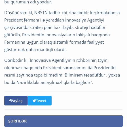
bu qurumun adı yoxdur.
Düşünürəm ki, NRYTN tədbir xatirinə tədbir keçirməkdənsə
Prezident fərmanı ilə yaradılan İnnovasiya Agentliyi
çərçivəsində strateji plan hazırlayıb, strateji hədəflər
götürüb, Prezidentin innovasiyaların inkişafı haqqında
Fərmanına uyğun olaraq sistemli formada fəaliyyət
göstərmək daha məntiqli olardı.
Qəribədir ki, İnnovasiya Agentliyinin rəhbərinin təyin
olunması haqqında Prezident sərəncamını da Prezidentin
rəsmi saytında tapa bilmədim. Bilmirəm təsadüfdür , yoxsa
bu da Nazirlikdəki anlaşılmazlıqlarla bağlıdır".
Paylaş
Tweet
ŞƏRHLƏR