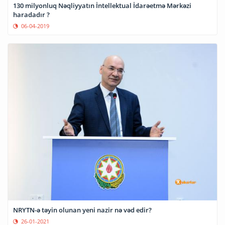
130 milyonluq Nəqliyyatın İntellektual İdarəetmə Mərkəzi
haradadır ?
06-04-2019
NRYTN-ə təyin olunan yeni nazir nə vəd edir?
26-01-2021