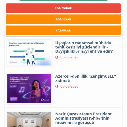
SON XƏBƏR
POPULYAR
YAZARLAR
Uşaqların rəqəmsal mühitdə
təhlükəsizliyi gücləndirilir -
Dəyişikliklər nəyi ehtiva edir?
05-08-2026
Azercell-dən illik “ZengimCELL”
xidməti
05-08-2026
Nazir Qazaxıstanın Prezident
Administrasiyası rəhbərinin
müavini ilə görüşüb