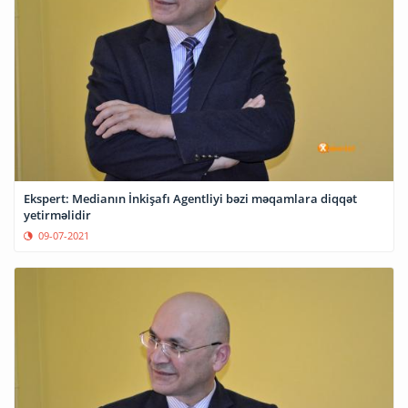
Ekspert: Medianın İnkişafı Agentliyi bəzi məqamlara diqqət
yetirməlidir
09-07-2021