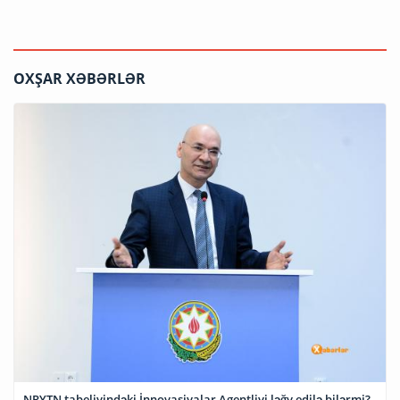
OXŞAR XƏBƏRLƏR
NRYTN tabeliyindəki İnnovasiyalar Agentliyi ləğv edilə bilərmi?