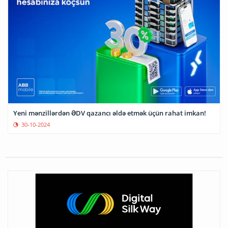
Yeni mənzillərdən ƏDV qazancı əldə etmək üçün rahat imkan!
30-10-2024