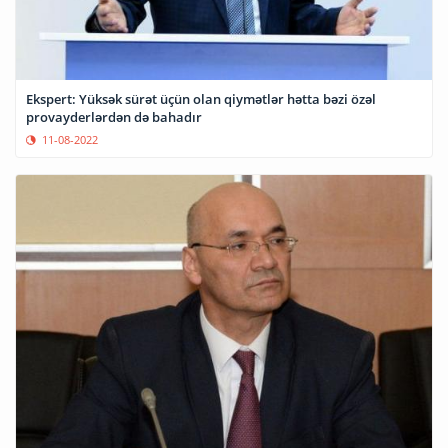
Ekspert: Yüksək sürət üçün olan qiymətlər hətta bəzi özəl
provayderlərdən də bahadır
11-08-2022