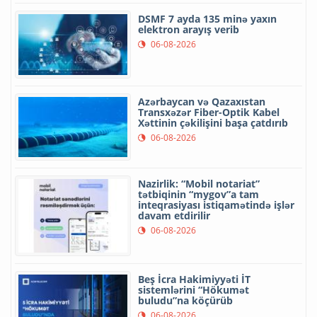
DSMF 7 ayda 135 minə yaxın
elektron arayış verib
06-08-2026
Azərbaycan və Qazaxıstan
Transxəzər Fiber-Optik Kabel
Xəttinin çəkilişini başa çatdırıb
06-08-2026
Nazirlik: “Mobil notariat”
tətbiqinin “mygov”a tam
inteqrasiyası istiqamətində işlər
davam etdirilir
06-08-2026
Beş İcra Hakimiyyəti İT
sistemlərini “Hökumət
buludu”na köçürüb
06-08-2026