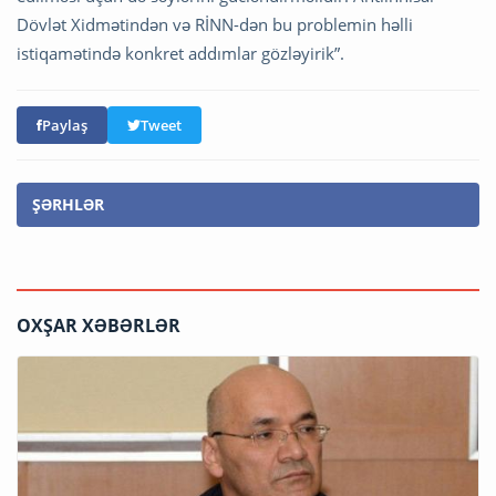
Dövlət Xidmətindən və RİNN-dən bu problemin həlli
istiqamətində konkret addımlar gözləyirik”.
Paylaş
Tweet
ŞƏRHLƏR
OXŞAR XƏBƏRLƏR