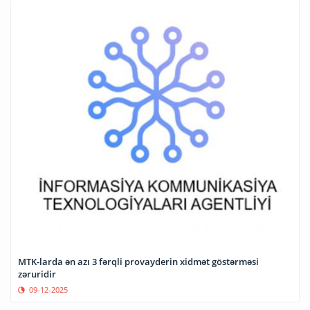
MTK-larda ən azı 3 fərqli provayderin xidmət göstərməsi
zəruridir
09-12-2025