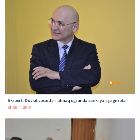
Ekspert: Dövlət vəsaitləri almaq uğrunda sanki yarışa giriblər
06-11-2019