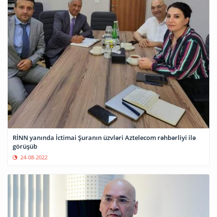
RİNN yanında İctimai Şuranın üzvləri Aztelecom rəhbərliyi ilə
görüşüb
24-08-2022