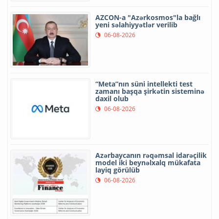
AZCON-a "Azərkosmos"la bağlı
yeni səlahiyyətlər verilib
06-08-2026
“Meta”nın süni intellekti test
zamanı başqa şirkətin sisteminə
daxil olub
06-08-2026
Azərbaycanın rəqəmsal idarəçilik
model iki beynəlxalq mükafata
layiq görülüb
06-08-2026