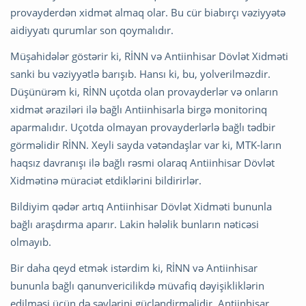
provayderdən xidmət almaq olar. Bu cür biabırçı vəziyyətə
aidiyyatı qurumlar son qoymalıdır.
Müşahidələr göstərir ki, RİNN və Antiinhisar Dövlət Xidməti
sanki bu vəziyyətlə barışıb. Hansı ki, bu, yolverilməzdir.
Düşünürəm ki, RİNN uçotda olan provayderlər və onların
xidmət əraziləri ilə bağlı Antiinhisarla birgə monitorinq
aparmalıdır. Uçotda olmayan provayderlərlə bağlı tədbir
görməlidir RİNN. Xeyli sayda vətəndaşlar var ki, MTK-ların
haqsız davranışı ilə bağlı rəsmi olaraq Antiinhisar Dövlət
Xidmətinə müraciət etdiklərini bildirirlər.
Bildiyim qədər artıq Antiinhisar Dövlət Xidməti bununla
bağlı araşdırma aparır. Lakin hələlik bunların nəticəsi
olmayıb.
Bir daha qeyd etmək istərdim ki, RİNN və Antiinhisar
bununla bağlı qanunvericilikdə müvafiq dəyişikliklərin
edilməsi üçün də səylərini gücləndirməlidir. Antiinhisar