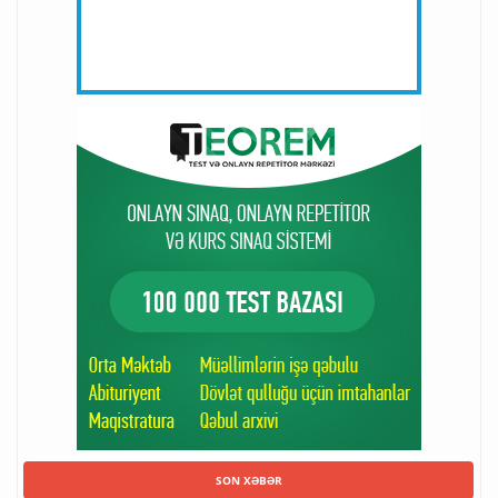
SON XƏBƏR