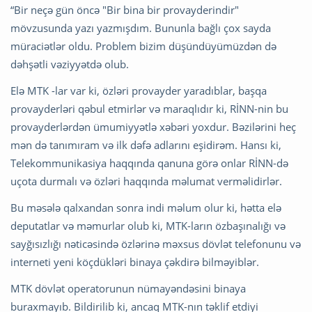
“Bir neçə gün öncə "Bir bina bir provayderindir"
mövzusunda yazı yazmışdım. Bununla bağlı çox sayda
müraciətlər oldu. Problem bizim düşündüyümüzdən də
dəhşətli vəziyyətdə olub.
Elə MTK -lar var ki, özləri provayder yaradıblar, başqa
provayderləri qəbul etmirlər və maraqlıdır ki, RİNN-nin bu
provayderlərdən ümumiyyətlə xəbəri yoxdur. Bəzilərini heç
mən də tanımıram və ilk dəfə adlarını eşidirəm. Hansı ki,
Telekommunikasiya haqqında qanuna görə onlar RİNN-də
uçota durmalı və özləri haqqında məlumat verməlidirlər.
Bu məsələ qalxandan sonra indi məlum olur ki, hətta elə
deputatlar və məmurlar olub ki, MTK-ların özbaşınalığı və
sayğısızlığı nəticəsində özlərinə məxsus dövlət telefonunu və
interneti yeni köçdükləri binaya çəkdirə bilməyiblər.
MTK dövlət operatorunun nümayəndəsini binaya
buraxmayıb. Bildirilib ki, ancaq MTK-nın təklif etdiyi