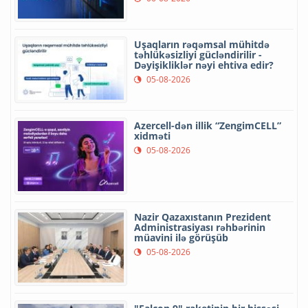
Uşaqların rəqəmsal mühitdə
təhlükəsizliyi gücləndirilir -
Dəyişikliklər nəyi ehtiva edir?
05-08-2026
Azercell-dən illik “ZengimCELL”
xidməti
05-08-2026
Nazir Qazaxıstanın Prezident
Administrasiyası rəhbərinin
müavini ilə görüşüb
05-08-2026