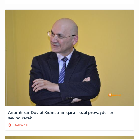
Antiinhisar Dövlət Xidmətinin qərarı özəl provayderləri
sevindirəcək
16-08-2019