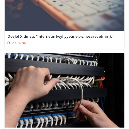
Dövlət Xidməti: “İnternetin keyfiyyətinə biz nəzarət etmirik”
29-07-2022