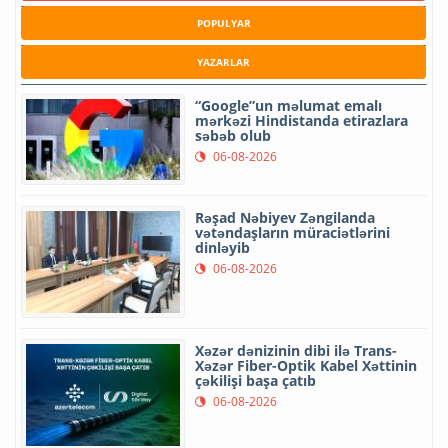
POPULYAR
YAZARLAR
“Google”un məlumat emalı
mərkəzi Hindistanda etirazlara
səbəb olub
06-08-2026
Rəşad Nəbiyev Zəngilanda
vətəndaşların müraciətlərini
dinləyib
06-08-2026
Xəzər dənizinin dibi ilə Trans-
Xəzər Fiber-Optik Kabel Xəttinin
çəkilişi başa çatıb
06-08-2026