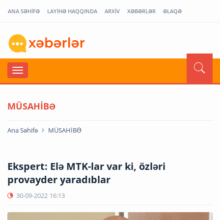
ANA SƏHİFƏ
LAYİHƏ HAQQINDA
ARXİV
XƏBƏRLƏR
ƏLAQƏ
MÜSAHİBƏ
Ana Səhifə
MÜSAHİBƏ
Ekspert: Elə MTK-lar var ki, özləri
provayder yaradıblar
30-09-2022
16:13