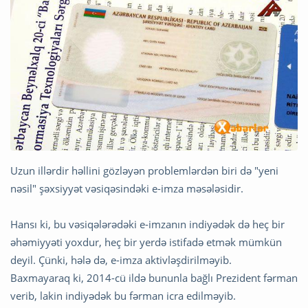
Uzun illərdir həllini gözləyən problemlərdən biri də "yeni
nəsil" şəxsiyyət vəsiqəsindəki e-imza məsələsidir.
Hansı ki, bu vəsiqələrədəki e-imzanın indiyədək də heç bir
əhəmiyyəti yoxdur, heç bir yerdə istifadə etmək mümkün
deyil. Çünki, hələ də, e-imza aktivləşdirilməyib.
Baxmayaraq ki, 2014-cü ildə bununla bağlı Prezident fərman
verib, lakin indiyədək bu fərman icra edilməyib.