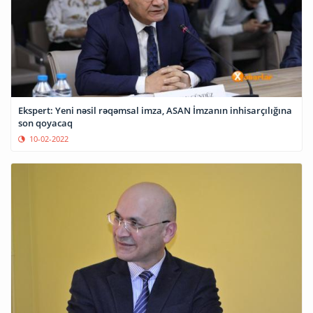
Ekspert: Yeni nəsil rəqəmsal imza, ASAN İmzanın inhisarçılığına
son qoyacaq
10-02-2022