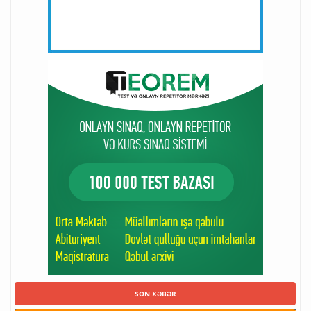
SON XƏBƏR