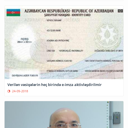
Verilən vəsiqələrin heç birində e-imza aktivləşdirilmir
24-09-2018