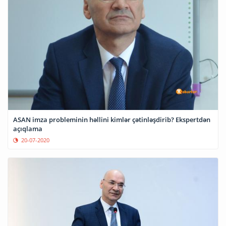
ASAN imza probleminin həllini kimlər çətinləşdirib? Ekspertdən
açıqlama
20-07-2020