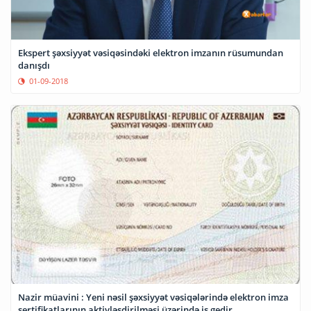
Ekspert şəxsiyyət vəsiqəsindəki elektron imzanın rüsumundan
danışdı
01-09-2018
Nazir müavini : Yeni nəsil şəxsiyyət vəsiqələrində elektron imza
sertifikatlarının aktivləşdirilməsi üzərində iş gedir