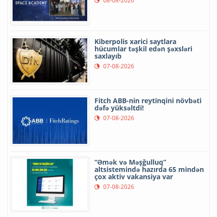
08-08-2026
Kiberpolis xarici saytlara
hücumlar təşkil edən şəxsləri
saxlayıb
07-08-2026
Fitch ABB-nin reytinqini növbəti
dəfə yüksəltdi!
07-08-2026
“Əmək və Məşğulluq”
altsistemində hazırda 65 mindən
çox aktiv vakansiya var
07-08-2026