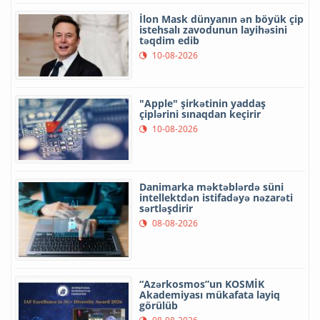
İlon Mask dünyanın ən böyük çip
istehsalı zavodunun layihəsini
təqdim edib
10-08-2026
"Apple" şirkətinin yaddaş
çiplərini sınaqdan keçirir
10-08-2026
Danimarka məktəblərdə süni
intellektdən istifadəyə nəzarəti
sərtləşdirir
08-08-2026
“Azərkosmos”un KOSMİK
Akademiyası mükafata layiq
görülüb