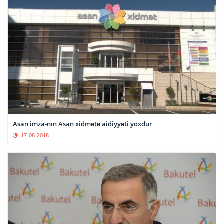
Asan imza-nın Asan xidmətə aidiyyəti yoxdur
17-08-2018