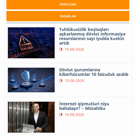
POPULYAR
YAZARLAR
Təhlükəsizlik boşluqları
aşkarlanmış dövlət informasiya
resurslarının sayı iyulda kəskin
artıb
10-08-2026
Dövlət qurumlarına
kiberhücumlar 10 faizədək azalıb
10-08-2026
İnternet qiymətləri niyə
bahalaşır? – Müsahibə
10-08-2026