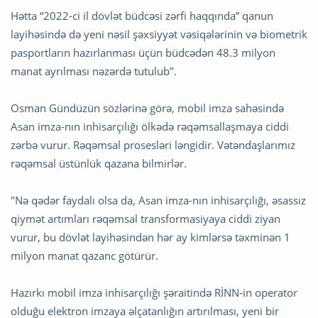
Hətta “2022-ci il dövlət büdcəsi zərfi haqqında” qanun
layihəsində də yeni nəsil şəxsiyyət vəsiqələrinin və biometrik
pasportların hazırlanması üçün büdcədən 48.3 milyon
manat ayrılması nəzərdə tutulub".
Osman Gündüzün sözlərinə görə, mobil imza sahəsində
Asan imza-nın inhisarçılığı ölkədə rəqəmsallaşmaya ciddi
zərbə vurur. Rəqəmsal prosesləri ləngidir. Vətəndaşlarımız
rəqəmsal üstünlük qazana bilmirlər.
"Nə qədər faydalı olsa da, Asan imza-nın inhisarçılığı, əsassız
qiymət artımları rəqəmsal transformasiyaya ciddi ziyan
vurur, bu dövlət layihəsindən hər ay kimlərsə təxminən 1
milyon manat qazanc götürür.
Hazırkı mobil imza inhisarçılığı şəraitində RİNN-in operator
olduğu elektron imzaya əlçatanlığın artırılması, yeni bir