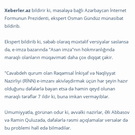
Xeberler.az
bildirir ki, məsələyə bağlı Azərbaycan İnternet
Formunun Prezidenti, ekspert Osman Gündüz münasibət
bildirib.
Ekspert bildirib ki, səbəb olaraq müxtəlif versiyalar səslənsə
də, e-imza bazarında "Asan imza"nın hökmranlığında
maraqlı olanların müqaviməti daha çox diqqət çəkir.
"Cavabdeh qurum olan Rəqəmsal İnkişaf və Nəqliyyat
Nazirliyi (RİNN) e-imzanı akivləşdirmək üçün hər şeyin hazır
olduğunu dəfələrlə bəyan etsə də həmin qeyd olunan
maraqlı tərəflər 7 ildir ki, buna imkan verməyiblər.
Ümumiyyətlə, görünən odur ki, əvvəlki nazirlər, Əli Abbasov
və Ramin Quluzadə, dəfələrlə rəsmi açıqlamalar versələr də
bu problemi həll edə bilmədilər.