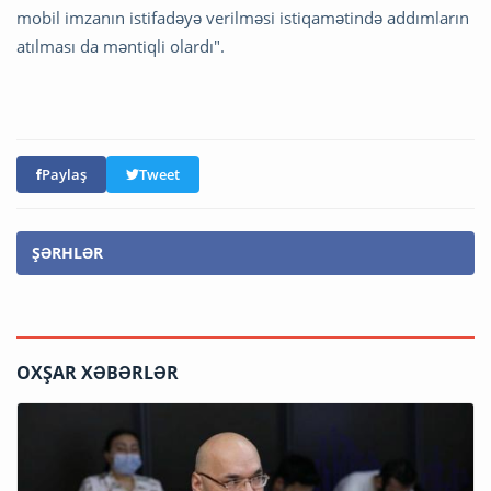
mobil imzanın istifadəyə verilməsi istiqamətində addımların
atılması da məntiqli olardı".
Paylaş
Tweet
ŞƏRHLƏR
OXŞAR XƏBƏRLƏR