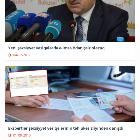
Yeni şəxsiyyət vəsiqələrdə e-imza ödənişsiz olacaq
04-12-2017
Ekspertlər şəxsiyyət vəsiqələrinin təhlükəsizliyindən danışdı
01-09-2018