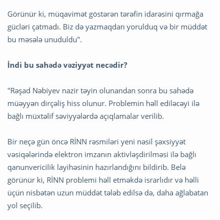
Görünür ki, müqavimət göstərən tərəfin idarəsini qırmağa
gücləri çatmadı. Biz də yazmaqdan yorulduq və bir müddət
bu məsələ unuduldu".
İndi bu sahədə vəziyyət necədir?
"Rəşad Nəbiyev nazir təyin olunandan sonra bu sahədə
müəyyən dirçəliş hiss olunur. Problemin həll ediləcəyi ilə
bağlı müxtəlif səviyyələrdə açıqlamalar verilib.
Bir neçə gün öncə RİNN rəsmiləri yeni nəsil şəxsiyyət
vəsiqələrində elektron imzanın aktivləşdirilməsi ilə bağlı
qanunvericilik layihəsinin hazırlandığını bildirib. Belə
görünür ki, RİNN problemi həll etməkdə israrlıdır və həlli
üçün nisbətən uzun müddət tələb edilsə də, daha ağlabatan
yol seçilib.