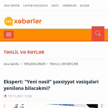
ANA SƏHİFƏ
LAYİHƏ HAQQINDA
ARXİV
XƏBƏRLƏR
ƏLAQƏ
TƏHLİL VƏ RƏYLƏR
Ana Səhifə
TƏNZİMLƏMƏ
TƏHLİL VƏ RƏYLƏR
Ekspert: "Yeni nəsil" şəxsiyyət vəsiqələri
yenilənə biləcəkmi?
13-11-2021
12:36