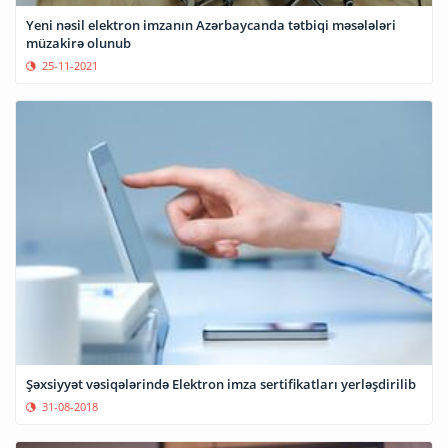
Yeni nəsil elektron imzanın Azərbaycanda tətbiqi məsələləri
müzakirə olunub
25-11-2021
Şəxsiyyət vəsiqələrində Elektron imza sertifikatları yerləşdirilib
31-08-2018