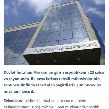
Dövlət İmtahan Mərkəzi bu gün respublikanın 23 şəhər
və rayonunda ilk peşə-ixtisas təhsili müəssisələrinin
sonuncu sinfində təhsil alan şagirdləri üçün buraxılış
imtahanı keçirib.
Xeberler.az
bildirir ki, imtahan dinləmə mətninin
səsləndirilməsi ilə başlayıb və 3 saat müddətində aparılıb.