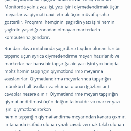
Monitorda yalnız yazı işi, yazı işini qiymətləndirmək üçün
meyarlar və qiyməti daxil etmək üçün müvafiq sahə
göstərilir. Proqram, həmçinin şagirdin yazı işini həmin
şagirdin yaşadığı zonadan olmayan markerlərin
kompüterinə göndərir.
Bundan əlavə imtahanda şagirdlərə təqdim olunan hər bir
tapşırıq üçün ayrıca qiymətləndirmə meyarı hazırlanıb və
markerlər hər hansı bir tapşırığa aid yazı işini yoxladıqda
məhz həmin tapşırığın qiymətləndirmə meyarına
əsaslanırlar. Qiymətləndirmə meyarlarında tapşırığın
mümkün həll üsulları və ehtimal olunan (gözlənilən)
cavablar nəzərə alınır. Qiymətləndirmə meyarı tapşırığın
qiymətləndirilməsi üçün dolğun təlimatdır və marker yazı
işini qiymətləndirərkən
həmin tapşırığın qiymətləndirmə meyarından kənara çıxmır.
İmtahanda istifadə olunan yazılı cavab vermək tələb olunan