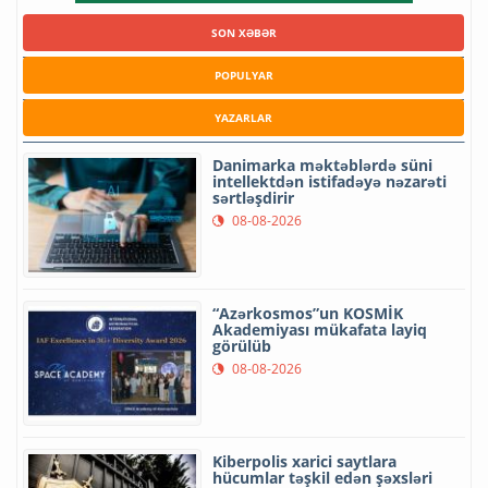
SON XƏBƏR
POPULYAR
YAZARLAR
Danimarka məktəblərdə süni
intellektdən istifadəyə nəzarəti
sərtləşdirir
08-08-2026
“Azərkosmos”un KOSMİK
Akademiyası mükafata layiq
görülüb
08-08-2026
Kiberpolis xarici saytlara
hücumlar təşkil edən şəxsləri