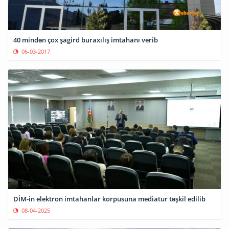
40 mindən çox şagird buraxılış imtahanı verib
06-03-2017
DİM-in elektron imtahanlar korpusuna mediatur təşkil edilib
08-04-2025