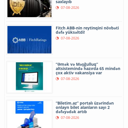
saxlayıb
07-08-2026
Fitch ABB-nin reytinqini növbəti
dəfə yüksəltdi!
07-08-2026
“Əmək və Məşğulluq”
altsistemində hazırda 65 mindən
çox aktiv vakansiya var
07-08-2026
“Biletim.az” portalı üzərindən
onlayn bilet alanların sayı 2
dəfəyədək artıb
07-08-2026