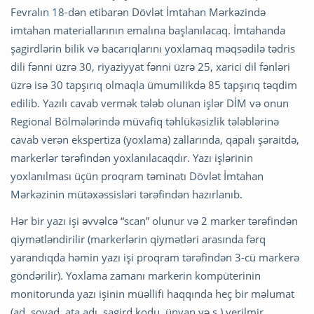
Fevralın 18-dən etibarən Dövlət İmtahan Mərkəzində
imtahan materiallarının emalına başlanılacaq. İmtahanda
şagirdlərin bilik və bacarıqlarını yoxlamaq məqsədilə tədris
dili fənni üzrə 30, riyaziyyat fənni üzrə 25, xarici dil fənləri
üzrə isə 30 tapşırıq olmaqla ümumilikdə 85 tapşırıq təqdim
edilib. Yazılı cavab vermək tələb olunan işlər DİM və onun
Regional Bölmələrində müvafiq təhlükəsizlik tələblərinə
cavab verən ekspertiza (yoxlama) zallarında, qapalı şəraitdə,
markerlər tərəfindən yoxlanılacaqdır. Yazı işlərinin
yoxlanılması üçün proqram təminatı Dövlət İmtahan
Mərkəzinin mütəxəssisləri tərəfindən hazırlanıb.
Hər bir yazı işi əvvəlcə “scan” olunur və 2 marker tərəfindən
qiymətləndirilir (markerlərin qiymətləri arasında fərq
yarandıqda həmin yazı işi proqram tərəfindən 3-cü markerə
göndərilir). Yoxlama zamanı markerin kompüterinin
monitorunda yazı işinin müəllifi haqqında heç bir məlumat
(ad, soyad, ata adı, şagird kodu, ünvan və s.) verilmir.