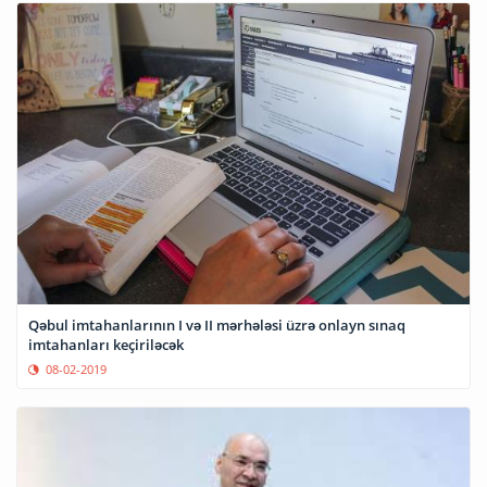
Qəbul imtahanlarının I və II mərhələsi üzrə onlayn sınaq
imtahanları keçiriləcək
08-02-2019