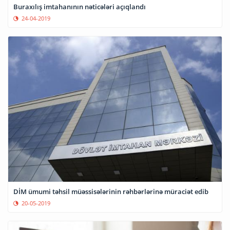
Buraxılış imtahanının nəticələri açıqlandı
24-04-2019
DİM ümumi təhsil müəssisələrinin rəhbərlərinə müraciət edib
20-05-2019