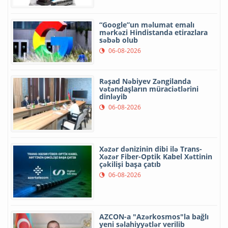
“Google”un məlumat emalı
mərkəzi Hindistanda etirazlara
səbəb olub
06-08-2026
Rəşad Nəbiyev Zəngilanda
vətəndaşların müraciətlərini
dinləyib
06-08-2026
Xəzər dənizinin dibi ilə Trans-
Xəzər Fiber-Optik Kabel Xəttinin
çəkilişi başa çatıb
06-08-2026
AZCON-a "Azərkosmos"la bağlı
yeni səlahiyyətlər verilib