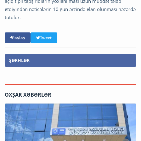
açıq tipli tapşırıqların yoxlanılması uzun müddət tələb
etdiyindən nəticələrin 10 gün ərzində elan olunması nəzərdə
tutulur.
Paylaş
Tweet
ŞƏRHLƏR
OXŞAR XƏBƏRLƏR