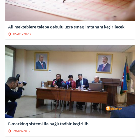
Ali məktəblərə tələbə qəbulu üzrə sınaq imtahanı keçiriləcək
05-01-2023
E-markinq sistemi ilə bağlı tədbir keçirilib
28-09-2017