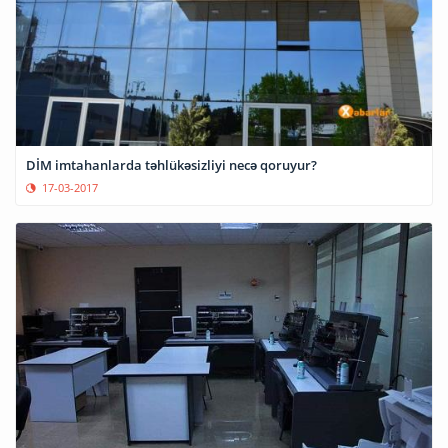
DİM imtahanlarda təhlükəsizliyi necə qoruyur?
17-03-2017