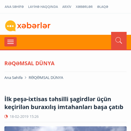
ANA SƏHİFƏ
LAYİHƏ HAQQINDA
ARXİV
XƏBƏRLƏR
ƏLAQƏ
RƏQƏMSAL DÜNYA
Ana Səhifə
RƏQƏMSAL DÜNYA
İlk peşə-ixtisas təhsilli şagirdlər üçün
keçirilən buraxılış imtahanları başa çatıb
18-02-2019
15:26