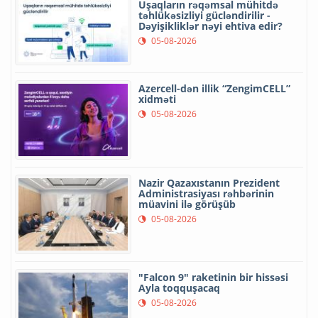
Uşaqların rəqəmsal mühitdə
təhlükəsizliyi gücləndirilir -
Dəyişikliklər nəyi ehtiva edir?
05-08-2026
Azercell-dən illik “ZengimCELL”
xidməti
05-08-2026
Nazir Qazaxıstanın Prezident
Administrasiyası rəhbərinin
müavini ilə görüşüb
05-08-2026
"Falcon 9" raketinin bir hissəsi
Ayla toqquşacaq
05-08-2026