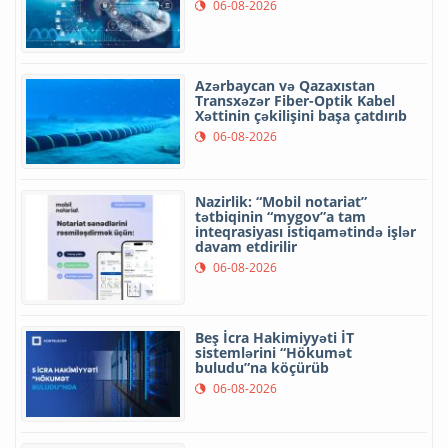
06-08-2026
Azərbaycan və Qazaxıstan
Transxəzər Fiber-Optik Kabel
Xəttinin çəkilişini başa çatdırıb
06-08-2026
Nazirlik: “Mobil notariat”
tətbiqinin “mygov”a tam
inteqrasiyası istiqamətində işlər
davam etdirilir
06-08-2026
Beş İcra Hakimiyyəti İT
sistemlərini “Hökumət
buludu”na köçürüb
06-08-2026