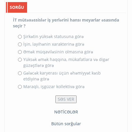
SORĞU
İT mütəxəssislər iş yerlərini hansı meyarlar əsasında
seçir ?
Şirkətin yüksək statusuna görə
İşin, layihənin xarakterinə görə
Əmək müqaviləsinin olmasına görə
Yüksək əmək haqqına, mükafatlara və digər
güzəştlərə görə
Gələcək karyerası üçün əhəmiyyət kəsb
etdiyinə görə
Maraqlı, işgüzar kollektivə görə
NƏTİCƏLƏR
Bütün sorğular