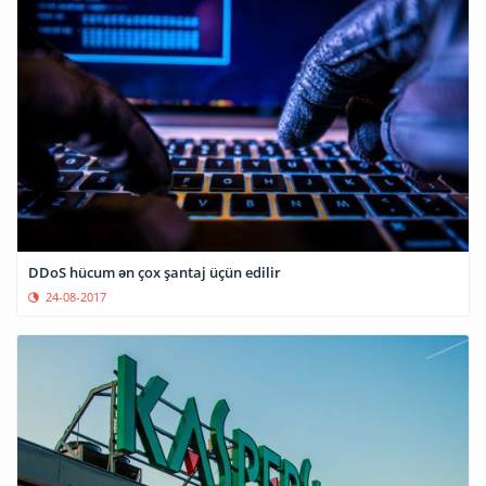
DDoS hücum ən çox şantaj üçün edilir
24-08-2017