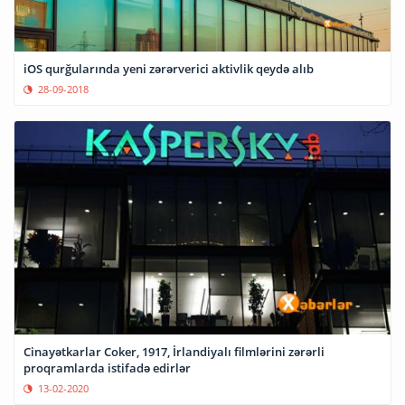
iOS qurğularında yeni zərərverici aktivlik qeydə alıb
28-09-2018
Cinayətkarlar Coker, 1917, İrlandiyalı filmlərini zərərli
proqramlarda istifadə edirlər
13-02-2020