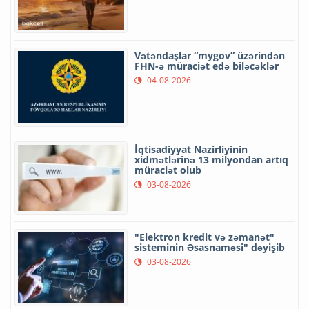
Vətəndaşlar “mygov” üzərindən
FHN-ə müraciət edə biləcəklər
04-08-2026
İqtisadiyyat Nazirliyinin
xidmətlərinə 13 milyondan artıq
müraciət olub
03-08-2026
"Elektron kredit və zəmanət"
sisteminin Əsasnaməsi" dəyişib
03-08-2026