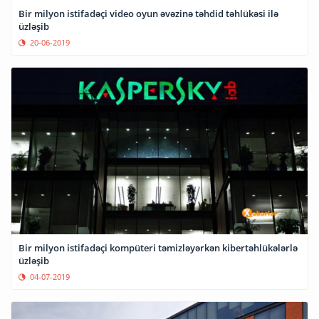
Bir milyon istifadəçi video oyun əvəzinə təhdid təhlükəsi ilə
üzləşib
20-06-2019
Bir milyon istifadəçi kompüteri təmizləyərkən kibertəhlükələrlə
üzləşib
04-07-2019