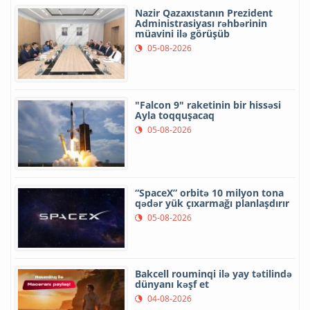
Nazir Qazaxıstanın Prezident
Administrasiyası rəhbərinin
müavini ilə görüşüb
05-08-2026
"Falcon 9" raketinin bir hissəsi
Ayla toqquşacaq
05-08-2026
“SpaceX” orbitə 10 milyon tona
qədər yük çıxarmağı planlaşdırır
05-08-2026
Bakcell rouminqi ilə yay tətilində
dünyanı kəşf et
04-08-2026