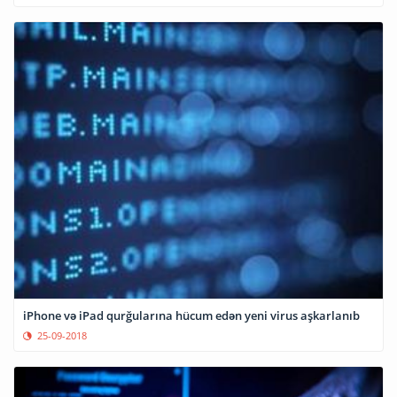
iPhone və iPad qurğularına hücum edən yeni virus aşkarlanıb
25-09-2018