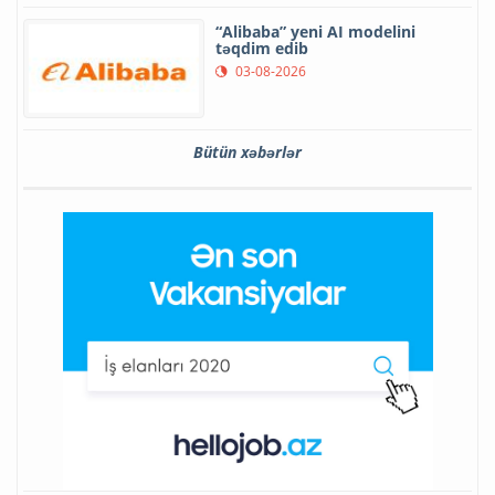
“Alibaba” yeni AI modelini
təqdim edib
03-08-2026
Bütün xəbərlər