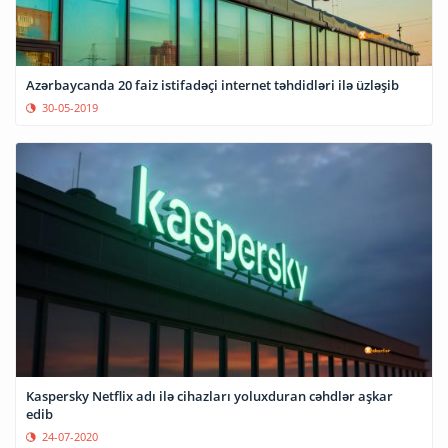
Azərbaycanda 20 faiz istifadəçi internet təhdidləri ilə üzləşib
30-05-2019
Kaspersky Netflix adı ilə cihazları yoluxduran cəhdlər aşkar
edib
24-07-2020