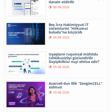
davam etdirilir
06-08-2026
Beş İcra Hakimiyyəti İT
sistemlərini “Hökumət
buludu”na köçürüb
06-08-2026
Uşaqların rəqəmsal mühitdə
təhlükəsizliyi gücləndirilir -
Dəyişikliklər nəyi ehtiva edir?
05-08-2026
Azercell-dən illik “ZengimCELL”
xidməti
05-08-2026