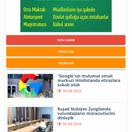
SON XƏBƏR
POPULYAR
YAZARLAR
“Google”un məlumat emalı
mərkəzi Hindistanda etirazlara
səbəb olub
06-08-2026
Rəşad Nəbiyev Zəngilanda
vətəndaşların müraciətlərini
dinləyib
06-08-2026