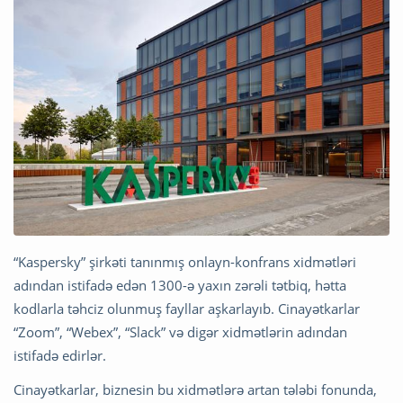
“Kaspersky” şirkəti tanınmış onlayn-konfrans xidmətləri
adından istifadə edən 1300-ə yaxın zərəli tətbiq, hətta
kodlarla təhciz olunmuş fayllar aşkarlayıb. Cinayətkarlar
“Zoom”, “Webex”, “Slack” və digər xidmətlərin adından
istifadə edirlər.
Cinayətkarlar, biznesin bu xidmətlərə artan tələbi fonunda,