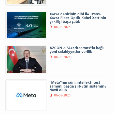
Xəzər dənizinin dibi ilə Trans-
Xəzər Fiber-Optik Kabel Xəttinin
çəkilişi başa çatıb
06-08-2026
AZCON-a "Azərkosmos"la bağlı
yeni səlahiyyətlər verilib
06-08-2026
“Meta”nın süni intellekti test
zamanı başqa şirkətin sisteminə
daxil olub
06-08-2026