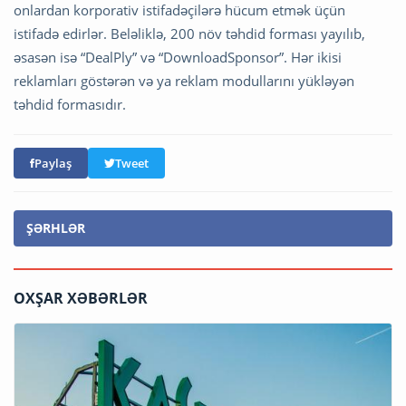
onlardan korporativ istifadəçilərə hücum etmək üçün
istifadə edirlər. Beləliklə, 200 növ təhdid forması yayılıb,
əsasən isə “DealPly” və “DownloadSponsor”. Hər ikisi
reklamları göstərən və ya reklam modullarını yükləyən
təhdid formasıdır.
Paylaş
Tweet
ŞƏRHLƏR
OXŞAR XƏBƏRLƏR