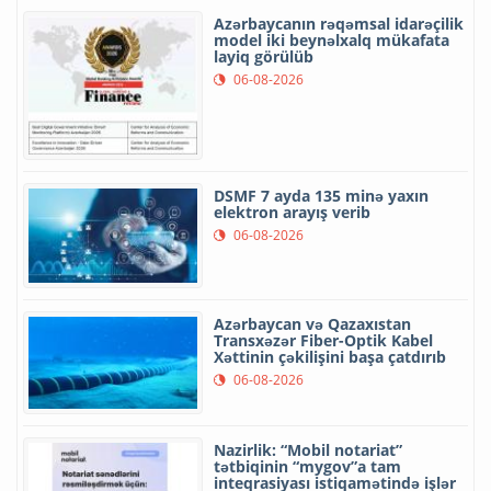
Azərbaycanın rəqəmsal idarəçilik
model iki beynəlxalq mükafata
layiq görülüb
06-08-2026
DSMF 7 ayda 135 minə yaxın
elektron arayış verib
06-08-2026
Azərbaycan və Qazaxıstan
Transxəzər Fiber-Optik Kabel
Xəttinin çəkilişini başa çatdırıb
06-08-2026
Nazirlik: “Mobil notariat”
tətbiqinin “mygov”a tam
inteqrasiyası istiqamətində işlər