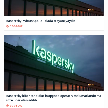
Kaspersky: WhatsApp-la Triada troyanı yayılır
25-08-2021
Kaspersky kiber təhdidlər haqqında operativ məlumatlandırma
üzrə lider elan edilib
30-04-2021