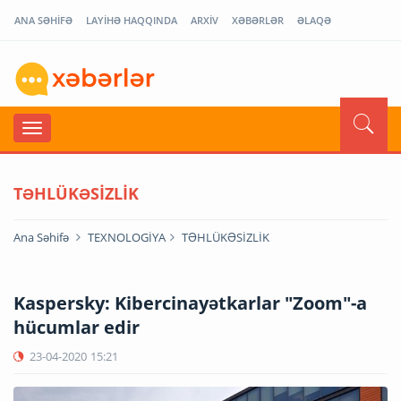
ANA SƏHİFƏ
LAYİHƏ HAQQINDA
ARXİV
XƏBƏRLƏR
ƏLAQƏ
TƏHLÜKƏSİZLİK
Ana Səhifə
TEXNOLOGİYA
TƏHLÜKƏSİZLİK
Kaspersky: Kibercinayətkarlar "Zoom"-a
hücumlar edir
23-04-2020
15:21