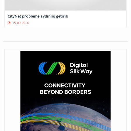
CityNet problemə aydınlıq gətirib
15-09-2016