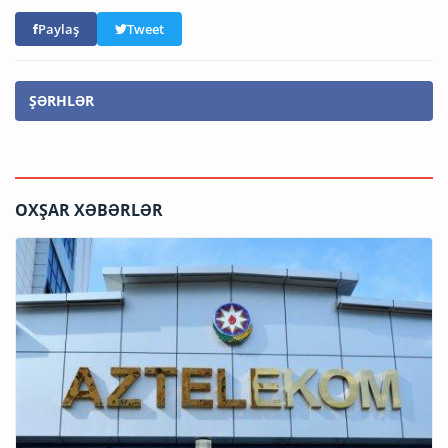
Paylaş
Tweet
ŞƏRHLƏR
OXŞAR XƏBƏRLƏR