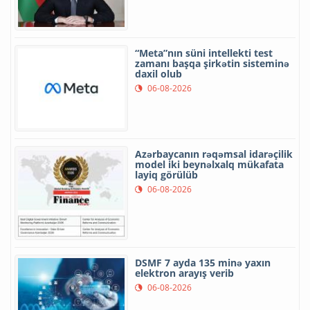
“Meta”nın süni intellekti test
zamanı başqa şirkətin sisteminə
daxil olub
06-08-2026
Azərbaycanın rəqəmsal idarəçilik
model iki beynəlxalq mükafata
layiq görülüb
06-08-2026
DSMF 7 ayda 135 minə yaxın
elektron arayış verib
06-08-2026