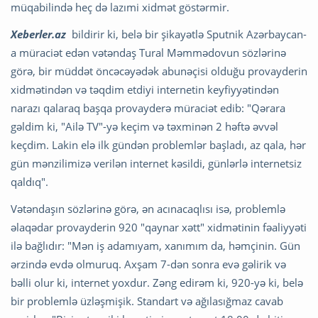
müqabilində heç də lazımi xidmət göstərmir.
Xeberler.az
bildirir ki, belə bir şikayətlə Sputnik Azərbaycan-
a müraciət edən vətəndaş Tural Məmmədovun sözlərinə
görə, bir müddət öncəcəyədək abunəçisi olduğu provayderin
xidmətindən və təqdim etdiyi internetin keyfiyyətindən
narazı qalaraq başqa provayderə müraciət edib: "Qərara
gəldim ki, "Ailə TV"-yə keçim və təxminən 2 həftə əvvəl
keçdim. Lakin elə ilk gündən problemlər başladı, az qala, hər
gün mənzilimizə verilən internet kəsildi, günlərlə internetsiz
qaldıq".
Vətəndaşın sözlərinə görə, ən acınacaqlısı isə, problemlə
əlaqədar provayderin 920 "qaynar xətt" xidmətinin fəaliyyəti
ilə bağlıdır: "Mən iş adamıyam, xanımım da, həmçinin. Gün
ərzində evdə olmuruq. Axşam 7-dən sonra evə gəlirik və
bəlli olur ki, internet yoxdur. Zəng edirəm ki, 920-yə ki, belə
bir problemlə üzləşmişik. Standart və ağılasığmaz cavab