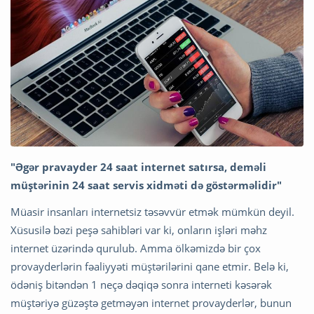
"Əgər pravayder 24 saat internet satırsa, deməli
müştərinin 24 saat servis xidməti də göstərməlidir"
Müasir insanları internetsiz təsəvvür etmək mümkün deyil.
Xüsusilə bəzi peşə sahibləri var ki, onların işləri məhz
internet üzərində qurulub. Amma ölkəmizdə bir çox
provayderlərin fəaliyyəti müştərilərini qane etmir. Belə ki,
ödəniş bitəndən 1 neçə dəqiqə sonra interneti kəsərək
müştəriyə güzəştə getməyən internet provayderlər, bunun