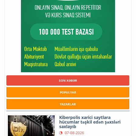
SON XƏBƏR
POPULYAR
YAZARLAR
Kiberpolis xarici saytlara
hücumlar təşkil edən şəxsləri
saxlayıb
07-08-2026