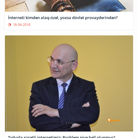
İnterneti kimdən alaq-özəl, yoxsa dövlət provayderindən?
18-04-2018
Tısbağa sürətli internetimiz: Problem niyə həll olunmur?