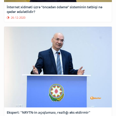
İnternet xidməti üzrə “öncədən ödəmə” sisteminin tətbiqi nə
qədər ədalətlidir?
26-12-2020
Ekspert: "NRYTN-in açıqlaması, reallığı əks etdirmir"