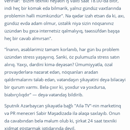
verirlər: "Bizim texniki heyətin iş vaxtı saat 18.00-da bitir,
indi heç bir kömək edə bilmərik, yalnız gündüz vaxtlarında
problemin həlli mümkündür". Nə qədər izah etsən də ki, axı,
gündüz evdə adam olmur, üstəlik niyə sizin nöqsanınız
üzündən bu gecə internetsiz qalmalıyıq, təəssüfdən başqa
heç bir cavab almırsan".
"İnanın, əsəblərimiz tamam korlanıb, hər gün bu problem
üzündən stress yaşayırıq. Sanki, öz pulumuzla stress satın
alırıq. Yaxşı, dərdini kimə deyəsən? Ümumiyyətlə, özəl
provayderlərə nəzarət edən, nöqsanları aradan
qaldırmalarını tələb edən, vətəndaşın şikayətini deyə biləcəyi
bir qurum varmı. Belə çıxır ki, yoxdur və yoxdursa,
biabırçılıqdır" — deyə vətəndaş bildirib.
Sputnik Azərbaycan şikayətlə bağlı "Ailə TV"-nin marketinq
və PR meneceri Sabir Məşədizadə ilə əlaqə saxlayıb. Onun
da cavabından belə məlum olub ki, şirkət 24 saat texniki
xidmət göstərmək iqtidarında deyil.