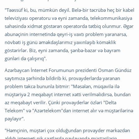
"Təəssüf ki, bu, mümkün deyil. Belə-bir təcrübə heç bir kabel
televiziyası operatoru və eyni zamanda, telekommunikasiya
sahəsində xidmət göstərən operatorda tətbiq olunmur. Əgər
abunəçinin internetində qeyri-iş vaxtı problem yaranarsa,
növbəti iş günü əməkdaşlarımız yaxınlaşıb köməklik
göstərirlər. Biz, eyni zamanda, şənbə-bazar və bayram
günləri də çalışırıq".
Azərbaycan İnternet Forumunun prezidenti Osman Gündüz
saytımıza şərhində bildirib ki, provayderlərdə yaranan
problem təkcə bununla bitmir: "Məsələn, müqavilə ilə
müştəriyə 2 meqabayt internet xətti verilməlidirsə, bundan
az meqabayt verilir. Çünki provayderlər özləri "Delta
Telekom" və "Azərtelekom"dan internet alır və müştərilərinə
paylayır".
"Həmçinin, müştəri çox olduğundan provayder mərkəzdən
aldığı interneti pik saatlarda paylayanda müştərilərin