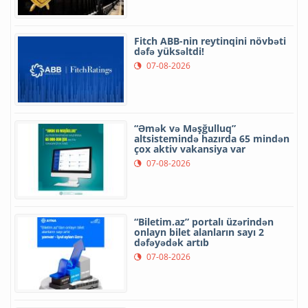
Fitch ABB-nin reytinqini növbəti
dəfə yüksəltdi!
07-08-2026
“Əmək və Məşğulluq”
altsistemində hazırda 65 mindən
çox aktiv vakansiya var
07-08-2026
“Biletim.az” portalı üzərindən
onlayn bilet alanların sayı 2
dəfəyədək artıb
07-08-2026