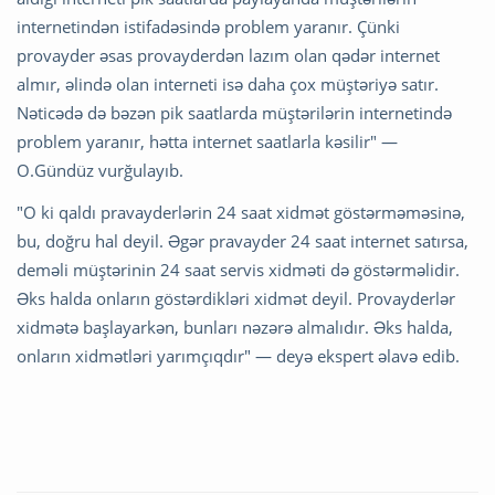
internetindən istifadəsində problem yaranır. Çünki
provayder əsas provayderdən lazım olan qədər internet
almır, əlində olan interneti isə daha çox müştəriyə satır.
Nəticədə də bəzən pik saatlarda müştərilərin internetində
problem yaranır, hətta internet saatlarla kəsilir" —
O.Gündüz vurğulayıb.
"O ki qaldı pravayderlərin 24 saat xidmət göstərməməsinə,
bu, doğru hal deyil. Əgər pravayder 24 saat internet satırsa,
deməli müştərinin 24 saat servis xidməti də göstərməlidir.
Əks halda onların göstərdikləri xidmət deyil. Provayderlər
xidmətə başlayarkən, bunları nəzərə almalıdır. Əks halda,
onların xidmətləri yarımçıqdır" — deyə ekspert əlavə edib.