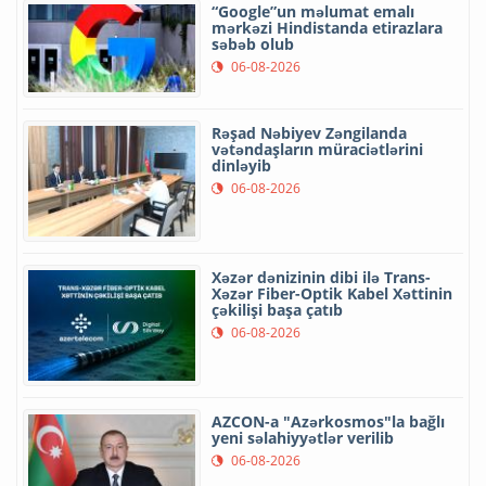
“Google”un məlumat emalı
mərkəzi Hindistanda etirazlara
səbəb olub
06-08-2026
Rəşad Nəbiyev Zəngilanda
vətəndaşların müraciətlərini
dinləyib
06-08-2026
Xəzər dənizinin dibi ilə Trans-
Xəzər Fiber-Optik Kabel Xəttinin
çəkilişi başa çatıb
06-08-2026
AZCON-a "Azərkosmos"la bağlı
yeni səlahiyyətlər verilib
06-08-2026