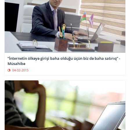
“İnternetin ölkəyə girişi baha olduğu üçün biz də baha satırıq” -
Müsahibə
04-02-2015