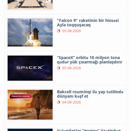
“Kitabxanada elektron kataloqların yaradılması işi başa
çatmaq üzrədir”
14-10-2015