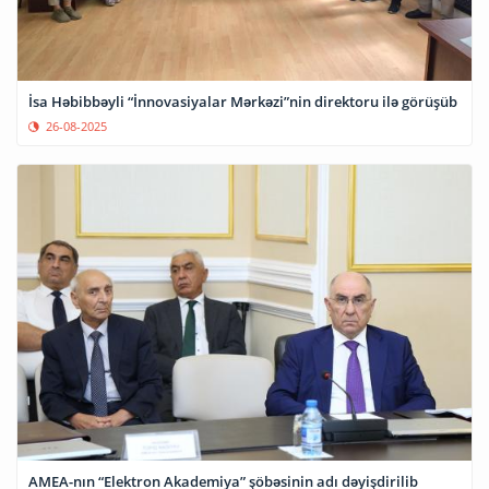
İsa Həbibbəyli “İnnovasiyalar Mərkəzi”nin direktoru ilə görüşüb
26-08-2025
AMEA-nın “Elektron Akademiya” şöbəsinin adı dəyişdirilib