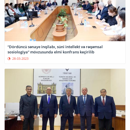
“Dördüncü sənaye inqilabı, süni intellekt və rəqəmsal
sosiologiya” mövzusunda elmi konfrans keçirilib
28-03-2023