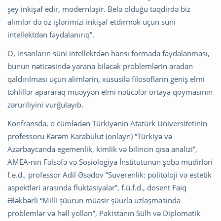
şey inkişaf edir, modernləşir. Belə olduğu təqdirdə biz
alimlər də öz işlərimizi inkişaf etdirmək üçün süni
intellektdən faydalanırıq”.
O, insanların süni intellektdən hansı formada faydalanması,
bunun nəticəsində yarana biləcək problemlərin aradan
qaldırılması üçün alimlərin, xüsusilə filosofların geniş elmi
təhlillər apararaq müəyyən elmi nəticələr ortaya qoymasının
zəruriliyini vurğulayıb.
Konfransda, o cümlədən Türkiyənin Atatürk Universitetinin
professoru Kərəm Karabulut (onlayn) “Türkiyə və
Azərbaycanda egemenlik, kimlik və bilincin qısa analizi”,
AMEA-nın Fəlsəfə və Sosiologiya İnstitutunun şöbə müdirləri
f.e.d., professor Adil Əsədov “Suverenlik: politoloji və estetik
aspektləri arasında fluktasiyalar”, f.ü.f.d., dosent Faiq
Ələkbərli “Milli şüurun müasir şüurla uzlaşmasında
problemlər və həll yolları”, Pakistanın Sülh və Diplomatik