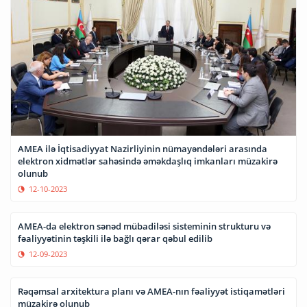
AMEA ilə İqtisadiyyat Nazirliyinin nümayəndələri arasında
elektron xidmətlər sahəsində əməkdaşlıq imkanları müzakirə
olunub
12-10-2023