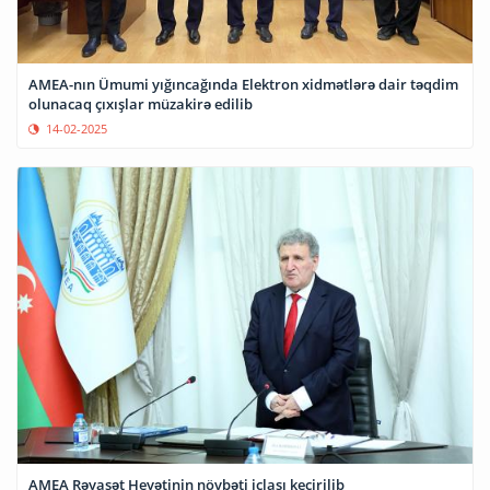
AMEA-nın Ümumi yığıncağında Elektron xidmətlərə dair təqdim
olunacaq çıxışlar müzakirə edilib
14-02-2025
AMEA Rəyasət Heyətinin növbəti iclası keçirilib