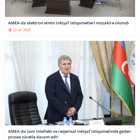
AMEA-da elektron elmin inkişaf istiqamətləri müzakirə olunub
22-07-2025
AMEA-da süni intellekt və rəqəmsal inkişaf istiqamətində gedən
proses sürətlə davam edir