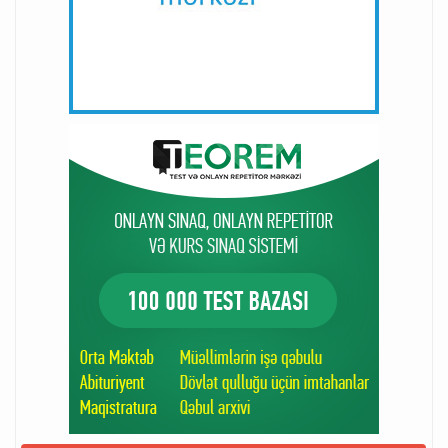
"AMEA"da süni intellekt məsələlərinə böyük diqqət ayrılır
12-04-2025