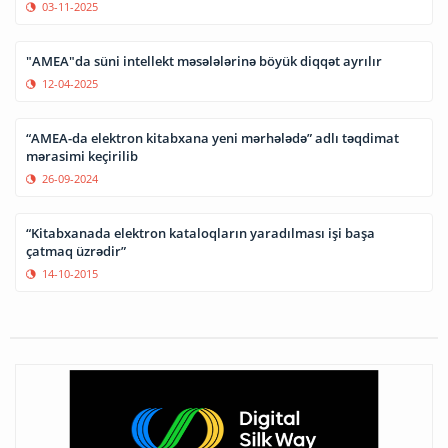
Rəqəmsal arxitektura planı və AMEA-nın fəaliyyət istiqamətləri
müzakirə olunub
18-02-2026
Elektron akademiya şöbəsi yaradılıb