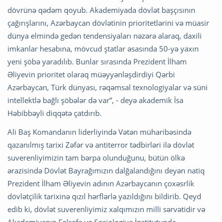
dövrünə qədəm qoyub. Akademiyada dövlət başçısının
çağırışlarını, Azərbaycan dövlətinin prioritetlərini və müasir
dünya elmində gedən tendensiyaları nəzərə alaraq, daxili
imkanlar hesabına, mövcud ştatlar əsasında 50-yə yaxın
yeni şöbə yaradılıb. Bunlar sırasında Prezident İlham
Əliyevin prioritet olaraq müəyyənləşdirdiyi Qərbi
Azərbaycan, Türk dünyası, rəqəmsal texnologiyalar və süni
intellektlə bağlı şöbələr də var”, - deyə akademik İsa
Həbibbəyli diqqətə çatdırıb.
Ali Baş Komandanın liderliyində Vətən müharibəsində
qazanılmış tarixi Zəfər və antiterror tədbirləri ilə dövlət
suverenliyimizin tam bərpa olunduğunu, bütün ölkə
ərazisində Dövlət Bayrağımızın dalğalandığını deyən natiq
Prezident İlham Əliyevin adının Azərbaycanın çoxəsrlik
dövlətçilik tarixinə qızıl hərflərlə yazıldığını bildirib. Qeyd
edib ki, dövlət suverenliyimiz xalqımızın milli sərvətidir və