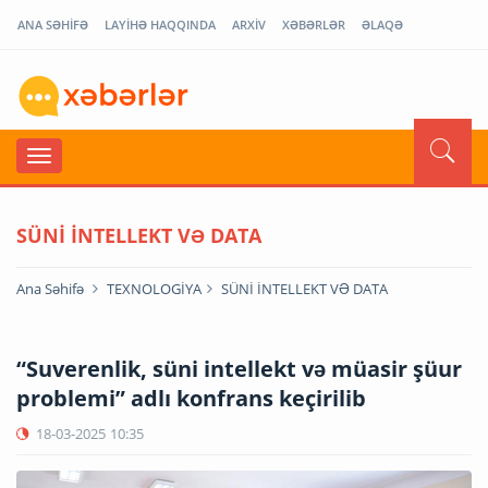
ANA SƏHİFƏ
LAYİHƏ HAQQINDA
ARXİV
XƏBƏRLƏR
ƏLAQƏ
SÜNİ İNTELLEKT VƏ DATA
Ana Səhifə
TEXNOLOGİYA
SÜNİ İNTELLEKT VƏ DATA
“Suverenlik, süni intellekt və müasir şüur
problemi” adlı konfrans keçirilib
18-03-2025
10:35