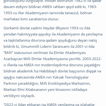
görüldüyünü vurğulayıb. İntibah dövrünün 1982-ci ilə qədər
davam etdiyini bildirən AMEA rəhbəri qeyd edib ki, 1983-
1993-cü illər Akademiyanın tarixində tənəzzül, böhran
mərhələsi kimi xarakterizə olunur.
Görkəmli dövlət xadimi Heydər Əliyevin 1993-cü ildə
yenidən hakimiyyətə qayıdışı ilə Akademiyanın da yeniləşmə
və təşkilatlanma dövrünə qədəm qoyduğunu deyən natiq
bildirib ki, Ümummilli Liderin Sərəncamı ilə 2001-ci ildə
“Milli” statusunun verilməsi ilə Elmlər Akademiyası
Azərbaycan Milli Elmlər Akademiyasına çevrilib. 2003-2022-
ci illərdə isə AMEA-nın modernləşdirmə dövrünü yaşadığını
bildirən akademik İsa Həbibbəyli dövlət başçısının diqqət və
qayğısı nəticəsində AMEA-nın Yüksək Texnologiyalar
Parkının yaradıldığını, Milli Ensiklopediya Mərkəzinin,
Mərkəzi Elmi Kitabxananın yeni binasının istifadəyə
verildiyini söyləyib.
“2022-ci ildən etibarən isə AMEA yeniləşmə və islahatlar