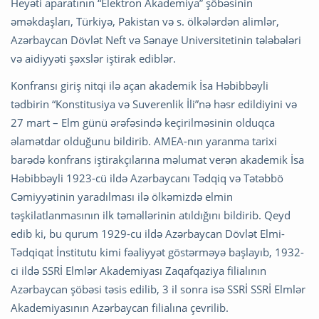
Heyəti aparatının “Elektron Akademiya” şöbəsinin
əməkdaşları, Türkiyə, Pakistan və s. ölkələrdən alimlər,
Azərbaycan Dövlət Neft və Sənaye Universitetinin tələbələri
və aidiyyəti şəxslər iştirak ediblər.
Konfransı giriş nitqi ilə açan akademik İsa Həbibbəyli
tədbirin “Konstitusiya və Suverenlik İli”nə həsr edildiyini və
27 mart – Elm günü ərəfəsində keçirilməsinin olduqca
əlamətdar olduğunu bildirib. AMEA-nın yaranma tarixi
barədə konfrans iştirakçılarına məlumat verən akademik İsa
Həbibbəyli 1923-cü ildə Azərbaycanı Tədqiq və Tətəbbö
Cəmiyyətinin yaradılması ilə ölkəmizdə elmin
təşkilatlanmasının ilk təməllərinin atıldığını bildirib. Qeyd
edib ki, bu qurum 1929-cu ildə Azərbaycan Dövlət Elmi-
Tədqiqat İnstitutu kimi fəaliyyət göstərməyə başlayıb, 1932-
ci ildə SSRİ Elmlər Akademiyası Zaqafqaziya filialının
Azərbaycan şöbəsi təsis edilib, 3 il sonra isə SSRİ SSRİ Elmlər
Akademiyasının Azərbaycan filialına çevrilib.