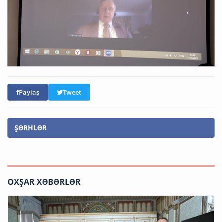
Paylaş
Tweet
ŞƏRHLƏR
OXŞAR XƏBƏRLƏR