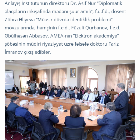
Anlayış İnstitutunun direktoru Dr. Asif Nur “Diplomatik
əlaqələrin inkişafında mədəni şüur amili”, f.ü.f.d., dosent
Zöhrə Əliyeva “Müasir dövrdə identiklik problemi”
mövzularında, həmçinin f.e.d., Füzuli Qurbanov, f.e.d.
Əbülhəsən Abbasov, AMEA-nın “Elektron akademiya”
şöbəsinin müdiri riyaziyyat üzrə fəlsəfə doktoru Fariz
İmranov çıxış ediblər.