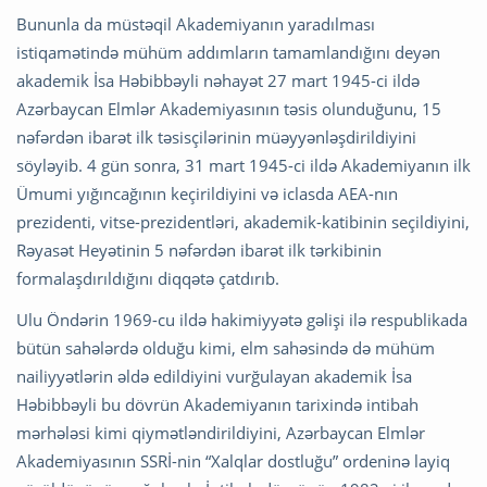
Bununla da müstəqil Akademiyanın yaradılması
istiqamətində mühüm addımların tamamlandığını deyən
akademik İsa Həbibbəyli nəhayət 27 mart 1945-ci ildə
Azərbaycan Elmlər Akademiyasının təsis olunduğunu, 15
nəfərdən ibarət ilk təsisçilərinin müəyyənləşdirildiyini
söyləyib. 4 gün sonra, 31 mart 1945-ci ildə Akademiyanın ilk
Ümumi yığıncağının keçirildiyini və iclasda AEA-nın
prezidenti, vitse-prezidentləri, akademik-katibinin seçildiyini,
Rəyasət Heyətinin 5 nəfərdən ibarət ilk tərkibinin
formalaşdırıldığını diqqətə çatdırıb.
Ulu Öndərin 1969-cu ildə hakimiyyətə gəlişi ilə respublikada
bütün sahələrdə olduğu kimi, elm sahəsində də mühüm
nailiyyətlərin əldə edildiyini vurğulayan akademik İsa
Həbibbəyli bu dövrün Akademiyanın tarixində intibah
mərhələsi kimi qiymətləndirildiyini, Azərbaycan Elmlər
Akademiyasının SSRİ-nin “Xalqlar dostluğu” ordeninə layiq