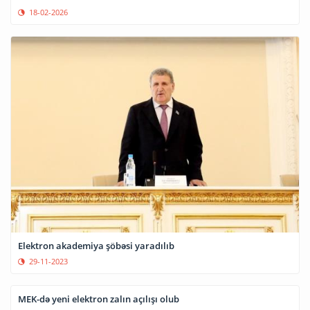
AMEA-da elektron sənəd mübadiləsi sisteminin strukturu və
fəaliyyətinin təşkili ilə bağlı qərar qəbul edilib
12-09-2023