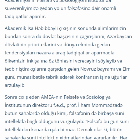
Akademiyanın Fəlsəfə və Sosiologiya İnstitutunda
suverenliyimizə gedən yolun fəlsəfəsinə dair önəmli
tədqiqatlar aparılır.
Akademik İsa Həbibbəyli çıxışının sonunda alimlərimizin
bundan sonra da dövlət başçısının çağırışlarını, Azərbaycan
dövlətinin prioritetlərini və dünya elmində gedən
tendensiyaları nəzərə alaraq tədqiqatlar aparmaqla
ölkəmizin inkişafına öz töhfəsini verəcəyini söyləyib və
tədbir iştirakçılarını qarşıdan gələn Novruz bayramı və Elm
günü münasibətilə təbrik edərək konfransın işinə uğurlar
arzulayıb.
Sonra çıxış edən AMEA-nın Fəlsəfə və Sosiologiya
İnstitutunun direktoru f.e.d., prof. İlham Məmmədzadə
bütün sahələrdə olduğu kimi, fəlsəfənin də birbaşa süni
intellektlə bağlı olduğunu vurğulayıb: “Fəlsəfə bu gün süni
intellektdən kənarda qala bilməz. Demək olar ki, bütün
sahələrdə süni intellektin xidmətlərindən yararlanılır. Hər