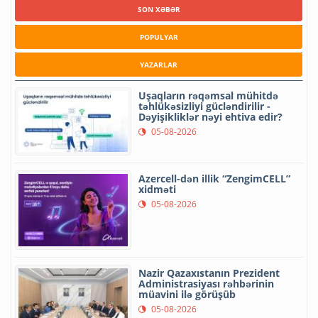
“AMEA-da elektron kitabxana yeni mərhələdə” adlı təqdimat
mərasimi keçirilib
26-09-2024