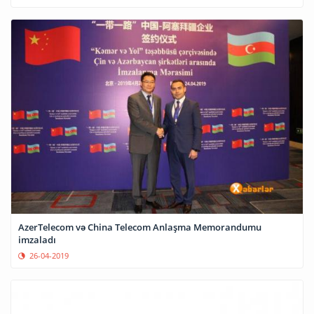
AzerTelecom və China Telecom Anlaşma Memorandumu
imzaladı
26-04-2019