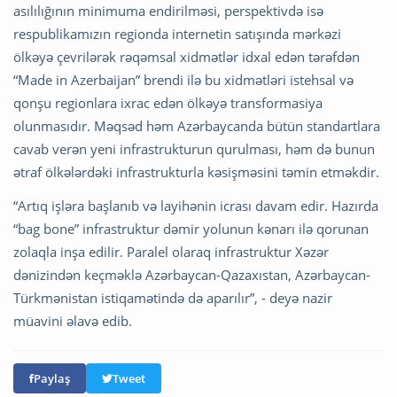
asılılığının minimuma endirilməsi, perspektivdə isə
respublikamızın regionda internetin satışında mərkəzi
ölkəyə çevrilərək rəqəmsal xidmətlər idxal edən tərəfdən
“Made in Azerbaijan” brendi ilə bu xidmətləri istehsal və
qonşu regionlara ixrac edən ölkəyə transformasiya
olunmasıdır. Məqsəd həm Azərbaycanda bütün standartlara
cavab verən yeni infrastrukturun qurulması, həm də bunun
ətraf ölkələrdəki infrastrukturla kəsişməsini təmin etməkdir.
“Artıq işləra başlanıb və layihənin icrası davam edir. Hazırda
“bag bone” infrastruktur dəmir yolunun kənarı ilə qorunan
zolaqla inşa edilir. Paralel olaraq infrastruktur Xəzər
dənizindən keçməklə Azərbaycan-Qazaxıstan, Azərbaycan-
Türkmənistan istiqamətində də aparılır”, - deyə nazir
müavini əlavə edib.
Paylaş
Tweet