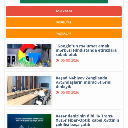
SON XƏBƏR
POPULYAR
YAZARLAR
“Google”un məlumat emalı
mərkəzi Hindistanda etirazlara
səbəb olub
06-08-2026
Rəşad Nəbiyev Zəngilanda
vətəndaşların müraciətlərini
dinləyib
06-08-2026
Xəzər dənizinin dibi ilə Trans-
Xəzər Fiber-Optik Kabel Xəttinin
çəkilişi başa çatıb