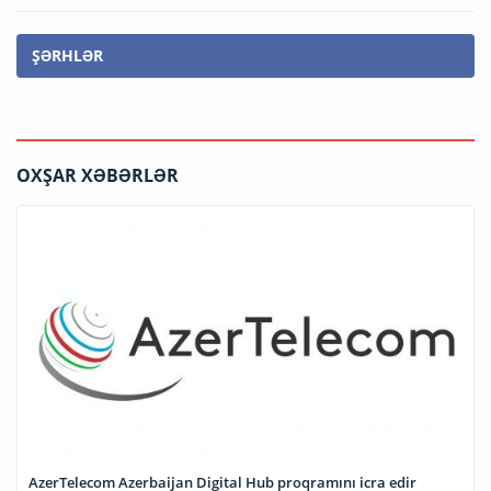
ŞƏRHLƏR
OXŞAR XƏBƏRLƏR
AzerTelecom Azerbaijan Digital Hub proqramını icra edir