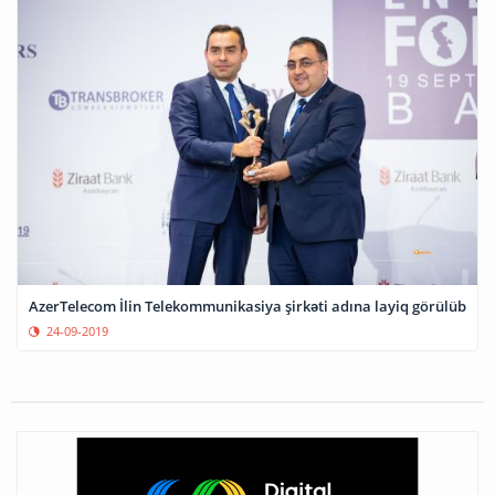
AzerTelecom İlin Telekommunikasiya şirkəti adına layiq görülüb
24-09-2019