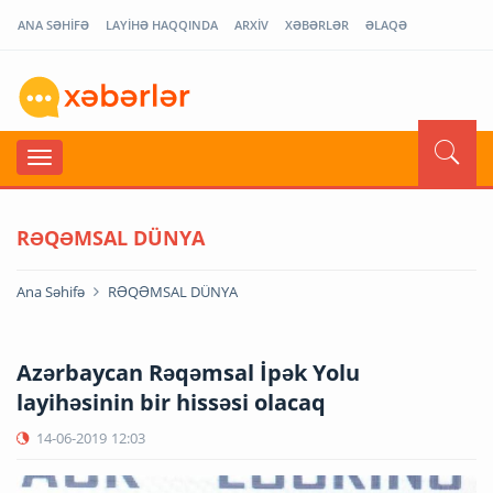
ANA SƏHİFƏ
LAYİHƏ HAQQINDA
ARXİV
XƏBƏRLƏR
ƏLAQƏ
RƏQƏMSAL DÜNYA
Ana Səhifə
RƏQƏMSAL DÜNYA
Azərbaycan Rəqəmsal İpək Yolu
layihəsinin bir hissəsi olacaq
14-06-2019
12:03