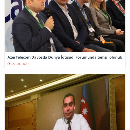
AzerTelecom Davosda Dünya İqtisadi Forumunda təmsil olunub
27-01-2020