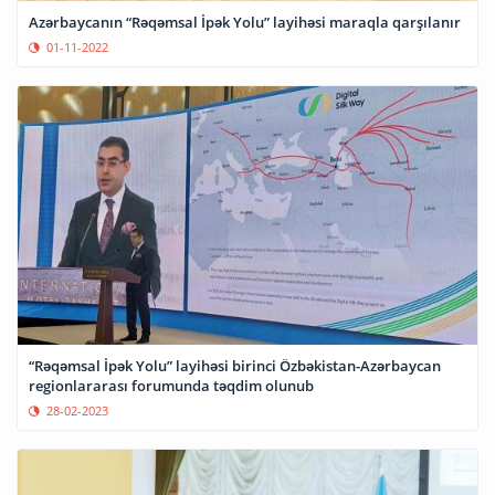
Azərbaycanın “Rəqəmsal İpək Yolu” layihəsi maraqla qarşılanır
01-11-2022
“Rəqəmsal İpək Yolu” layihəsi birinci Özbəkistan-Azərbaycan
regionlararası forumunda təqdim olunub
28-02-2023