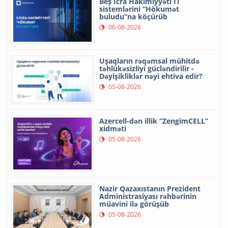
Beş İcra Hakimiyyəti İT
sistemlərini “Hökumət
buludu”na köçürüb
06-08-2026
Uşaqların rəqəmsal mühitdə
təhlükəsizliyi gücləndirilir -
Dəyişikliklər nəyi ehtiva edir?
05-08-2026
Azercell-dən illik “ZengimCELL”
xidməti
05-08-2026
Nazir Qazaxıstanın Prezident
Administrasiyası rəhbərinin
müavini ilə görüşüb
05-08-2026