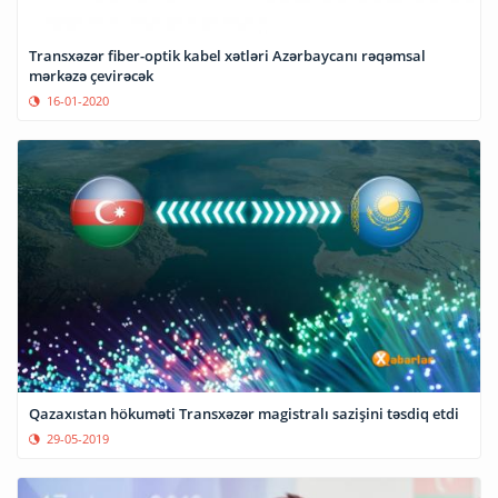
Transxəzər fiber-optik kabel xətləri Azərbaycanı rəqəmsal
mərkəzə çevirəcək
16-01-2020
Qazaxıstan hökuməti Transxəzər magistralı sazişini təsdiq etdi
29-05-2019