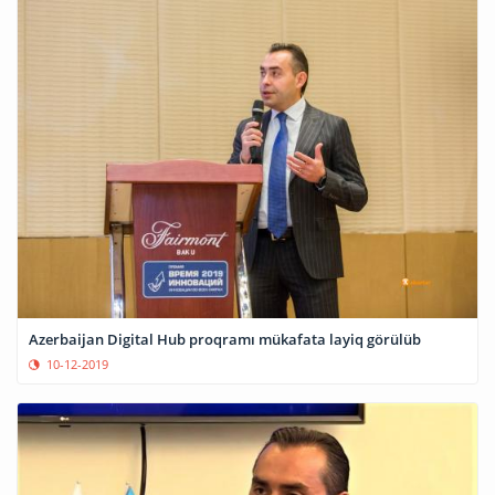
Azerbaijan Digital Hub proqramı mükafata layiq görülüb
10-12-2019