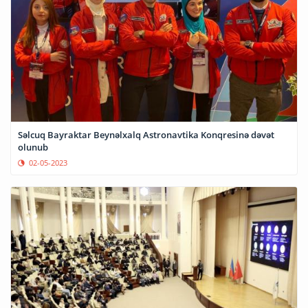
Səlcuq Bayraktar Beynəlxalq Astronavtika Konqresinə dəvət
olunub
02-05-2023