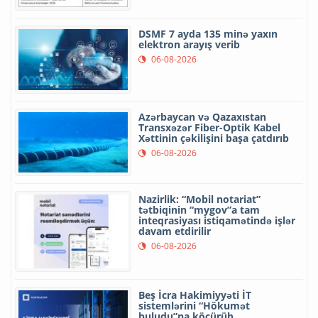
DSMF 7 ayda 135 minə yaxın
elektron arayış verib
06-08-2026
Azərbaycan və Qazaxıstan
Transxəzər Fiber-Optik Kabel
Xəttinin çəkilişini başa çatdırıb
06-08-2026
Nazirlik: “Mobil notariat”
tətbiqinin “mygov”a tam
inteqrasiyası istiqamətində işlər
davam etdirilir
06-08-2026
Beş İcra Hakimiyyəti İT
sistemlərini “Hökumət
buludu”na köçürüb