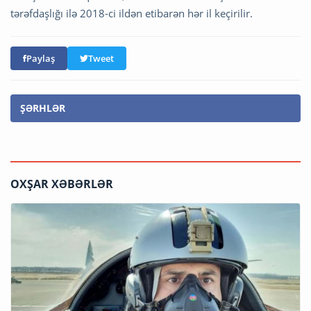
tərəfdaşlığı ilə 2018-ci ildən etibarən hər il keçirilir.
Paylaş
Tweet
ŞƏRHLƏR
OXŞAR XƏBƏRLƏR