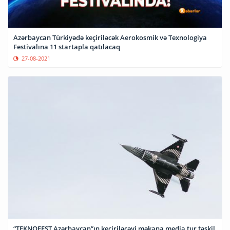
Azərbaycan Türkiyədə keçiriləcək Aerokosmik və Texnologiya
Festivalına 11 startapla qatılacaq
27-08-2021
“TEKNOFEST Azərbaycan”ın keçiriləcəyi məkana media tur təşkil