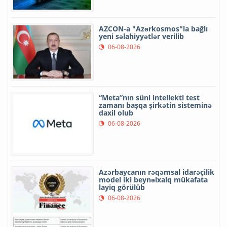
AZCON-a "Azərkosmos"la bağlı
yeni səlahiyyətlər verilib
06-08-2026
“Meta”nın süni intellekti test
zamanı başqa şirkətin sisteminə
daxil olub
06-08-2026
Azərbaycanın rəqəmsal idarəçilik
model iki beynəlxalq mükafata
layiq görülüb
06-08-2026