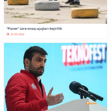
“Planer” üzrə sınaq uçuşları keçirilib
22-05-2022