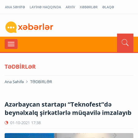
ANA SƏHİFƏ
LAYİHƏ HAQQINDA
ARXİV
XƏBƏRLƏR
ƏLAQƏ
TƏDBİRLƏR
Ana Səhifə
TƏDBİRLƏR
Azərbaycan startapı “Teknofest”də
beynəlxalq şirkətlərlə müqavilə imzalayıb
01-10-2021
17:38