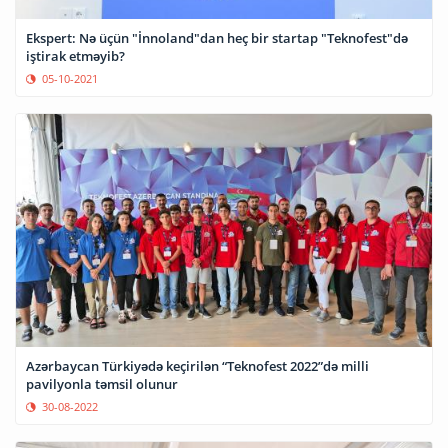
Ekspert: Nə üçün "İnnoland"dan heç bir startap "Teknofest"də
iştirak etməyib?
05-10-2021
Azərbaycan Türkiyədə keçirilən “Teknofest 2022”də milli
pavilyonla təmsil olunur
30-08-2022