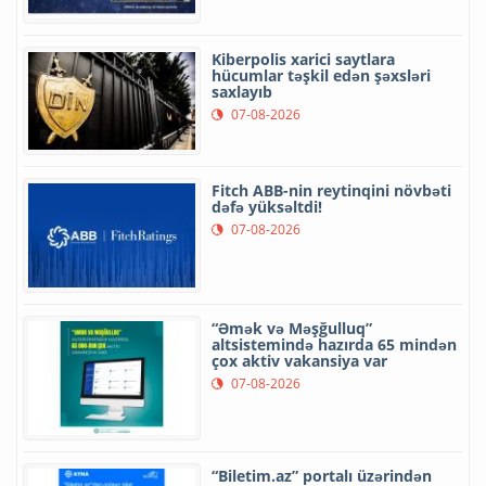
Kiberpolis xarici saytlara
hücumlar təşkil edən şəxsləri
saxlayıb
07-08-2026
Fitch ABB-nin reytinqini növbəti
dəfə yüksəltdi!
07-08-2026
“Əmək və Məşğulluq”
altsistemində hazırda 65 mindən
çox aktiv vakansiya var
07-08-2026
“Biletim.az” portalı üzərindən