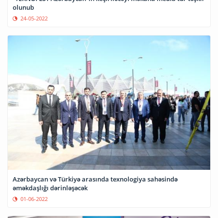
olunub
24-05-2022
Azərbaycan və Türkiyə arasında texnologiya sahəsində
əməkdaşlığı dərinləşəcək
01-06-2022