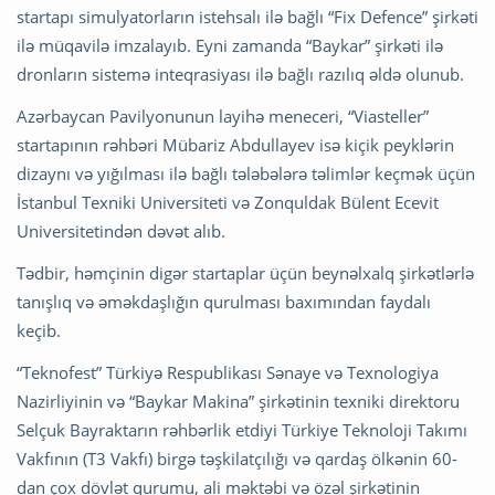
startapı simulyatorların istehsalı ilə bağlı “Fix Defence” şirkəti
ilə müqavilə imzalayıb. Eyni zamanda “Baykar” şirkəti ilə
dronların sistemə inteqrasiyası ilə bağlı razılıq əldə olunub.
Azərbaycan Pavilyonunun layihə meneceri, “Viasteller”
startapının rəhbəri Mübariz Abdullayev isə kiçik peyklərin
dizaynı və yığılması ilə bağlı tələbələrə təlimlər keçmək üçün
İstanbul Texniki Universiteti və Zonquldak Bülent Ecevit
Universitetindən dəvət alıb.
Tədbir, həmçinin digər startaplar üçün beynəlxalq şirkətlərlə
tanışlıq və əməkdaşlığın qurulması baxımından faydalı
keçib.
“Teknofest” Türkiyə Respublikası Sənaye və Texnologiya
Nazirliyinin və “Baykar Makina” şirkətinin texniki direktoru
Selçuk Bayraktarın rəhbərlik etdiyi Türkiye Teknoloji Takımı
Vakfının (T3 Vakfı) birgə təşkilatçılığı və qardaş ölkənin 60-
dan çox dövlət qurumu, ali məktəbi və özəl şirkətinin