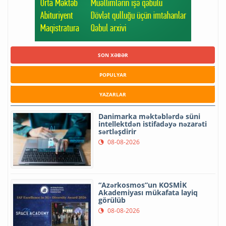
SON XƏBƏR
POPULYAR
YAZARLAR
Danimarka məktəblərdə süni
intellektdən istifadəyə nəzarəti
sərtləşdirir
08-08-2026
“Azərkosmos”un KOSMİK
Akademiyası mükafata layiq
görülüb
08-08-2026