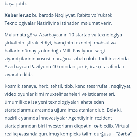
başa çatıb.
Xeberler.az
bu barədə Nəqliyyat, Rabitə və Yüksək
Texnologiyalar Nazirliyinə istinadən məlumat verir.
Məlumata görə, Azərbaycanın 10 startap və texnologiya
şirkətinin iştirak etdiyi, həmçinin texnoloji məhsul və
həllərin nümayiş olunduğu Milli Pavilyonu sərgi
ziyarətçilərinin xüsusi marağına səbəb olub. Tədbir ərzində
Azərbaycan Pavilyonu 40 mindən çox iştirakçı tərəfindən
ziyarət edilib.
Kosmik sənaye, hərb, təhsil, tibb, kənd təsərrüfatı, nəqliyyat,
video oyunlar kimi müxtəlif sahələri və istiqamətləri,
ümumilikdə isə yeni texnologiyaları əhatə edən
startaplarımız arasında uğura imza atanlar olub. Belə ki,
nazirlik yanında İnnovasiyalar Agentliyinin rezident
startaplarından biri investorların diqqətini cəlb edib. Virtual
reallıq əsasında qurulmuş kompleks təlim qurğusu – “Zərbə”