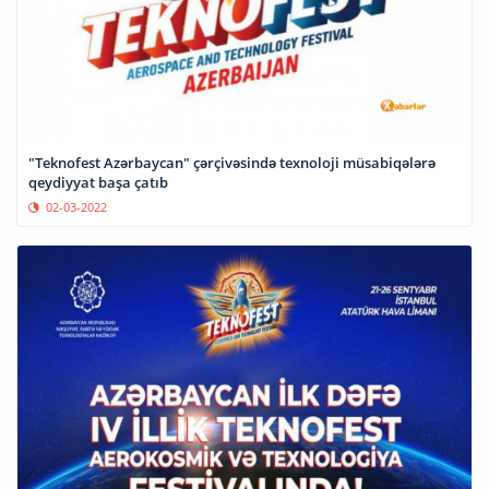
"Teknofest Azərbaycan" çərçivəsində texnoloji müsabiqələrə
qeydiyyat başa çatıb
02-03-2022