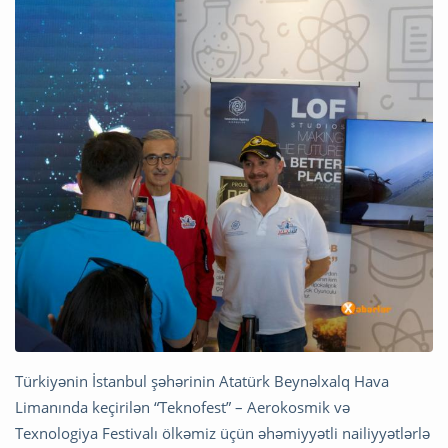
Türkiyənin İstanbul şəhərinin Atatürk Beynəlxalq Hava
Limanında keçirilən “Teknofest” – Aerokosmik və
Texnologiya Festivalı ölkəmiz üçün əhəmiyyətli nailiyyətlərlə