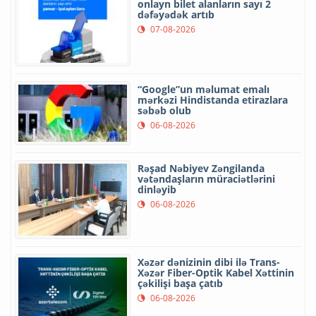
onlayn bilet alanların sayı 2
dəfəyədək artıb
07-08-2026
“Google”un məlumat emalı
mərkəzi Hindistanda etirazlara
səbəb olub
06-08-2026
Rəşad Nəbiyev Zəngilanda
vətəndaşların müraciətlərini
dinləyib
06-08-2026
Xəzər dənizinin dibi ilə Trans-
Xəzər Fiber-Optik Kabel Xəttinin
çəkilişi başa çatıb
06-08-2026