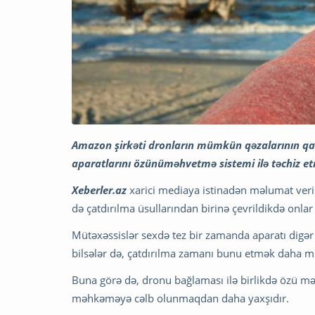
Amazon şirkəti dronların mümkün qəzalarının qa
aparatlarını özünüməhvetmə sistemi ilə təchiz et
Xeberler.az
xarici mediaya istinadən məlumat verir
də çatdırılma üsullarından birinə çevrildikdə onlar
Mütəxəssislər sexdə tez bir zamanda aparatı digər 
bilsələr də, çatdırılma zamanı bunu etmək daha m
Buna görə də, dronu bağlaması ilə birlikdə özü m
məhkəməyə cəlb olunmaqdan daha yaxşıdır.