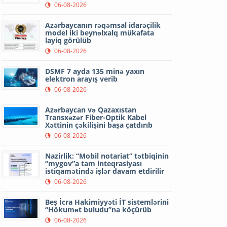
06-08-2026
Azərbaycanın rəqəmsal idarəçilik
model iki beynəlxalq mükafata
layiq görülüb
06-08-2026
DSMF 7 ayda 135 minə yaxın
elektron arayış verib
06-08-2026
Azərbaycan və Qazaxıstan
Transxəzər Fiber-Optik Kabel
Xəttinin çəkilişini başa çatdırıb
06-08-2026
Nazirlik: “Mobil notariat” tətbiqinin
“mygov”a tam inteqrasiyası
istiqamətində işlər davam etdirilir
06-08-2026
Beş İcra Hakimiyyəti İT sistemlərini
“Hökumət buludu”na köçürüb
06-08-2026