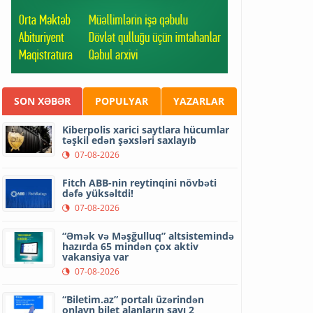
SON XƏBƏR
POPULYAR
YAZARLAR
Kiberpolis xarici saytlara hücumlar
təşkil edən şəxsləri saxlayıb
07-08-2026
Fitch ABB-nin reytinqini növbəti
dəfə yüksəltdi!
07-08-2026
“Əmək və Məşğulluq” altsistemində
hazırda 65 mindən çox aktiv
vakansiya var
07-08-2026
“Biletim.az” portalı üzərindən
onlayn bilet alanların sayı 2