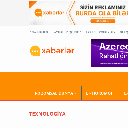
ANA SƏHİFƏ
LAYİHƏ HAQQINDA
ARXİV
XƏBƏRLƏR
ƏLA
RƏQƏMSAL DÜNYA
E - HÖKUMƏT
TE
TEXNOLOGİYA