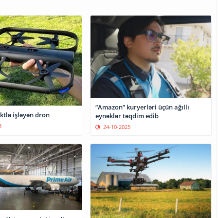
“Amazon” kuryerləri üçün ağıllı
ektlə işləyən dron
eynəklər təqdim edib
8
24-10-2025