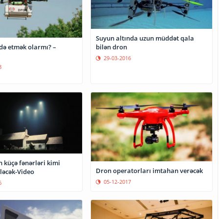
Suyun altında uzun müddət qala
adə etmək olarmı? –
bilən dron
29-03-2016
8
 küçə fənərləri kimi
Dron operatorları imtahan verəcək
iləcək-Video
05-12-2017
6