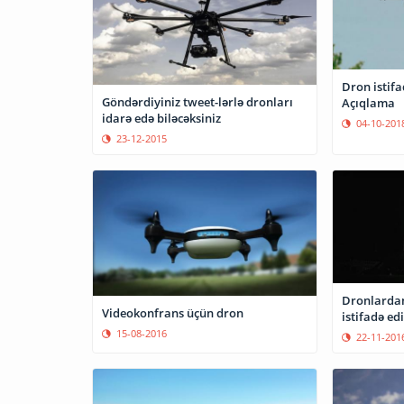
Dron istif
Göndərdiyiniz tweet-lərlə dronları
Açıqlama
idarə edə biləcəksiniz
04-10-201
23-12-2015
Dronlardan
Videokonfrans üçün dron
istifadə ed
15-08-2016
22-11-201