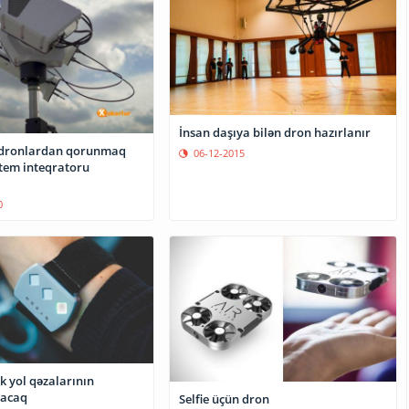
İnsan daşıya bilən dron hazırlanır
 dronlardan qorunmaq
06-12-2015
stem inteqratoru
0
ik yol qəzalarının
lacaq
Selfie üçün dron