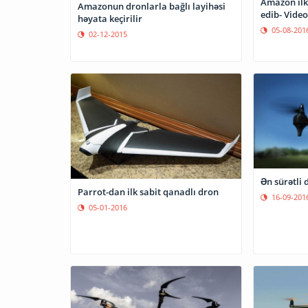
Amazon ilk
Amazonun dronlarla bağlı layihəsi
edib- Video
həyata keçirilir
05-08-201
02-12-2015
Ən sürətli 
Parrot-dan ilk sabit qanadlı dron
16-09-201
05-01-2016