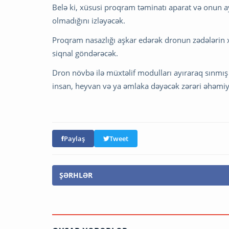
Belə ki, xüsusi proqram təminatı aparat və onun ay
olmadığını izləyəcək.
Proqram nasazlığı aşkar edərək dronun zədələrin 
siqnal göndərəcək.
Dron növbə ilə müxtəlif modulları ayıraraq sınmış
insan, heyvan və ya əmlaka dəyəcək zərəri əhəmi
Paylaş
Tweet
ŞƏRHLƏR