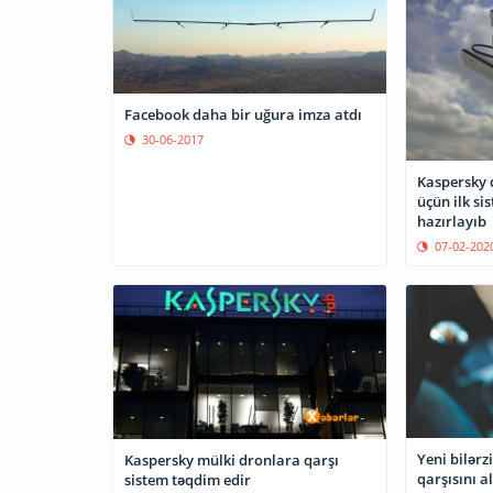
Facebook daha bir uğura imza atdı
30-06-2017
Kaspersky
üçün ilk si
hazırlayıb
07-02-202
Yeni bilərz
Kaspersky mülki dronlara qarşı
qarşısını a
sistem təqdim edir