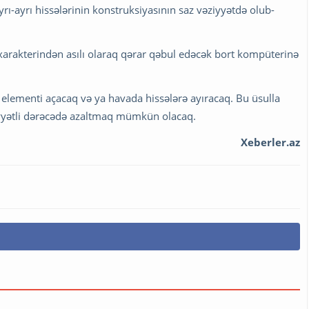
rı-ayrı hissələrinin konstruksiyasının saz vəziyyətdə olub-
xarakterindən asılı olaraq qərar qəbul edəcək bort kompüterinə
 elementi açacaq və ya havada hissələrə ayıracaq. Bu üsulla
yyətli dərəcədə azaltmaq mümkün olacaq.
Xeberler.az