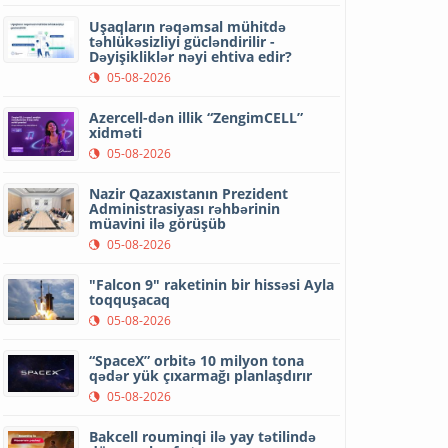
Uşaqların rəqəmsal mühitdə
təhlükəsizliyi gücləndirilir -
Dəyişikliklər nəyi ehtiva edir?
05-08-2026
Azercell-dən illik “ZengimCELL”
xidməti
05-08-2026
Nazir Qazaxıstanın Prezident
Administrasiyası rəhbərinin
müavini ilə görüşüb
05-08-2026
"Falcon 9" raketinin bir hissəsi Ayla
toqquşacaq
05-08-2026
“SpaceX” orbitə 10 milyon tona
qədər yük çıxarmağı planlaşdırır
05-08-2026
Bakcell rouminqi ilə yay tətilində