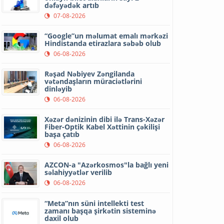
dəfəyədək artıb
07-08-2026
“Google”un məlumat emalı mərkəzi
Hindistanda etirazlara səbəb olub
06-08-2026
Rəşad Nəbiyev Zəngilanda
vətəndaşların müraciətlərini
dinləyib
06-08-2026
Xəzər dənizinin dibi ilə Trans-Xəzər
Fiber-Optik Kabel Xəttinin çəkilişi
başa çatıb
06-08-2026
AZCON-a "Azərkosmos"la bağlı yeni
səlahiyyətlər verilib
06-08-2026
“Meta”nın süni intellekti test
zamanı başqa şirkətin sisteminə
daxil olub