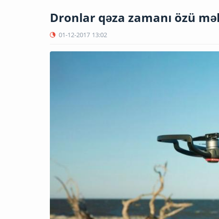
Dronlar qəza zamanı özü mə
01-12-2017
13:02