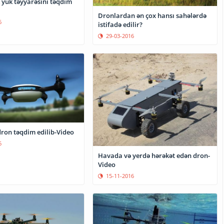
 yük təyyarəsini təqdim
Dronlardan ən çox hansı sahələrdə
6
istifadə edilir?
29-03-2016
dron təqdim edilib-Video
6
Havada və yerdə hərəkət edən dron-
Video
15-11-2016