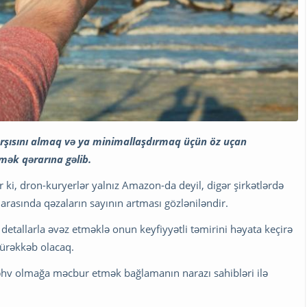
rşısını almaq və ya minimallaşdırmaq üçün öz uçan
mək qərarına gəlib.
 ki, dron-kuryerlər yalnız Amazon-da deyil, digər şirkətlərdə
 arasında qəzaların sayının artması gözləniləndir.
detallarla əvəz etməklə onun keyfiyyətli təmirini həyata keçirə
ürəkkəb olacaq.
əhv olmağa məcbur etmək bağlamanın narazı sahibləri ilə