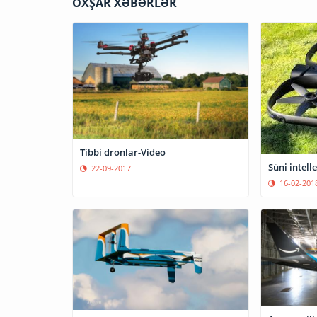
OXŞAR XƏBƏRLƏR
Tibbi dronlar-Video
Süni intell
22-09-2017
16-02-201