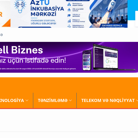
QƏ
XNOLOGİYA
TƏNZİMLƏMƏ
TELEKOM VƏ NƏQLİYYAT