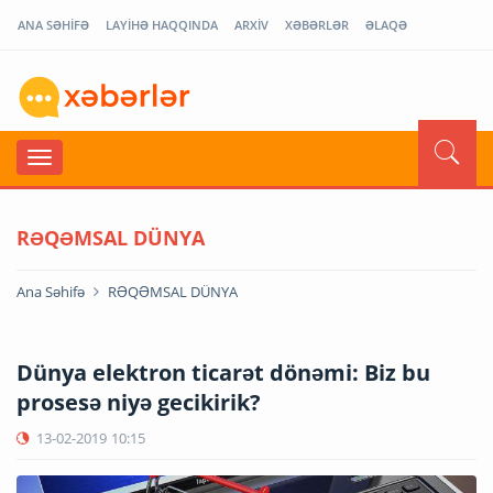
ANA SƏHİFƏ
LAYİHƏ HAQQINDA
ARXİV
XƏBƏRLƏR
ƏLAQƏ
RƏQƏMSAL DÜNYA
Ana Səhifə
RƏQƏMSAL DÜNYA
Dünya elektron ticarət dönəmi: Biz bu
prosesə niyə gecikirik?
13-02-2019
10:15