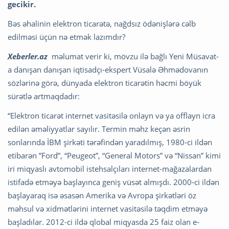
gecikir.
Bəs əhalinin elektron ticarətə, nağdsız ödənişlərə cəlb
edilməsi üçün nə etmək lazımdır?
Xeberler.az
məlumat verir ki, mövzu ilə bağlı Yeni Müsavat-
a danışan danışan iqtisadçı-ekspert Vüsalə Əhmədovanın
sözlərinə görə, dünyada elektron ticarətin həcmi böyük
sürətlə artmaqdadır:
“Elektron ticarət internet vasitəsilə onlayn və ya offlayn icra
edilən əməliyyatlar sayılır. Termin məhz keçən əsrin
sonlarında İBM şirkəti tərəfindən yaradılmış, 1980-ci ildən
etibarən ”Ford”, “Peugeot”, “General Motors” və “Nissan” kimi
iri miqyaslı avtomobil istehsalçıları internet-mağazalardan
istifadə etməyə başlayınca geniş vüsət almışdı. 2000-ci ildən
başlayaraq isə əsasən Amerika və Avropa şirkətləri öz
məhsul və xidmətlərini internet vasitəsilə təqdim etməyə
başladılar. 2012-ci ildə qlobal miqyasda 25 faiz olan e-