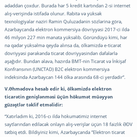
ədəddən çoxdur. Burada hər 5 kredit kartından 2-si internet
alış-verişində istifadə olunur. Rabitə və yüksək
texnologiyalar naziri Ramin Quluzadənin sözlərinə görə,
Azərbaycanda elektron kommersiya dövriyyəsi 2017-ci ildə
46 milyon 227 min manata yüksəlib. Göründüyü kimi, hər
nə qədər yüksəlmə qeydə alınsa da, ölkəmizdə e-ticarət
dövriyyəsi pərakəndə ticarət dövriyyəsindən dəfələrlə
aşağıdır. Bundan əlavə, hazırda BMT-nin Ticarət və İnkişaf
Konfransının (UNCTAD) B2C elektron kommersiya
indeksində Azərbaycan 144 ölkə arasında 68-ci yerdədir”.
V.Əhmədova hesab edir ki, ölkəmizdə elektron
ticarətin genişlənməsi üçün hökumət müəyyən
güzəştlər təklif etməlidir:
“Xatırladım ki, 2016-cı ildə hökumətimiz internet
saytlarından ediləcək onlayn alış-verişlər üçün 18 faizlik ƏDV
tətbiq etdi. Bildiyiniz kimi, Azərbaycanda ”Elektron ticarət