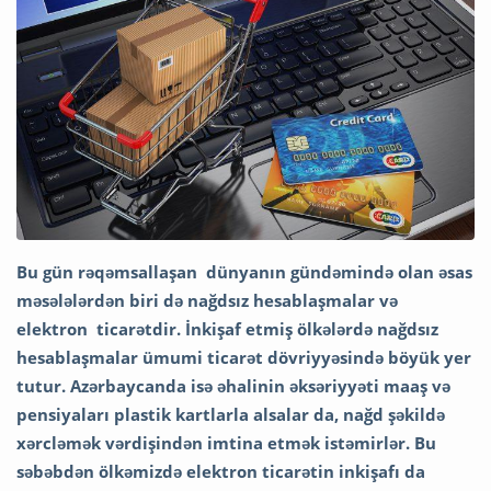
Bu gün rəqəmsallaşan dünyanın gündəmində olan əsas
məsələlərdən biri də nağdsız hesablaşmalar və
elektron ticarətdir. İnkişaf etmiş ölkələrdə nağdsız
hesablaşmalar ümumi ticarət dövriyyəsində böyük yer
tutur. Azərbaycanda isə əhalinin əksəriyyəti maaş və
pensiyaları plastik kartlarla alsalar da, nağd şəkildə
xərcləmək vərdişindən imtina etmək istəmirlər. Bu
səbəbdən ölkəmizdə elektron ticarətin inkişafı da