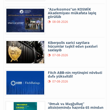
“Azərkosmos”un KOSMİK
Akademiyası mükafata layiq
görülüb
08-08-2026
Kiberpolis xarici saytlara
hücumlar təşkil edən şəxsləri
saxlayıb
07-08-2026
Fitch ABB-nin reytinqini növbəti
dəfə yüksəltdi!
07-08-2026
“Əmək və Məşğulluq”
altsistemində hazırda 65 mindən