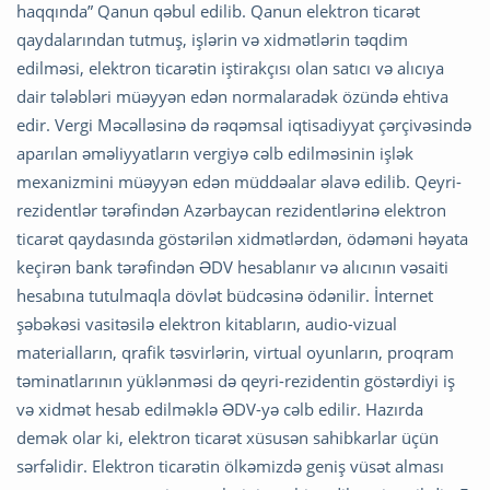
haqqında” Qanun qəbul edilib. Qanun elektron ticarət
qaydalarından tutmuş, işlərin və xidmətlərin təqdim
edilməsi, elektron ticarətin iştirakçısı olan satıcı və alıcıya
dair tələbləri müəyyən edən normalaradək özündə ehtiva
edir. Vergi Məcəlləsinə də rəqəmsal iqtisadiyyat çərçivəsində
aparılan əməliyyatların vergiyə cəlb edilməsinin işlək
mexanizmini müəyyən edən müddəalar əlavə edilib. Qeyri-
rezidentlər tərəfindən Azərbaycan rezidentlərinə elektron
ticarət qaydasında göstərilən xidmətlərdən, ödəməni həyata
keçirən bank tərəfindən ƏDV hesablanır və alıcının vəsaiti
hesabına tutulmaqla dövlət büdcəsinə ödənilir. İnternet
şəbəkəsi vasitəsilə elektron kitabların, audio-vizual
materialların, qrafik təsvirlərin, virtual oyunların, proqram
təminatlarının yüklənməsi də qeyri-rezidentin göstərdiyi iş
və xidmət hesab edilməklə ƏDV-yə cəlb edilir. Hazırda
demək olar ki, elektron ticarət xüsusən sahibkarlar üçün
sərfəlidir. Elektron ticarətin ölkəmizdə geniş vüsət alması