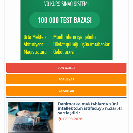
SON XƏBƏR
POPULYAR
YAZARLAR
Danimarka məktəblərdə süni
intellektdən istifadəyə nəzarəti
sərtləşdirir
08-08-2026