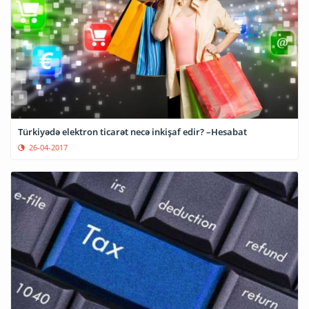
Türkiyədə elektron ticarət necə inkişaf edir? –Hesabat
26-04-2017