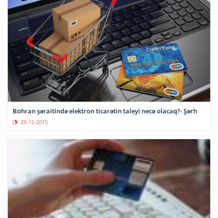
Böhran şəraitində elektron ticarətin taleyi necə olacaq?- Şərh
23-12-2015