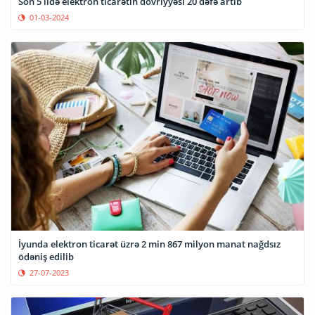
Son 5 ildə elektron ticarətin dövriyyəsi 20 dəfə artıb
01-03-2024
İyunda elektron ticarət üzrə 2 min 867 milyon manat nağdsız
ödəniş edilib
27-07-2023