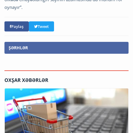
oynayır”.
Paylaş
Tweet
ŞƏRHLƏR
OXŞAR XƏBƏRLƏR