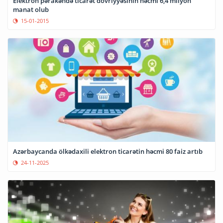
Elektron pərakəndə ticarət dövriyyəsinin həcmi 6,4 milyon
manat olub
15-01-2015
Azərbaycanda ölkədaxili elektron ticarətin həcmi 80 faiz artıb
24-11-2025