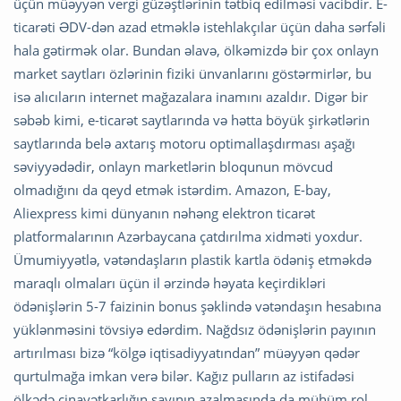
üçün müəyyən vergi güzəştlərinin tətbiq edilməsi vacibdir. E-
ticarəti ƏDV-dən azad etməklə istehlakçılar üçün daha sərfəli
hala gətirmək olar. Bundan əlavə, ölkəmizdə bir çox onlayn
market saytları özlərinin fiziki ünvanlarını göstərmirlər, bu
isə alıcıların internet mağazalara inamını azaldır. Digər bir
səbəb kimi, e-ticarət saytlarında və hətta böyük şirkətlərin
saytlarında belə axtarış motoru optimallaşdırması aşağı
səviyyədədir, onlayn marketlərin bloqunun mövcud
olmadığını da qeyd etmək istərdim. Amazon, E-bay,
Aliexpress kimi dünyanın nəhəng elektron ticarət
platformalarının Azərbaycana çatdırılma xidməti yoxdur.
Ümumiyyətlə, vətəndaşların plastik kartla ödəniş etməkdə
maraqlı olmaları üçün il ərzində həyata keçirdikləri
ödənişlərin 5-7 faizinin bonus şəklində vətəndaşın hesabına
yüklənməsini tövsiyə edərdim. Nağdsız ödənişlərin payının
artırılması bizə “kölgə iqtisadiyyatından” müəyyən qədər
qurtulmağa imkan verə bilər. Kağız pulların az istifadəsi
ölkədə cinayətkarlığın sayının azalmasında da mühüm rol