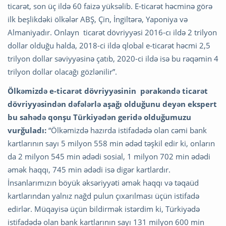
ticarət, son üç ildə 60 faizə yüksəlib. E-ticarət həcminə görə
ilk beşlikdəki ölkələr ABŞ, Çin, İngiltərə, Yaponiya və
Almaniyadır. Onlayn ticarət dövriyyəsi 2016-cı ildə 2 trilyon
dollar olduğu halda, 2018-ci ildə qlobal e-ticarət həcmi 2,5
trilyon dollar səviyyəsinə çatıb, 2020-ci ildə isə bu rəqəmin 4
trilyon dollar olacağı gözlənilir”.
Ölkəmizdə e-ticarət dövriyyəsinin pərakəndə ticarət
dövriyyəsindən dəfələrlə aşağı olduğunu deyən ekspert
bu sahədə qonşu Türkiyədən geridə olduğumuzu
vurğuladı:
“Ölkəmizdə hazırda istifadədə olan cəmi bank
kartlarının sayı 5 milyon 558 min ədəd təşkil edir ki, onların
da 2 milyon 545 min ədədi sosial, 1 milyon 702 min ədədi
əmək haqqı, 745 min ədədi isə digər kartlardır.
İnsanlarımızın böyük əksəriyyəti əmək haqqı və təqaüd
kartlarından yalnız nağd pulun çıxarılması üçün istifadə
edirlər. Müqayisə üçün bildirmək istərdim ki, Türkiyədə
istifadədə olan bank kartlarının sayı 131 milyon 600 min