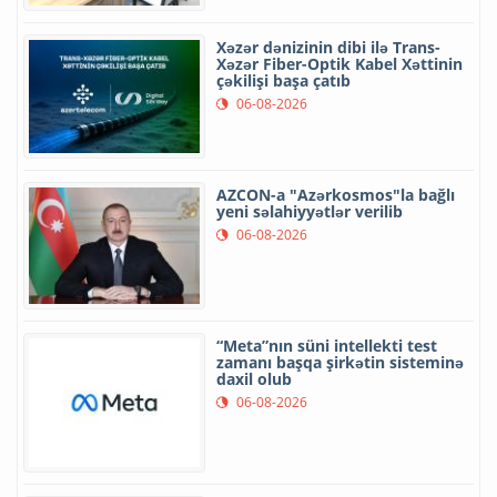
Xəzər dənizinin dibi ilə Trans-
Xəzər Fiber-Optik Kabel Xəttinin
çəkilişi başa çatıb
06-08-2026
AZCON-a "Azərkosmos"la bağlı
yeni səlahiyyətlər verilib
06-08-2026
“Meta”nın süni intellekti test
zamanı başqa şirkətin sisteminə
daxil olub
06-08-2026