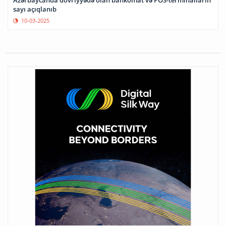
Azərbaycanda dövriyyədə olan bankomat və POS-terminalların
sayı açıqlanıb
10-03-2025