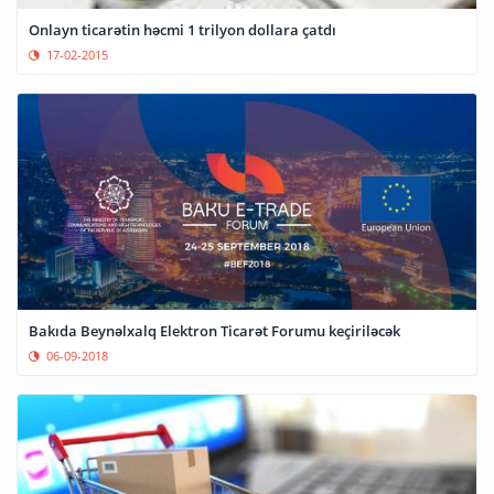
Onlayn ticarətin həcmi 1 trilyon dollara çatdı
17-02-2015
Bakıda Beynəlxalq Elektron Ticarət Forumu keçiriləcək
06-09-2018