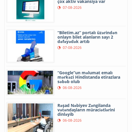
çox aktiv vakansiya var
07-08-2026
“Biletim.az” portalı üzərindən
onlayn bilet alanların sayı 2
dəfəyədək artıb
07-08-2026
“Google”un məlumat emalı
mərkəzi Hindistanda etirazlara
səbəb olub
06-08-2026
Rəşad Nəbiyev Zəngilanda
vətəndaşların müraciətlərini
dinləyib
06-08-2026