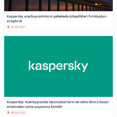
Kaspersky azərbaycanlıların şəbəkədə üzləşdikləri fırıldaqları
araşdırıb
05-08-2021
Kaspersky: Azərbaycanda təcavüzkarların ən aktiv dövrü bazar
ertəsindən cümə axşamına kimidir
08-04-2022