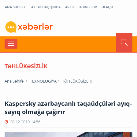
ANA SƏHİFƏ
LAYİHƏ HAQQINDA
ARXİV
XƏBƏRLƏR
ƏLAQƏ
TƏHLÜKƏSİZLİK
Ana Səhifə
TEXNOLOGİYA
TƏHLÜKƏSİZLİK
Kaspersky azərbaycanlı təqaüdçüləri ayıq-
sayıq olmağa çağırır
28-12-2019
14:56