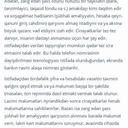
Adətən, zəng edən şəxs özünü nüfuzlu bir təşkilatın (bank,
tənzimləyici, təqaüd fondu və s.) əməkdaşı kimi təqdim edir
və xoşagəlməz hadisənin (şübhəli əməliyyatın, hesaba qeyri-
qanuni giriş cəhdinin) qarşısını almaq istədiyini və ya əksinə
böyük qazanc vəd etdiyini izah edir. Cinayətkarlar tez-tez
danışır, insanın dəstəyi asmaması üçün hər şey edir,
istifadəçidən verilən tapşırıqları mümkün qədər tez icra
etməsini tələb edir. Bu halda telefon nömrəsinin
dəyişdirilməsi texnologiyası istifadə olunduğundan, ekranda
bankın rəsmi əlaqə nömrəsi göstərilir.
İstifadəçidən birdəfəlik şifrə və hesabdakı vəsaitin təxmini
qalığını qeyd etmək və ya məlumatı başqa bir şəkildə
(məsələn, ton rejimində daxil etmək) vermək tələb olunur.
Lazımi məlumatları öyrəndikdən sonra cinayətkarlar hesab
məlumatlarına sahiblənirlər. Bəzən isə zəng edən şəxs
şübhəli bir əməliyyatın qarşısının alınması barədə məlumat
verir, lakin kart məlumatlarını soruşmur, əvəzində cihazda