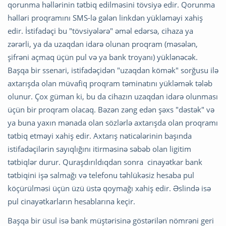
qorunma həllərinin tətbiq edilməsini tövsiyə edir. Qorunma
həlləri proqramını SMS-lə gələn linkdən yükləməyi xahiş
edir. İstifadəçi bu "tövsiyələrə" əməl edərsə, cihaza ya
zərərli, ya da uzaqdan idarə olunan proqram (məsələn,
şifrəni açmaq üçün pul və ya bank troyanı) yüklənəcək.
Başqa bir ssenari, istifadəçidən "uzaqdan kömək" sorğusu ilə
axtarışda olan müvafiq proqram təminatını yükləmək tələb
olunur. Çox güman ki, bu da cihazın uzaqdan idarə olunması
üçün bir proqram olacaq. Bəzən zəng edən şəxs "dəstək" və
ya buna yaxın mənada olan sözlərlə axtarışda olan proqramı
tətbiq etməyi xahiş edir. Axtarış nəticələrinin başında
istifadəçilərin sayıqlığını itirməsinə səbəb olan ligitim
tətbiqlər durur. Quraşdırıldıqdan sonra cinayətkar bank
tətbiqini işə salmağı və telefonu təhlükəsiz hesaba pul
köçürülməsi üçün üzü üstə qoymağı xahiş edir. Əslində isə
pul cinayətkarların hesablarına keçir.
Başqa bir üsul isə bank müştərisinə göstərilən nömrəni geri