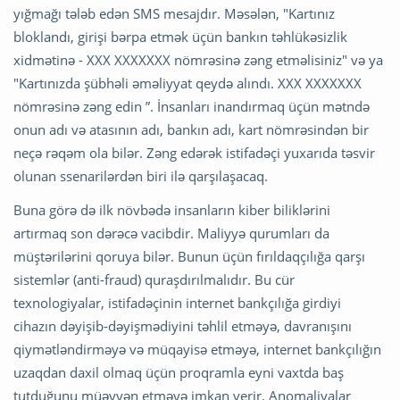
yığmağı tələb edən SMS mesajdır. Məsələn, "Kartınız
bloklandı, girişi bərpa etmək üçün bankın təhlükəsizlik
xidmətinə - XXX XXXXXXX nömrəsinə zəng etməlisiniz" və ya
"Kartınızda şübhəli əməliyyat qeydə alındı. XXX XXXXXXX
nömrəsinə zəng edin ”. İnsanları inandırmaq üçün mətndə
onun adı və atasının adı, bankın adı, kart nömrəsindən bir
neçə rəqəm ola bilər. Zəng edərək istifadəçi yuxarıda təsvir
olunan ssenarilərdən biri ilə qarşılaşacaq.
Buna görə də ilk növbədə insanların kiber biliklərini
artırmaq son dərəcə vacibdir. Maliyyə qurumları da
müştərilərini qoruya bilər. Bunun üçün fırıldaqçılığa qarşı
sistemlər (anti-fraud) quraşdırılmalıdır. Bu cür
texnologiyalar, istifadəçinin internet bankçılığa girdiyi
cihazın dəyişib-dəyişmədiyini təhlil etməyə, davranışını
qiymətləndirməyə və müqayisə etməyə, internet bankçılığın
uzaqdan daxil olmaq üçün proqramla eyni vaxtda baş
tutduğunu müəyyən etməyə imkan verir. Anomaliyalar