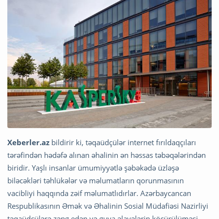
Xeberler.az
bildirir ki, təqaüdçülər internet fırıldaqçıları
tərəfindən hədəfə alınan əhalinin ən həssas təbəqələrindən
biridir. Yaşlı insanlar ümumiyyətlə şəbəkədə üzləşə
biləcəkləri təhlükələr və məlumatların qorunmasının
vacibliyi haqqında zəif məlumatlıdırlar. Azərbaycancan
Respublikasının Əmək və Əhalinin Sosial Müdafiəsi Nazirliyi
təqaüdçülərə zəng edən və guya əlavələrin köçürülüməsi