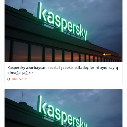
Kaspersky azərbaycanlı sosial şəbəkə istifadəçilərini ayıq-sayıq
olmağa çağırır
01-07-2021