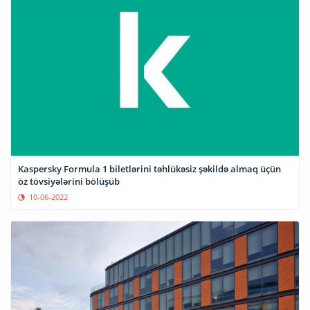
Kaspersky Formula 1 biletlərini təhlükəsiz şəkildə almaq üçün
öz tövsiyələrini bölüşüb
10-06-2022