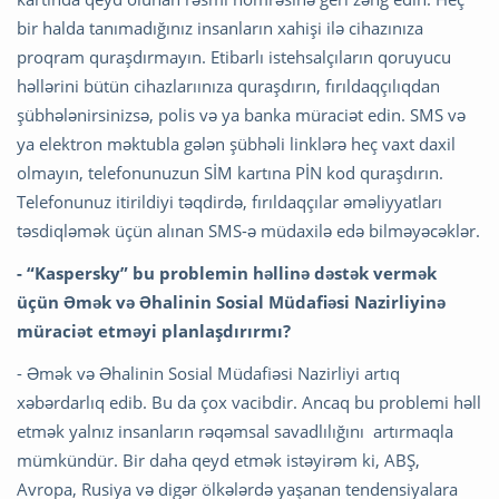
bir halda tanımadığınız insanların xahişi ilə cihazınıza
proqram quraşdırmayın. Etibarlı istehsalçıların qoruyucu
həllərini bütün сihazlarıınıza quraşdırın, fırıldaqçılıqdan
şübhələnirsinizsə, polis və ya banka müraciət edin. SMS və
ya elektron məktubla gələn şübhəli linklərə heç vaxt daxil
olmayın, telefonunuzun SİM kartına PİN kod quraşdırın.
Telefonunuz itirildiyi təqdirdə, fırıldaqçılar əməliyyatları
təsdiqləmək üçün alınan SMS-ə müdaxilə edə bilməyəcəklər.
- “Kaspersky” bu problemin həllinə dəstək vermək
üçün Əmək və Əhalinin Sosial Müdafiəsi Nazirliyinə
müraciət etməyi planlaşdırırmı?
- Əmək və Əhalinin Sosial Müdafiəsi Nazirliyi artıq
xəbərdarlıq edib. Bu da çox vacibdir. Ancaq bu problemi həll
etmək yalnız insanların rəqəmsal savadlılığını artırmaqla
mümkündür. Bir daha qeyd etmək istəyirəm ki, ABŞ,
Avropa, Rusiya və digər ölkələrdə yaşanan tendensiyalara