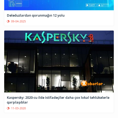
Dələduzlardan qorunmağın 12 yolu
09-04-2025
Kaspersky: 2020-cu ildə istifadəçilər daha çox lokal təhlükələrlə
qarşılaşıblar
11-03-2020