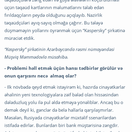
üçün təqaüd kartlarının məlumatlarını tələb edən
fırıldaqçıların peydə olduğunu açıqlayıb. Nazirlik
təqaüdçüləri ayıq-sayıq olmağa çağırır. Bu tələyə
düşməməyin yollarını öyrənmək üçün “Kaspersky” şirkətinə
müraciət etdik.
“Kaspersky” şirkətinin Azərbaycanda rəsmi nümayəndəsi
Müşviq Məmmədovla müsahibə.
- Problemi həll etmək üçün hansı tədbirlər görülür və
onun qarşısını necə almaq olar?
- Ilk növbədə qeyd etmək istəyirəm ki, hazırda cinayətkarlar
əhalinin yeni texnologiyalara zəif bələd olan hissəsindən
dələduzluq yolu ilə pul əldə etməyə yönəliblər. Ancaq bu o
demək deyil ki, gənclər də belə hallarla qarşılaşmırlar.
Məsələn, Rusiyada cinayətkarlar müxtəlif ssenarilərdən
istifadə edirlər. Bunlardan biri bank müştərisinə zəngdir.