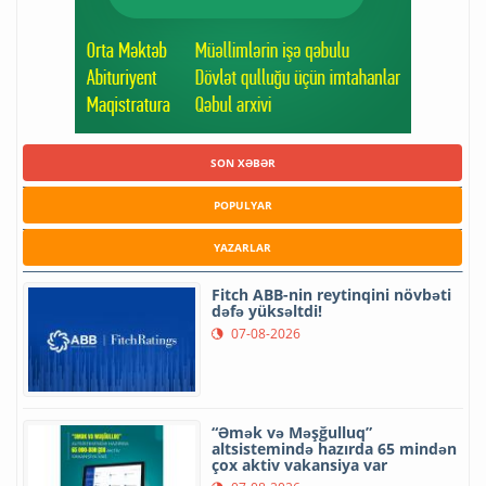
SON XƏBƏR
POPULYAR
YAZARLAR
Fitch ABB-nin reytinqini növbəti
dəfə yüksəltdi!
07-08-2026
“Əmək və Məşğulluq”
altsistemində hazırda 65 mindən
çox aktiv vakansiya var