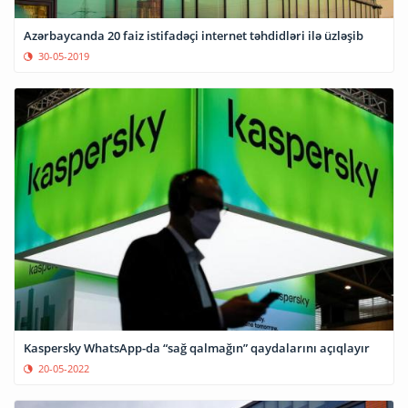
Azərbaycanda 20 faiz istifadəçi internet təhdidləri ilə üzləşib
30-05-2019
Kaspersky WhatsApp-da “sağ qalmağın” qaydalarını açıqlayır
20-05-2022