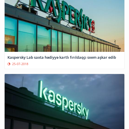
Kaspersky Lab saxta hədiyyə kartlı fırıldaqçı sxem aşkar edib
25-07-2018