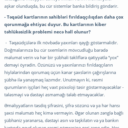
aşkar olunduqda, bu cür sistemlər banka bildiriş göndərir.
- Təqaüd kartlarının sahibləri fırıldaqçılıqdan daha çox
qorunmağa ehtiyac duyur. Bu kartlarının kiber
təhlükəsizlik problemi necə həll olunur?
- Təqaüdçülərə ilk növbədə yaxınları qayğı göstərməlidir.
Doğmalarınıza bu cür sxemlərin mövcudluğu barədə
məlumat verin və hər bir şübhəli təkliflərə qətiyyətlə “yox”
deməyi öyrədin. Özünüzü və yaxınlarınızı fırıldaqçıların
hiylələrindən qorumaq üçün kənar şəxslərin çağırışlarına
şübhə ilə yanaşmaq lazımdır. Unutmayın ki, rəsmi
qurumların işçiləri heç vaxt psixoloji təsir göstərməyəcəklər -
tələsməyi və dəstəyi asmamağı tələb etməyəcəklər.
Əməliyyatların təsdiq şifrəsini, şifrə sözünü və ya hər hansı
şəxsi məlumatı heç kimə verməyin. Əgər olunan zənglə bağlı
şübhəniz yaranarsa, dəstəyi asın və təşkilatın və ya bankın
kartında qeyd olunan rəsmi nömrəsinə geri zəng edin. Heç