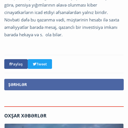
görə, pensiya yığımlarının əlavə olunması kiber
cinayətkarların icad etdiyi əfsanələrdən yalnız biridir.
Növbəti dəfə bu qazanma vədi, müştərinin hesabı ilə saxta
əməliyyatlar barədə mesaj, qazanclı bir investisiya imkanı
barədə hekayə və s. ola bilər.
Paylaş
Tweet
ŞƏRHLƏR
OXŞAR XƏBƏRLƏR