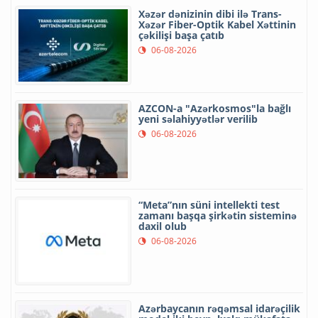
Xəzər dənizinin dibi ilə Trans-
Xəzər Fiber-Optik Kabel Xəttinin
çəkilişi başa çatıb
06-08-2026
AZCON-a "Azərkosmos"la bağlı
yeni səlahiyyətlər verilib
06-08-2026
“Meta”nın süni intellekti test
zamanı başqa şirkətin sisteminə
daxil olub
06-08-2026
Azərbaycanın rəqəmsal idarəçilik