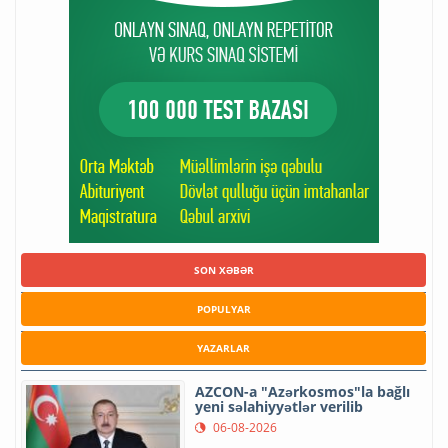
SON XƏBƏR
POPULYAR
YAZARLAR
AZCON-a "Azərkosmos"la bağlı
yeni səlahiyyətlər verilib
06-08-2026