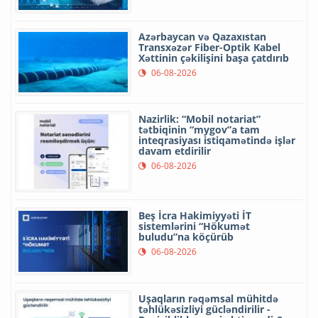
Azərbaycan və Qazaxıstan
Transxəzər Fiber-Optik Kabel
Xəttinin çəkilişini başa çatdırıb
06-08-2026
Nazirlik: “Mobil notariat”
tətbiqinin “mygov”a tam
inteqrasiyası istiqamətində işlər
davam etdirilir
06-08-2026
Beş İcra Hakimiyyəti İT
sistemlərini “Hökumət
buludu”na köçürüb
06-08-2026
Uşaqların rəqəmsal mühitdə
təhlükəsizliyi gücləndirilir -