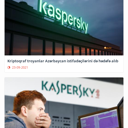
Kriptoqraf troyanlar Azərbaycan istifadəçilərini də hədəfə alıb
23-09-2021