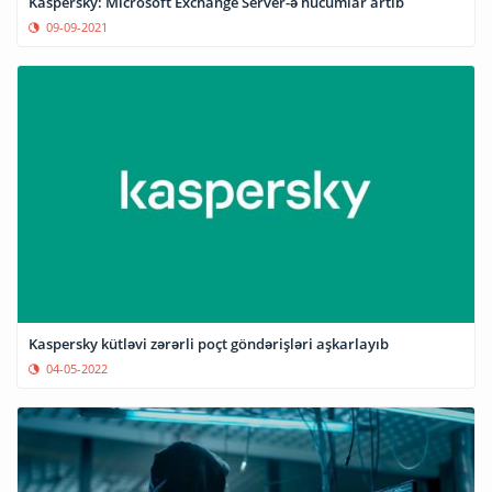
Kaspersky: Microsoft Exchange Server-ə hücumlar artıb
09-09-2021
Kaspersky kütləvi zərərli poçt göndərişləri aşkarlayıb
04-05-2022