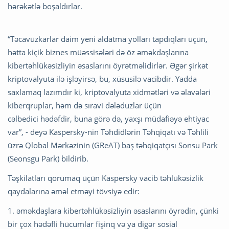
hərəkətlə boşaldırlar.
“Təcavüzkarlar daim yeni aldatma yolları tapdıqları üçün,
hətta kiçik biznes müəssisələri də öz əməkdaşlarına
kibertəhlükəsizliyin əsaslarını öyrətməlidirlər. Əgər şirkət
kriptovalyuta ilə işləyirsə, bu, xüsusilə vacibdir. Yadda
saxlamaq lazımdır ki, kriptovalyuta xidmətləri və əlavələri
kiberqruplar, həm də sıravi dələduzlar üçün
cəlbedici hədəfdir, buna görə də, yaxşı müdafiəyə ehtiyac
var”, - deyə Kaspersky-nin Təhdidlərin Təhqiqatı və Təhlili
üzrə Qlobal Mərkəzinin (GReAT) baş təhqiqatçısı Sonsu Park
(Seonsgu Park) bildirib.
Təşkilatları qorumaq üçün Kaspersky vacib təhlükəsizlik
qaydalarına əməl etməyi tövsiyə edir:
1. əməkdaşlara kibertəhlükəsizliyin əsaslarını öyrədin, çünki
bir çox hədəfli hücumlar fişinq və ya digər sosial