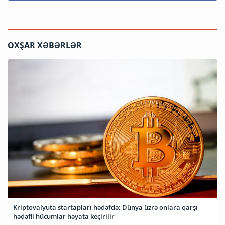
OXŞAR XƏBƏRLƏR
Kriptovalyuta startapları hədəfdə: Dünya üzrə onlara qarşı
hədəfli hücumlar həyata keçirilir