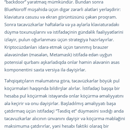
“backdoor” yaratmaq mümkündür. Bundan sonra
BlueNoroff müşahidə üçün digər zərərli alətləri yerləşdirir:
klaviatura casusu və ekran görüntüsünü çəkən proqram.
Sonra təcavüzkarlar həftələrlə və ya aylarla klaviaturadakı
düymə toxunuşlarını və istifadəçinin gündəlik fəaliyyətlərini
izləyir, pulun oğurlanması üçün strategiya hazırlayırlar.
Kriptocüzdanları idarə etmək üçün tanınmış brauzer
əlavəsindən (məsələn, Metamask) istifadə edən uyğun
potensial qurbanı aşkarladıqda onlar həmin əlavənin əsas
komponentini saxta versiya ilə dəyişirlər.
Təhqiqatçıların məlumatına görə, təcavüzkarlar böyük pul
köçürmələri haqqında bildirşlər alırlar. İstifadəçi başqa bir
hesaba pul köçürmək istəyəndə onlar köçürmə əməliyyatını
ələ keçirir və onu dəyişirlər. Başladılmış əməliyyatı başa
çatdırmaq üçün istifadəçi “Təsdiq et” düyməsini sıxdığı anda
təcavuzkarlar alıcının ünvanını dəyişir və köçürmə məbləğini
maksimuma çatdırırlar, yəni hesabı faktiki olaraq bir