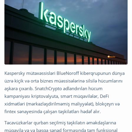
Kaspersky mütəxəssisləri BlueNoroff kiberqrupunun dünya
üzrə kiçik və orta biznes müəssisələrinə silsilə hücumlarını
aşkara çıxarıb. SnatchCrypto adlandırılan hücum
kampaniyası kriptovalyuta, smart müqavilələr, DeFi
xidmətləri (mərkəzləşdirilməmiş maliyyələt), blokçeyn və
fintex sənayesində çalışan təşkilatları hədəf alır.
Təcavüzkarlar qurban seçilmiş təşkilatın əməkdaşlarına
müqavilə və ya başqa sənəd formasında tam funksional