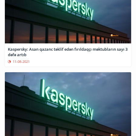
Kaspersky: Asan qazanc təklif edən fırıldaqçı məktubların sayı 3
dəfə artıb
11-08-2021