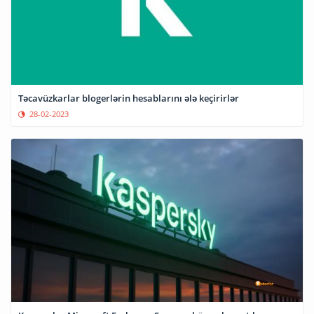
Təcavüzkarlar blogerlərin hesablarını ələ keçirirlər
28-02-2023