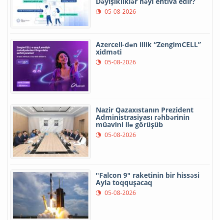
Dəyişikliklər nəyi ehtiva edir?
05-08-2026
Azercell-dən illik “ZengimCELL”
xidməti
05-08-2026
Nazir Qazaxıstanın Prezident
Administrasiyası rəhbərinin
müavini ilə görüşüb
05-08-2026
"Falcon 9" raketinin bir hissəsi
Ayla toqquşacaq
05-08-2026