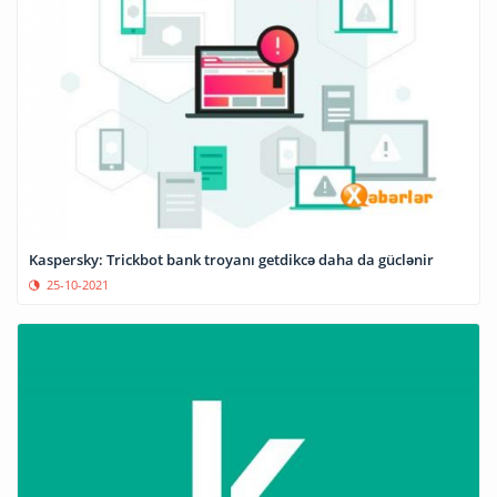
Kaspersky: Trickbot bank troyanı getdikcə daha da güclənir
25-10-2021