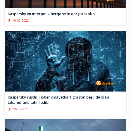
Kaspersky və İnterpol kiberqarətin qarşısını alıb
16-02-2022
Kaspersky rusdilli kiber cinayətkarlığın son beş ildə olan
təkamülünü təhlil edib
29-10-2021