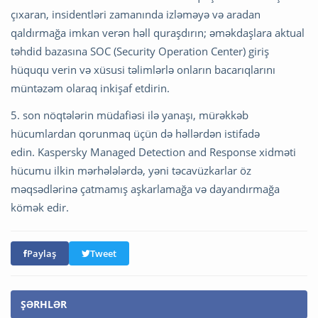
çıxaran, insidentləri zamanında izləməyə və aradan
qaldırmağa imkan verən həll quraşdırın; əməkdaşlara aktual
təhdid bazasına SOC (Security Operation Center) giriş
hüququ verin və xüsusi təlimlərlə onların bacarıqlarını
müntəzəm olaraq inkişaf etdirin.
5. son nöqtələrin müdafiəsi ilə yanaşı, mürəkkəb
hücumlardan qorunmaq üçün də həllərdən istifadə
edin. Kaspersky Managed Detection and Response xidməti
hücumu ilkin mərhələlərdə, yəni təcavüzkarlar öz
məqsədlərinə çatmamış aşkarlamağa və dayandırmağa
kömək edir.
Paylaş
Tweet
ŞƏRHLƏR