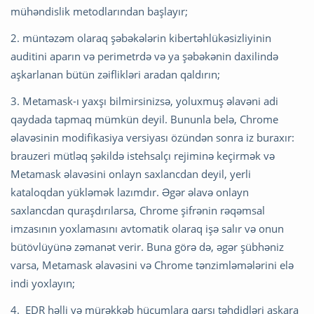
mühəndislik metodlarından başlayır;
2. müntəzəm olaraq şəbəkələrin kibertəhlükəsizliyinin
auditini aparın və perimetrdə və ya şəbəkənin daxilində
aşkarlanan bütün zəiflikləri aradan qaldırın;
3. Metamask-ı yaxşı bilmirsinizsə, yoluxmuş əlavəni adi
qaydada tapmaq mümkün deyil. Bununla belə, Chrome
əlavəsinin modifikasiya versiyası özündən sonra iz buraxır:
brauzeri mütləq şəkildə istehsalçı rejiminə keçirmək və
Metamask əlavəsini onlayn saxlancdan deyil, yerli
kataloqdan yükləmək lazımdır. Əgər əlavə onlayn
saxlancdan quraşdırılarsa, Chrome şifrənin rəqəmsal
imzasının yoxlamasını avtomatik olaraq işə salır və onun
bütövlüyünə zəmanət verir. Buna görə də, əgər şübhəniz
varsa, Metamask əlavəsini və Chrome tənzimləmələrini elə
indi yoxlayın;
4. EDR həlli və mürəkkəb hücumlara qarşı təhdidləri aşkara