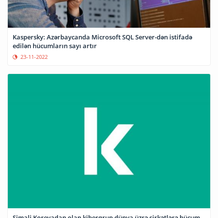
Kaspersky: Azərbaycanda Microsoft SQL Server-dən istifadə
edilən hücumların sayı artır
23-11-2022
Şimali Koreyadan olan kiberqrup dünya üzrə şirkətlərə hücum