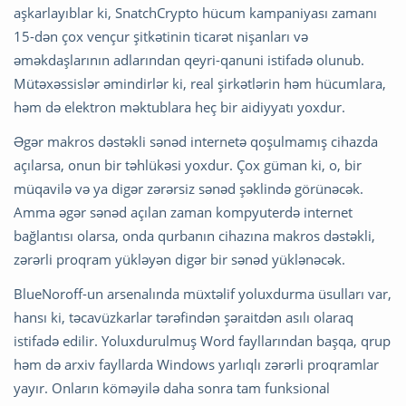
aşkarlayıblar ki, SnatchCrypto hücum kampaniyası zamanı
15-dən çox vençur şitkətinin ticarət nişanları və
əməkdaşlarının adlarından qeyri-qanuni istifadə olunub.
Mütəxəssislər əmindirlər ki, real şirkətlərin həm hücumlara,
həm də elektron məktublara heç bir aidiyyatı yoxdur.
Əgər makros dəstəkli sənəd internetə qoşulmamış cihazda
açılarsa, onun bir təhlükəsi yoxdur. Çox güman ki, o, bir
müqavilə və ya digər zərərsiz sənəd şəklində görünəcək.
Amma əgər sənəd açılan zaman kompyuterdə internet
bağlantısı olarsa, onda qurbanın cihazına makros dəstəkli,
zərərli proqram yükləyən digər bir sənəd yüklənəcək.
BlueNoroff-un arsenalında müxtəlif yoluxdurma üsulları var,
hansı ki, təcavüzkarlar tərəfindən şəraitdən asılı olaraq
istifadə edilir. Yoluxdurulmuş Word fayllarından başqa, qrup
həm də arxiv fayllarda Windows yarlıqlı zərərli proqramlar
yayır. Onların köməyilə daha sonra tam funksional