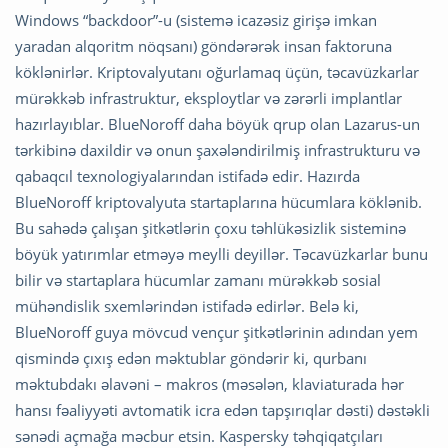
Windows “backdoor”-u (sistemə icazəsiz girişə imkan
yaradan alqoritm nöqsanı) göndərərək insan faktoruna
köklənirlər. Kriptovalyutanı oğurlamaq üçün, təcavüzkarlar
mürəkkəb infrastruktur, eksploytlar və zərərli implantlar
hazırlayıblar. BlueNoroff daha böyük qrup olan Lazarus-un
tərkibinə daxildir və onun şaxələndirilmiş infrastrukturu və
qabaqcıl texnologiyalarından istifadə edir. Hazırda
BlueNoroff kriptovalyuta startaplarına hücumlara köklənib.
Bu sahədə çalışan şitkətlərin çoxu təhlükəsizlik sisteminə
böyük yatırımlar etməyə meylli deyillər. Təcavüzkarlar bunu
bilir və startaplara hücumlar zamanı mürəkkəb sosial
mühəndislik sxemlərindən istifadə edirlər. Belə ki,
BlueNoroff guya mövcud vençur şitkətlərinin adından yem
qismində çıxış edən məktublar göndərir ki, qurbanı
məktubdakı əlavəni – makros (məsələn, klaviaturada hər
hansı fəaliyyəti avtomatik icra edən tapşırıqlar dəsti) dəstəkli
sənədi açmağa məcbur etsin. Kaspersky təhqiqatçıları