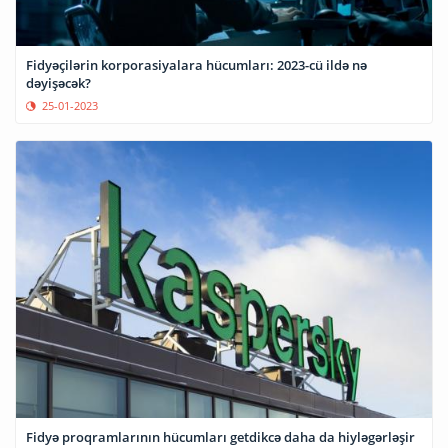
Fidyəçilərin korporasiyalara hücumları: 2023-cü ildə nə
dəyişəcək?
25-01-2023
Fidyə proqramlarının hücumları getdikcə daha da hiyləgərləşir