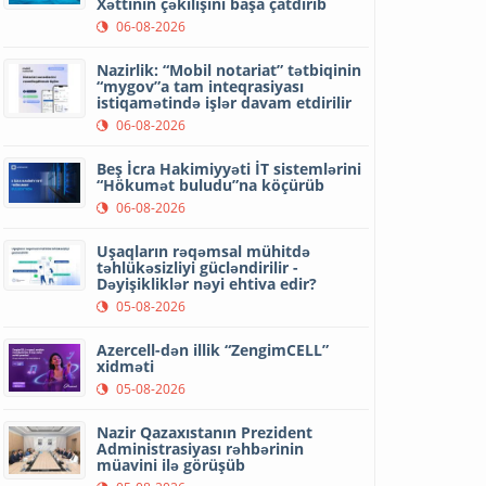
Xəttinin çəkilişini başa çatdırıb
06-08-2026
Nazirlik: “Mobil notariat” tətbiqinin
“mygov”a tam inteqrasiyası
istiqamətində işlər davam etdirilir
06-08-2026
Beş İcra Hakimiyyəti İT sistemlərini
“Hökumət buludu”na köçürüb
06-08-2026
Uşaqların rəqəmsal mühitdə
təhlükəsizliyi gücləndirilir -
Dəyişikliklər nəyi ehtiva edir?
05-08-2026
Azercell-dən illik “ZengimCELL”
xidməti
05-08-2026
Nazir Qazaxıstanın Prezident
Administrasiyası rəhbərinin
müavini ilə görüşüb