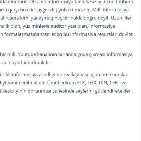
idə olunmur. Ölkənin informasiya təhlükəsizliyi üçün mühüm
za qarşı bu cür sayğısızlıq yolverilməzdir. Milli informasiya
osial resurs kimi yanaşmaq heç bir halda doğru deyil. Uzun illər
lik olan, yüz minlərlə auditoriyası olan, informasiya
in formalaşmasına təsir edən bu informasiya resursları dövlət
n bir milli Youtube kanalının bir anda yoxa çıxması informasiya
raq dəyərləndirlməlidir:
ir ki, informasiya azadlığının reallaşması üçün bu resurslar
zliyi təmin edilməlidir. Ümid edirəm ETX, DTX, DİN, CERT və
lükəsizliyinin qorunması sahəsində səylərini gücləndirəcəklər".