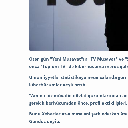
Ötən gün "Yeni Musavat"ın "TV Musavat" və "
öncə "Toplum TV" də kiberhücuma məruz qalm
Ümumiyyətlə, statistikaya nəzər salanda görmə
kiberhücumlar xeyli artıb.
"Amma biz müvafiq dövlət qurumlarından ad
gərək kiberhücumdan öncə, profilaktiki işləri, 
Bunu Xeberler.az-a məsələni şərh edərkən Az
Gündüz deyib.