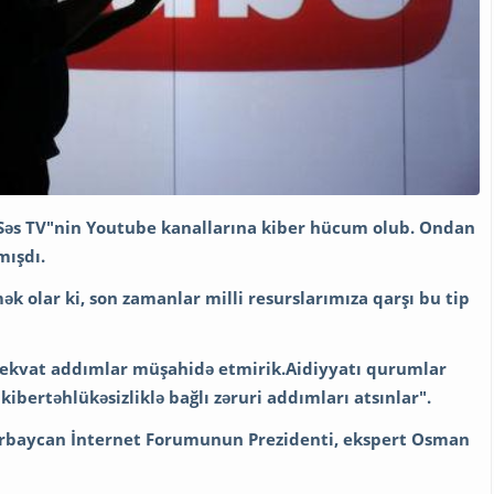
Səs TV"nin Youtube kanallarına kiber hücum olub. Ondan
ışdı.
k olar ki, son zamanlar milli resurslarımıza qarşı bu tip
ekvat addımlar müşahidə etmirik.
Aidiyyatı qurumlar
kibertəhlükəsizliklə bağlı zəruri addımları atsınlar".
ərbaycan İnternet Forumunun Prezidenti, ekspert Osman