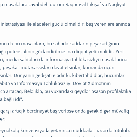
 tip məsələlərə cavabdeh qurum Rəqəmsal İnkişaf və Nəqliyat
nistrasiyası ilə əlaqələri güclü olmalıdır, baş verənlərə anında
u da bu məsələlərə, bu sahədə kadrların peşəkarlığının
ağlı potensialının gücləndirilməsinə diqqət yetirməlidir. Yeri
ri, media sahibləri də informasiya təhlükəsizliyi məsələlərinə
lar, peşəkar mütəxəssisləri dəvət etsinlər, komanda üçün
tsinlər. Dünyanın gedişatı elədir ki, kibertəhdidlər, hücumlar
abitə və İnformasiya Təhlükəsizliyi Dövlət Xidmətinin
cə artacaq. Beləliklə, bu yuxarıdakı qeydlər əsasən profilaktika
 bağlı idi".
qarşı artıq kibercinayət baş veribsə onda gərək digər müvafiq
ər:
eynəlxalq konvensiyada yetərincə müddəalar nəzərdə tutulub.