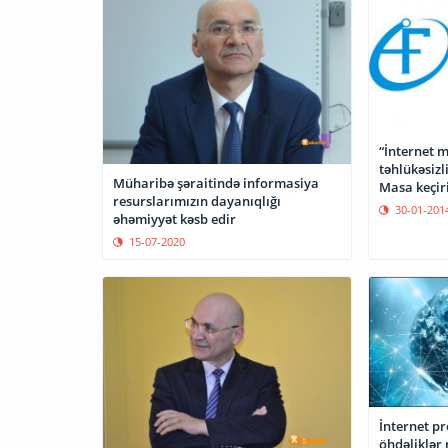
“İnternet 
təhlükəsiz
Müharibə şəraitində informasiya
Masa keçir
resurslarımızın dayanıqlığı
30-01-201
əhəmiyyət kəsb edir
15-07-2020
İnternet pr
öhdəliklər