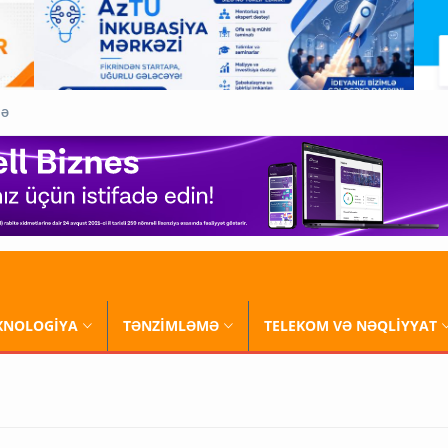
QƏ
XNOLOGİYA
TƏNZİMLƏMƏ
TELEKOM VƏ NƏQLİYYAT