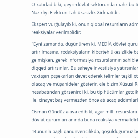
O xatırladıb ki, qeyri-dövlət sektorunda məhz bu
Nazirliyi Elektron Təhlükəsizlik Xidmətidir.
Ekspert vurğulayıb ki, onun qlobal resursların admi
reaksiyalar verilməlidir:
"Eyni zamanda, düşünürəm ki, MEDİA dövlət qurum
artırılmasına, redaksiyaların kibertəhlükəsizliklə b
gəlmişkən, gərək informasiya resurslarının sahiblə
diqqəti artırsınlar. Bu sahəyə investisiya yatırsın
vaxtaşırı peşəkarları dəvət edərək təlimlər təşkil e
olacaq və müşahidələr göstərir, elə bizim Xüsusi R
hesabatından görsənirdi ki, bu tip hücümlar getdik
ilə, cinayət baş verməzdən öncə atılacaq addımlarla
Osman Gündüz əlavə edib ki, əgər milli resurslara 
dövlət qurumları anında buna reaksiya verməlidirl
"Bununla bağlı qanunvericilikdə, qoşulduğumuz b