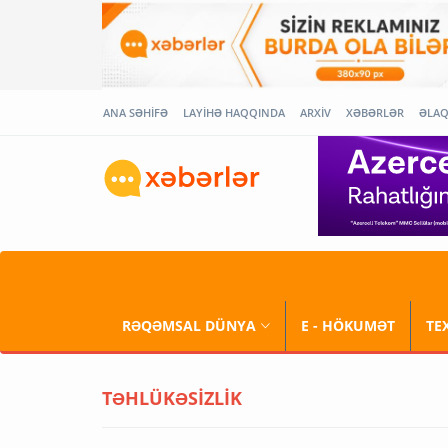
ANA SƏHİFƏ
LAYİHƏ HAQQINDA
ARXİV
XƏBƏRLƏR
ƏLA
RƏQƏMSAL DÜNYA
E - HÖKUMƏT
TE
TƏHLÜKƏSİZLİK