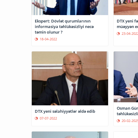
Ekspert: Dövlət qurumlarının
DTX yeni fə
informasiya təhlükəsizliyi necə
müəyyən e
təmin olunur ?
23-04-202
18-04-2022
Osman Gün
DTX yeni səlahiyyətlər əldə edib
təhlükəsizl
07-07-2022
20-02-202