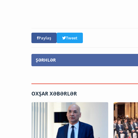
Paylaş
Tweet
ŞƏRHLƏR
OXŞAR XƏBƏRLƏR