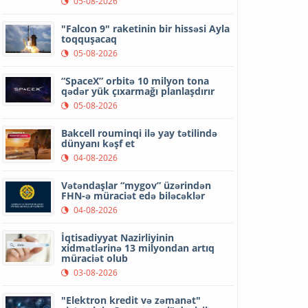
05-08-2026
"Falcon 9" raketinin bir hissəsi Ayla
toqquşacaq
05-08-2026
“SpaceX” orbitə 10 milyon tona
qədər yük çıxarmağı planlaşdırır
05-08-2026
Bakcell rouminqi ilə yay tətilində
dünyanı kəşf et
04-08-2026
Vətəndaşlar “mygov” üzərindən
FHN-ə müraciət edə biləcəklər
04-08-2026
İqtisadiyyat Nazirliyinin
xidmətlərinə 13 milyondan artıq
müraciət olub
03-08-2026
"Elektron kredit və zəmanət"