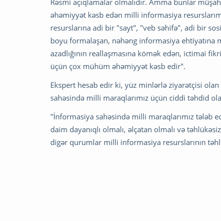
Rəsmi açıqlamalar olmalıdır. Amma bunlar müşah
əhəmiyyət kəsb edən milli informasiya resurslarımı
resurslarına adi bir "sayt", "veb səhifə", adi bir s
boyu formalaşan, nəhəng informasiya ehtiyatına ma
azadlığının reallaşmasına kömək edən, ictimai fikr
üçün çox mühüm əhəmiyyət kəsb edir".
Ekspert hesab edir ki, yüz minlərlə ziyarətçisi ola
sahəsində milli maraqlarımız üçün ciddi təhdid ola
"İnformasiya sahəsində milli maraqlarımız tələb ed
daim dayanıqlı olmalı, əlçatan olmalı və təhlükəsi
digər qurumlar milli informasiya resurslarının təh