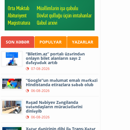
SON XƏBƏR
POPULYAR
YAZARLAR
“Biletim.az” portalı üzərindən
onlayn bilet alanların sayı 2
dəfəyədək artıb
07-08-2026
“Google”un məlumat emalı mərkəzi
Hindistanda etirazlara səbəb olub
06-08-2026
Rəşad Nəbiyev Zəngilanda
vətəndaşların müraciətlərini
dinləyib
06-08-2026
Xəzər dənizinin dibi ilə Trans-Xəzər