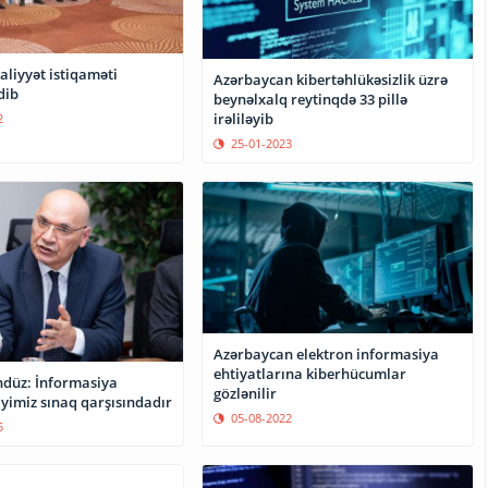
aliyyət istiqaməti
Azərbaycan kibertəhlükəsizlik üzrə
dib
beynəlxalq reytinqdə 33 pillə
irəliləyib
2
25-01-2023
Azərbaycan elektron informasiya
ehtiyatlarına kiberhücumlar
düz: İnformasiya
gözlənilir
iyimiz sınaq qarşısındadır
05-08-2022
5