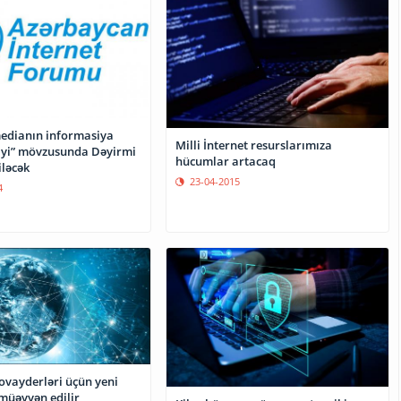
medianın informasiya
Milli İnternet resurslarımıza
liyi” mövzusunda Dəyirmi
hücumlar artacaq
iləcək
23-04-2015
4
ovayderləri üçün yeni
 müəyyən edilir