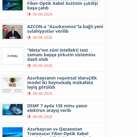
Fiber-Optik Kabel Xəttinin çəkilişi
başa çatıb
06-08-2026
AZCON-a "Azərkosmos"la bağlı yeni
səlahiyyətlər verilib
06-08-2026
“Meta”nın süni intellekti test
zamanı başqa şirkətin sisteminə
daxil olub
06-08-2026
Azərbaycanın rəqəmsal idarəçilik
model iki beynəlxalq mükafata
layiq görülüb
06-08-2026
DSMF 7 ayda 135 minə yaxın
elektron arayış verib
06-08-2026
Azərbaycan və Qazaxıstan
Transxəzər Fiber-Optik Kabel