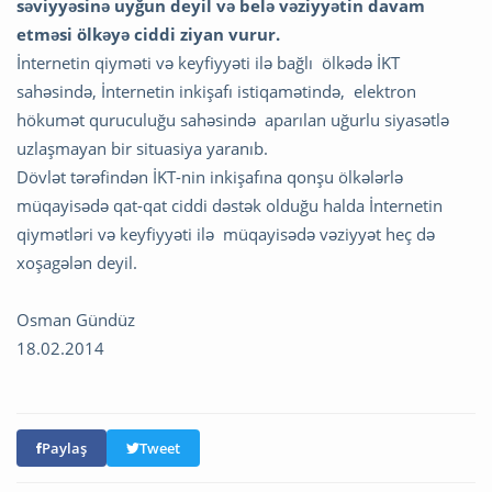
səviyyəsinə uyğun deyil və belə vəziyyətin davam
etməsi ölkəyə ciddi ziyan vurur.
İnternetin qiyməti və keyfiyyəti ilə bağlı ölkədə İKT
sahəsində, İnternetin inkişafı istiqamətində, elektron
hökumət quruculuğu sahəsində aparılan uğurlu siyasətlə
uzlaşmayan bir situasiya yaranıb.
Dövlət tərəfindən İKT-nin inkişafına qonşu ölkələrlə
müqayisədə qat-qat ciddi dəstək olduğu halda İnternetin
qiymətləri və keyfiyyəti ilə müqayisədə vəziyyət heç də
xoşagələn deyil.
Osman Gündüz
18.02.2014
Paylaş
Tweet