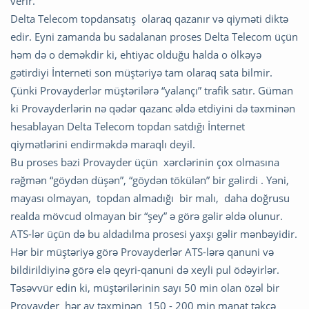
verir.
Delta Telecom topdansatış olaraq qazanır və qiyməti diktə
edir. Eyni zamanda bu sadalanan proses Delta Telecom üçün
həm də o deməkdir ki, ehtiyac olduğu halda o ölkəyə
gətirdiyi İnterneti son müştəriyə tam olaraq sata bilmir.
Çünki Provayderlər müştərilərə “yalançı” trafik satır. Güman
ki Provayderlərin nə qədər qazanc əldə etdiyini də təxminən
hesablayan Delta Telecom topdan satdığı İnternet
qiymətlərini endirməkdə maraqlı deyil.
Bu proses bəzi Provayder üçün xərclərinin çox olmasına
rəğmən “göydən düşən”, “göydən tökülən” bir gəlirdi . Yəni,
mayası olmayan, topdan almadığı bir malı, daha doğrusu
realda mövcud olmayan bir “şey” ə görə gəlir əldə olunur.
ATS-lər üçün də bu aldadılma prosesi yaxşı gəlir mənbəyidir.
Hər bir müştəriyə görə Provayderlər ATS-lərə qanuni və
bildirildiyinə görə elə qeyri-qanuni də xeyli pul ödəyirlər.
Təsəvvür edin ki, müştərilərinin sayı 50 min olan özəl bir
Provayder hər ay təxminən 150 - 200 min manat təkcə