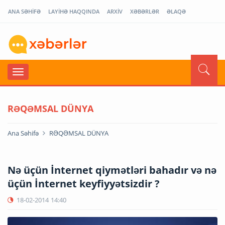
ANA SƏHİFƏ
LAYİHƏ HAQQINDA
ARXİV
XƏBƏRLƏR
ƏLAQƏ
RƏQƏMSAL DÜNYA
Ana Səhifə
RƏQƏMSAL DÜNYA
Nə üçün İnternet qiymətləri bahadır və nə
üçün İnternet keyfiyyətsizdir ?
18-02-2014
14:40