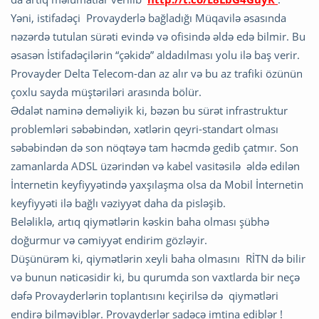
Yəni, istifadəçi Provayderlə bağladığı Müqavilə əsasında
nəzərdə tutulan sürəti evində və ofisində əldə edə bilmir. Bu
əsasən İstifadəçilərin “çəkidə” aldadılması yolu ilə baş verir.
Provayder Delta Telecom-dan az alır və bu az trafiki özünün
çoxlu sayda müştəriləri arasında bölür.
Ədalət naminə deməliyik ki, bəzən bu sürət infrastruktur
problemləri səbəbindən, xətlərin qeyri-standart olması
səbəbindən də son nöqtəyə tam həcmdə gedib çatmır. Son
zamanlarda ADSL üzərindən və kabel vasitəsilə əldə edilən
İnternetin keyfiyyətində yaxşılaşma olsa da Mobil İnternetin
keyfiyyəti ilə bağlı vəziyyət daha da pisləşib.
Beləliklə, artıq qiymətlərin kəskin baha olması şübhə
doğurmur və cəmiyyət endirim gözləyir.
Düşünürəm ki, qiymətlərin xeyli baha olmasını RİTN də bilir
və bunun nəticəsidir ki, bu qurumda son vaxtlarda bir neçə
dəfə Provayderlərin toplantısını keçirilsə də qiymətləri
endirə bilməyiblər. Provayderlər sadəcə imtina ediblər !