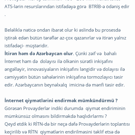
ATS-lərin resurslarından istifadəyə görə BTRİB-ə ödəniş edir
.
Beləliklə nəticə ondan ibarət olur ki əslində bu prosesdə
iştirak edən bütün tərəflər az-çox qazanırlar və itirən yalnız
istifadəçi- müştəridir.
İtirən həm də Azərbaycan olur
. Çünki zəif və bahalı
İnternet həm də dolayısı ilə ölkənin sürətli inkişafını
əngəlləyir, innovasiyaların inkişafını ləngidir və dolayısı ilə
cəmiyyətin bütün sahələrinin inkişafına tormozlayıcı təsir
edir. Azərbaycanın beynəlxalq imicinə də mənfi təsir edir.
İnternet qiymətlərini endirmək mümkündürmü ?
Görəsən Provayderlər indiki durumda qiymət endiriminin
mümkünsüz olmasını bildirməkdə haqlıdırlarmı ?
Qeyd etdik ki RİTN-də bir neçə dəfə Provayderlərin toplantısı
keçirilib və RİTN qiymətlərin endirilməsini təklif etsə də