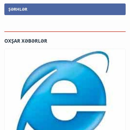
ŞƏRHLƏR
OXŞAR XƏBƏRLƏR