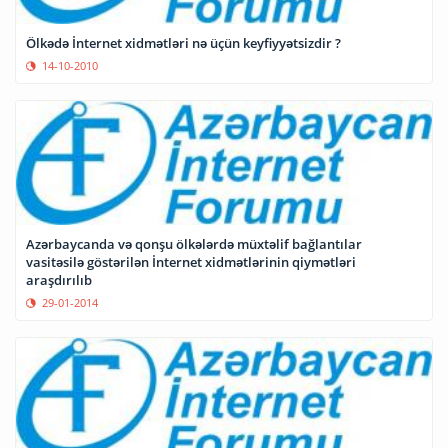
Ölkədə İnternet xidmətləri nə üçün keyfiyyətsizdir ?
14-10-2010
Azərbaycanda və qonşu ölkələrdə müxtəlif bağlantılar
vasitəsilə göstərilən İnternet xidmətlərinin qiymətləri
araşdırılıb
29-01-2014