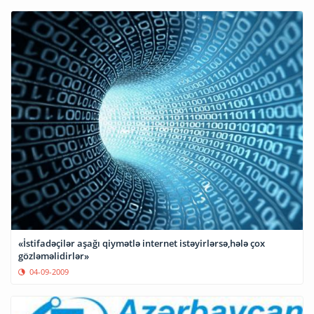
«İstifadəçilər aşağı qiymətlə internet istəyirlərsə,hələ çox
gözləməlidirlər»
04-09-2009