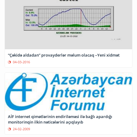
“Çəkidə aldadan” provayderlər məlum olacaq –Yeni xidmət
04-03-2016
AİF internet qimətlərinin endiriləməsi ilə bağlı apardığı
monitorinqin ilkin nəticələrini açıqlayıb
24-02-2009