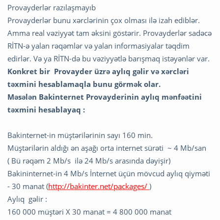
Provayderlər razılaşmayıb
Provayderlər bunu xərclərinin çox olması ilə izah ediblər.
Amma real vəziyyət tam əksini göstərir. Provayderlər sadəcə
RİTN-ə yalan rəqəmlər və yalan informasiyalar təqdim
edirlər. Və ya RİTN-də bu vəziyyətlə barışmaq istəyənlər var.
Konkret bir Provayder üzrə aylıq gəlir və xərcləri
təxmini hesablamaqla bunu görmək olar.
Məsələn Bakinternet Provayderinin aylıq mənfəətini
təxmini hesablayaq :
Bakinternet-in müştərilərinin sayı 160 min.
Müştərilərin aldığı ən aşağı orta internet sürəti ~ 4 Mb/san
( Bü rəqəm 2 Mb/s ilə 24 Mb/s arasında dəyişir)
Bakininternet-in 4 Mb/s İnternet üçün mövcud aylıq qiyməti
- 30 manat (
http://bakinter.net/packages/
)
Aylıq gəlir :
160 000 müştəri X 30 manat = 4 800 000 manat