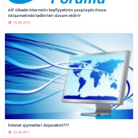
AİF ölkədə internetin keyfiyyətinin yaxşılaşdırılması
istiqamətində tədbirləri davam etdirir
14-04-2010
İntenet qiymətləri düşücəkmi???
23-06-2011