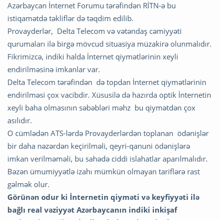
Azərbaycan İnternet Forumu tərəfindən RİTN-ə bu
istiqamətdə təkliflər də təqdim edilib.
Provayderlər, Delta Telecom və vətəndaş cəmiyyəti
qurumaları ilə birgə mövcud situasiya müzakirə olunmalıdır.
Fikrimizcə, indiki halda İnternet qiymətlərinin xeyli
endirilməsinə imkanlar var.
Delta Telecom tərəfindən də topdan İnternet qiymətlərinin
endirilməsi çox vacibdir. Xüsusilə də hazırda optik İnternetin
xeyli baha olmasının səbəbləri məhz bu qiymətdən çox
asılıdır.
O cümlədən ATS-lərdə Provayderlərdən toplanan ödənişlər
bir daha nəzərdən keçirilməli, qeyri-qanuni ödənişlərə
imkan verilməməli, bu sahədə ciddi islahatlar aparılmalıdır.
Bəzən ümumiyyətlə izahı mümkün olmayan tariflərə rast
gəlmək olur.
Görünən odur ki İnternetin qiyməti və keyfiyyəti ilə
bağlı real vəziyyət Azərbaycanın indiki inkişaf