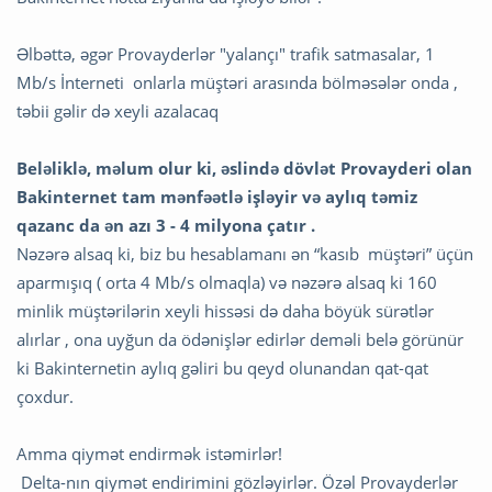
Əlbəttə, əgər Provayderlər "yalançı" trafik satmasalar, 1
Mb/s İnterneti onlarla müştəri arasında bölməsələr onda ,
təbii gəlir də xeyli azalacaq
Beləliklə, məlum olur ki, əslində dövlət Provayderi olan
Bakinternet tam mənfəətlə işləyir və aylıq təmiz
qazanc da ən azı 3 - 4 milyona çatır .
Nəzərə alsaq ki, biz bu hesablamanı ən “kasıb müştəri” üçün
aparmışıq ( orta 4 Mb/s olmaqla) və nəzərə alsaq ki 160
minlik müştərilərin xeyli hissəsi də daha böyük sürətlər
alırlar , ona uyğun da ödənişlər edirlər deməli belə görünür
ki Bakinternetin aylıq gəliri bu qeyd olunandan qat-qat
çoxdur.
Amma qiymət endirmək istəmirlər!
Delta-nın qiymət endirimini gözləyirlər. Özəl Provayderlər