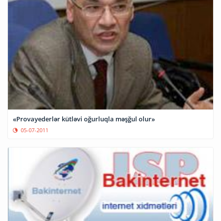
«Provayederlər kütləvi oğurluqla məşğul olur»
05-07-2011