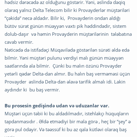
hədsiz dərəcədə az olduğunu göstərir. Yəni, əslində dəqiq
olaraq yalnız Delta Telecom bilir ki Provayderlər müştəriləri
“çəkidə” necə aldadır. Bilir ki, Provayderin ondan aldığı
bütöv sürət günün müəyyən vaxtı pik həddindədir, sistem
dolub-daşır və həmin Provayderin müştərilərinin tələbatına
cavab vermir.
Nəticədə də istifadəçi Müqavilədə göstərilən sürəti əldə edə
bilmir. Yəni müştəri pulunu verdiyi malı günün müəyyən
saatlarında ala bilmir. Çünki bu malın özünü Provayder
yetərli qədər Delta-dan almır. Bu halın baş verməməsi üçün
Provayder əslində Delta-dan əlavə tarifik almalı idi. Lakin
aydındır ki bu baş vermir.
Bu prosesin gedişində udan və uduzanlar var.
Müştəri üçün təbii ki bu aldadılmadır, istehlakçı hüquqların
tapdanmasıdır . Əldə etmədiyi bir mala görə , heç bir “şey” ə
görə pul ödəyir. Və təəssüf ki bu az qala kütləvi olaraq baş