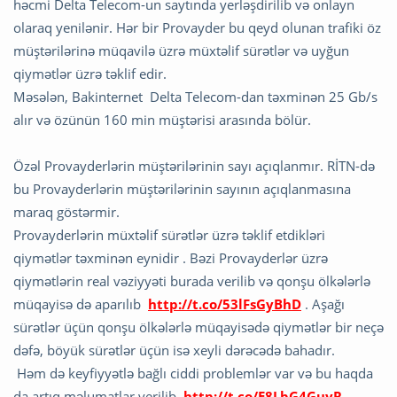
həcmi Delta Telecom-un saytında yerləşdirilib və onlayn
olaraq yenilənir. Hər bir Provayder bu qeyd olunan trafiki öz
müştərilərinə müqavilə üzrə müxtəlif sürətlər və uyğun
qiymətlər üzrə təklif edir.
Məsələn, Bakinternet Delta Telecom-dan təxminən 25 Gb/s
alır və özünün 160 min müştərisi arasında bölür.
Özəl Provayderlərin müştərilərinin sayı açıqlanmır. RİTN-də
bu Provayderlərin müştərilərinin sayının açıqlanmasına
maraq göstərmir.
Provayderlərin müxtəlif sürətlər üzrə təklif etdikləri
qiymətlər təxminən eynidir . Bəzi Provayderlər üzrə
qiymətlərin real vəziyyəti burada verilib və qonşu ölkələrlə
müqayisə də aparılıb
http://t.co/53lFsGyBhD
. Aşağı
sürətlər üçün qonşu ölkələrlə müqayisədə qiymətlər bir neçə
dəfə, böyük sürətlər üçün isə xeyli dərəcədə bahadır.
Həm də keyfiyyətlə bağlı ciddi problemlər var və bu haqda
da artıq məlumatlar verilib
http://t.co/E8LbG4GuyR
.