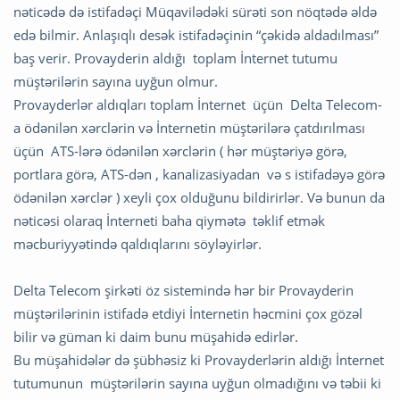
nəticədə də istifadəçi Müqavilədəki sürəti son nöqtədə əldə
edə bilmir. Anlaşıqlı desək istifadəçinin “çəkidə aldadılması”
baş verir. Provayderin aldığı toplam İnternet tutumu
müştərilərin sayına uyğun olmur.
Provayderlər aldıqları toplam İnternet üçün Delta Telecom-
a ödənilən xərclərin və İnternetin müştərilərə çatdırılması
üçün ATS-lərə ödənilən xərclərin ( hər müştəriyə görə,
portlara görə, ATS-dən , kanalizasiyadan və s istifadəyə görə
ödənilən xərclər ) xeyli çox olduğunu bildirirlər. Və bunun da
nəticəsi olaraq İnterneti baha qiymətə təklif etmək
məcburiyyətində qaldıqlarını söyləyirlər.
Delta Telecom şirkəti öz sistemində hər bir Provayderin
müştərilərinin istifadə etdiyi İnternetin həcmini çox gözəl
bilir və güman ki daim bunu müşahidə edirlər.
Bu müşahidələr də şübhəsiz ki Provayderlərin aldığı İnternet
tutumunun müştərilərin sayına uyğun olmadığını və təbii ki