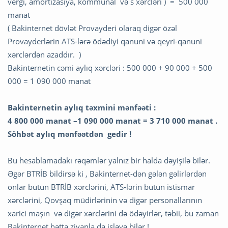
vergi, amortizasiya, kommunal və s xərcləri ) = 500 000
manat
( Bakinternet dövlət Provayderi olaraq digər özəl
Provayderlərin ATS-lərə ödədiyi qanuni və qeyri-qanuni
xərclərdən azaddır. )
Bakinternetin cəmi aylıq xərcləri : 500 000 + 90 000 + 500
000 = 1 090 000 manat
Bakinternetin aylıq təxmini mənfəəti :
4 800 000 manat –1 090 000 manat = 3 710 000 manat .
Söhbət aylıq mənfəətdən gedir !
Bu hesablamadakı rəqəmlər yalnız bir halda dəyişilə bilər.
Əgər BTRİB bildirsə ki , Bakinternet-dən gələn gəlirlərdən
onlar bütün BTRİB xərclərini, ATS-lərin bütün istismar
xərclərini, Qovşaq müdirlərinin və digər personallarının
xarici maşın və digər xərclərini də ödəyirlər, təbii, bu zaman
Bakinternet hətta ziyanla da işləyə bilər !