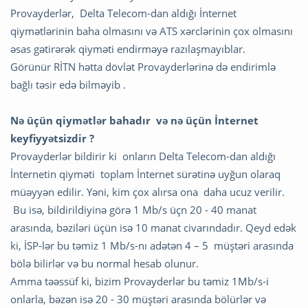
Provayderlər, Delta Telecom-dan aldığı İnternet
qiymətlərinin baha olmasını və ATS xərclərinin çox olmasını
əsas gətirərək qiyməti endirməyə razılaşmayıblar.
Görünür RİTN hətta dövlət Provayderlərinə də endirimlə
bağlı təsir edə bilməyib .
Nə üçün qiymətlər bahadır və nə üçün İnternet
keyfiyyətsizdir ?
Provayderlər bildirir ki onların Delta Telecom-dan aldığı
İnternetin qiyməti toplam İnternet sürətinə uyğun olaraq
müəyyən edilir. Yəni, kim çox alırsa ona daha ucuz verilir.
Bu isə, bildirildiyinə görə 1 Mb/s üçn 20 - 40 manat
arasında, bəziləri üçün isə 10 manat civarındadır. Qeyd edək
ki, İSP-lər bu təmiz 1 Mb/s-nı adətən 4 – 5 müştəri arasında
bölə bilirlər və bu normal hesab olunur.
Amma təəssüf ki, bizim Provayderlər bu təmiz 1Mb/s-i
onlarla, bəzən isə 20 - 30 müştəri arasında bölürlər və