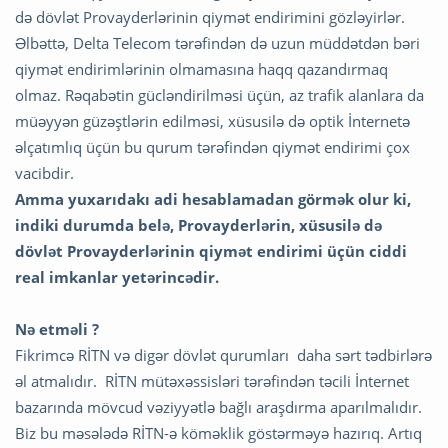
də dövlət Provayderlərinin qiymət endirimini gözləyirlər.
Əlbəttə, Delta Telecom tərəfindən də uzun müddətdən bəri
qiymət endirimlərinin olmamasına haqq qazandırmaq
olmaz. Rəqabətin gücləndirilməsi üçün, az trafik alanlara da
müəyyən güzəştlərin edilməsi, xüsusilə də optik İnternetə
əlçatımlıq üçün bu qurum tərəfindən qiymət endirimi çox
vacibdir.
Amma yuxarıdakı adi hesablamadan görmək olur ki,
indiki durumda belə, Provayderlərin, xüsusilə də
dövlət Provayderlərinin qiymət endirimi üçün ciddi
real imkanlar yetərincədir.
Nə etməli ?
Fikrimcə RİTN və digər dövlət qurumları daha sərt tədbirlərə
əl atmalıdır. RİTN mütəxəssisləri tərəfindən təcili İnternet
bazarında mövcud vəziyyətlə bağlı araşdırma aparılmalıdır.
Biz bu məsələdə RİTN-ə köməklik göstərməyə hazırıq. Artıq