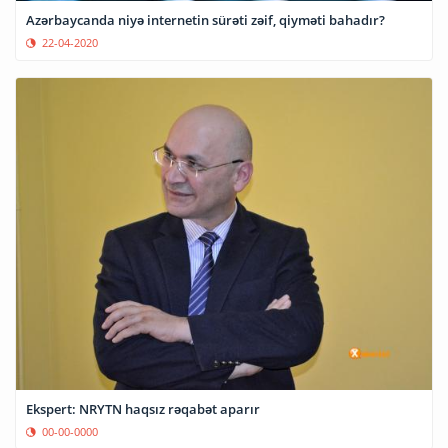
Azərbaycanda niyə internetin sürəti zəif, qiyməti bahadır?
22-04-2020
Ekspert: NRYTN haqsız rəqabət aparır
00-00-0000