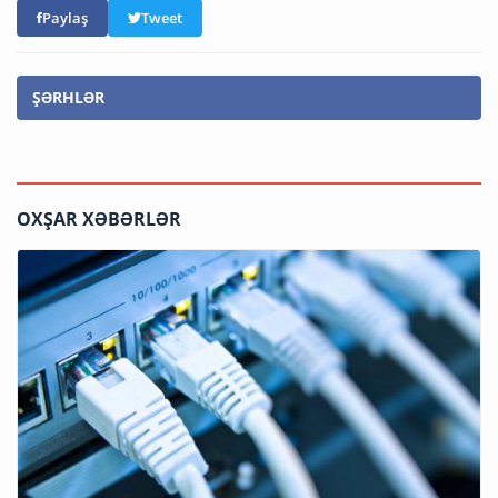
Paylaş
Tweet
ŞƏRHLƏR
OXŞAR XƏBƏRLƏR