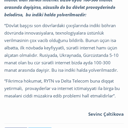
arasında dəyişirsə, xüsusilə də bu dövlət provayderində
belədirsə, bu indiki halda yolverilməzdir:
“Dövlət başçısı son dövrlərdəki çıxışlarında indiki böhran
dövründə innovasiyalara, texnologiyalara üstünlük
verilməsinin çox vacib olduğunu bildirib. Bunun üçün isə
əlbəttə, ilk növbədə keyfiyyətli, sürətli internet hamı üçün
əlçatan olmalıdır. Rusiyada, Ukraynada, Gürcüstanda 5-10
manat olan bu cür sürətli internet bizdə ayda 100-300
manat arasında dəyişir. Bu isə indiki halda yolverilməzdir.
“Fikrimcə hökumət, RYTN və Delta Telecom buna diqqət
yetirməli, provayderlər və internet ictimaiyyəti ilə birgə bu
məsələni ciddi müzakirə edib problemi həll etməlidirlər”.
Sevinc Çəltikova