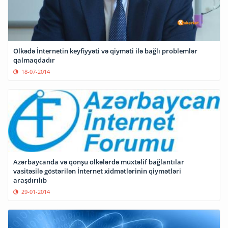
Ölkədə İnternetin keyfiyyəti və qiyməti ilə bağlı problemlər
qalmaqdadır
18-07-2014
Azərbaycanda və qonşu ölkələrdə müxtəlif bağlantılar
vasitəsilə göstərilən İnternet xidmətlərinin qiymətləri
araşdırılıb
29-01-2014