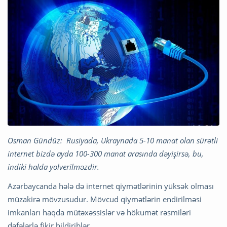
Osman Gündüz: Rusiyada, Ukraynada 5-10 manat olan sürətli
internet bizdə ayda 100-300 manat arasında dəyişirsə, bu,
indiki halda yolverilməzdir.
Azərbaycanda hələ də internet qiymətlərinin yüksək olması
müzakirə mövzusudur. Mövcud qiymətlərin endirilməsi
imkanları haqda mütəxəssislər və hökumət rəsmiləri
dəfələrlə fikir bildiriblər.