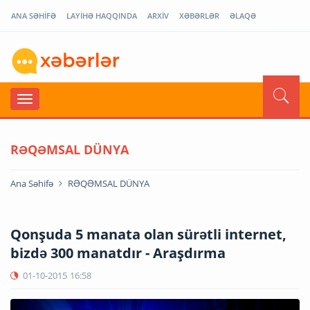
ANA SƏHİFƏ
LAYİHƏ HAQQINDA
ARXİV
XƏBƏRLƏR
ƏLAQƏ
RƏQƏMSAL DÜNYA
Ana Səhifə
RƏQƏMSAL DÜNYA
Qonşuda 5 manata olan sürətli internet,
bizdə 300 manatdır - Araşdırma
01-10-2015
16:58