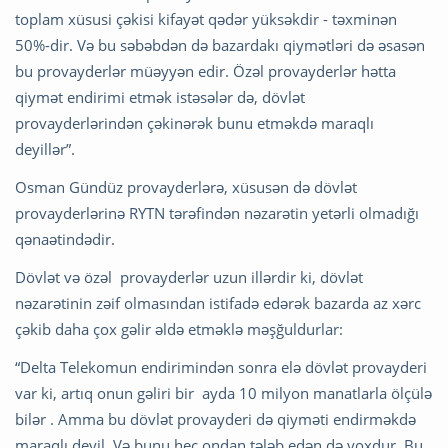
toplam xüsusi çəkisi kifayət qədər yüksəkdir - təxminən
50%-dir. Və bu səbəbdən də bazardakı qiymətləri də əsasən
bu provayderlər müəyyən edir. Özəl provayderlər hətta
qiymət endirimi etmək istəsələr də, dövlət
provayderlərindən çəkinərək bunu etməkdə maraqlı
deyillər”.
Osman Gündüz provayderlərə, xüsusən də dövlət
provayderlərinə RYTN tərəfindən nəzarətin yetərli olmadığı
qənaətindədir.
Dövlət və özəl provayderlər uzun illərdir ki, dövlət
nəzarətinin zəif olmasından istifadə edərək bazarda az xərc
çəkib daha çox gəlir əldə etməklə məşğuldurlar:
“Delta Telekomun endirimindən sonra elə dövlət provayderi
var ki, artıq onun gəliri bir ayda 10 milyon manatlarla ölçülə
bilər . Amma bu dövlət provayderi də qiyməti endirməkdə
maraqlı deyil. Və bunu heç ondan tələb edən də yoxdur. Bu