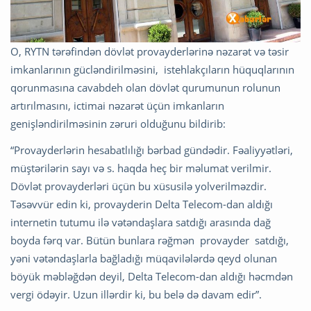
O, RYTN tərəfindən dövlət provayderlərinə nəzarət və təsir
imkanlarının gücləndirilməsini, istehlakçıların hüquqlarının
qorunmasına cavabdeh olan dövlət qurumunun rolunun
artırılmasını, ictimai nəzarət üçün imkanların
genişləndirilməsinin zəruri olduğunu bildirib:
“Provayderlərin hesabatlılığı bərbad gündədir. Fəaliyyətləri,
müştərilərin sayı və s. haqda heç bir məlumat verilmir.
Dövlət provayderləri üçün bu xüsusilə yolverilməzdir.
Təsəvvür edin ki, provayderin Delta Telecom-dan aldığı
internetin tutumu ilə vətəndaşlara satdığı arasında dağ
boyda fərq var. Bütün bunlara rəğmən provayder satdığı,
yəni vətəndaşlarla bağladığı müqavilələrdə qeyd olunan
böyük məbləğdən deyil, Delta Telecom-dan aldığı həcmdən
vergi ödəyir. Uzun illərdir ki, bu belə də davam edir”.