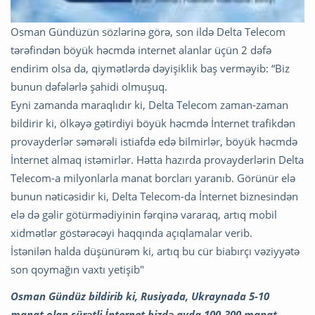
Osman Gündüzün sözlərinə görə, son ildə Delta Telecom
tərəfindən böyük həcmdə internet alanlar üçün 2 dəfə
endirim olsa da, qiymətlərdə dəyişiklik baş verməyib: “Biz
bunun dəfələrlə şahidi olmuşuq.
Eyni zamanda maraqlıdır ki, Delta Telecom zaman-zaman
bildirir ki, ölkəyə gətirdiyi böyük həcmdə İnternet trafikdən
provayderlər səmərəli istiafdə edə bilmirlər, böyük həcmdə
İnternet almaq istəmirlər. Hətta hazırda provayderlərin Delta
Telecom-a milyonlarla manat borcları yaranıb. Görünür elə
bunun nəticəsidir ki, Delta Telecom-da İnternet biznesindən
elə də gəlir götürmədiyinin fərqinə vararaq, artıq mobil
xidmətlər göstərəcəyi haqqında açıqlamalar verib.
İstənilən halda düşünürəm ki, artıq bu cür biabırçı vəziyyətə
son qoymağın vaxtı yetişib"
Osman Gündüz bildirib ki, Rusiyada, Ukraynada 5-10
manat olan sürətli İnternet bizdə ayda 100-300 manat