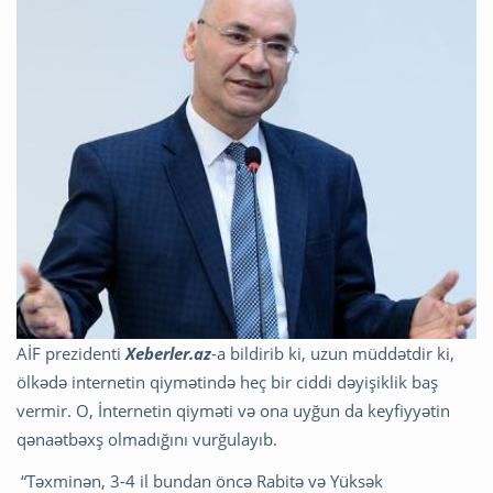
AİF prezidenti
Xeberler.az
-a bildirib ki, uzun müddətdir ki,
ölkədə internetin qiymətində heç bir ciddi dəyişiklik baş
vermir. O, İnternetin qiyməti və ona uyğun da keyfiyyətin
qənaətbəxş olmadığını vurğulayıb.
“Təxminən, 3-4 il bundan öncə Rabitə və Yüksək