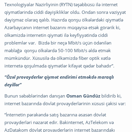
Texnologiyalar Nazirliyinin (RYTN) təşəbbüsü ilə internet
qiymətlərində ciddi dəyişikliklər oldu. Ondan sonra vəziyyət
dəyişməz olaraq qalıb. Hazırda qonşu ölkələrdəki qiymətlə
Azərbaycanın internet bazarını müqayisə etsək görərik ki,
ölkəmizdə internetin qiyməti ilə keyfiyyətində ciddi
problemlər var. Bizdə bir neçə Mbit/s üçün ödənilən
məbləğə qonşu ölkələrdə 50-100 Mbit/s əldə etmək
mümkündür. Xüsusilə də ölkəmizdə fiber optik xətlə
internetə qoşulmada qiymətlər kifayət qədər bahadır”.
“Özəl provayderlər qiymət endirimi etməkdə maraqlı
deyillər”
Bunun səbəblərindən danışan
Osman Gündüz
bildirib ki,
internet bazarında dövlət provayderlərinin xüsusi çəkisi var:
“İnternetin pərakəndə satış bazarına əsasən dövlət
provayderləri nəzarət edir. Bakinternet, AzTelekom və
AzDatakom dövlət provayderlərin internet bazarındakı