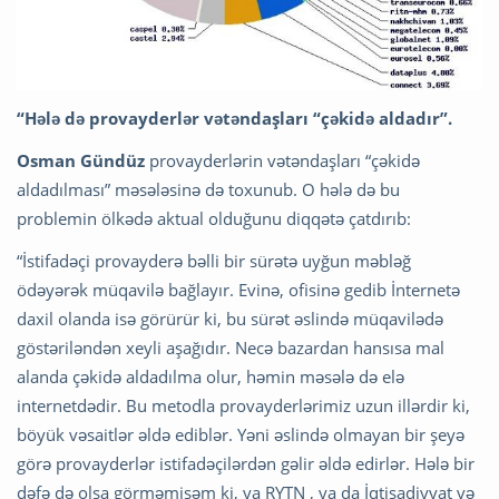
“Hələ də provayderlər vətəndaşları “çəkidə aldadır”.
Osman Gündüz
provayderlərin vətəndaşları “çəkidə
aldadılması” məsələsinə də toxunub. O hələ də bu
problemin ölkədə aktual olduğunu diqqətə çatdırıb:
“İstifadəçi provayderə bəlli bir sürətə uyğun məbləğ
ödəyərək müqavilə bağlayır. Evinə, ofisinə gedib İnternetə
daxil olanda isə görürür ki, bu sürət əslində müqavilədə
göstəriləndən xeyli aşağıdır. Necə bazardan hansısa mal
alanda çəkidə aldadılma olur, həmin məsələ də elə
internetdədir. Bu metodla provayderlərimiz uzun illərdir ki,
böyük vəsaitlər əldə ediblər. Yəni əslində olmayan bir şeyə
görə provayderlər istifadəçilərdən gəlir əldə edirlər. Hələ bir
dəfə də olsa görməmişəm ki, ya RYTN , ya da İqtisadiyyat və