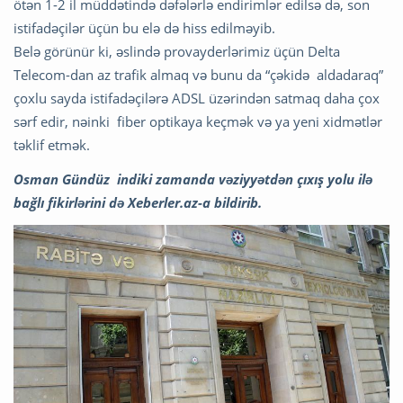
ötən 1-2 il müddətində dəfələrlə endirimlər edilsə də, son
istifadəçilər üçün bu elə də hiss edilməyib.
Belə görünür ki, əslində provayderlərimiz üçün Delta
Telecom-dan az trafik almaq və bunu da “çəkidə aldadaraq”
çoxlu sayda istifadəçilərə ADSL üzərindən satmaq daha çox
sərf edir, nəinki fiber optikaya keçmək və ya yeni xidmətlər
təklif etmək.
Osman Gündüz indiki zamanda vəziyyətdən çıxış yolu ilə
bağlı fikirlərini də Xeberler.az-a bildirib.