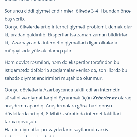
Sonuncu ciddi qiymət endirimləri ölkədə 3-4 il bundan öncə
baş verib.
Qonşu ölkələrdə artıq internet qiyməti problemi, demək olar
ki, aradan qaldırılıb. Ekspertlər isə zaman-zaman bildirirlər
ki, Azərbaycanda internetin qiymətləri digər ölkələrlə
müqayisədə yüksək olaraq qalır.
Həm dövlət rəsmiləri, həm də ekspertlər tərəfindən bu
istiqamətdə dəfələrlə açıqlamalar verilsə də, son illərdə bu
sahədə qiymət endirimləri müşahidə olunmur.
Qonşu dövlətlərlə Azərbaycanda təklif edilən internetin
sürətini və qiymət fərqini öyrənmək üçün
Xeberler.az
olaraq
araşdırma apardıq. Araşdırmalara görə, bəzi qonşu
dövlətlərdə artıq 4, 8 Mbit/s sürətində internet təklifləri
tarixə qovuşub.
Həmin qiymətlər provayderlərin saytlarında arxiv