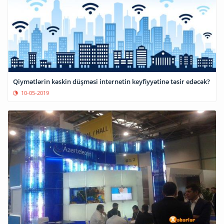
Qiymətlərin kəskin düşməsi internetin keyfiyyətinə təsir edəcək?
10-05-2019