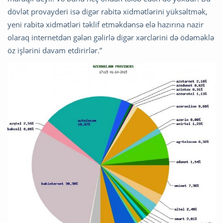
dövlət provayderi isə digər rabitə xidmətlərini yüksəltmək,
yeni rabitə xidmətləri təklif etməkdənsə elə hazırına nazir
olaraq internetdən gələn gəlirlə digər xərclərini də ödəməklə
öz işlərini davam etdirirlər.”