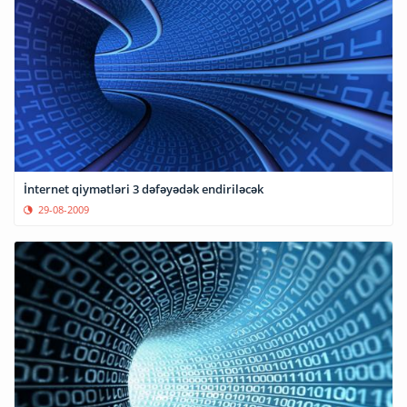
İnternet qiymətləri 3 dəfəyədək endiriləcək
29-08-2009