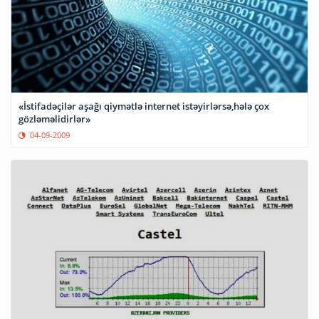
«İstifadəçilər aşağı qiymətlə internet istəyirlərsə,hələ çox
gözləməlidirlər»
04-09-2009