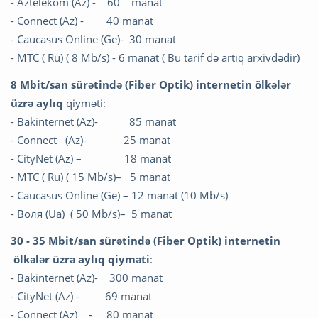
- Aztelekom (Az) - 60 manat
- Connect (Az) - 40 manat
- Caucasus Online (Ge)- 30 manat
- MTC ( Ru) ( 8 Mb/s) - 6 manat ( Bu tarif də artıq arxivdədir)
8 Mbit/san sürətində (Fiber Optik) internetin ölkələr
üzrə aylıq
qiyməti:
- Bakinternet (Az)- 85 manat
- Connect (Az)- 25 manat
- CityNet (Az) – 18 manat
- MTC ( Ru) ( 15 Mb/s)– 5 manat
- Caucasus Online (Ge) – 12 manat (10 Mb/s)
- Воля (Ua) ( 50 Mb/s)– 5 manat
30 - 35 Mbit/san sürətində (Fiber Optik) internetin
ölkələr üzrə aylıq
qiyməti
:
- Bakinternet (Az)- 300 manat
- CityNet (Az) - 69 manat
- Connect (Az) - 80 manat