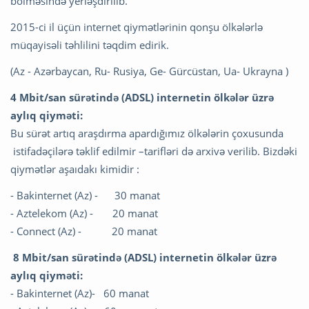
bölməsində yerləşdirilib.
2015-ci il üçün internet qiymətlərinin qonşu ölkələrlə
müqayisəli təhlilini təqdim edirik.
(Az - Azərbaycan, Ru- Rusiya, Ge- Gürcüstan, Ua- Ukrayna )
4 Mbit/san sürətində (ADSL) internetin ölkələr üzrə
aylıq qiyməti:
Bu sürət artıq araşdırma apardığımız ölkələrin çoxusunda
istifadəçilərə təklif edilmir –tarifləri də arxivə verilib. Bizdəki
qiymətlər aşaıdakı kimidir :
- Bakinternet (Az) - 30 manat
- Aztelekom (Az) - 20 manat
- Connect (Az) - 20 manat
8 Mbit/san sürətində (ADSL) internetin ölkələr üzrə
aylıq qiyməti:
- Bakinternet (Az)- 60 manat