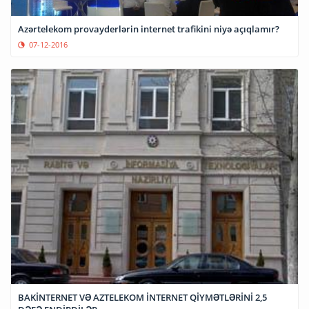
Azərtelekom provayderlərin internet trafikini niyə açıqlamır?
07-12-2016
BAKİNTERNET VƏ AZTELEKOM İNTERNET QİYMƏTLƏRİNİ 2,5