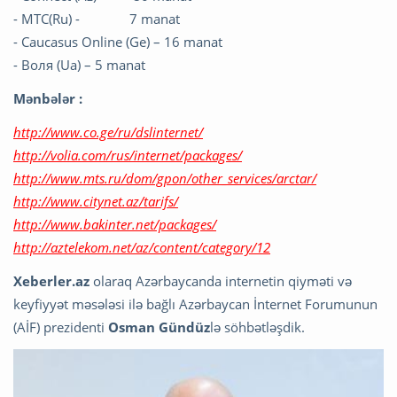
- MTC(Ru) - 7 manat
- Caucasus Online (Ge) – 16 manat
- Воля (Ua) – 5 manat
Mənbələr :
http://www.co.ge/ru/dslinternet/
http://volia.com/rus/internet/packages/
http://www.mts.ru/dom/gpon/other_services/arctar/
http://www.citynet.az/tarifs/
http://www.bakinter.net/packages/
http://aztelekom.net/az/content/category/12
Xeberler.az
olaraq Azərbaycanda internetin qiyməti və
keyfiyyət məsələsi ilə bağlı Azərbaycan İnternet Forumunun
(AİF) prezidenti
Osman Gündüz
lə söhbətləşdik.