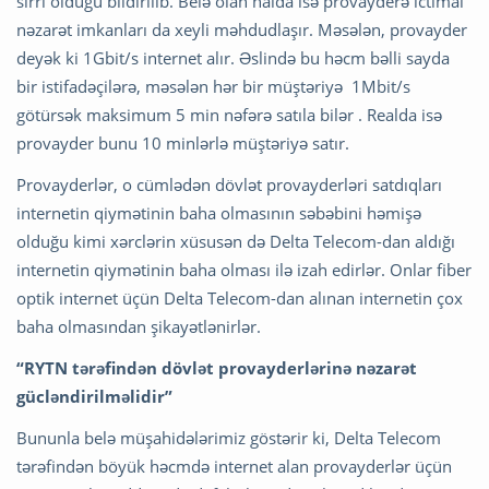
sirri olduğu bildirilib. Belə olan halda isə provayderə ictimai
nəzarət imkanları da xeyli məhdudlaşır. Məsələn, provayder
deyək ki 1Gbit/s internet alır. Əslində bu həcm bəlli sayda
bir istifadəçilərə, məsələn hər bir müştəriyə 1Mbit/s
götürsək maksimum 5 min nəfərə satıla bilər . Realda isə
provayder bunu 10 minlərlə müştəriyə satır.
Provayderlər, o cümlədən dövlət provayderləri satdıqları
internetin qiymətinin baha olmasının səbəbini həmişə
olduğu kimi xərclərin xüsusən də Delta Telecom-dan aldığı
internetin qiymətinin baha olması ilə izah edirlər. Onlar fiber
optik internet üçün Delta Telecom-dan alınan internetin çox
baha olmasından şikayətlənirlər.
“RYTN tərəfindən dövlət provayderlərinə nəzarət
gücləndirilməlidir”
Bununla belə müşahidələrimiz göstərir ki, Delta Telecom
tərəfindən böyük həcmdə internet alan provayderlər üçün