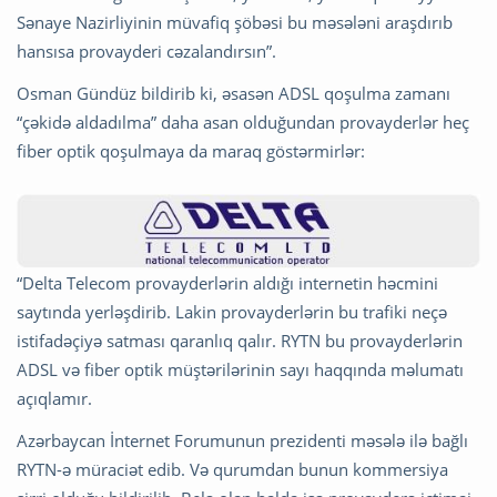
Sənaye Nazirliyinin müvafiq şöbəsi bu məsələni araşdırıb
hansısa provayderi cəzalandırsın”.
Osman Gündüz bildirib ki, əsasən ADSL qoşulma zamanı
“çəkidə aldadılma” daha asan olduğundan provayderlər heç
fiber optik qoşulmaya da maraq göstərmirlər:
“Delta Telecom provayderlərin aldığı internetin həcmini
saytında yerləşdirib. Lakin provayderlərin bu trafiki neçə
istifadəçiyə satması qaranlıq qalır. RYTN bu provayderlərin
ADSL və fiber optik müştərilərinin sayı haqqında məlumatı
açıqlamır.
Azərbaycan İnternet Forumunun prezidenti məsələ ilə bağlı
RYTN-ə müraciət edib. Və qurumdan bunun kommersiya