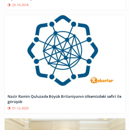
25-10-2018
Nazir Ramin Quluzadə Böyük Britaniyanın ölkəmizdəki səfiri ilə
görüşüb
01-12-2020