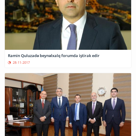
Ramin Quluzadə beynəlxalq forumda iştirak edir
28-11-2017