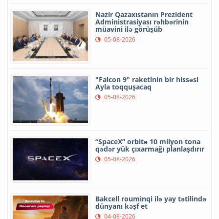
Nazir Qazaxıstanın Prezident
Administrasiyası rəhbərinin
müavini ilə görüşüb
05-08-2026
"Falcon 9" raketinin bir hissəsi
Ayla toqquşacaq
05-08-2026
“SpaceX” orbitə 10 milyon tona
qədər yük çıxarmağı planlaşdırır
05-08-2026
Bakcell rouminqi ilə yay tətilində
dünyanı kəşf et
04-08-2026