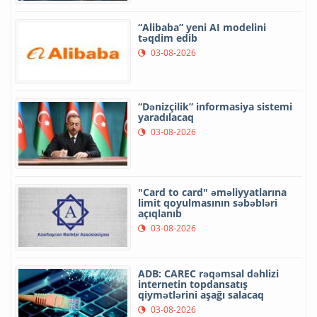
“Alibaba” yeni AI modelini
təqdim edib
03-08-2026
“Dənizçilik” informasiya sistemi
yaradılacaq
03-08-2026
"Card to card" əməliyyatlarına
limit qoyulmasının səbəbləri
açıqlanıb
03-08-2026
ADB: CAREC rəqəmsal dəhlizi
internetin topdansatış
qiymətlərini aşağı salacaq
03-08-2026