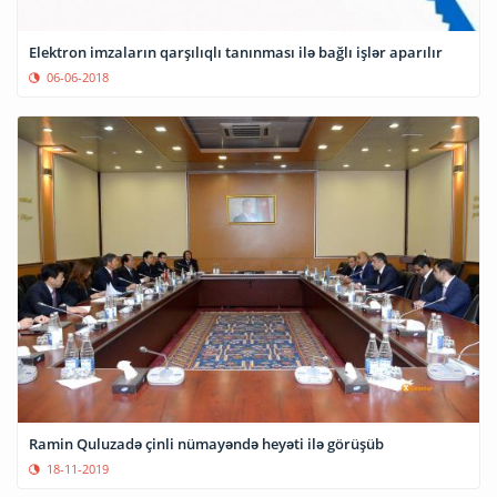
Elektron imzaların qarşılıqlı tanınması ilə bağlı işlər aparılır
06-06-2018
Ramin Quluzadə çinli nümayəndə heyəti ilə görüşüb
18-11-2019