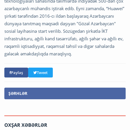
texnologiyaları sahəsində təlimlərdə indiyədək 500-dən çox
azərbaycanlı mühəndis iştirak edib. Eyni zamanda, “Huawei”
şirkəti tərəfindən 2016-cı ildən başlayaraq Azərbaycanı
dünyaya tanıtmaq məqsədi daşıyan "Gözəl Azərbaycan"
sosial layihəsinə start verilib. Sözügedən şirkətlə İKT
infrastrukturu, ağıllı kənd təsərrüfatı, ağıllı şəhər və ağıllı ev,
rəqəmli iqtisadiyyat, rəqəmsal təhsil və digər sahələrdə
gələcək əməkdaşlıqda maraqlıyıq.
Paylaş
Tweet
ŞƏRHLƏR
OXŞAR XƏBƏRLƏR