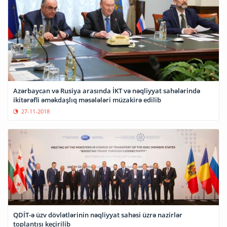
Azərbaycan və Rusiya arasında İKT və nəqliyyat sahələrində
ikitərəfli əməkdaşlıq məsələləri müzakirə edilib
27-11-2018
QDİT-ə üzv dövlətlərinin nəqliyyat sahəsi üzrə nazirlər
toplantısı keçirilib