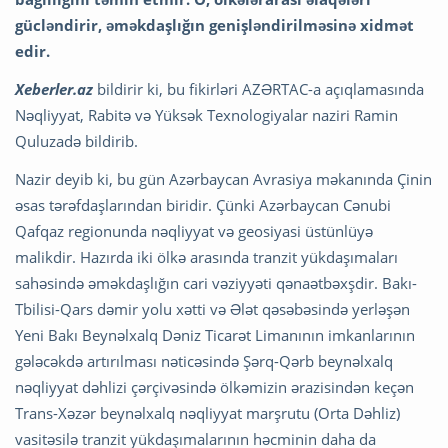
gücləndirir, əməkdaşlığın genişləndirilməsinə xidmət
edir.
Xeberler.az
bildirir ki, bu fikirləri AZƏRTAC-a açıqlamasında
Nəqliyyat, Rabitə və Yüksək Texnologiyalar naziri Ramin
Quluzadə bildirib.
Nazir deyib ki, bu gün Azərbaycan Avrasiya məkanında Çinin
əsas tərəfdaşlarından biridir. Çünki Azərbaycan Cənubi
Qafqaz regionunda nəqliyyat və geosiyasi üstünlüyə
malikdir. Hazırda iki ölkə arasında tranzit yükdaşımaları
sahəsində əməkdaşlığın cari vəziyyəti qənaətbəxşdir. Bakı-
Tbilisi-Qars dəmir yolu xətti və Ələt qəsəbəsində yerləşən
Yeni Bakı Beynəlxalq Dəniz Ticarət Limanının imkanlarının
gələcəkdə artırılması nəticəsində Şərq-Qərb beynəlxalq
nəqliyyat dəhlizi çərçivəsində ölkəmizin ərazisindən keçən
Trans-Xəzər beynəlxalq nəqliyyat marşrutu (Orta Dəhliz)
vasitəsilə tranzit yükdaşımalarının həcminin daha da