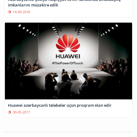
imkanlarını müzakirə edib
14-09-2018
Huawei azərbaycanlı tələbələr üçün proqram elan edir
30-05-2017