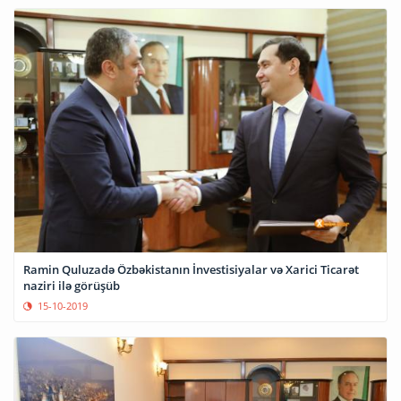
Ramin Quluzadə Özbəkistanın İnvestisiyalar və Xarici Ticarət
naziri ilə görüşüb
15-10-2019