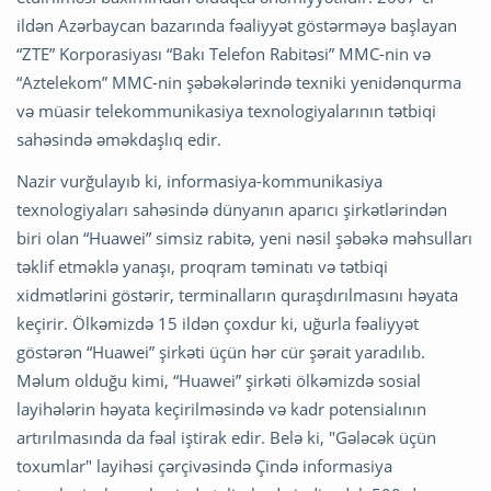
ildən Azərbaycan bazarında fəaliyyət göstərməyə başlayan
“ZTE” Korporasiyası “Bakı Telefon Rabitəsi” MMC-nin və
“Aztelekom” MMC-nin şəbəkələrində texniki yenidənqurma
və müasir telekommunikasiya texnologiyalarının tətbiqi
sahəsində əməkdaşlıq edir.
Nazir vurğulayıb ki, informasiya-kommunikasiya
texnologiyaları sahəsində dünyanın aparıcı şirkətlərindən
biri olan “Huawei” simsiz rabitə, yeni nəsil şəbəkə məhsulları
təklif etməklə yanaşı, proqram təminatı və tətbiqi
xidmətlərini göstərir, terminalların quraşdırılmasını həyata
keçirir. Ölkəmizdə 15 ildən çoxdur ki, uğurla fəaliyyət
göstərən “Huawei” şirkəti üçün hər cür şərait yaradılıb.
Məlum olduğu kimi, “Huawei” şirkəti ölkəmizdə sosial
layihələrin həyata keçirilməsində və kadr potensialının
artırılmasında da fəal iştirak edir. Belə ki, "Gələcək üçün
toxumlar" layihəsi çərçivəsində Çində informasiya