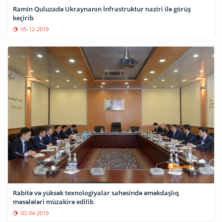
Ramin Quluzadə Ukraynanın İnfrastruktur naziri ilə görüş
keçirib
05-12-2019
Rabitə və yüksək texnologiyalar sahəsində əməkdaşlıq
məsələləri müzakirə edilib
02-04-2019