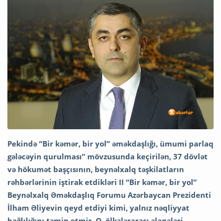
Pekində “Bir kəmər, bir yol” əməkdaşlığı, ümumi parlaq
gələcəyin qurulması” mövzusunda keçirilən, 37 dövlət
və hökumət başçısının, beynəlxalq təşkilatların
rəhbərlərinin iştirak etdikləri II “Bir kəmər, bir yol”
Beynəlxalq Əməkdaşlıq Forumu Azərbaycan Prezidenti
İlham Əliyevin qeyd etdiyi kimi, yalnız nəqliyyat
bağlılığını təmin etmir. O, ölkələrarası əlaqələri