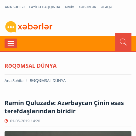
ANA SƏHİFƏ
LAYİHƏ HAQQINDA
ARXİV
XƏBƏRLƏR
ƏLAQƏ
RƏQƏMSAL DÜNYA
Ana Səhifə
RƏQƏMSAL DÜNYA
Ramin Quluzadə: Azərbaycan Çinin əsas
tərəfdaşlarından biridir
01-05-2019
14:20