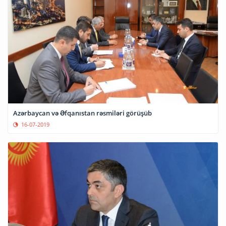
Azərbaycan və Əfqanıstan rəsmiləri görüşüb
16-07-2019