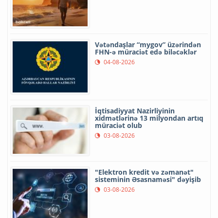
Vətəndaşlar “mygov” üzərindən
FHN-ə müraciət edə biləcəklər
04-08-2026
İqtisadiyyat Nazirliyinin
xidmətlərinə 13 milyondan artıq
müraciət olub
03-08-2026
"Elektron kredit və zəmanət"
sisteminin Əsasnaməsi" dəyişib
03-08-2026