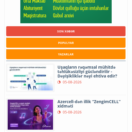
SON XƏBƏR
POPULYAR
YAZARLAR
Uşaqların rəqəmsal mühitdə
təhlükəsizliyi gücləndirilir -
Dəyişikliklər nəyi ehtiva edir?
05-08-2026
Azercell-dən illik “ZengimCELL”
xidməti
05-08-2026