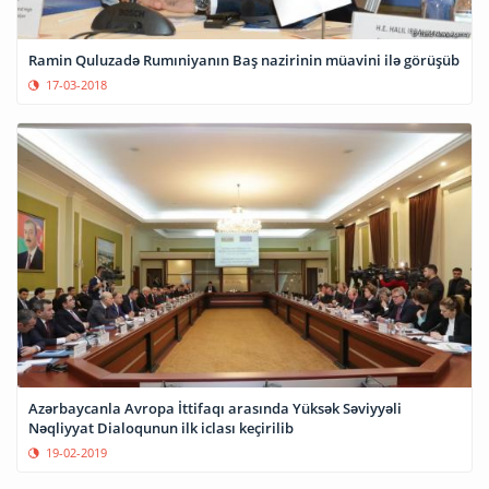
Ramin Quluzadə Rumıniyanın Baş nazirinin müavini ilə görüşüb
17-03-2018
Azərbaycanla Avropa İttifaqı arasında Yüksək Səviyyəli
Nəqliyyat Dialoqunun ilk iclası keçirilib
19-02-2019