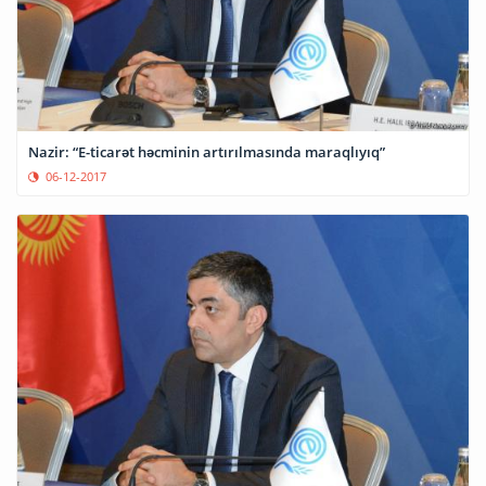
Nazir: “E-ticarət həcminin artırılmasında maraqlıyıq”
06-12-2017