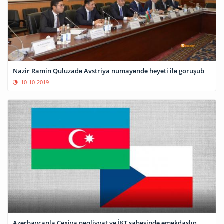
Nazir Ramin Quluzadə Avstriya nümayəndə heyəti ilə görüşüb
10-10-2019
Azərbaycanla Çexiya nəqliyyat və İKT sahəsində əməkdaşlıq