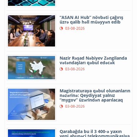
“ASAN AI Hub” növbəti çağırış
üzrə qalib həll müəyyən edib
03-08-2026
Nazir Rəşad Nəbiyev Zəngilanda
vətəndaşları qəbul edəcək
03-08-2026
Magistraturaya qəbul olunanların
nəzərinə: Qeydiyyat yalnız
“mygov” üzərindən aparılacaq
03-08-2026
Qarabağda bu il 3 400-ə yaxın
yeni abunəçi telekommunikasiya