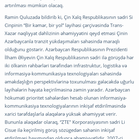
artırılması mümkün olacaq.
Ramin Quluzadə bildirib ki, Çin Xalq Respublikasının sədri Si
Cinpinin “Bir kəmər, bir yol” layihəsi çərçivəsində Trans-
Xəzər nəqliyyat dəhlizinin əhəmiyyətini qeyd etməsi Çinin
Azərbaycanla tranzit yükdaşımaları sahəsində maraqlı
olduğunu göstərir. Azərbaycan Respublikasının Prezidenti
İlham Əliyevin Çin Xalq Respublikasının sədri ilə görüşdə hər
iki ölkənin rəhbərləri tərəfindən infrastruktur, logistika və
informasiya-kommunikasiya texnologiyaları sahəsində
əməkdaşlığın perspektivlərinə toxunulması gələcəkdə uğurlu
layihələrin həyata keçirilməsinə zəmin yaradır. Azərbaycan
hökuməti prioritet sahələrdən hesab olunan informasiya-
kommunikasiya texnologiyalarının inkişaf etdirilməsində
xarici tərəfdaşlarla əlaqələrə yüksək əhəmiyyət verir.
Bununla əlaqədar olaraq, “ZTE" Korporasiyasının sədri Li
Cisue ilə keçirilmiş görüş sözügedən sahənin inkişaf
etdirilməsi baxımından olduqca əhəmiyyətlidir. 2007-ci