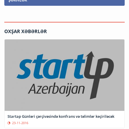
OXŞAR XƏBƏRLƏR
Startap Günləri çərçivəsində konfrans və təlimlər keçiriləcək
23-11-2016