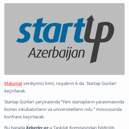
Məlumat
verdiyimiz kimi, noyabrın 6-da Startap Günləri
keçiriləcək.
Startap Günləri çərçivəsində “Yeni startapların yaranmasında
biznes inkubatorların və universitetlərin rolu ” mövzusunda
konfrans keçiriləcək.
Bu barədə
Xeberler.az
-a Təşkilat Komitəsindən bildirilib.