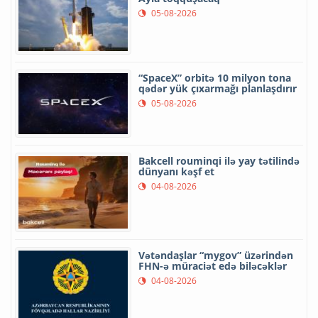
05-08-2026
“SpaceX” orbitə 10 milyon tona
qədər yük çıxarmağı planlaşdırır
05-08-2026
Bakcell rouminqi ilə yay tətilində
dünyanı kəşf et
04-08-2026
Vətəndaşlar “mygov” üzərindən
FHN-ə müraciət edə biləcəklər
04-08-2026