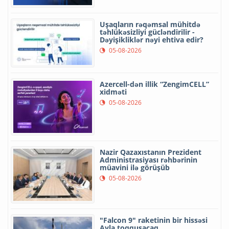
Uşaqların rəqəmsal mühitdə
təhlükəsizliyi gücləndirilir -
Dəyişikliklər nəyi ehtiva edir?
05-08-2026
Azercell-dən illik “ZengimCELL”
xidməti
05-08-2026
Nazir Qazaxıstanın Prezident
Administrasiyası rəhbərinin
müavini ilə görüşüb
05-08-2026
"Falcon 9" raketinin bir hissəsi
Ayla toqquşacaq