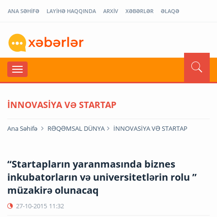
ANA SƏHİFƏ
LAYİHƏ HAQQINDA
ARXİV
XƏBƏRLƏR
ƏLAQƏ
İNNOVASİYA VƏ STARTAP
Ana Səhifə
RƏQƏMSAL DÜNYA
İNNOVASİYA VƏ STARTAP
“Startapların yaranmasında biznes
inkubatorların və universitetlərin rolu ”
müzakirə olunacaq
27-10-2015
11:32