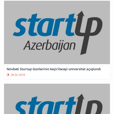
Növbəti Startap Günlərinin keçiriləcəyi universitet açıqlandı
28-02-2018