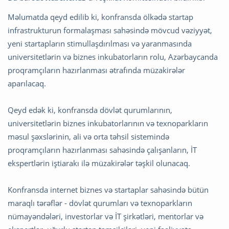
Məlumatda qeyd edilib ki, konfransda ölkədə startap
infrastrukturun formalaşması sahəsində mövcud vəziyyət,
yeni startapların stimullaşdırılması və yaranmasında
universitetlərin və biznes inkubatorların rolu, Azərbaycanda
proqramçıların hazırlanması ətrafında müzakirələr
aparılacaq.
Qeyd edək ki, konfransda dövlət qurumlarının,
universitetlərin biznes inkubatorlarının və texnoparkların
məsul şəxslərinin, ali və orta təhsil sistemində
proqramçıların hazırlanması sahəsində çalışanların, İT
ekspertlərin iştiarakı ilə müzakirələr təşkil olunacaq.
Konfransda internet biznes və startaplar sahəsində bütün
maraqlı tərəflər - dövlət qurumları və texnoparkların
nümayəndələri, investorlar və İT şirkətləri, mentorlar və