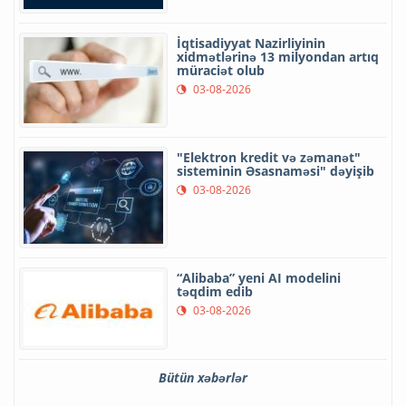
İqtisadiyyat Nazirliyinin
xidmətlərinə 13 milyondan artıq
müraciət olub
03-08-2026
"Elektron kredit və zəmanət"
sisteminin Əsasnaməsi" dəyişib
03-08-2026
“Alibaba” yeni AI modelini
təqdim edib
03-08-2026
Bütün xəbərlər