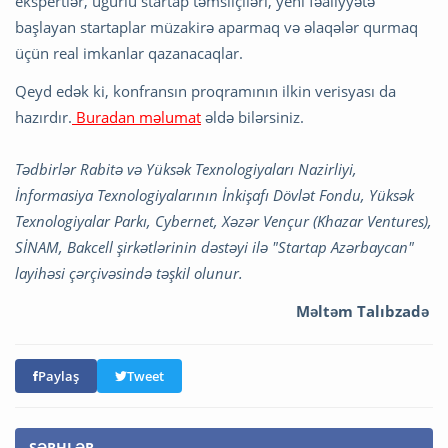
ekspertlər, uğurlu startap təmsilçiləri, yeni fəaliyyətə
başlayan startaplar müzakirə aparmaq və əlaqələr qurmaq
üçün real imkanlar qazanacaqlar.
Qeyd edək ki, konfransın proqramının ilkin verisyası da
hazırdır.
Buradan məlumat
əldə bilərsiniz.
Tədbirlər Rabitə və Yüksək Texnologiyaları Nazirliyi,
İnformasiya Texnologiyalarının İnkişafı Dövlət Fondu, Yüksək
Texnologiyalar Parkı, Cybernet, Xəzər Vençur (Khazar Ventures),
SİNAM, Bakcell şirkətlərinin dəstəyi ilə "Startap Azərbaycan"
layihəsi çərçivəsində təşkil olunur.
Məltəm Talıbzadə
Paylaş
Tweet
ŞƏRHLƏR