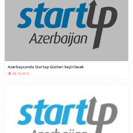
Azərbaycanda Startap Günləri keçiriləcək
08-10-2015