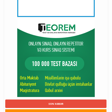
SON XƏBƏR