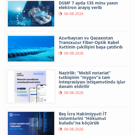
DSMF 7 ayda 135 minə yaxın
elektron arayış verib
06-08-2026
Azərbaycan və Qazaxıstan
Transxəzər Fiber-Optik Kabel
Xəttinin çəkilişini başa çatdırıb
06-08-2026
Nazirlik: “Mobil notariat”
tətbiqinin “mygov”a tam
inteqrasiyası istiqamətində işlər
davam etdirilir
06-08-2026
Beş İcra Hakimiyyəti İT
sistemlərini “Hökumət
buludu”na köçürüb
06-08-2026