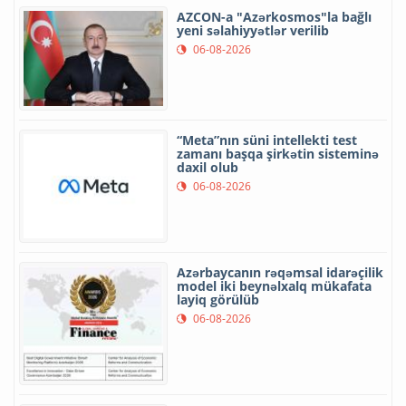
AZCON-a "Azərkosmos"la bağlı
yeni səlahiyyətlər verilib
06-08-2026
“Meta”nın süni intellekti test
zamanı başqa şirkətin sisteminə
daxil olub
06-08-2026
Azərbaycanın rəqəmsal idarəçilik
model iki beynəlxalq mükafata
layiq görülüb
06-08-2026