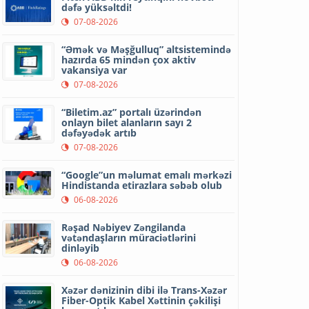
dəfə yüksəltdi!
07-08-2026
“Əmək və Məşğulluq” altsistemində
hazırda 65 mindən çox aktiv
vakansiya var
07-08-2026
“Biletim.az” portalı üzərindən
onlayn bilet alanların sayı 2
dəfəyədək artıb
07-08-2026
“Google”un məlumat emalı mərkəzi
Hindistanda etirazlara səbəb olub
06-08-2026
Rəşad Nəbiyev Zəngilanda
vətəndaşların müraciətlərini
dinləyib
06-08-2026
Xəzər dənizinin dibi ilə Trans-Xəzər
Fiber-Optik Kabel Xəttinin çəkilişi