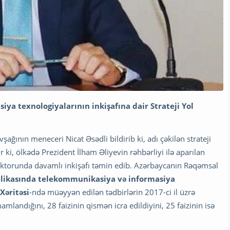
a texnologiyalarının inkişafına dair Strateji Yol
ağının meneceri Nicat Əsədli bildirib ki, adı çəkilən strateji
ir ki, ölkədə Prezident İlham Əliyevin rəhbərliyi ilə aparılan
sektorunda davamlı inkişafı təmin edib. Azərbaycanın Rəqəmsal
likasında telekommunikasiya və informasiya
Xəritəsi
-ndə müəyyən edilən tədbirlərin 2017-ci il üzrə
amlandığını, 28 faizinin qismən icra edildiyini, 25 faizinin isə