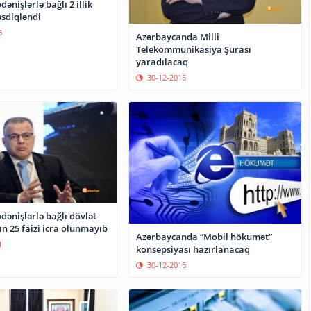
ənişlərlə bağlı 2 illik
sdiqləndi
8
Azərbaycanda Milli
Telekommunikasiya Şurası
yaradılacaq
30-12-2016
ənişlərlə bağlı dövlət
n 25 faizi icra olunmayıb
Azərbaycanda “Mobil hökumət”
1
konsepsiyası hazırlanacaq
30-12-2016