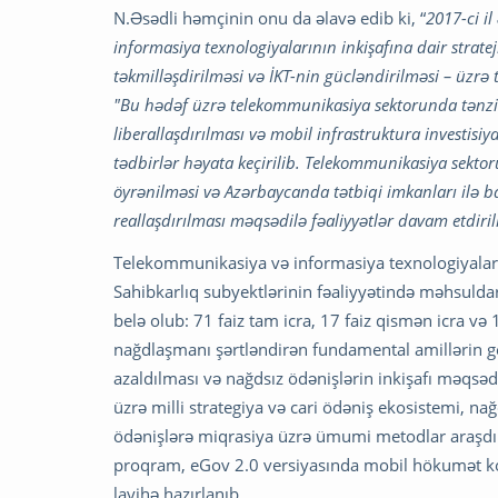
N.Əsədli həmçinin onu da əlavə edib ki, “
2017-ci i
informasiya texnologiyalarının inkişafına dair stratej
təkmilləşdirilməsi və İKT-nin gücləndirilməsi – üzrə 
"Bu hədəf üzrə telekommunikasiya sektorunda tənz
liberallaşdırılması və mobil infrastruktura investis
tədbirlər həyata keçirilib. Telekommunikasiya sekto
öyrənilməsi və Azərbaycanda tətbiqi imkanları ilə ba
reallaşdırılması məqsədilə fəaliyyətlər davam etdiril
Telekommunikasiya və informasiya texnologiyalarının
Sahibkarlıq subyektlərinin fəaliyyətində məhsuldarl
belə olub: 71 faiz tam icra, 17 faiz qismən icra və 
nağdlaşmanı şərtləndirən fundamental amillərin ge
azaldılması və nağdsız ödənişlərin inkişafı məqsəd
üzrə milli strategiya və cari ödəniş ekosistemi, 
ödənişlərə miqrasiya üzrə ümumi metodlar araşdır
proqram, eGov 2.0 versiyasında mobil hökumət ko
layihə hazırlanıb.