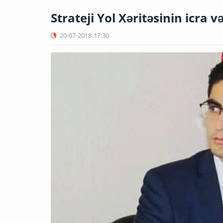
Strateji Yol Xəritəsinin icra v
20-07-2018
17:30