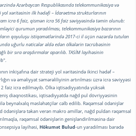
l ərzində Azərbaycan Respublikasında telekommunikasiya və
i yol xəritəsinin ilk hədəfi – İdarəetmə strukturlarının
tam icra 6 faiz, qismən icra 56 faiz səviyyəsində təmin olunub:
imləyici qurumun yaradılması, telekommunikasiya bazarının
iyaların qoyuluşu istiqamətlərində 2017-ci il üçün nəzərdə tutulan
runda uğurlu nəticələr əldə edən ölkələrin təcrübəsinin
ğlı bir sıra araşdırmalar aparılıb. TASİM layihəsinin
ib
".
 inkişafına dair strateji yol xəritəsində ikinci hədəf –
ığın və əməliyyat səmərəliliyinin artırılması üzrə icra səviyyəsi
12 faiz icra edilməyib. Ölkə iqtisadiyyatında yüksək
niş diaqnostikası, iqtisadiyyatda nağd pul dövriyyəsinin
ilə beynəlxalq məsləhətçilər cəlb edilib. Rəqəmsal ödənişlər
nağd ödənişlərə təkan verən makro amillər, nağd puldan rəqəmsal
ılmaqla, rəqəmsal ödənişlərin genişləndirilməsinə dair
nsepsiya layihəsi,
Hökumət Bulud
-un yaradılması barədə