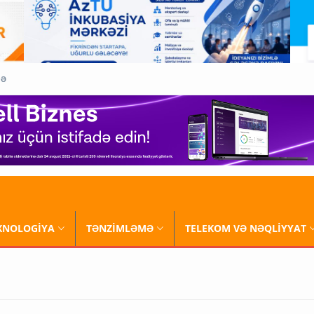
QƏ
XNOLOGİYA
TƏNZİMLƏMƏ
TELEKOM VƏ NƏQLİYYAT