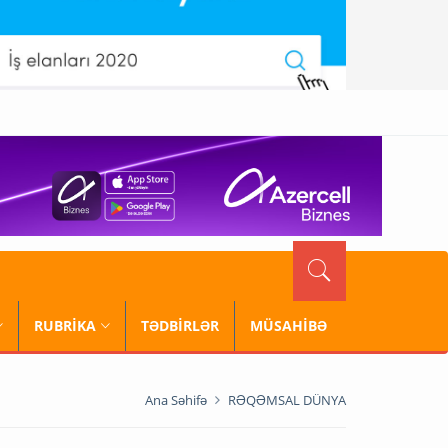
RUBRİKA
TƏDBİRLƏR
MÜSAHİBƏ
Ana Səhifə
RƏQƏMSAL DÜNYA