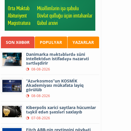
SON XƏBƏR
POPULYAR
YAZARLAR
Danimarka məktəblərdə süni
intellektdən istifadəyə nəzarəti
sərtləşdirir
08-08-2026
“Azərkosmos”un KOSMİK
Akademiyası mükafata layiq
görülüb
08-08-2026
Kiberpolis xarici saytlara hücumlar
təşkil edən şəxsləri saxlayıb
07-08-2026
Fitch ABB-nin reytinqini növbəti