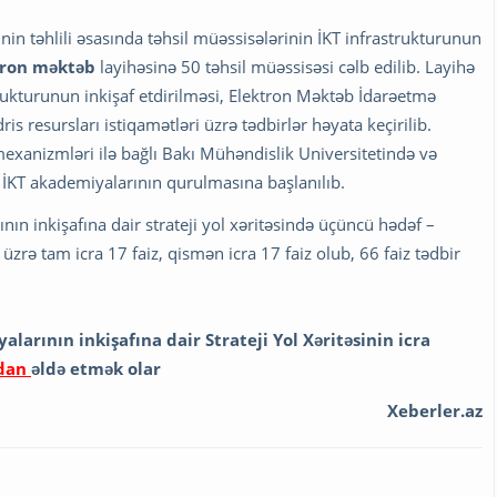
inin təhlili əsasında təhsil müəssisələrinin İKT infrastrukturunun
tron məktəb
layihəsinə 50 təhsil müəssisəsi cəlb edilib. Layihə
trukturunun inkişaf etdirilməsi, Elektron Məktəb İdarəetmə
s resursları istiqamətləri üzrə tədbirlər həyata keçirilib.
mexanizmləri ilə bağlı Bakı Mühəndislik Universitetində və
 İKT akademiyalarının qurulmasına başlanılıb.
n inkişafına dair strateji yol xəritəsində üçüncü hədəf –
zrə tam icra 17 faiz, qismən icra 17 faiz olub, 66 faiz tədbir
arının inkişafına dair Strateji Yol Xəritəsinin icra
dan
əldə etmək olar
Xeberler.az