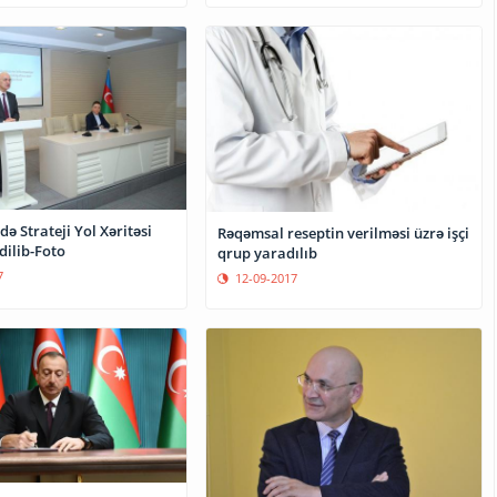
də Strateji Yol Xəritəsi
Rəqəmsal reseptin verilməsi üzrə işçi
dilib-Foto
qrup yaradılıb
7
12-09-2017