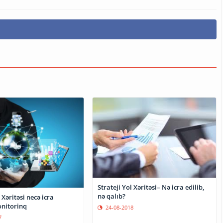
Strateji Yol Xəritəsi– Nə icra edilib,
nə qalıb?
 Xəritəsi necə icra
nitorinq
24-08-2018
7