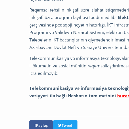
Rəqəmsal təhsilin inkişafı üzrə islahat istiqamətlər
inkişafı üzrə proqram layihəsi təqdim edilib.
Elek
çərçivəsində pedaqoji heyətin hazırlığı, İKT infras
Proqramı və Valideyn Nəzarət Sistemi, elektron tədri
Tələbələrin İKT bacarıqlarının qiymətləndirilməsi 
Azərbaycan Dövlət Neft və Sənaye Universitetində
Telekommunikasiya və informasiya texnologiyalarını
Hökumətin və sosial mühitin rəqəmsallaşdırılması ü
icra edilməyib.
Telekommunikasiya və informasiya texnologiyal
vəziyyəti ilə bağlı Hesbatın tam mətnini
bura
Paylaş
Tweet