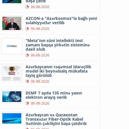
başa çatıb
06-08-2026
AZCON-a "Azərkosmos"la bağlı yeni
səlahiyyətlər verilib
06-08-2026
“Meta”nın süni intellekti test
zamanı başqa şirkətin sisteminə
daxil olub
06-08-2026
Azərbaycanın rəqəmsal idarəçilik
model iki beynəlxalq mükafata
layiq görülüb
06-08-2026
DSMF 7 ayda 135 minə yaxın
elektron arayış verib
06-08-2026
Azərbaycan və Qazaxıstan
Transxəzər Fiber-Optik Kabel
Xəttinin çəkilişini başa çatdırıb