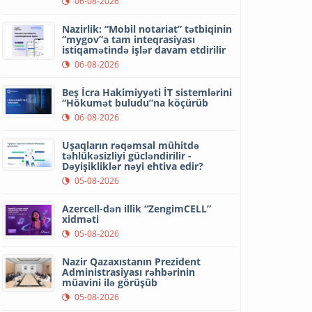
06-08-2026
Nazirlik: “Mobil notariat” tətbiqinin
“mygov”a tam inteqrasiyası
istiqamətində işlər davam etdirilir
06-08-2026
Beş İcra Hakimiyyəti İT sistemlərini
“Hökumət buludu”na köçürüb
06-08-2026
Uşaqların rəqəmsal mühitdə
təhlükəsizliyi gücləndirilir -
Dəyişikliklər nəyi ehtiva edir?
05-08-2026
Azercell-dən illik “ZengimCELL”
xidməti
05-08-2026
Nazir Qazaxıstanın Prezident
Administrasiyası rəhbərinin
müavini ilə görüşüb
05-08-2026