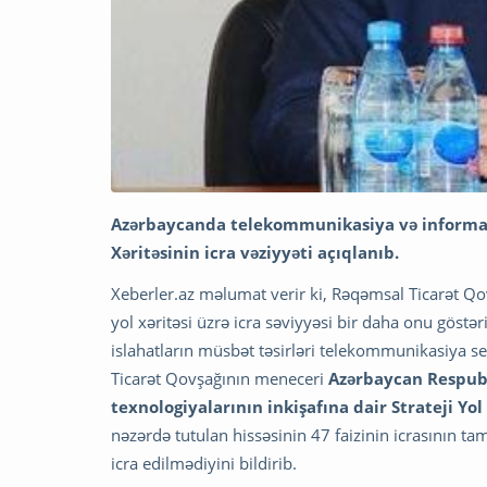
Azərbaycanda telekommunikasiya və informasiy
Xəritəsinin icra vəziyyəti açıqlanıb.
Xeberler.az məlumat verir ki, Rəqəmsal Ticarət Qovş
yol xəritəsi üzrə icra səviyyəsi bir daha onu göstər
islahatların müsbət təsirləri telekommunikasiya 
Ticarət Qovşağının meneceri
Azərbaycan Respub
texnologiyalarının inkişafına dair Strateji Yol 
nəzərdə tutulan hissəsinin 47 faizinin icrasının tam
icra edilmədiyini bildirib.