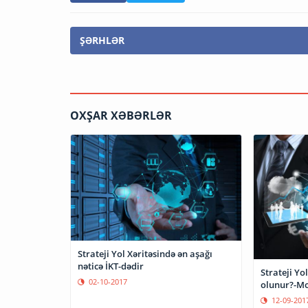
ŞƏRHLƏR
OXŞAR XƏBƏRLƏR
Strateji Yol Xəritəsində ən aşağı
nəticə İKT-dədir
Strateji Yol
02-10-2017
olunur?-Mo
12-09-201