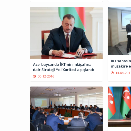
İKT sahəsin
Azərbaycanda İKT-nin inkişafına
müzakirə e
dair Strateji Yol Xəritəsi açıqlanıb
14-04-201
30-12-2016