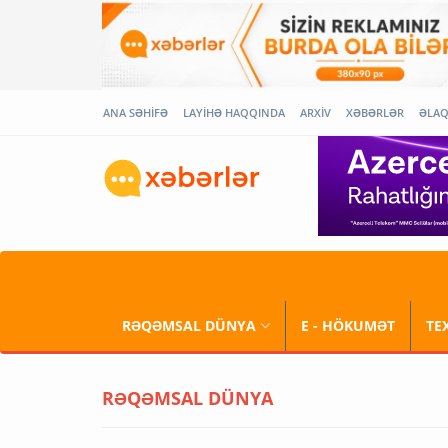
ANA SƏHİFƏ
LAYİHƏ HAQQINDA
ARXİV
XƏBƏRLƏR
ƏLA
RƏQƏMSAL DÜNYA
E - HÖKUMƏT
TE
RƏQƏMSAL DÜNYA