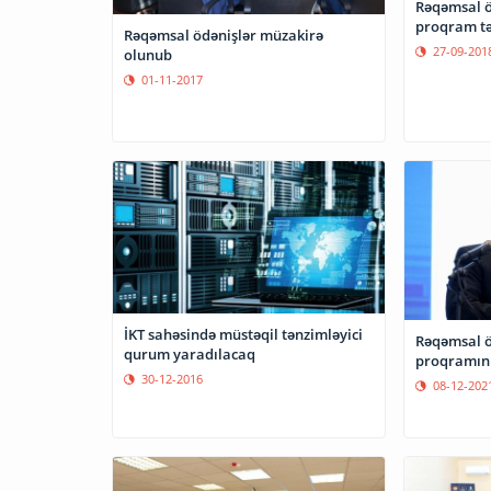
Rəqəmsal öd
proqram tə
Rəqəmsal ödənişlər müzakirə
27-09-201
olunub
01-11-2017
İKT sahəsində müstəqil tənzimləyici
Rəqəmsal öd
qurum yaradılacaq
proqramını
30-12-2016
08-12-202