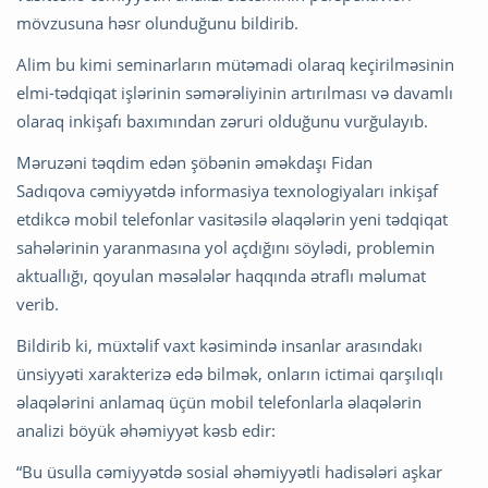
mövzusuna həsr olunduğunu bildirib.
Alim bu kimi seminarların mütəmadi olaraq keçirilməsinin
elmi-tədqiqat işlərinin səmərəliyinin artırılması və davamlı
olaraq inkişafı baxımından zəruri olduğunu vurğulayıb.
Məruzəni təqdim edən şöbənin əməkdaşı Fidan
Sadıqova cəmiyyətdə informasiya texnologiyaları inkişaf
etdikcə mobil telefonlar vasitəsilə əlaqələrin yeni tədqiqat
sahələrinin yaranmasına yol açdığını söylədi, problemin
aktuallığı, qoyulan məsələlər haqqında ətraflı məlumat
verib.
Bildirib ki, müxtəlif vaxt kəsimində insanlar arasındakı
ünsiyyəti xarakterizə edə bilmək, onların ictimai qarşılıqlı
əlaqələrini anlamaq üçün mobil telefonlarla əlaqələrin
analizi böyük əhəmiyyət kəsb edir:
“Bu üsulla cəmiyyətdə sosial əhəmiyyətli hadisələri aşkar