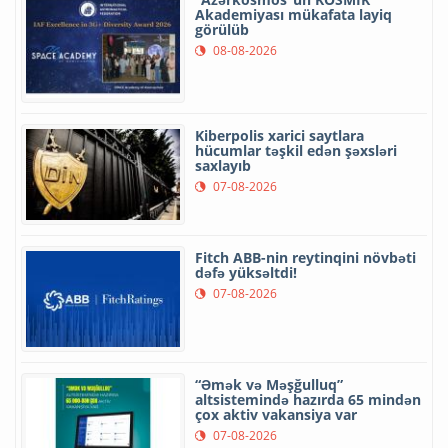
Akademiyası mükafata layiq
görülüb
08-08-2026
Kiberpolis xarici saytlara
hücumlar təşkil edən şəxsləri
saxlayıb
07-08-2026
Fitch ABB-nin reytinqini növbəti
dəfə yüksəltdi!
07-08-2026
“Əmək və Məşğulluq”
altsistemində hazırda 65 mindən
çox aktiv vakansiya var
07-08-2026