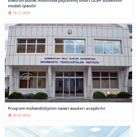
Elektron dövlət mühitində paylanmış smart OLAP sisteminin
modeli işlənilir
16-11-2024
Proqram mühəndisliyinin nəzəri əsasları araşdırılır
09-02-2016