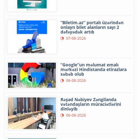
“Biletim.az” portalı üzərindən
onlayn bilet alanların sayı 2
dəfəyədək artıb
07-08-2026
“Google”un məlumat emalı
mərkəzi Hindistanda etirazlara
səbəb olub
06-08-2026
Rəşad Nəbiyev Zəngilanda
vətəndaşların müraciətlərini
dinləyib
06-08-2026