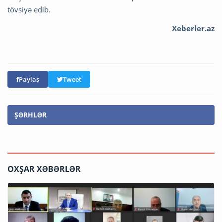
tövsiyə edib.
Xeberler.az
Paylaş
Tweet
ŞƏRHLƏR
OXŞAR XƏBƏRLƏR