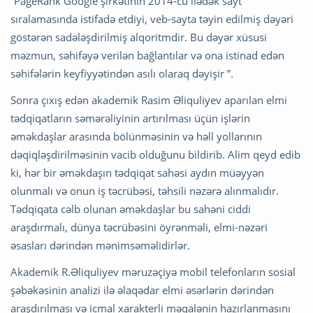
“PageRank Google şirkətinin 2014-cü ilədək sayt
sıralamasında istifadə etdiyi, veb-sayta təyin edilmiş dəyəri
göstərən sadələşdirilmiş alqoritmdir. Bu dəyər xüsusi
məzmun, səhifəyə verilən bağlantılar və ona istinad edən
səhifələrin keyfiyyətindən asılı olaraq dəyişir ”.
Sonra çıxış edən akademik Rasim Əliquliyev aparılan elmi
tədqiqatların səmərəliyinin artırılması üçün işlərin
əməkdaşlar arasında bölünməsinin və həll yollarının
dəqiqləşdirilməsinin vacib olduğunu bildirib. Alim qeyd edib
ki, hər bir əməkdaşın tədqiqat sahəsi aydın müəyyən
olunmalı və onun iş təcrübəsi, təhsili nəzərə alınmalıdır.
Tədqiqata cəlb olunan əməkdaşlar bu sahəni ciddi
araşdırmalı, dünya təcrübəsini öyrənməli, elmi-nəzəri
əsasları dərindən mənimsəməlidirlər.
Akademik R.Əliquliyev məruzəçiyə mobil telefonların sosial
şəbəkəsinin analizi ilə əlaqədar elmi əsərlərin dərindən
araşdırılması və icmal xarakterli məqalənin hazırlanmasını