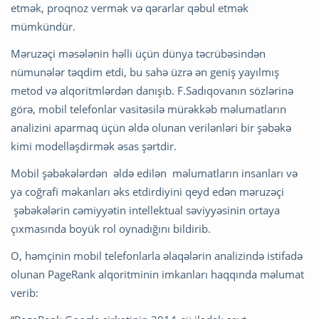
etmək, proqnoz vermək və qərarlar qəbul etmək
mümkündür.
Məruzəçi məsələnin həlli üçün dünya təcrübəsindən
nümunələr təqdim etdi, bu sahə üzrə ən geniş yayılmış
metod və alqoritmlərdən danışıb. F.Sadıqovanın sözlərinə
görə, mobil telefonlar vasitəsilə mürəkkəb məlumatların
analizini aparmaq üçün əldə olunan verilənləri bir şəbəkə
kimi modelləşdirmək əsas şərtdir.
Mobil şəbəkələrdən əldə edilən məlumatların insanları və
ya coğrafi məkanları əks etdirdiyini qeyd edən məruzəçi
şəbəkələrin cəmiyyətin intellektual səviyyəsinin ortaya
çıxmasında boyük rol oynadığını bildirib.
O, həmçinin mobil telefonlarla əlaqələrin analizində istifadə
olunan PageRank alqoritminin imkanları haqqında məlumat
verib: