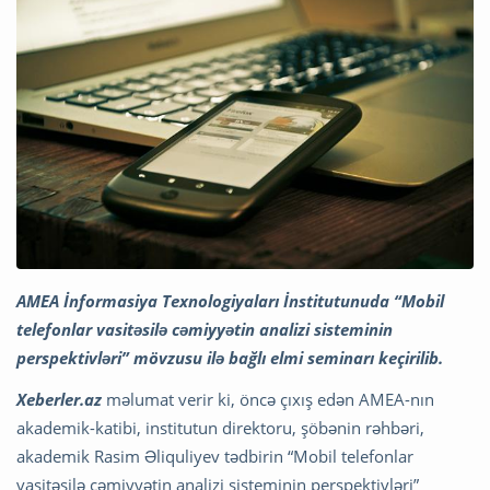
AMEA İnformasiya Texnologiyaları İnstitutunuda “Mobil
telefonlar vasitəsilə cəmiyyətin analizi sisteminin
perspektivləri” mövzusu ilə bağlı elmi seminarı keçirilib.
Xeberler.az
məlumat verir ki, öncə çıxış edən AMEA-nın
akademik-katibi, institutun direktoru, şöbənin rəhbəri,
akademik Rasim Əliquliyev tədbirin “Mobil telefonlar
vasitəsilə cəmiyyətin analizi sisteminin perspektivləri”