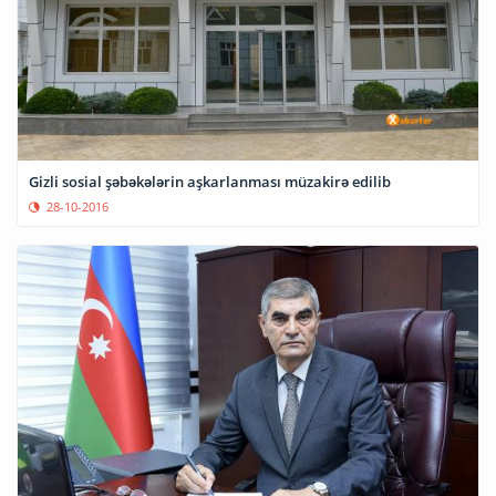
Gizli sosial şəbəkələrin aşkarlanması müzakirə edilib
28-10-2016