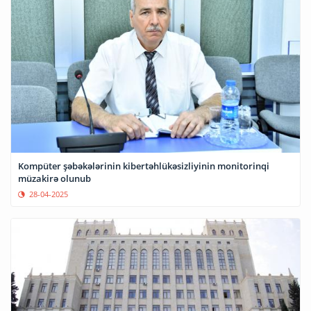
Kompüter şəbəkələrinin kibertəhlükəsizliyinin monitorinqi
müzakirə olunub
28-04-2025