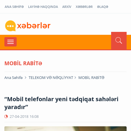
ANA SƏHİFƏ
LAYİHƏ HAQQINDA
ARXİV
XƏBƏRLƏR
ƏLAQƏ
MOBİL RABİTƏ
Ana Səhifə
TELEKOM VƏ NƏQLİYYAT
MOBİL RABİTƏ
“Mobil telefonlar yeni tədqiqat sahələri
yaradır”
27-04-2018
16:08