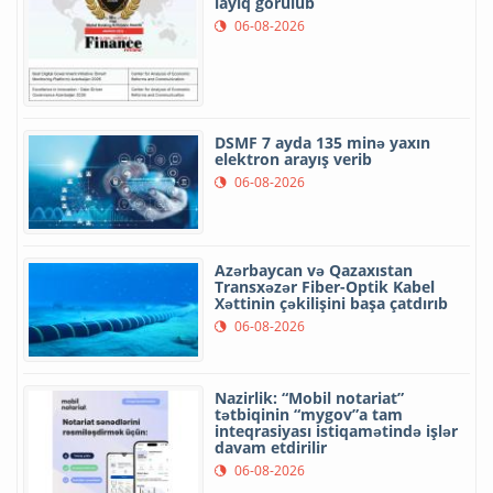
layiq görülüb
06-08-2026
DSMF 7 ayda 135 minə yaxın
elektron arayış verib
06-08-2026
Azərbaycan və Qazaxıstan
Transxəzər Fiber-Optik Kabel
Xəttinin çəkilişini başa çatdırıb
06-08-2026
Nazirlik: “Mobil notariat”
tətbiqinin “mygov”a tam
inteqrasiyası istiqamətində işlər
davam etdirilir
06-08-2026