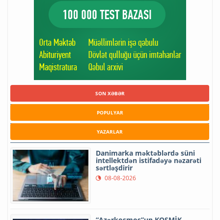
SON XƏBƏR
POPULYAR
YAZARLAR
Danimarka məktəblərdə süni
intellektdən istifadəyə nəzarəti
sərtləşdirir
08-08-2026
“Azərkosmos”un KOSMİK