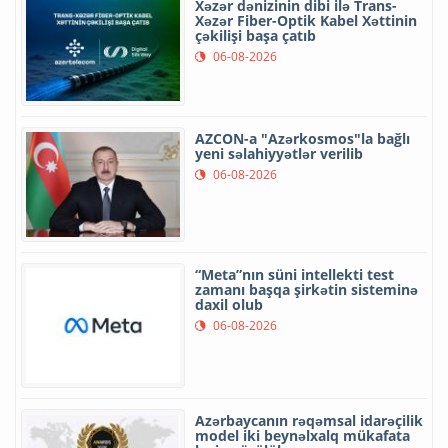
Xəzər dənizinin dibi ilə Trans-
Xəzər Fiber-Optik Kabel Xəttinin
çəkilişi başa çatıb
06-08-2026
AZCON-a "Azərkosmos"la bağlı
yeni səlahiyyətlər verilib
06-08-2026
“Meta”nın süni intellekti test
zamanı başqa şirkətin sisteminə
daxil olub
06-08-2026
Azərbaycanın rəqəmsal idarəçilik
model iki beynəlxalq mükafata