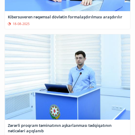
Kibersuveren rəqəmsal dövlətin formalaşdırılması araşdırılır
18-08-2025
Zərərli proqram təminatının aşkarlanması tədqiqatının
nəticələri açıqlanıb