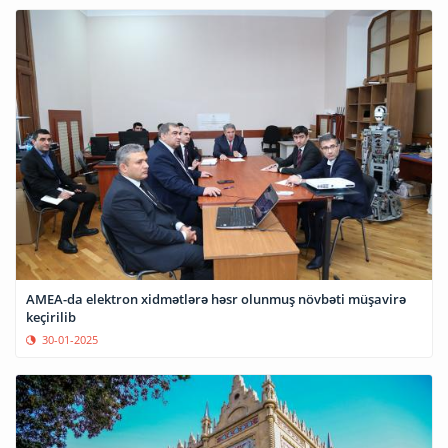
AMEA-da elektron xidmətlərə həsr olunmuş növbəti müşavirə
keçirilib
30-01-2025