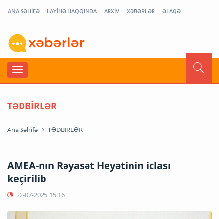
ANA SƏHİFƏ
LAYİHƏ HAQQINDA
ARXİV
XƏBƏRLƏR
ƏLAQƏ
TƏDBİRLƏR
Ana Səhifə
TƏDBİRLƏR
AMEA-nın Rəyasət Heyətinin iclası
keçirilib
22-07-2025
15:16