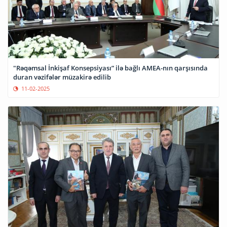
"Rəqəmsal İnkişaf Konsepsiyası” ilə bağlı AMEA-nın qarşısında
duran vəzifələr müzakirə edilib
11-02-2025