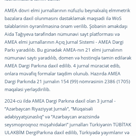
AMEA dövri elmi jurnallarının nüfuzlu beynəlxalq elmmetrik
bazalara daxil olunmasını dəstəkləmək məqsədi ilə WoS
tələblərinin öyrənilməsinə önəm verilib. Şöbənin əməkdaşı
Aida Tağıyeva tərəfindən nümunəvi sayt platforması və
AMEA elmi jurnallarının Açıq Jurnal Sistemi - AMEA Dərgi
Parkı yaradılıb. Bu günədək AMEA-nın 21 elmi jurnalının
nümunəvi saytı yaradılıb, domen və hostinqlə təmin edilərək
AMEA Dərgi Parkına daxil edilib. 4 jurnal müraciət edib,
onlara müvafiq formalar təqdim olunub. Hazırda AMEA
Dərgi Parkında 21 jurnalın 154 (99) nömrəsinin 2386 (1705)
məqaləsi yerləşdirilib.
2024-cü ildə AMEA Dərgi Parkına daxil olan 3 jurnal -
“Azərbaycan Riyaziyyat Jurnalı”, “Müqaisəli
ədəbiyyatşünaslıq” və “Azərbaycan ərazisində
seysmoproqnoz müşahidələri” jurnalları Türkiyənin TÜBİTAK
ULAKBİM DergiParkına daxil edilib, Türkiyədə yayımlanır və