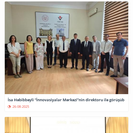
İsa Həbibbəyli “İnnovasiyalar Mərkəzi”nin direktoru ilə görüşüb
26-08-2025