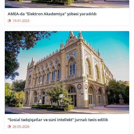
AMEA-da “Elektron Akademiya” şöbəsi yaradıldı
19-01-2023
“Sosial tədqiqatlar və süni intellekt” jurnalı təsis edilib
26-05-2026