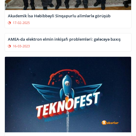
Akademik İsa Həbibbəyli Sinqapurlu alimlərlə görüşüb
17-02-2025
AMEA-da elektron elmin inkişafı problemləri: gələcəyə baxış
16-03-2023