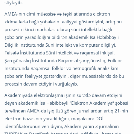
söyləyib.
AMEA-nın elmi müəssisə və təşkilatlarında elektron
xidmətlərlə bağlı şöbələrin fəaliyyət göstərdiyini, artıq bu
prosesin ikinci mərhələsi olaraq süni intellektlə bağlı
şöbələrin yaradıldığını bildirən akademik İsa Həbibbəyli
Dilçilik İnstitutunda Süni intellekt və kompüter dilçiliyi,
Fəlsəfə İnstitutunda Süni intellekt və rəqəmsal inkişaf,
Şərqşünaslıq İnstitutunda Rəqəmsal şərqşünaslıq, Folklor
İnstitutunda Rəqəmsal folklor və netnoqrafik analiz kimi
şöbələrin fəaliyyət göstərdiyini, digər müəssisələrdə də bu
prosesin davam etdiyini vurğulayıb.
Akademiyada elektronlaşma işinin sürətlə davam etdiyini
deyən akademik İsa Həbibbəyli “Elektron Akademiya” şöbəsi
tərəfindən AMEA-da işıq üzü görən jurnallardan artıq 21-nin
elektron bazasının yaradıldığını, məqalələrə DOİ
identifikatorunun verildiyini, Akademiyanın 3 jurnalının