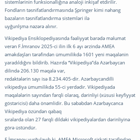
sistemlərinin funksionallığına analoji inkişaf etdirilir.
Fondların təsnifatlandırmasında Şpringer kimi nəhəng
bazaların təsnifatlandırma sistemləri ilə
uyğunlşma nəzərə alınır.
Vikipediya Ensiklopediyasında fəaliyyət barədə məlumat
verən F.İmranov 2025-ci ilin ilk 6 ayı ərzində AMEA
əməkdaşları tərəfindən ümumilikdə 1601 yeni məqalənin
yaradıldığını bildirib. Hazırda “Vikipediya”da Azərbaycan
dilində 206.130 məqalə var,
redaktələrin sayı isə 8.234.405-dir. Azərbaycandilli
vikipediya ümumilikdə 55-ci yerdədir. Vikipediyada
məqalələrin sayından fərqli olaraq, dərinliyi (xüsusi keyfiyyət
göstəricisi) daha önəmlidir. Bu səbəbdən Azərbaycanca
Vikipediya özündən qabaq
sıralarda olan 27 fərqli dildəki vikipediyalardan dərinliyinə
görə üstündür.
F.İmranov vurğulayıb ki, AMEA Microsoft şirkəti tərəfindən