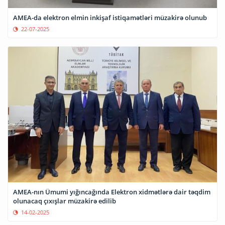
AMEA-da elektron elmin inkişaf istiqamətləri müzakirə olunub
22-07-2025
AMEA-nın Ümumi yığıncağında Elektron xidmətlərə dair təqdim
olunacaq çıxışlar müzakirə edilib
14-02-2025