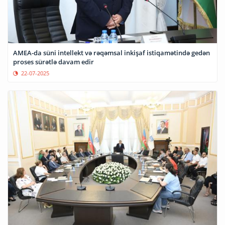
AMEA-da süni intellekt və rəqəmsal inkişaf istiqamətində gedən
proses sürətlə davam edir
22-07-2025