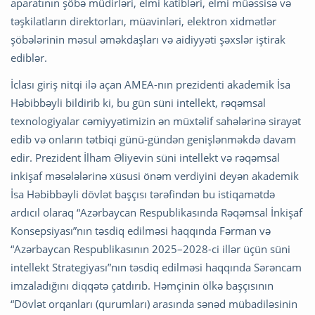
aparatının şöbə müdirləri, elmi katibləri, elmi müəssisə və
təşkilatların direktorları, müavinləri, elektron xidmətlər
şöbələrinin məsul əməkdaşları və aidiyyəti şəxslər iştirak
ediblər.
İclası giriş nitqi ilə açan AMEA-nın prezidenti akademik İsa
Həbibbəyli bildirib ki, bu gün süni intellekt, rəqəmsal
texnologiyalar cəmiyyətimizin ən müxtəlif sahələrinə sirayət
edib və onların tətbiqi günü-gündən genişlənməkdə davam
edir. Prezident İlham Əliyevin süni intellekt və rəqəmsal
inkişaf məsələlərinə xüsusi önəm verdiyini deyən akademik
İsa Həbibbəyli dövlət başçısı tərəfindən bu istiqamətdə
ardıcıl olaraq “Azərbaycan Respublikasında Rəqəmsal İnkişaf
Konsepsiyası”nın təsdiq edilməsi haqqında Fərman və
“Azərbaycan Respublikasının 2025–2028-ci illər üçün süni
intellekt Strategiyası”nın təsdiq edilməsi haqqında Sərəncam
imzaladığını diqqətə çatdırıb. Həmçinin ölkə başçısının
“Dövlət orqanları (qurumları) arasında sənəd mübadiləsinin