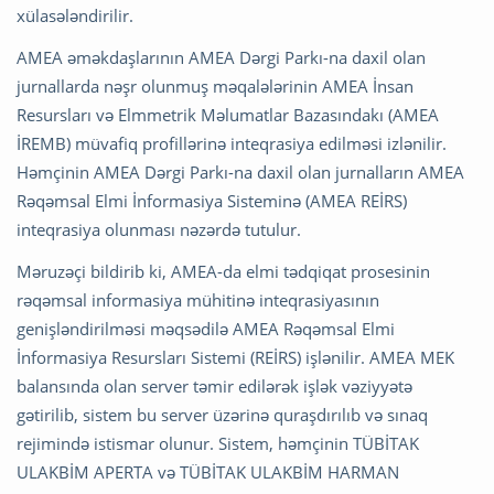
xülasələndirilir.
AMEA əməkdaşlarının AMEA Dərgi Parkı-na daxil olan
jurnallarda nəşr olunmuş məqalələrinin AMEA İnsan
Resursları və Elmmetrik Məlumatlar Bazasındakı (AMEA
İREMB) müvafiq profillərinə inteqrasiya edilməsi izlənilir.
Həmçinin AMEA Dərgi Parkı-na daxil olan jurnalların AMEA
Rəqəmsal Elmi İnformasiya Sisteminə (AMEA REİRS)
inteqrasiya olunması nəzərdə tutulur.
Məruzəçi bildirib ki, AMEA-da elmi tədqiqat prosesinin
rəqəmsal informasiya mühitinə inteqrasiyasının
genişləndirilməsi məqsədilə AMEA Rəqəmsal Elmi
İnformasiya Resursları Sistemi (REİRS) işlənilir. AMEA MEK
balansında olan server təmir edilərək işlək vəziyyətə
gətirilib, sistem bu server üzərinə quraşdırılıb və sınaq
rejimində istismar olunur. Sistem, həmçinin TÜBİTAK
ULAKBİM APERTA və TÜBİTAK ULAKBİM HARMAN