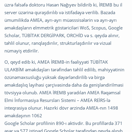
üzrə fəlsəfə doktoru Həsən Nağıyev bildirib ki, İREMB bu il
server üzərinə quraşdırılıb və istifadəyə verilib. Bazada
ümumilikdə AMEA, ayrı-ayrı müəsssisələrin və ayrı-ayrı
əməkdaşların elmmetrik göstəriciləri WoS, Scopus, Google
Scholar, TÜBİTAK DERGİPARK, ORCHİD və s. qeydə alınır,
təhlil olunur, ranqlaşdırılır, strukturlaşdırılır və vizual
nümayiş etdirilir.
O, qeyd edib ki, AMEA İREMB-in fəaliyyəti TÜBİTAK
ULAKBİM əməkdaşları tərəfindən təhlil edilib, mahiyyətinin
özünəməxsusluğu yüksək dəyərləndirilib və birgə
əməkdaşlıq layihəsi çərçivəsində daha da genişləndirilməsi
tövsiyyə olunub. AMEA İREMB yaradılan AMEA Rəqəmsal
Elmi İnformasiya Resursları Sistemi – AMEA REİRS-lə
inteqrasiya olunur. Hazırki dövr ərzində AMEA-nın 1498
əməkdaşının 1062
Google Scholar profilinin 890-ı aktivdir. Bu profillərdə 371
əsər və 577 istinad Google Scholar tərəfindən qeydə alınıb.