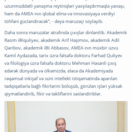
uzunmüddətli yanaşma reytinqləri yaxşılaşdırmaqla yanaşı,
həm də AMEA-nın qlobal elmə və innovasiyaya verdiyi
töhfəni gücləndirəcək”, - deyə məruzəçi söyləyib.
Daha sonra məruzələr ətrafında çıxışlar dinlənilib. Akademik
Rasim Əliquliyev, akademik Arif Həşimov, akademik Adil
Qəribov, akademik Əli Abbasov, AMEA-nın müxbir üzvü
Kamil Aydazadə, tarix üzrə fəlsəfə doktoru Fərhad Quliyev
və filologiya üzrə fəlsəfə doktoru Mehman Həsənli çıxış
edərək dünyada və ölkəmizdə, eləcə də Akademiyada
rəqəmsal inkişaf və süni intellekt istiqamətində aparılan
tədqiqatlarla bağlı fikirlərini bölüşüb, görülən işləri yüksək
qiymətləndirib, fikir və təkliflərini səsləndiriblər.