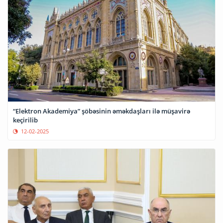
“Elektron Akademiya” şöbəsinin əməkdaşları ilə müşavirə
keçirilib
12-02-2025