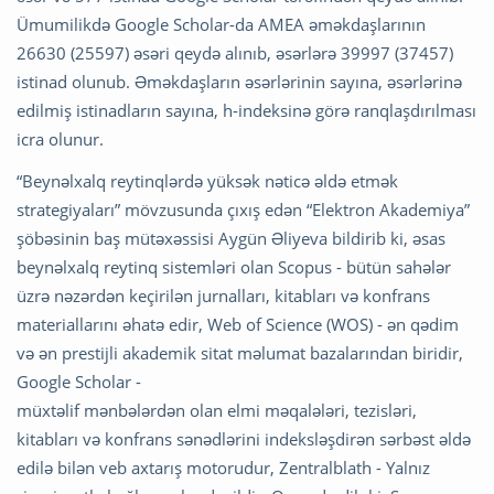
Ümumilikdə Google Scholar-da AMEA əməkdaşlarının
26630 (25597) əsəri qeydə alınıb, əsərlərə 39997 (37457)
istinad olunub. Əməkdaşların əsərlərinin sayına, əsərlərinə
edilmiş istinadların sayına, h-indeksinə görə ranqlaşdırılması
icra olunur.
“Beynəlxalq reytinqlərdə yüksək nəticə əldə etmək
strategiyaları” mövzusunda çıxış edən “Elektron Akademiya”
şöbəsinin baş mütəxəssisi Aygün Əliyeva bildirib ki, əsas
beynəlxalq reytinq sistemləri olan Scopus - bütün sahələr
üzrə nəzərdən keçirilən jurnalları, kitabları və konfrans
materiallarını əhatə edir, Web of Science (WOS) - ən qədim
və ən prestijli akademik sitat məlumat bazalarından biridir,
Google Scholar -
müxtəlif mənbələrdən olan elmi məqalələri, tezisləri,
kitabları və konfrans sənədlərini indeksləşdirən sərbəst əldə
edilə bilən veb axtarış motorudur, Zentralblath - Yalnız