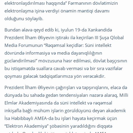
elektronlaşdırılması haqqında” Fərmanının dövlətimizin
elektronlaşma işinə verdiyi önəmin məntiqi davamı
olduğunu söyləyib.
Bundan əlavə qeyd edib ki, iyulun 19-da Xankəndidə
Prezident İlham Əliyevin iştirakı ilə keçirilən III Şuşa Qlobal
Media Forumunun “Rəqəmsal keçidlər: Süni intellekt
dövründə informasiya və media dayanıqlılığının
gücləndirilməsi” mövzusuna həsr edilməsi, dövlət başçısının
bu istiqamətdə suallara cavab verməsi və bir sıra vəzifələr
qoyması gələcək tədqiqatlarımıza yön verəcəkdir.
Prezident İlham Əliyevin çağırışları və tapşırıqlarını, eləcə də
dünyada bu sahədə gedən tendensiyaları nəzərə alaraq, Milli
Elmlər Akademiyasında da süni intellekt və rəqəmsal
inkişafla bağlı mühüm işlərin görüldüyünü deyən akademik
İsa Həbibbəyli AMEA-da bu işləri həyata keçirmək üçün
“Elektron Akademiya” şöbəsinin yaradıldığını diqqətə