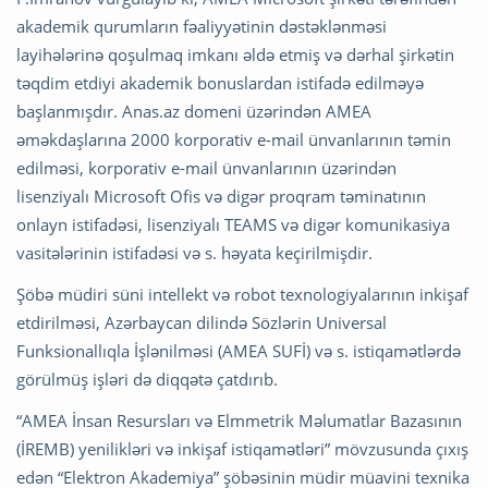
akademik qurumların fəaliyyətinin dəstəklənməsi
layihələrinə qoşulmaq imkanı əldə etmiş və dərhal şirkətin
təqdim etdiyi akademik bonuslardan istifadə edilməyə
başlanmışdır. Anas.az domeni üzərindən AMEA
əməkdaşlarına 2000 korporativ e-mail ünvanlarının təmin
edilməsi, korporativ e-mail ünvanlarının üzərindən
lisenziyalı Microsoft Ofis və digər proqram təminatının
onlayn istifadəsi, lisenziyalı TEAMS və digər komunikasiya
vasitələrinin istifadəsi və s. həyata keçirilmişdir.
Şöbə müdiri süni intellekt və robot texnologiyalarının inkişaf
etdirilməsi, Azərbaycan dilində Sözlərin Universal
Funksionallıqla İşlənilməsi (AMEA SUFİ) və s. istiqamətlərdə
görülmüş işləri də diqqətə çatdırıb.
“AMEA İnsan Resursları və Elmmetrik Məlumatlar Bazasının
(İREMB) yenilikləri və inkişaf istiqamətləri” mövzusunda çıxış
edən “Elektron Akademiya” şöbəsinin müdir müavini texnika