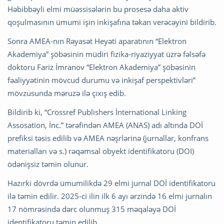
Həbibbəyli elmi müəssisələrin bu prosesə daha aktiv
qoşulmasının ümumi işin inkişafına təkan verəcəyini bildirib.
Sonra AMEA-nın Rəyasət Heyəti aparatının “Elektron
Akademiya” şöbəsinin müdiri fizika-riyaziyyat üzrə fəlsəfə
doktoru Fariz İmranov “Elektron Akademiya” şöbəsinin
fəaliyyətinin mövcud durumu və inkişaf perspektivləri”
mövzusunda məruzə ilə çıxış edib.
Bildirib ki, “Crossref Publishers İnternational Linking
Assosation, İnc.” tərəfindən AMEA (ANAS) adı altında DOİ
prefiksi təsis edilib və AMEA nəşrlərinə (jurnallar, konfrans
materialları və s.) rəqəmsal obyekt identifikatoru (DOI)
ödənişsiz təmin olunur.
Hazırki dövrdə ümumilikdə 29 elmi jurnal DOİ identifikatoru
ilə təmin edilir. 2025-ci ilin ilk 6 ayı ərzində 16 elmi jurnalın
17 nömrəsində dərc olunmuş 315 məqaləyə DOİ
identifikatoru təmin edilib.