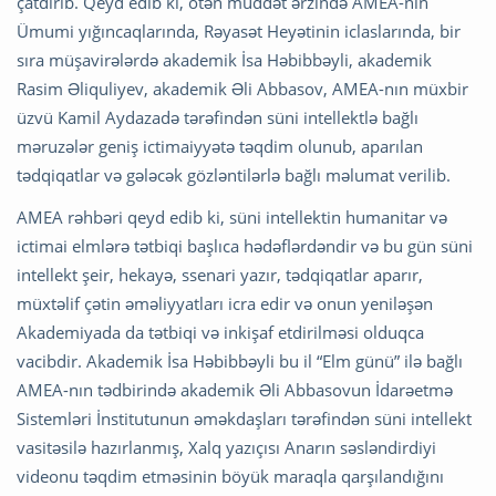
çatdırıb. Qeyd edib ki, ötən müddət ərzində AMEA-nın
Ümumi yığıncaqlarında, Rəyasət Heyətinin iclaslarında, bir
sıra müşavirələrdə akademik İsa Həbibbəyli, akademik
Rasim Əliquliyev, akademik Əli Abbasov, AMEA-nın müxbir
üzvü Kamil Aydazadə tərəfindən süni intellektlə bağlı
məruzələr geniş ictimaiyyətə təqdim olunub, aparılan
tədqiqatlar və gələcək gözləntilərlə bağlı məlumat verilib.
AMEA rəhbəri qeyd edib ki, süni intellektin humanitar və
ictimai elmlərə tətbiqi başlıca hədəflərdəndir və bu gün süni
intellekt şeir, hekayə, ssenari yazır, tədqiqatlar aparır,
müxtəlif çətin əməliyyatları icra edir və onun yeniləşən
Akademiyada da tətbiqi və inkişaf etdirilməsi olduqca
vacibdir. Akademik İsa Həbibbəyli bu il “Elm günü” ilə bağlı
AMEA-nın tədbirində akademik Əli Abbasovun İdarəetmə
Sistemləri İnstitutunun əməkdaşları tərəfindən süni intellekt
vasitəsilə hazırlanmış, Xalq yazıçısı Anarın səsləndirdiyi
videonu təqdim etməsinin böyük maraqla qarşılandığını