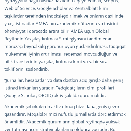
riyaziyyatla bağlı nəşrlər daxildir. O qeyd edib ki, Scopus,
Web of Science, Google Scholar və Zentralblatt kimi
təşkilatlar tərəfindən indeksləşdirilmək və onların daxilində
yaxşı istinadlar AMEA-nın akademik nüfuzunu və təsirini
əhəmiyyətli dərəcədə artıra bilir. AMEA üçün Qlobal
Reytinqin Yaxşılaşdırılması Strategiyasını təqdim edən
məruzəçi beynəlxalq görünürlüyün gücləndirilməsi, tədqiqat
mükəmməlliyinin artırılması, rəqəmsal mövcudluğun və
bilik transferinin yaxşılaşdırılması kimi və s. bir sıra
təkliflərini səsləndirib.
“Jurnallar, hesabatlar və data dəstləri açıq girişlə daha geniş
istinad imkanları yaradır. Tədqiqatçıların elmi profilləri
(Google Scholar, ORCID) aktiv şəkildə qurulmalıdır.
Akademik şəbəkələrdə aktiv olmaq bizə daha geniş çevrə
qazandırır. Məqalələrimizi nüfuzlu jurnallarda dərc etdirmək
önəmlidir. Akademik qurumların qlobal reytinqdə yüksək
yer tutması üçün strateji planlama olduqca vacibdir. Bu