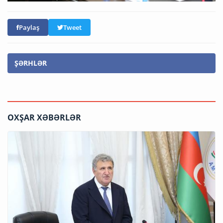
Paylaş
Tweet
ŞƏRHLƏR
OXŞAR XƏBƏRLƏR