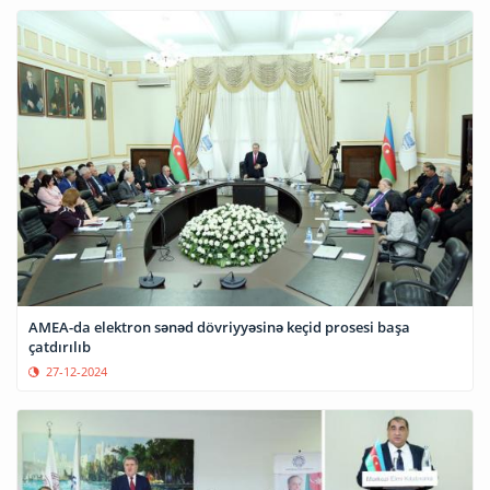
AMEA-da elektron sənəd dövriyyəsinə keçid prosesi başa
çatdırılıb
27-12-2024