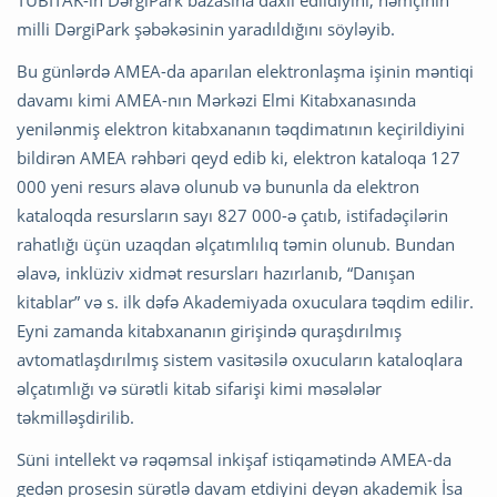
TÜBİTAK-ın DərgiPark bazasına daxil edildiyini, həmçinin
milli DərgiPark şəbəkəsinin yaradıldığını söyləyib.
Bu günlərdə AMEA-da aparılan elektronlaşma işinin məntiqi
davamı kimi AMEA-nın Mərkəzi Elmi Kitabxanasında
yenilənmiş elektron kitabxananın təqdimatının keçirildiyini
bildirən AMEA rəhbəri qeyd edib ki, elektron kataloqa 127
000 yeni resurs əlavə olunub və bununla da elektron
kataloqda resursların sayı 827 000-ə çatıb, istifadəçilərin
rahatlığı üçün uzaqdan əlçatımlılıq təmin olunub. Bundan
əlavə, inklüziv xidmət resursları hazırlanıb, “Danışan
kitablar” və s. ilk dəfə Akademiyada oxuculara təqdim edilir.
Eyni zamanda kitabxananın girişində quraşdırılmış
avtomatlaşdırılmış sistem vasitəsilə oxucuların kataloqlara
əlçatımlığı və sürətli kitab sifarişi kimi məsələlər
təkmilləşdirilib.
Süni intellekt və rəqəmsal inkişaf istiqamətində AMEA-da
gedən prosesin sürətlə davam etdiyini deyən akademik İsa