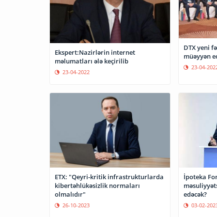
DTX yeni fə
Ekspert:Nazirlərin internet
müəyyən e
məlumatları ələ keçirilib
23-04-202
23-04-2022
ETX: "Qeyri-kritik infrastrukturlarda
İpoteka Fon
kibertəhlükəsizlik normaları
məsuliyyət
olmalıdır"
edəcək?
26-10-2023
03-02-202