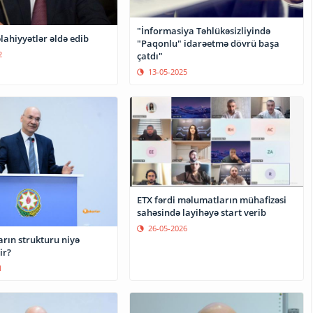
"İnformasiya Təhlükəsizliyində
lahiyyətlər əldə edib
"Paqonlu" idarəetmə dövrü başa
2
çatdı"
13-05-2025
ETX fərdi məlumatların mühafizəsi
sahəsində layihəyə start verib
26-05-2026
rın strukturu niyə
ir?
1