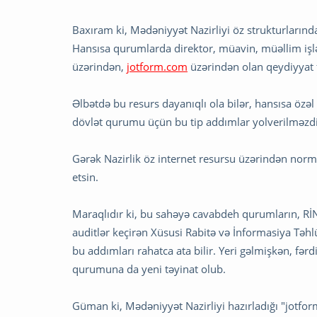
Baxıram ki, Mədəniyyət Nazirliyi öz strukturlarında
Hansısa qurumlarda direktor, müavin, müəllim işlə
üzərindən,
jotform.com
üzərindən olan qeydiyyat 
Əlbətdə bu resurs dayanıqlı ola bilər, hansısa özə
dövlət qurumu üçün bu tip addımlar yolverilməzdir
Gərək Nazirlik öz internet resursu üzərindən normal
etsin.
Maraqlıdır ki, bu sahəyə cavabdeh qurumların, RİN
auditlər keçirən Xüsusi Rabitə və İnformasiya Təh
bu addımları rahatca ata bilir. Yeri gəlmişkən, fə
qurumuna da yeni təyinat olub.
Güman ki, Mədəniyyət Nazirliyi hazırladığı "jotfo