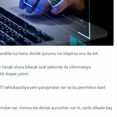
 tərəfdə isə hansı dövlət qurumu nə istəyirsə onu da edi.
ik hesab oluna biləcək özəl sektorda da informasiya
di diqqət yetirir.
 İT təhlükəsizliyə yeni yanaşmalar var və bu perimetrə daxil
alar var. Amma elə dövlət qurumları var ki, sanki ölkədə baş