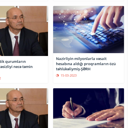
Nazirliyin milyonlarla vəsait
itik qurumların
hesabına aldığı proqramların özü
əsizliyi necə təmin
təhlükəliymiş-ŞƏRH
15-03-2023
2