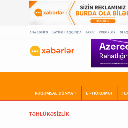
ANA SƏHİFƏ
LAYİHƏ HAQQINDA
ARXİV
XƏBƏRLƏR
ƏLA
RƏQƏMSAL DÜNYA
E - HÖKUMƏT
TE
TƏHLÜKƏSİZLİK