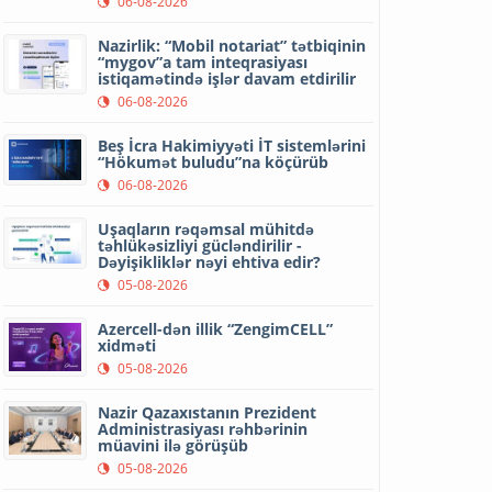
06-08-2026
Nazirlik: “Mobil notariat” tətbiqinin
“mygov”a tam inteqrasiyası
istiqamətində işlər davam etdirilir
06-08-2026
Beş İcra Hakimiyyəti İT sistemlərini
“Hökumət buludu”na köçürüb
06-08-2026
Uşaqların rəqəmsal mühitdə
təhlükəsizliyi gücləndirilir -
Dəyişikliklər nəyi ehtiva edir?
05-08-2026
Azercell-dən illik “ZengimCELL”
xidməti
05-08-2026
Nazir Qazaxıstanın Prezident
Administrasiyası rəhbərinin
müavini ilə görüşüb
05-08-2026