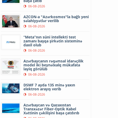
başa çatıb
06-08-2026
AZCON-a "Azərkosmos"la bağlı yeni
səlahiyyətlər verilib
06-08-2026
“Meta”nın süni intellekti test
zamanı başqa şirkətin sisteminə
daxil olub
06-08-2026
Azərbaycanın rəqəmsal idarəçilik
model iki beynəlxalq mükafata
layiq görülüb
06-08-2026
DSMF 7 ayda 135 minə yaxın
elektron arayış verib
06-08-2026
Azərbaycan və Qazaxıstan
Transxəzər Fiber-Optik Kabel
Xəttinin çəkilişini başa çatdırıb