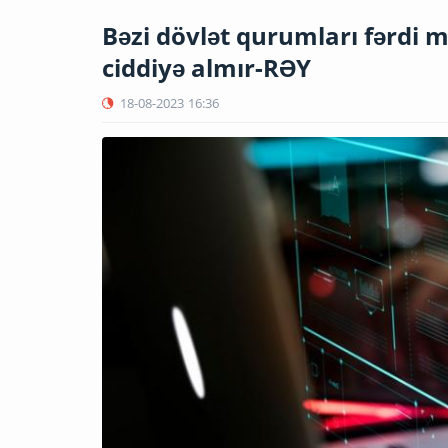
Bəzi dövlət qurumları fərdi m
ciddiyə almır-RƏY
18-08-2023
16:36