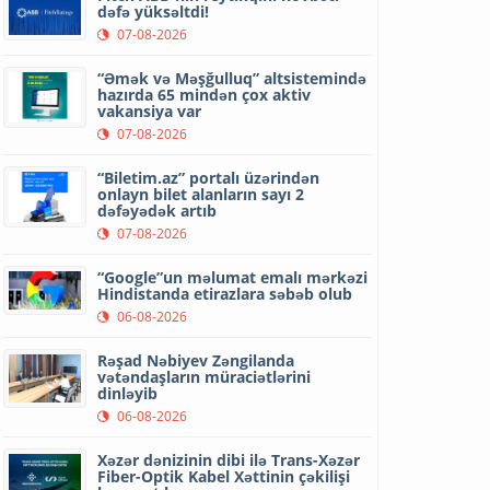
dəfə yüksəltdi!
07-08-2026
“Əmək və Məşğulluq” altsistemində
hazırda 65 mindən çox aktiv
vakansiya var
07-08-2026
“Biletim.az” portalı üzərindən
onlayn bilet alanların sayı 2
dəfəyədək artıb
07-08-2026
“Google”un məlumat emalı mərkəzi
Hindistanda etirazlara səbəb olub
06-08-2026
Rəşad Nəbiyev Zəngilanda
vətəndaşların müraciətlərini
dinləyib
06-08-2026
Xəzər dənizinin dibi ilə Trans-Xəzər
Fiber-Optik Kabel Xəttinin çəkilişi