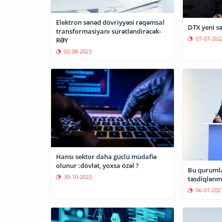
Elektron sənəd dövriyyəsi rəqəmsal
DTX yeni sə
transformasiyanı sürətləndirəcək-
07-07-202
RƏY
02-08-2023
Hansı sektor daha güclü müdafiə
olunur :dövlət, yoxsa özəl ?
Bu qurumla
30-10-2023
təsdiqlənm
06-01-202