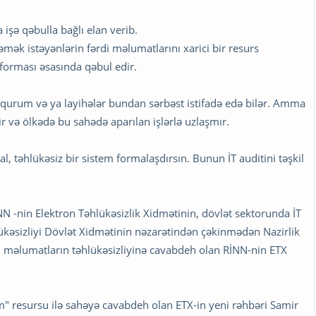
 işə qəbulla bağlı elan verib.
mək istəyənlərin fərdi məlumatlarını xarici bir resurs
forması əsasında qəbul edir.
l qurum və ya layihələr bundan sərbəst istifadə edə bilər. Amma
 və ölkədə bu sahədə aparılan işlərlə uzlaşmır.
, təhlükəsiz bir sistem formalaşdırsın. Bunun İT auditini təşkil
N -nin Elektron Təhlükəsizlik Xidmətinin, dövlət sektorunda İT
lükəsizliyi Dövlət Xidmətinin nəzarətindən çəkinmədən Nazirlik
rdi məlumatların təhlükəsizliyinə cavabdeh olan RİNN-nin ETX
rm" resursu ilə sahəyə cavabdeh olan ETX-in yeni rəhbəri Samir