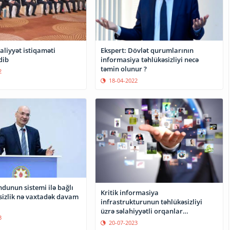
aliyyət istiqaməti
Ekspert: Dövlət qurumlarının
dib
informasiya təhlükəsizliyi necə
təmin olunur ?
2
18-04-2022
dunun sistemi ilə bağlı
Kritik informasiya
sizlik nə vaxtadək davam
infrastrukturunun təhlükəsizliyi
üzrə səlahiyyətli orqanlar
3
müəyyənləşib
20-07-2023