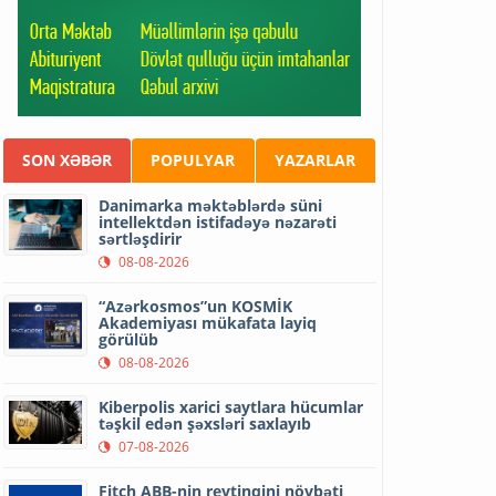
SON XƏBƏR
POPULYAR
YAZARLAR
Danimarka məktəblərdə süni
intellektdən istifadəyə nəzarəti
sərtləşdirir
08-08-2026
“Azərkosmos”un KOSMİK
Akademiyası mükafata layiq
görülüb
08-08-2026
Kiberpolis xarici saytlara hücumlar
təşkil edən şəxsləri saxlayıb
07-08-2026
Fitch ABB-nin reytinqini növbəti