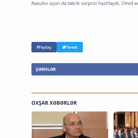
Rəsulov üçün də təbrik sürprizi hazlrlayıb. Ümid 
Paylaş
Tweet
ŞƏRHLƏR
OXŞAR XƏBƏRLƏR