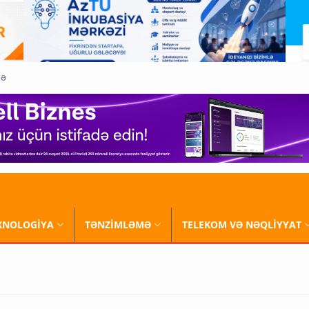
QƏ
XNOLOGİYA
TƏNZİMLƏMƏ
TELEKOM VƏ NƏQLİYYAT