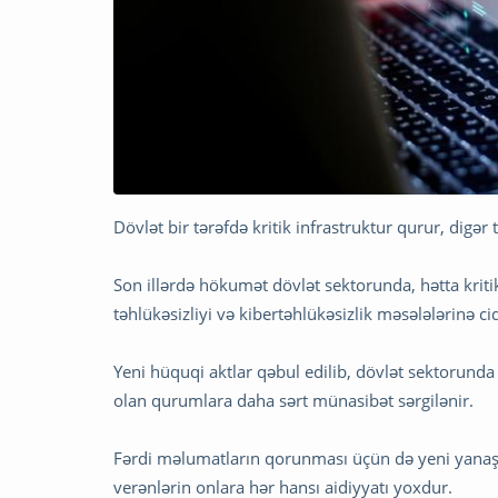
Dövlət bir tərəfdə kritik infrastruktur qurur, digər
Son illərdə hökumət dövlət sektorunda, hətta krit
təhlükəsizliyi və kibertəhlükəsizlik məsələlərinə cid
Yeni hüquqi aktlar qəbul edilib, dövlət sektorunda
olan qurumlara daha sərt münasibət sərgilənir.
Fərdi məlumatların qorunması üçün də yeni yanaşm
verənlərin onlara hər hansı aidiyyatı yoxdur.