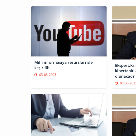
Milli informasiya resursları ələ
Ekspert:Kr
keçirilib
kibertəhlük
03-03-2023
olunacaq?
07-05-202