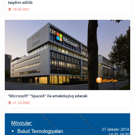
təqdim edilib
10-03-2021
“Microsoft” “SpaceX” ilə əməkdaşlıq edəcək
21-10-2020