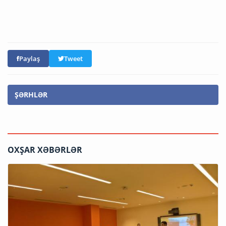
Paylaş
Tweet
ŞƏRHLƏR
OXŞAR XƏBƏRLƏR