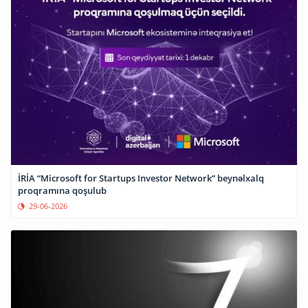
İRİA “Microsoft for Startups Investor Network” beynəlxalq
proqramına qoşulub
29-06-2026