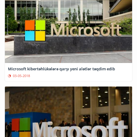
Microsoft kibertəhlükələrə qarşı yeni alətlər təqdim edib
03-05-2018