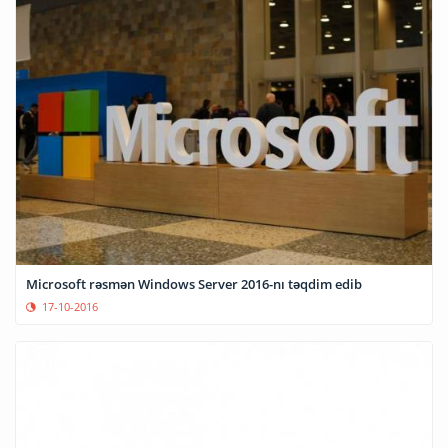
Microsoft rəsmən Windows Server 2016-nı təqdim edib
17-10-2016