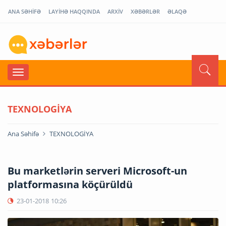
ANA SƏHİFƏ
LAYİHƏ HAQQINDA
ARXİV
XƏBƏRLƏR
ƏLAQƏ
TEXNOLOGİYA
Ana Səhifə
TEXNOLOGİYA
Bu marketlərin serveri Microsoft-un
platformasına köçürüldü
23-01-2018
10:26