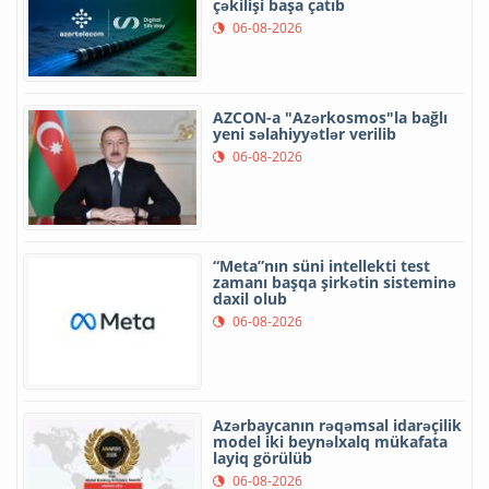
çəkilişi başa çatıb
06-08-2026
AZCON-a "Azərkosmos"la bağlı
yeni səlahiyyətlər verilib
06-08-2026
“Meta”nın süni intellekti test
zamanı başqa şirkətin sisteminə
daxil olub
06-08-2026
Azərbaycanın rəqəmsal idarəçilik
model iki beynəlxalq mükafata
layiq görülüb
06-08-2026