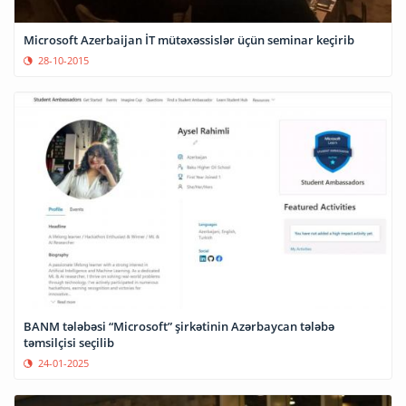
Microsoft Azerbaijan İT mütəxəssislər üçün seminar keçirib
28-10-2015
BANM tələbəsi “Microsoft” şirkətinin Azərbaycan tələbə
təmsilçisi seçilib
24-01-2025