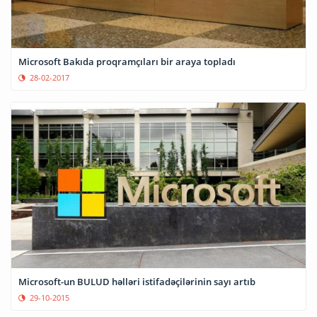
Microsoft Bakıda proqramçıları bir araya topladı
28-02-2017
Microsoft-un BULUD həlləri istifadəçilərinin sayı artıb
29-10-2015