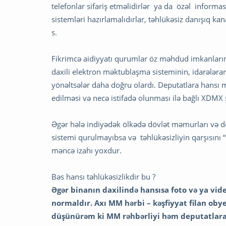
telefonlar sifariş etməlidirlər ya da özəl inform
sistemləri hazırlamalıdırlar, təhlükəsiz danışıq ka
s.
Fikrimcə aidiyyatı qurumlar öz məhdud imkanların
daxili elektron məktublaşma sisteminin, idarələr
yönəltsələr daha doğru olardı. Deputatlara hansı m
edilməsi və necə istifadə olunması ilə bağlı XDMX 
Əgər hələ indiyədək ölkədə dövlət məmurları və d
sistemi qurulmayıbsa və təhlükəsizliyin qarşısını
məncə izahı yoxdur.
Bəs hansı təhlükəsizlikdir bu ?
Əgər binanın daxilində hansısa foto və ya vide
normaldır. Axı MM hərbi – kəşfiyyat filan oby
düşünürəm ki MM rəhbərliyi həm deputatlara , 