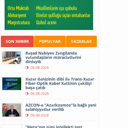
SON XƏBƏR
POPULYAR
YAZARLAR
Rəşad Nəbiyev Zəngilanda
vətəndaşların müraciətlərini
dinləyib
06-08-2026
Xəzər dənizinin dibi ilə Trans-Xəzər
Fiber-Optik Kabel Xəttinin çəkilişi
başa çatıb
06-08-2026
AZCON-a "Azərkosmos"la bağlı yeni
səlahiyyətlər verilib
06-08-2026
“Meta”nın süni intellekti test