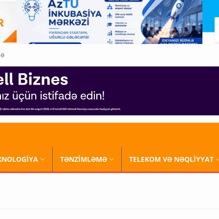
QƏ
XNOLOGİYA
TƏNZİMLƏMƏ
TELEKOM VƏ NƏQLİYYAT