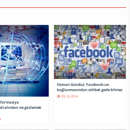
Osman Gündüz: Facebook-un
bağlanmasından söhbət gedə bilməz
03-12-2014
nformasiya
tralından nə gözləmək
9