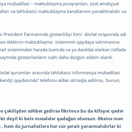
asiya mübadiləsi – məktublaşma proqramları, özəl əməliyyat
nalları və təhlükəsiz məktublaşma kanallarının yaradılmalıdır və
ı Prezident Fərmanında göstərildiyi kimi dövlət orqanında adi
arası elektron məktublaşma sisteminin qaydaya salınmasına
ail sistemindən harada (xaricdə və ya daxildə) olarkən istifadə
saytında göstərilənlərin izahı daha düzgün addım olardı.
övlət qurumları arasında təhlükəsiz informasiya mübadiləsi
 “kəndçi qaydasında” telefonu əldən almaqla edilirsə, bunun,
o çəkilişdən söhbət gedirsə fikrimcə bu da kifayət qədər
ekt deyil ki belə məsələlər qadağan olunsun. Əksinə mən
həm də jurnalistlərə hər cür şərait yaratmalıdırlar ki