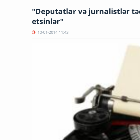
"Deputatlar və jurnalistlər tə
etsinlər"
10-01-2014
11:43