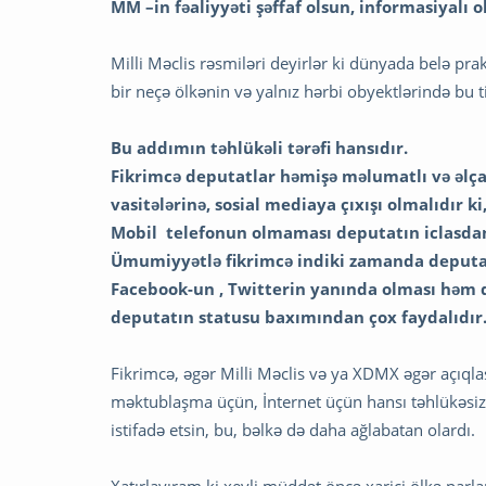
MM –in fəaliyyəti şəffaf olsun, informasiyalı o
Milli Məclis rəsmiləri deyirlər ki dünyada belə pra
bir neçə ölkənin və yalnız hərbi obyektlərində bu t
Bu addımın təhlükəli tərəfi hansıdır.
Fikrimcə deputatlar həmişə məlumatlı və əlça
vasitələrinə, sosial mediaya çıxışı olmalıdır ki,
Mobil telefonun olmaması deputatın iclasdan
Ümumiyyətlə fikrimcə indiki zamanda deputatı
Facebook-un , Twitterin yanında olması həm d
deputatın statusu baxımından çox faydalıdır
Fikrimcə, əgər Milli Məclis və ya XDMX əgər açıql
məktublaşma üçün, İnternet üçün hansı təhlükəsi
istifadə etsin, bu, bəlkə də daha ağlabatan olardı.
Xatırlayıram ki xeyli müddət öncə xarici ölkə parl