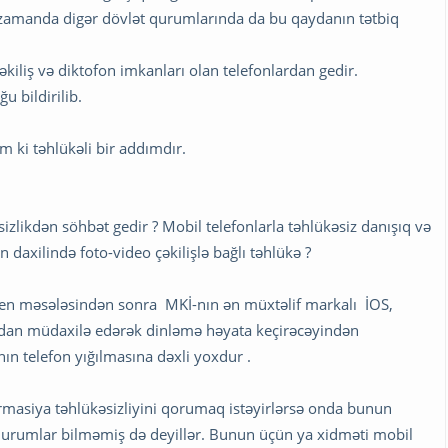
 zamanda digər dövlət qurumlarında da bu qaydanın tətbiq
kiliş və diktofon imkanları olan telefonlardan gedir.
u bildirilib.
m ki təhlükəli bir addımdır.
zlikdən söhbət gedir ? Mobil telefonlarla təhlükəsiz danışıq və
daxilində foto-video çəkilişlə bağlı təhlükə ?
n məsələsindən sonra MKİ-nın ən müxtəlif markalı İOS,
qdan müdaxilə edərək dinləmə həyata keçirəcəyindən
ın telefon yığılmasına dəxli yoxdur .
rmasiya təhlükəsizliyini qorumaq istəyirlərsə onda bunun
 qurumlar bilməmiş də deyillər. Bunun üçün ya xidməti mobil