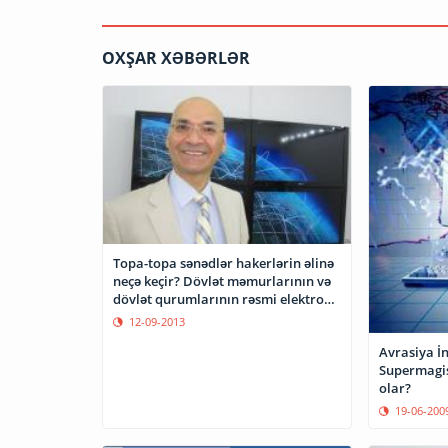
OXŞAR XƏBƏRLƏR
Topa-topa sənədlər hakerlərin əlinə
neçə keçir? Dövlət məmurlarının və
dövlət qurumlarının rəsmi elektron
məktublaşması necə həyata keçirilir
12-09-2013
?
Avrasiya İ
Supermagis
olar?
19-06-200