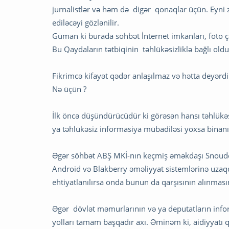
jurnalistlər və həm də digər qonaqlar üçün. Eyni
ediləcəyi gözlənilir.
Güman ki burada söhbət İnternet imkanları, foto çə
Bu Qaydaların tətbiqinin təhlükəsizliklə bağlı olduğ
Fikrimcə kifayət qədər anlaşılmaz və hətta deyərdi
Nə üçün ?
İlk öncə düşündürücüdür ki görəsən hansı təhlükəsi
ya təhlükəsiz informasiya mübadiləsi yoxsa binanın 
Əgər söhbət ABŞ MKİ-nın keçmiş əməkdaşı Snoude
Android və Blakberry əməliyyat sistemlərinə uza
ehtiyatlanılırsa onda bunun da qarşısının alınmasın
Əgər dövlət məmurlarının və ya deputatların info
yolları tamam başqadır axı. Əminəm ki, aidiyyatı