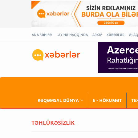
ANA SƏHİFƏ
LAYİHƏ HAQQINDA
ARXİV
XƏBƏRLƏR
ƏLA
RƏQƏMSAL DÜNYA
E - HÖKUMƏT
TE
TƏHLÜKƏSİZLİK