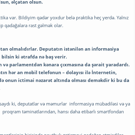
lsun, əlçatan olsun.
ktika var. Bildiyim qədər yoxdur belə praktika heç yerdə. Yalnız
ip qadağalara rast gəlmək olar.
tan olmalıdırlar. Deputatın istənilən an informasiya
 bilsin ki ətrafda nə baş verir.
 və parlamentdən kənara çıxmasına da şərait yaradardı.
n hər an mobil telefonun – dolayısı ilə İnternetin,
ə onun ictimai nəzarət altında olması deməkdir ki bu da
.
asaydı ki, deputatlar və məmurlar informasiya mübadiləsi və ya
z proqram təminatlarından, hansı daha etibarlı smartfondan
amentlərinin birisində noutbuk gətirməyi qadağan etmişdilər.