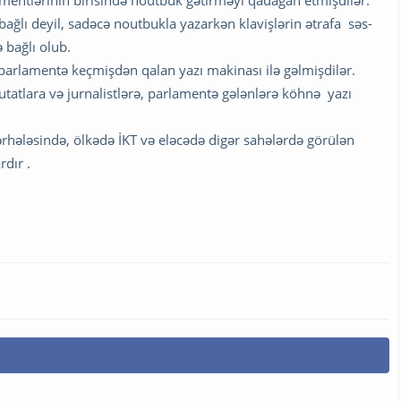
 bağlı deyil, sadəcə noutbukla yazarkən klavişlərin ətrafa səs-
 bağlı olub.
 parlamentə keçmişdən qalan yazı makinası ilə gəlmişdilər.
utatlara və jurnalistlərə, parlamentə gələnlərə köhnə yazı
ərhələsində, ölkədə İKT və eləcədə digər sahələrdə görülən
rdır .