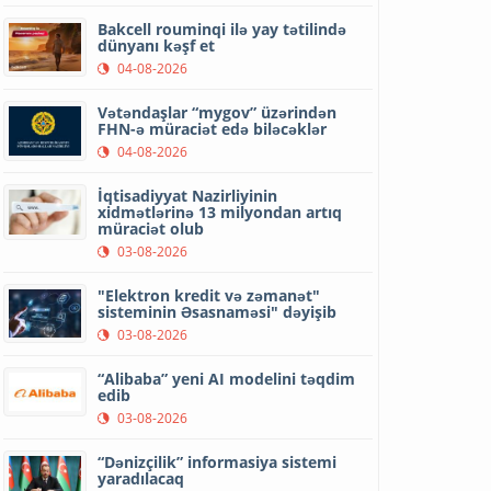
Bakcell rouminqi ilə yay tətilində
dünyanı kəşf et
04-08-2026
Vətəndaşlar “mygov” üzərindən
FHN-ə müraciət edə biləcəklər
04-08-2026
İqtisadiyyat Nazirliyinin
xidmətlərinə 13 milyondan artıq
müraciət olub
03-08-2026
"Elektron kredit və zəmanət"
sisteminin Əsasnaməsi" dəyişib
03-08-2026
“Alibaba” yeni AI modelini təqdim
edib
03-08-2026
“Dənizçilik” informasiya sistemi
yaradılacaq