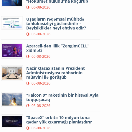
“Hökumət buludu”na köçürüb
06-08-2026
Uşaqların rəqəmsal mühitdə
təhlükəsizliyi gücləndirilir -
Dəyişikliklər nəyi ehtiva edir?
05-08-2026
Azercell-dən illik “ZengimCELL”
xidməti
05-08-2026
Nazir Qazaxıstanın Prezident
Administrasiyası rəhbərinin
müavini ilə görüşüb
05-08-2026
"Falcon 9" raketinin bir hissəsi Ayla
toqquşacaq
05-08-2026
“SpaceX” orbitə 10 milyon tona
qədər yük çıxarmağı planlaşdırır
05-08-2026