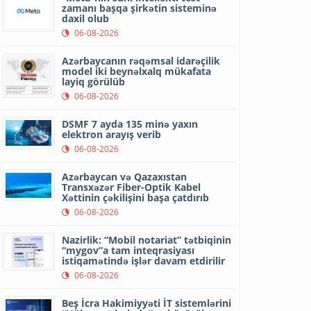
zamanı başqa şirkətin sisteminə
daxil olub
06-08-2026
Azərbaycanın rəqəmsal idarəçilik
model iki beynəlxalq mükafata
layiq görülüb
06-08-2026
DSMF 7 ayda 135 minə yaxın
elektron arayış verib
06-08-2026
Azərbaycan və Qazaxıstan
Transxəzər Fiber-Optik Kabel
Xəttinin çəkilişini başa çatdırıb
06-08-2026
Nazirlik: “Mobil notariat” tətbiqinin
“mygov”a tam inteqrasiyası
istiqamətində işlər davam etdirilir
06-08-2026
Beş İcra Hakimiyyəti İT sistemlərini