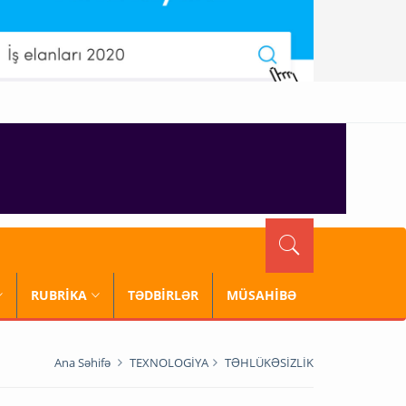
RUBRİKA
TƏDBİRLƏR
MÜSAHİBƏ
Ana Səhifə
TEXNOLOGİYA
TƏHLÜKƏSİZLİK