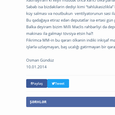
Səbəb isə bizdəkilərin dediyi kimi “təhlükəsizliklə”
küy salması və noutbukun ventilyatorunun səsi ilə
Bu qadağaya etiraz edən deputatlar isə ertəsi gün
Bəlkə deyirəm bizim Milli Məclis rəhbərliyi də dep
makinası ilə gəlməyi tövsiyə etsin hə?!
Fikrimcə MM-in bu qərarı ölkənin indiki inkişaf m
işlərlə uzlaşmayan, baş ucalığı gətirməyən bir qəra
Osman Gündüz
10.01.2014
Paylaş
Tweet
ŞƏRHLƏR