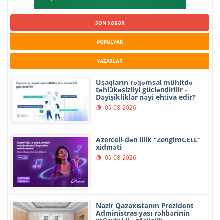
SON XƏBƏR
POPULYAR
YAZARLAR
Uşaqların rəqəmsal mühitdə
təhlükəsizliyi gücləndirilir -
Dəyişikliklər nəyi ehtiva edir?
05-08-2026
Azercell-dən illik “ZengimCELL”
xidməti
05-08-2026
Nazir Qazaxıstanın Prezident
Administrasiyası rəhbərinin