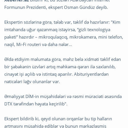
Formunun Prezidenti, ekspert Osman Gündüz deyib.
Ekspertin sözlərinə görə, tələb var, təklif də hazırlanır: "Kim
imtahanda uğur qazanmaq istəyirsə, “gizli texnologiya
paketi” hazırdır – mikroqulaqcıq, mikrokamera, mini telefon,
naqil, Mi-Fi routeri və daha nələr...
Əldə etdiyim məlumata görə, məhz belə xidməti təklif edən
bir şəbəkənin üzvləri artıq məhkəmə qərarı ilə saxlanılıb,
cinayət işi açılıb və istintaq aparılır. Abituriyentlərdən
nəticələri ləğv olunanlar var.
Əməliyyat DİM-in müşahidələri və rəsmi müraciəti əsasında
DTX tərəfindən həyata keçirilib".
Ekspert bildirib ki, qeyd olunan orqanlar bu tip halların
artmasını müşahidə ediblər və bunun mərkəzləşmiş