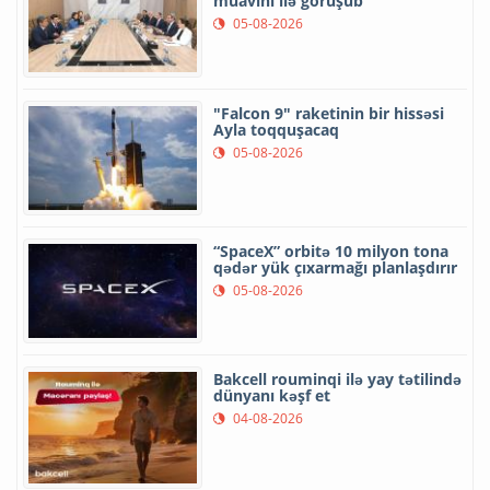
müavini ilə görüşüb
05-08-2026
"Falcon 9" raketinin bir hissəsi
Ayla toqquşacaq
05-08-2026
“SpaceX” orbitə 10 milyon tona
qədər yük çıxarmağı planlaşdırır
05-08-2026
Bakcell rouminqi ilə yay tətilində
dünyanı kəşf et
04-08-2026