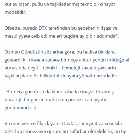
kütləviləşən, pullu və təşkilatlanmış texnoloji cinayət
modelidir.
Əlbəttə, burada DTX tərəfindən bu şəbəkənin ifşası və
məsuliyyətə cəlb edilmələri təqdirəlayiq bir addımdır".
Osman Gündüzün sözlərinə görə, bu hadisə bir daha
göstərdi ki, məsələ sadəcə bir neçə abituriyentin fırıldağa əl
atmasında deyil – texniki – texnoloji savadlı şəxslərin -
təşkilatçıların öz biliklərini cinayətə yönəltməsindədir:
"Bir neçə gün öncə də kiber sahədə cinayət törətmiş
bacarıqlı bir gəncin məhkəmə prosesi cəmiyyətin
gündəmində idi.
Və mən yenə o fikirdəyəm: Dövlət, cəmiyyət və xüsusilə
təhsil və innovasiya qurumları səfərbər olmalıdır ki, bu tip