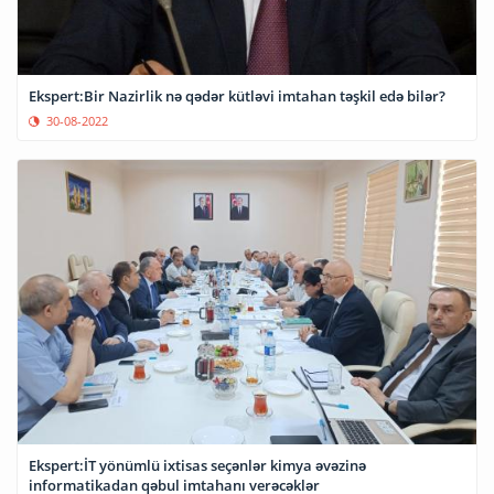
Ekspert:Bir Nazirlik nə qədər kütləvi imtahan təşkil edə bilər?
30-08-2022
Ekspert:İT yönümlü ixtisas seçənlər kimya əvəzinə
informatikadan qəbul imtahanı verəcəklər