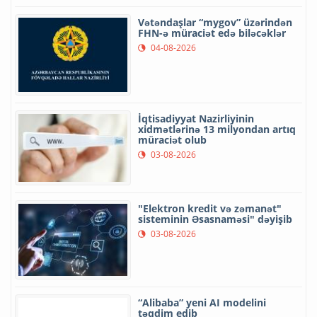
Vətəndaşlar “mygov” üzərindən
FHN-ə müraciət edə biləcəklər
04-08-2026
İqtisadiyyat Nazirliyinin
xidmətlərinə 13 milyondan artıq
müraciət olub
03-08-2026
"Elektron kredit və zəmanət"
sisteminin Əsasnaməsi" dəyişib
03-08-2026
“Alibaba” yeni AI modelini
təqdim edib