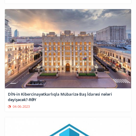
DİN-in Kibercinayətkarlıqla Mübarizə Baş İdarəsi nələri
dəyişəcək?-RƏY
04-06-2023