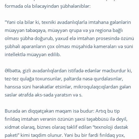
formada ola biləcəyindən şübhələniblər:
"Yəni ola bilər ki, texniki avadanlıqlarla imtahana gələnlərin
müəyyən təbəqəyə, müəyyən qrupa və ya regiona bağlı
olması şübhə doğurub, yaxud elə imtahan prosesində özünü
şübhəli aparanların çox olması müşahidə kameraları və süni
intellektlə müəyyən edilib.
Əlbəttə, gizli avadanlıqlardan istifadə edənlər məcburdur ki,
tez-tez qulağa toxunsunlar, paltarda nəsə qurdalasınlar,
hansısa süni hərəkətlər etsinlər, mikroqulaqcıqlardan gələn
səslər ətrafda əks-səda yaratsın və s.
Burada ən diqqətçəkən məqam isə budur: Artıq bu tip
fırıldaq imtahan verənin özünün şəxsi təşəbbüsü ilə deyil,
xidmət olaraq, biznes olaraq təklif edilən “texnoloji dəstək
paketi” kimi təqdim olunur. Yəni bu bir fərdi fırıldaq yox,