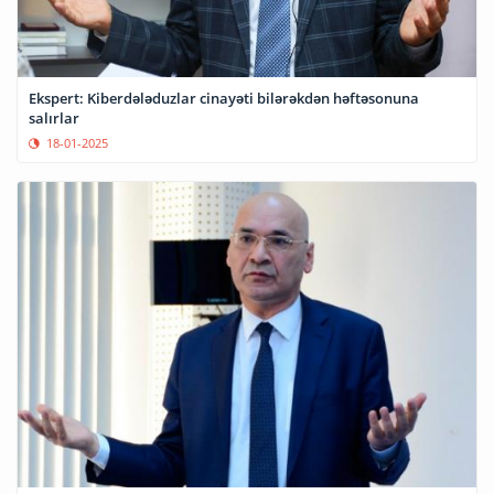
Ekspert: Kiberdələduzlar cinayəti bilərəkdən həftəsonuna
salırlar
18-01-2025