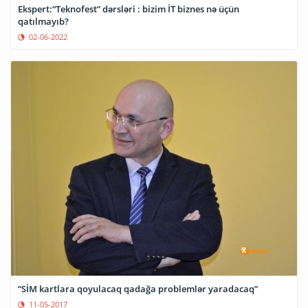
Ekspert:“Teknofest” dərsləri : bizim İT biznes nə üçün
qatılmayıb?
02-06-2022
“SİM kartlara qoyulacaq qadağa problemlər yaradacaq”
11-05-2017