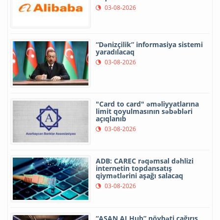
03-08-2026
“Dənizçilik” informasiya sistemi
yaradılacaq
03-08-2026
"Card to card" əməliyyatlarına
limit qoyulmasının səbəbləri
açıqlanıb
03-08-2026
ADB: CAREC rəqəmsal dəhlizi
internetin topdansatış
qiymətlərini aşağı salacaq
03-08-2026
“ASAN AI Hub” növbəti çağırış