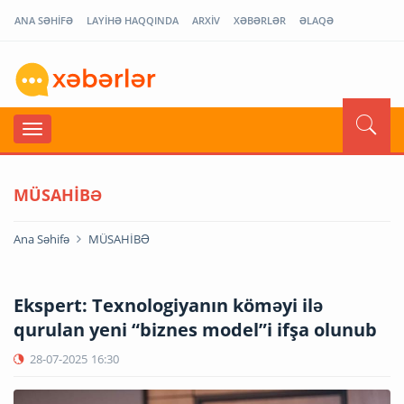
ANA SƏHİFƏ
LAYİHƏ HAQQINDA
ARXİV
XƏBƏRLƏR
ƏLAQƏ
MÜSAHİBƏ
Ana Səhifə
MÜSAHİBƏ
Ekspert: Texnologiyanın köməyi ilə
qurulan yeni “biznes model”i ifşa olunub
28-07-2025
16:30