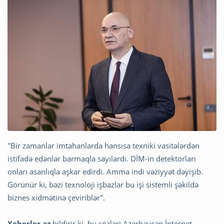
"Bir zamanlar imtahanlarda hansısa texniki vasitələrdən
istifadə edənlər barmaqla sayılardı. DİM-in detektorları
onları asanlıqla aşkar edirdi. Amma indi vəziyyət dəyişib.
Görünür ki, bəzi texnoloji işbazlar bu işi sistemli şəkildə
biznes xidmətinə çeviriblər".
Xeberler.az
bildirir ki, bu sözləri Azərbaycan İnternet