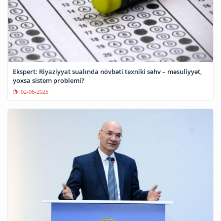
Ekspert: Riyaziyyat sualında növbəti texniki səhv – məsuliyyət,
yoxsa sistem problemi?
02-06-2025