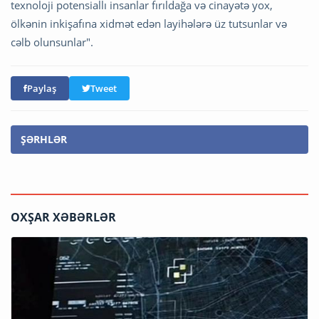
texnoloji potensiallı insanlar fırıldağa və cinayətə yox,
ölkənin inkişafına xidmət edən layihələrə üz tutsunlar və
cəlb olunsunlar".
Paylaş
Tweet
ŞƏRHLƏR
OXŞAR XƏBƏRLƏR