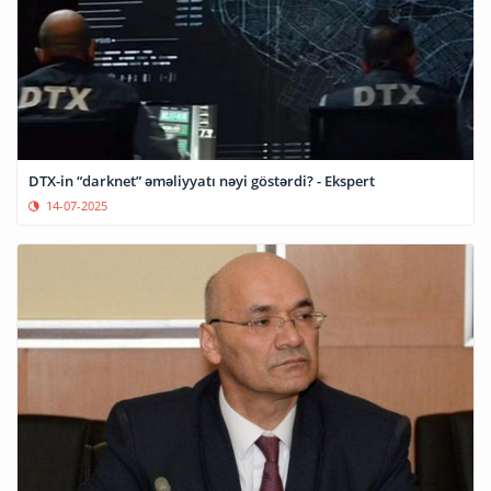
DTX-in “darknet” əməliyyatı nəyi göstərdi? - Ekspert
14-07-2025