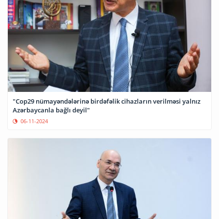
"Cop29 nümayəndələrinə birdəfəlik cihazların verilməsi yalnız
Azərbaycanla bağlı deyil"
06-11-2024