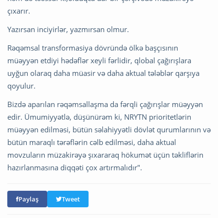
çıxarır.
Yazırsan inciyirlər, yazmırsan olmur.
Rəqəmsal transformasiya dövründə ölkə başçısının
müəyyən etdiyi hədəflər xeyli fərlidir, qlobal çağırışlara
uyğun olaraq daha müasir və daha aktual tələblər qarşıya
qoyulur.
Bizdə aparılan rəqəmsallaşma da fərqli çağırışlar müəyyən
edir. Ümumiyyətlə, düşünürəm ki, NRYTN prioritetlərin
müəyyən edilməsi, bütün səlahiyyətli dövlət qurumlarının və
bütün maraqlı tərəflərin cəlb edilməsi, daha aktual
movzuların müzakirəyə şıxararaq hökumət üçün təkliflərin
hazırlanmasına diqqəti çox artırmalıdır".
Paylaş
Tweet