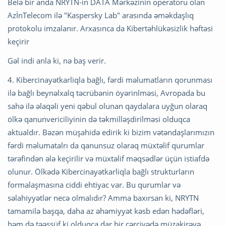
Belə bir anda NRYTN-in DATA Mərkəzinin operatoru olan
AzİnTelecom ilə "Kaspersky Lab" arasında əməkdaşlıq
protokolu imzalanır. Arxasınca da Kibertəhlükəsizlik həftəsi
keçirir
Gəl indi anla ki, nə baş verir.
4. Kibercinayətkarliqla bağlı, fərdi məlumatların qorunması
ilə bağlı beynəlxalq təcrübənin öyərinlməsi, Avropada bu
sahə ilə əlaqəli yeni qəbul olunan qaydalara uyğun olaraq
ölkə qanunvericiliyinin də təkmilləşdirilməsi olduqca
aktualdır. Bəzən müşahidə edirik ki bizim vətəndaşlarımızın
fərdi məlumatalrı da qanunsuz olaraq müxtəlif qurumlar
tərəfindən ələ keçirilir və müxtəlif məqsədlər üçün istiafdə
olunur. Ölkədə Kibercinayətkarliqla bağlı strukturların
formalaşmasına ciddi ehtiyac var. Bu qurumlar və
səlahiyyətlər necə olmalıdır? Amma baxırsan ki, NRYTN
tamamilə başqa, daha az əhəmiyyət kəsb edən hədəfləri,
həm də təəssüf ki,olduqca dar bir çərçivədə müzakirəyə