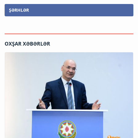
ŞƏRHLƏR
OXŞAR XƏBƏRLƏR