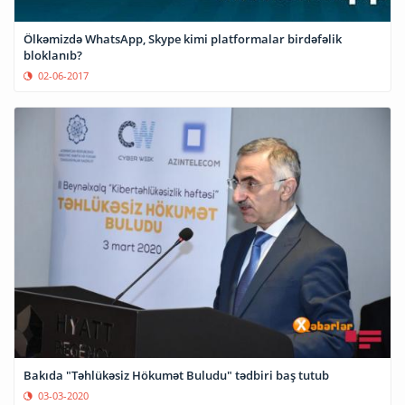
Ölkəmizdə WhatsApp, Skype kimi platformalar birdəfəlik
bloklanıb?
02-06-2017
Bakıda "Təhlükəsiz Hökumət Buludu" tədbiri baş tutub
03-03-2020