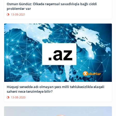
Osman Gündüz: Ölkədə rəqəmsal savadlılıqla bağlı ciddi
problemlər var
13-09-2021
Hüquqi sənəddə adı olmayan şəxs milli təhlükəsizliklə əlaqəli
sahəni necə tənzimləyə bilir?
13-08-2020