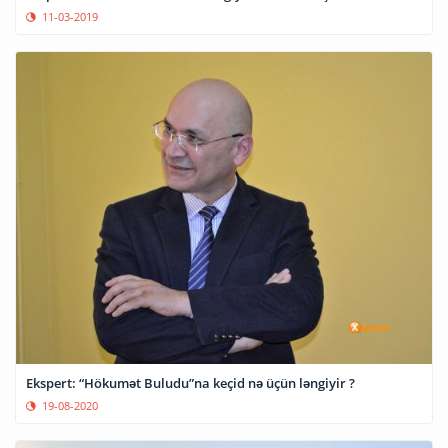
11-03-2019
Ekspert: “Hökumət Buludu”na keçid nə üçün ləngiyir ?
19-08-2020