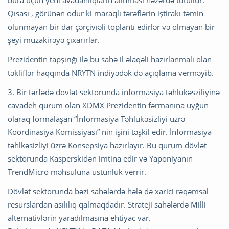
bura üçün yeni avadanlıqların alınması nəzərdə tutuılur.
Qısası , görünən odur ki maraqlı tərəflərin iştirakı təmin
olunmayan bir dar çərçivıəli toplantı edirlər və olmayan bir
şeyi müzakirəyə çıxarırlar.
Prezidentin tapşırığı ilə bu sahə il əlaqəli hazırlanmalı olan
təkliflər haqqında NRYTN indiyədək də açıqlama verməyib.
3. Bir tərfədə dövlət sektorunda informasiya təhlükəsziliyinə
cavadeh qurum olan XDMX Prezidentin fərmanına uyğun
olaraq formalaşan “İnformasiya Təhlükəsizliyi üzrə
Koordinasiya Komissiyası” nin işini təşkil edir. İnformasiya
təhlkəsizliyi üzrə Konsepsiya hazırlayır. Bu qurum dövlət
sektorunda Kasperskidən imtina edir və Yaponiyanın
TrendMicro məhsuluna üstünlük verrir.
Dövlət sektorunda bəzi sahələrdə hələ də xarici rəqəmsal
resurslardan asılılıq qalmaqdadır. Strateji sahələrdə Milli
alternativlərin yaradılmasına ehtiyac var.