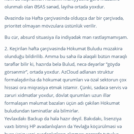
olunmalı olan ƏSAS sənəd, layihə ortada yoxdur.
Əvəzində isə Həftə çərçivəsində olduqca dar bir çərçivədə,
prioritet olmayan mövzulara üstünlük verilir.
Bu cür, absurd situasiya ilə indiyədək mən rastlaşmamışam.
2. Keçirilən həftə çərçivəsində Hökumət Buludu müzakirə
olunduğu bildirilib. Amma bu sahə ilə əlaqəli bütün maraqlı
tərəflər bilir ki, hazırda belə Bulud, necə deyərlər “göydə
görsənmir”, ortada yoxdur. AzCloud adlanan struktur
formalaşdırılsa da hökumət qurumları və özəl sektorun çox
hissəsi ora miqrasiya etmək istəmir. Çünki, sadəcə servis və
zəruri xidmətlər yoxdur, dövlət qurumları uzun illər
formalaşan məlumat bazaları üçün adı çəkilən Hökumət
buludundan təminatlar ala bilmirlər.
Yevlaxdakı Backup da hələ hazır deyil. Bakıdakı, lisenziya
vaxtı bitmiş HP avadanlıqların da Yevlağa köçürülməsi və