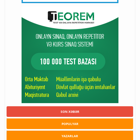
SON XƏBƏR
POPULYAR
YAZARLAR