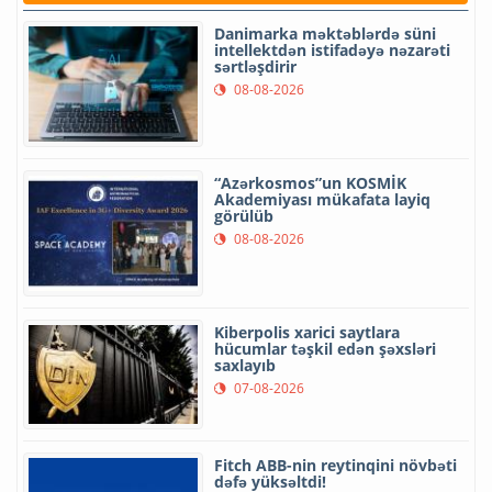
Danimarka məktəblərdə süni
intellektdən istifadəyə nəzarəti
sərtləşdirir
08-08-2026
“Azərkosmos”un KOSMİK
Akademiyası mükafata layiq
görülüb
08-08-2026
Kiberpolis xarici saytlara
hücumlar təşkil edən şəxsləri
saxlayıb
07-08-2026
Fitch ABB-nin reytinqini növbəti
dəfə yüksəltdi!