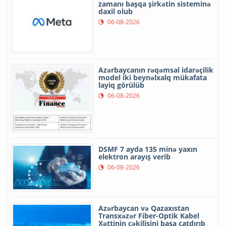
zamanı başqa şirkətin sisteminə
daxil olub
06-08-2026
Azərbaycanın rəqəmsal idarəçilik
model iki beynəlxalq mükafata
layiq görülüb
06-08-2026
DSMF 7 ayda 135 minə yaxın
elektron arayış verib
06-08-2026
Azərbaycan və Qazaxıstan
Transxəzər Fiber-Optik Kabel
Xəttinin çəkilişini başa çatdırıb