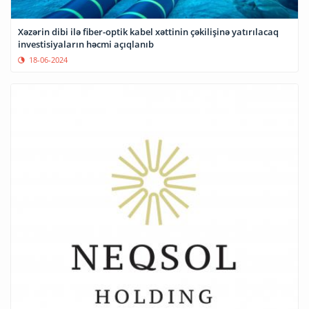
Xəzərin dibi ilə fiber-optik kabel xəttinin çəkilişinə yatırılacaq
investisiyaların həcmi açıqlanıb
18-06-2024