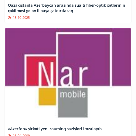
Qazaxıstanla Azərbaycan arasında sualtı fiber-optik xətlərinin
çəkilməsi gələn il başa çatdırılacaq
18-10-2025
«Azerfon» şirkəti yeni rouminq sazişləri imzalayıb
16-04-2009