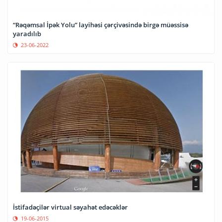
“Rəqəmsal İpək Yolu” layihəsi çərçivəsində birgə müəssisə
yaradılıb
23-06-2022
İstifadəçilər virtual səyahət edəcəklər
19-06-2015