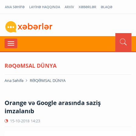
ANA SƏHİFƏ
LAYİHƏ HAQQINDA
ARXİV
XƏBƏRLƏR
ƏLAQƏ
RƏQƏMSAL DÜNYA
Ana Səhifə
RƏQƏMSAL DÜNYA
Orange və Google arasında saziş
imzalanıb
15-10-2018
14:23