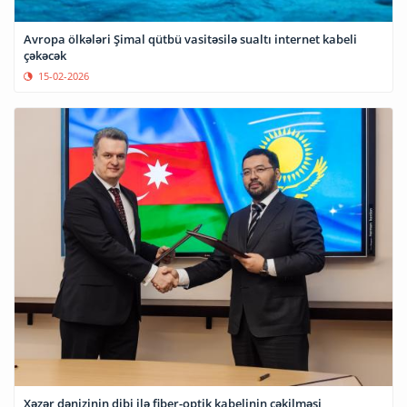
Avropa ölkələri Şimal qütbü vasitəsilə sualtı internet kabeli
çəkəcək
15-02-2026
Xəzər dənizinin dibi ilə fiber-optik kabelinin çəkilməsi