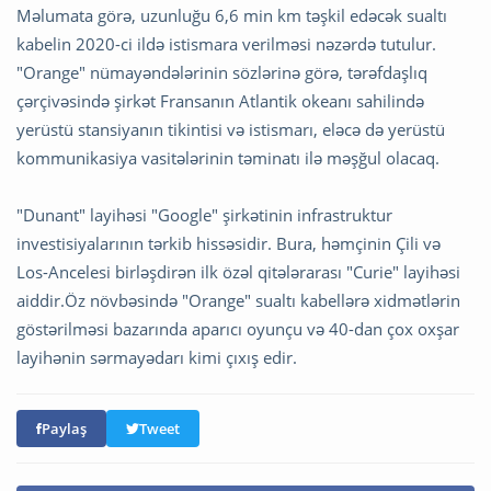
Məlumata görə, uzunluğu 6,6 min km təşkil edəcək sualtı
kabelin 2020-ci ildə istismara verilməsi nəzərdə tutulur.
"Orange" nümayəndələrinin sözlərinə görə, tərəfdaşlıq
çərçivəsində şirkət Fransanın Atlantik okeanı sahilində
yerüstü stansiyanın tikintisi və istismarı, eləcə də yerüstü
kommunikasiya vasitələrinin təminatı ilə məşğul olacaq.
"Dunant" layihəsi "Google" şirkətinin infrastruktur
investisiyalarının tərkib hissəsidir. Bura, həmçinin Çili və
Los-Ancelesi birləşdirən ilk özəl qitələrarası "Curie" layihəsi
aiddir.Öz növbəsində "Orange" sualtı kabellərə xidmətlərin
göstərilməsi bazarında aparıcı oyunçu və 40-dan çox oxşar
layihənin sərmayədarı kimi çıxış edir.
Paylaş
Tweet