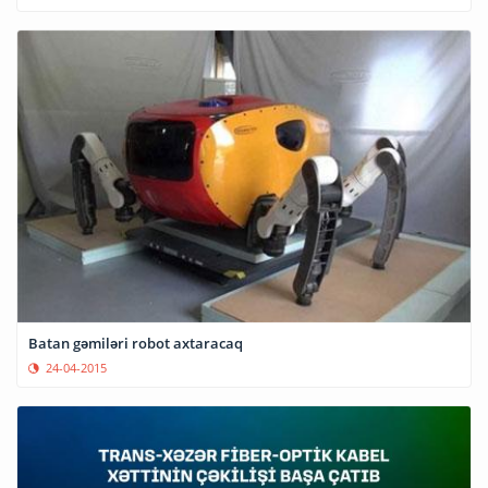
Batan gəmiləri robot axtaracaq
24-04-2015