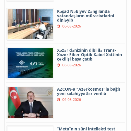
Rəşad Nəbiyev Zəngilanda
vətəndaşların müraciətlərini
dinləyib
06-08-2026
Xəzər dənizinin dibi ilə Trans-
Xəzər Fiber-Optik Kabel Xəttinin
çəkilişi başa çatıb
06-08-2026
AZCON-a "Azərkosmos"la bağlı
yeni səlahiyyətlər verilib
06-08-2026
“Meta”nın süni intellekti test