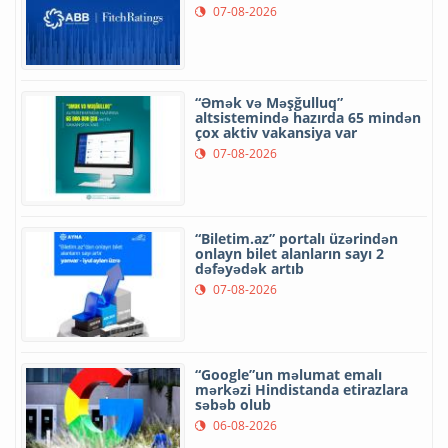
07-08-2026
“Əmək və Məşğulluq”
altsistemində hazırda 65 mindən
çox aktiv vakansiya var
07-08-2026
“Biletim.az” portalı üzərindən
onlayn bilet alanların sayı 2
dəfəyədək artıb
07-08-2026
“Google”un məlumat emalı
mərkəzi Hindistanda etirazlara
səbəb olub
06-08-2026