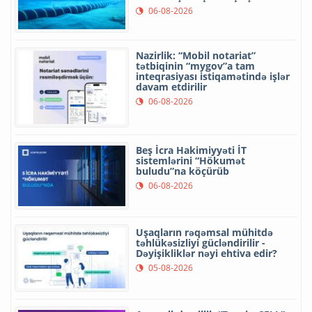
06-08-2026
Nazirlik: “Mobil notariat”
tətbiqinin “mygov”a tam
inteqrasiyası istiqamətində işlər
davam etdirilir
06-08-2026
Beş İcra Hakimiyyəti İT
sistemlərini “Hökumət
buludu”na köçürüb
06-08-2026
Uşaqların rəqəmsal mühitdə
təhlükəsizliyi gücləndirilir -
Dəyişikliklər nəyi ehtiva edir?
05-08-2026