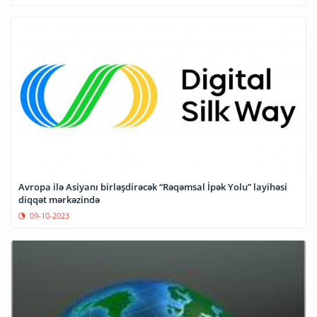
Avropa ilə Asiyanı birləşdirəcək “Rəqəmsal İpək Yolu” layihəsi
diqqət mərkəzində
09-10-2023