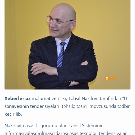
Xeberler.az
məlumat verir ki, Təhsil Nazilriyi tərəfindən “İT
sənayesinin tendensiyaları: təhsilə təsiri” mövzusunda tədbir
keçirilib.
Nazirliyin əsas İT qurumu olan Təhsil Sisteminin
İnformasiyalaşdırılması İdarəsi əsas texnoloji tendensiyalar