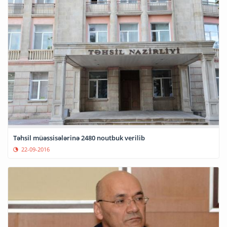
Təhsil müəssisələrinə 2480 noutbuk verilib
22-09-2016