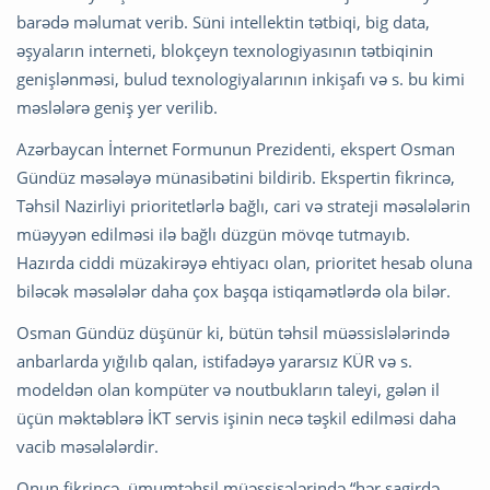
barədə məlumat verib. Süni intellektin tətbiqi, big data,
əşyaların internet
i, blokçeyn texnologiyasının tətbiqinin
genişlənməsi, bulud texnologiyalarının inkişafı və s. bu kimi
məslələrə geniş yer verilib.
Azərbaycan İnternet Formunun Prezidenti, ekspert Osman
Gündüz məsələyə münasibətini bildirib. Ekspertin fikrincə,
Təhsil Nazirliyi prioritetlərlə bağlı, cari və strateji məsələlərin
müəyyən edilməsi ilə bağlı düzgün mövqe tutmayıb.
Hazırda ciddi müzakirəyə ehtiyacı olan, prioritet hesab oluna
biləcək məsələlər daha çox başqa istiqamətlərdə ola bilər.
Osman Gündüz düşünür ki, b
ütün təhsil müəssislələrində
anbarlarda yığılıb qalan, istifadəyə yararsız KÜR və s.
modeldən olan kompüter və noutbukların taleyi, gələn il
üçün məktəblərə İKT servis işinin necə təşkil edilməsi daha
vacib məsələlərdir.
Onun fikrincə, ümumtəhsil müəssisələrində “hər şagirdə