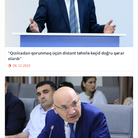
"Qızılcadan qorunmaq üçün distant təhsilə keçid doğru qərar
olardı"
06-12-2023