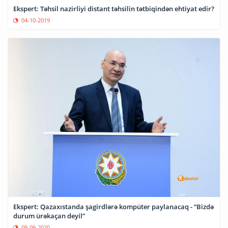
Ekspert: Təhsil nazirliyi distant təhsilin tətbiqindən ehtiyat edir?
04-10-2019
Ekspert: Qazaxıstanda şagirdlərə kompüter paylanacaq - “Bizdə
durum ürəkaçan deyil”
09-09-2020