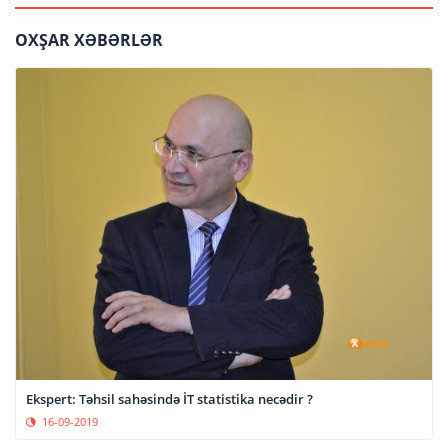
OXŞAR XƏBƏRLƏR
Ekspert: Təhsil sahəsində İT statistika necədir ?
16-09-2019