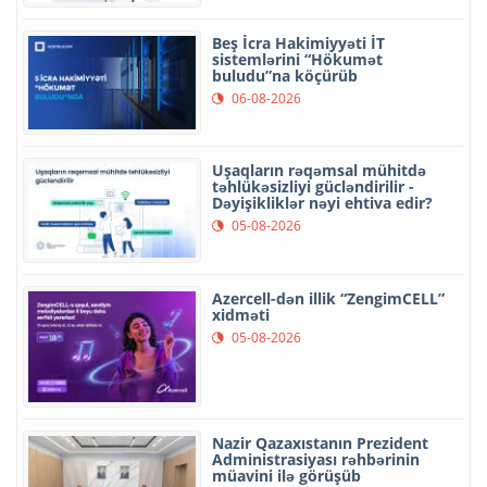
Beş İcra Hakimiyyəti İT
sistemlərini “Hökumət
buludu”na köçürüb
06-08-2026
Uşaqların rəqəmsal mühitdə
təhlükəsizliyi gücləndirilir -
Dəyişikliklər nəyi ehtiva edir?
05-08-2026
Azercell-dən illik “ZengimCELL”
xidməti
05-08-2026
Nazir Qazaxıstanın Prezident
Administrasiyası rəhbərinin
müavini ilə görüşüb