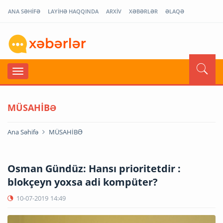
ANA SƏHİFƏ
LAYİHƏ HAQQINDA
ARXİV
XƏBƏRLƏR
ƏLAQƏ
MÜSAHİBƏ
Ana Səhifə
MÜSAHİBƏ
Osman Gündüz: Hansı prioritetdir :
blokçeyn yoxsa adi kompüter?
10-07-2019
14:49