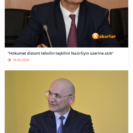
“Hökumət distant təhsilin təşkilini Nazirliyin üzərinə atıb”
18-09-2020