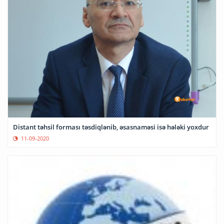
Distant təhsil forması təsdiqlənib, əsasnaməsi isə hələki yoxdur
11-09-2020