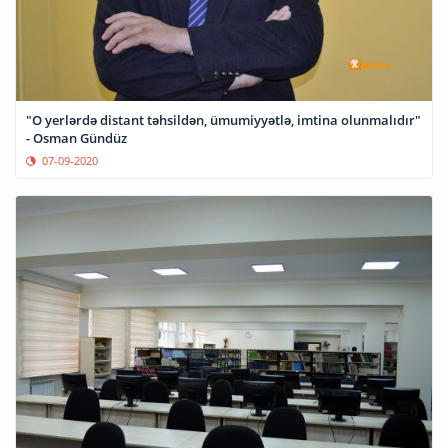
"O yerlərdə distant təhsildən, ümumiyyətlə, imtina olunmalıdır"
- Osman Gündüz
07-09-2020