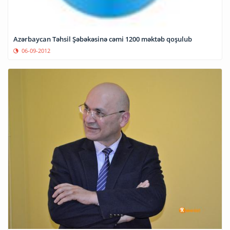
Azərbaycan Təhsil Şəbəkəsinə cəmi 1200 məktəb qoşulub
06-09-2012