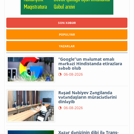
SON XƏBƏR
POPULYAR
YAZARLAR
“Google”un məlumat emalı
mərkəzi Hindistanda etirazlara
səbəb olub
06-08-2026
Rəşad Nəbiyev Zəngilanda
vətəndaşların müraciətlərini
dinləyib
06-08-2026
Xəzər dənizinin dibi ilə Trans-