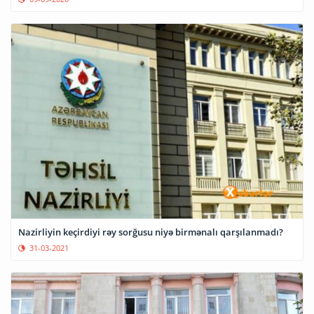
Nazirliyin keçirdiyi rəy sorğusu niyə birmənalı qarşılanmadı?
31-03-2021