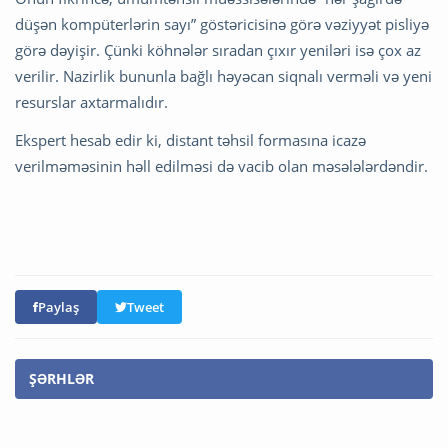
düşən kompüterlərin sayı” göstəricisinə görə vəziyyət pisliyə
görə dəyişir. Çünki köhnələr sıradan çıxır yeniləri isə çox az
verilir. Nazirlik bununla bağlı həyəcan siqnalı verməli və yeni
resurslar axtarmalıdır.
Ekspert hesab edir ki, distant təhsil formasına icazə
verilməməsinin həll edilməsi də vacib olan məsələlərdəndir.
Paylaş
Tweet
ŞƏRHLƏR