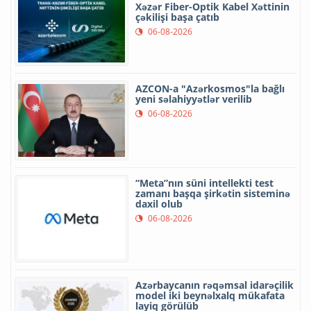
Xəzər Fiber-Optik Kabel Xəttinin
çəkilişi başa çatıb
06-08-2026
AZCON-a "Azərkosmos"la bağlı
yeni səlahiyyətlər verilib
06-08-2026
“Meta”nın süni intellekti test
zamanı başqa şirkətin sisteminə
daxil olub
06-08-2026
Azərbaycanın rəqəmsal idarəçilik
model iki beynəlxalq mükafata
layiq görülüb