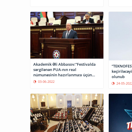
Akademik Əli Abbasov:”Festivalda
“TEKNOFES
sərgilənən PUA-nın real
keçiriləcəy
nümunəsinin hazırlanması üçün
olunub
razılıq əldə olunub”
03-06-2022
24-05-202