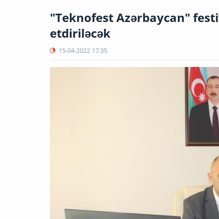
"Teknofest Azərbaycan" festi
etdiriləcək
15-04-2022
17:35