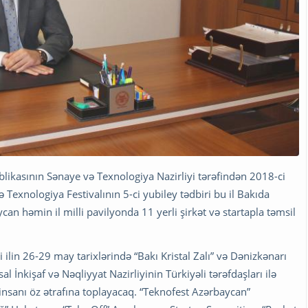
likasının Sənaye və Texnologiya Nazirliyi tərəfindən 2018-ci
 Texnologiya Festivalının 5-ci yubiley tədbiri bu il Bakıda
can həmin il milli pavilyonda 11 yerli şirkət və startapla təmsil
i ilin 26-29 may tarixlərində “Bakı Kristal Zalı” və Dənizkənarı
İnkişaf və Nəqliyyat Nazirliyinin Türkiyəli tərəfdaşları ilə
insanı öz ətrafına toplayacaq. “Teknofest Azərbaycan”