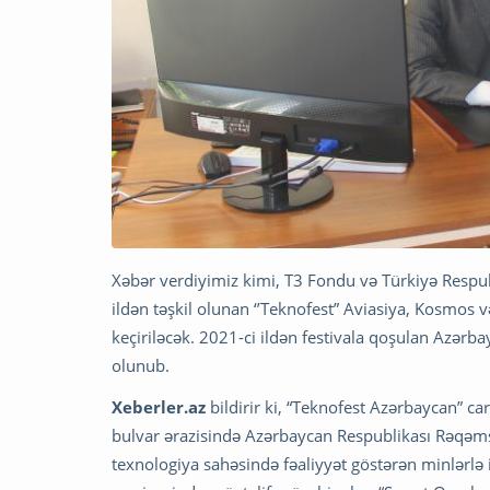
Xəbər verdiyimiz kimi, T3 Fondu və Türkiyə Respub
ildən təşkil olunan ‘’Teknofest” Aviasiya, Kosmos və
keçiriləcək. 2021-ci ildən festivala qoşulan Azərbay
olunub.
Xeberler.az
bildirir ki, “Teknofest Azərbaycan” car
bulvar ərazisində Azərbaycan Respublikası Rəqəmsal 
texnologiya sahəsində fəaliyyət göstərən minlərlə 