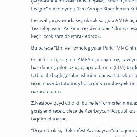
çərçivəsində müxtəlif müsabiqələr, “Smart Qaraba
League” video oyunu üzrə Avropa Kiber İdman Kub
Festival çərçivəsində keçiriləcək sərgidə AMEA ü
Texnologiyalar Parkının rezidenti olan “Elm və Te
keçiriləcək sərgidə iştirak edəcək.
Bu barədə “Elm və Texnologiyalar Parkı” MMC-nin
O, bildirib ki, sərginin AMEA üçün ayrılmış pavil
hazırlanmış pilotsuz uçuş aparatlarının (PUA) təq
tətbiqi ilə bağlı görülən işlərdən danışan direktor
üçün nəzərdə tutulmuş həllərdir və multi-spektral 
nəzərdə tutur.
Z.Nəsibov qeyd edib ki, bu həllər fermerlərin müas
genişləndirəcək, eləcə də Azərbaycan Respublikası 
təqdim olunacaq.
“Düşünürük ki, “Teknofest Azərbaycan”da təqdim o