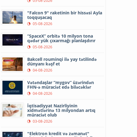
05-08-2026
"Falcon 9" raketinin bir hissəsi Ayla
toqquşacaq
05-08-2026
“SpaceX” orbitə 10 milyon tona
qədər yük çıxarmağı planlaşdırır
05-08-2026
Bakcell rouminqi ilə yay tətilində
dünyanı kəşf et
04-08-2026
Vətəndaşlar “mygov” üzərindən
FHN-ə müraciət edə biləcəklər
04-08-2026
İqtisadiyyat Nazirliyinin
xidmətlərinə 13 milyondan artıq
müraciət olub
03-08-2026
"Elektron kredit və zəmanət"