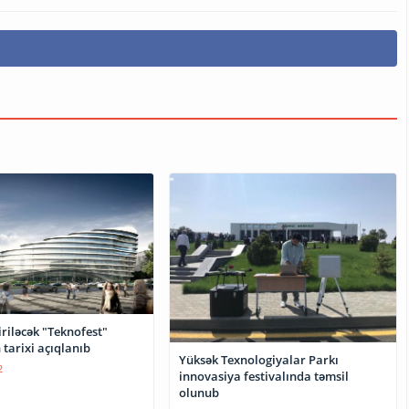
riləcək "Teknofest"
n tarixi açıqlanıb
Yüksək Texnologiyalar Parkı
2
innovasiya festivalında təmsil
olunub