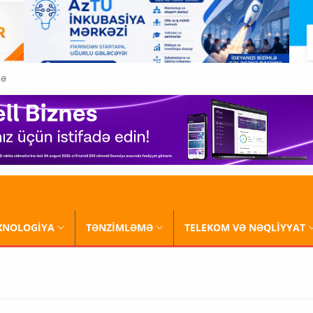
QƏ
XNOLOGİYA
TƏNZİMLƏMƏ
TELEKOM VƏ NƏQLİYYAT