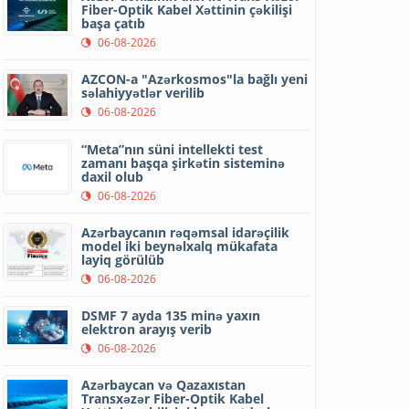
Fiber-Optik Kabel Xəttinin çəkilişi
başa çatıb
06-08-2026
AZCON-a "Azərkosmos"la bağlı yeni
səlahiyyətlər verilib
06-08-2026
“Meta”nın süni intellekti test
zamanı başqa şirkətin sisteminə
daxil olub
06-08-2026
Azərbaycanın rəqəmsal idarəçilik
model iki beynəlxalq mükafata
layiq görülüb
06-08-2026
DSMF 7 ayda 135 minə yaxın
elektron arayış verib
06-08-2026
Azərbaycan və Qazaxıstan
Transxəzər Fiber-Optik Kabel