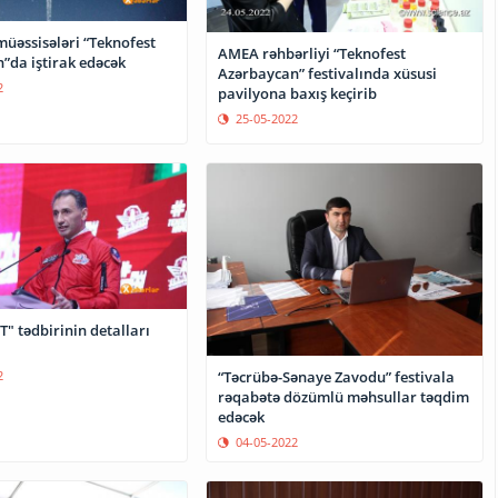
üəssisələri “Teknofest
AMEA rəhbərliyi “Teknofest
”da iştirak edəcək
Azərbaycan” festivalında xüsusi
2
pavilyona baxış keçirib
25-05-2022
" tədbirinin detalları
“Təcrübə-Sənaye Zavodu” festivala
2
rəqabətə dözümlü məhsullar təqdim
edəcək
04-05-2022