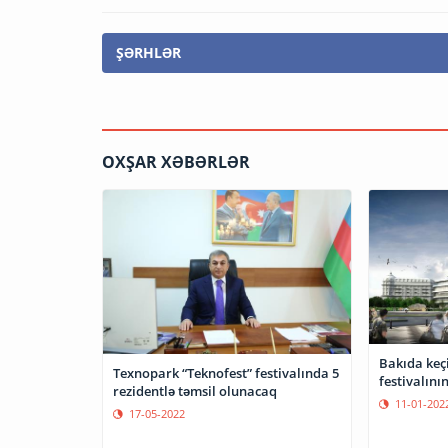
ŞƏRHLƏR
OXŞAR XƏBƏRLƏR
Bakıda keçi
Texnopark “Teknofest” festivalında 5
festivalını
rezidentlə təmsil olunacaq
11-01-202
17-05-2022