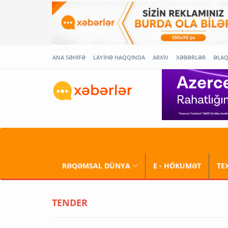
ANA SƏHİFƏ
LAYİHƏ HAQQINDA
ARXİV
XƏBƏRLƏR
ƏLA
RƏQƏMSAL DÜNYA
E - HÖKUMƏT
TE
TENDER