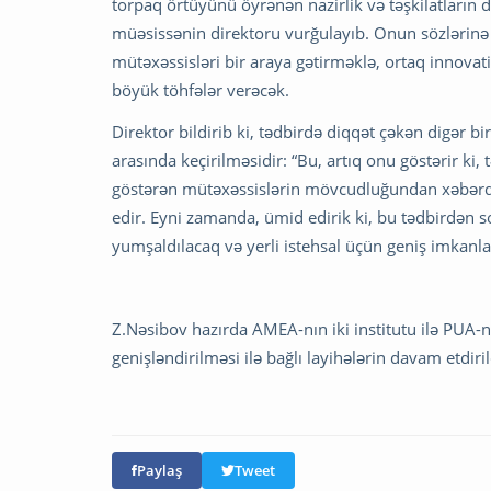
torpaq örtüyünü öyrənən nazirlik və təşkilatların d
müəsissənin direktoru vurğulayıb. Onun sözlərinə g
mütəxəssisləri bir araya gətirməklə, ortaq innovat
böyük töhfələr verəcək.
Direktor bildirib ki, tədbirdə diqqət çəkən digər 
arasında keçirilməsidir: “Bu, artıq onu göstərir ki
göstərən mütəxəssislərin mövcudluğundan xəbərdar
edir. Eyni zamanda, ümid edirik ki, bu tədbirdən 
yumşaldılacaq və yerli istehsal üçün geniş imkanlar
Z.Nəsibov hazırda AMEA-nın iki institutu ilə PUA-nı
genişləndirilməsi ilə bağlı layihələrin davam etdirild
Paylaş
Tweet