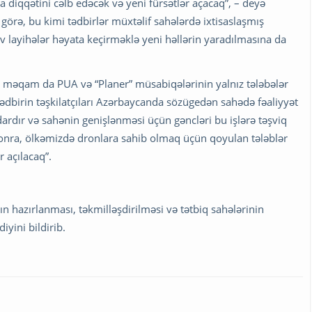
a diqqətini cəlb edəcək və yeni fürsətlər açacaq”, – deyə
örə, bu kimi tədbirlər müxtəlif sahələrdə ixtisaslaşmış
iv layihələr həyata keçirməklə yeni həllərin yaradılmasına da
bir məqam da PUA və “Planer” müsabiqələrinin yalnız tələbələr
, tədbirin təşkilatçıları Azərbaycanda sözügedən sahədə fəaliyyət
dır və sahənin genişlənməsi üçün gəncləri bu işlərə təşviq
sonra, ölkəmizdə dronlara sahib olmaq üçün qoyulan tələblər
 açılacaq”.
n hazırlanması, təkmilləşdirilməsi və tətbiq sahələrinin
iyini bildirib.