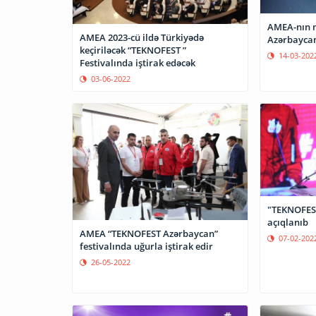
AMEA-nın m
AMEA 2023-cü ildə Türkiyədə
Azərbaycan
keçiriləcək “TEKNOFEST ”
14-03-202
Festivalında iştirak edəcək
03-06-2022
"TEKNOFEST
açıqlanıb
AMEA “TEKNOFEST Azərbaycan”
07-02-202
festivalında uğurla iştirak edir
26-05-2022