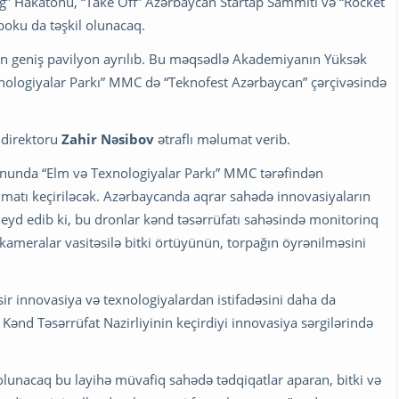
ğ” Hakatonu, “Take Off” Azərbaycan Startap Sammiti və “Rocket
oku da təşkil olunacaq.
çün geniş pavilyon ayrılıb. Bu məqsədlə Akademiyanın Yüksək
xnologiyalar Parkı” MMC də “Teknofest Azərbaycan” çərçivəsində
 direktoru
Zahir Nəsibov
ətraflı məlumat verib.
yonunda “Elm və Texnologiyalar Parkı” MMC tərəfindən
dimatı keçiriləcək. Azərbaycanda aqrar sahədə innovasiyaların
 qeyd edib ki, bu dronlar kənd təsərrüfatı sahəsində monitorinq
kameralar vasitəsilə bitki örtüyünün, torpağın öyrənilməsini
ir innovasiya və texnologiyalardan istifadəsini daha da
Kənd Təsərrüfat Nazirliyinin keçirdiyi innovasiya sərgilərində
lunacaq bu layihə müvafiq sahədə tədqiqatlar aparan, bitki və