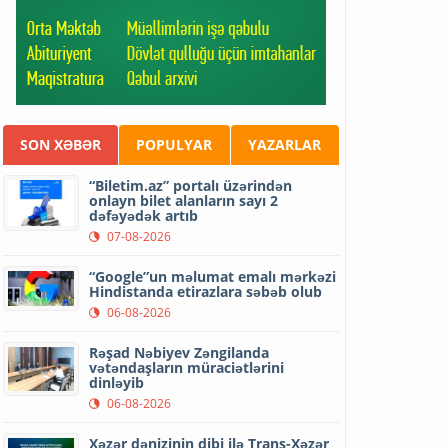
SON XƏBƏR
POPULYAR
YAZARLAR
“Biletim.az” portalı üzərindən
onlayn bilet alanların sayı 2
dəfəyədək artıb
07-08-2026
“Google”un məlumat emalı mərkəzi
Hindistanda etirazlara səbəb olub
06-08-2026
Rəşad Nəbiyev Zəngilanda
vətəndaşların müraciətlərini
dinləyib
06-08-2026
Xəzər dənizinin dibi ilə Trans-Xəzər