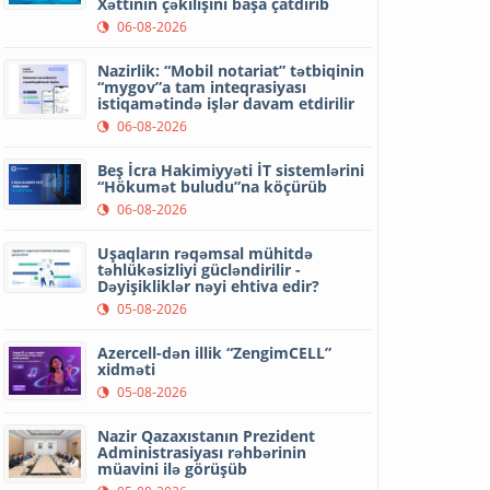
Xəttinin çəkilişini başa çatdırıb
06-08-2026
Nazirlik: “Mobil notariat” tətbiqinin
“mygov”a tam inteqrasiyası
istiqamətində işlər davam etdirilir
06-08-2026
Beş İcra Hakimiyyəti İT sistemlərini
“Hökumət buludu”na köçürüb
06-08-2026
Uşaqların rəqəmsal mühitdə
təhlükəsizliyi gücləndirilir -
Dəyişikliklər nəyi ehtiva edir?
05-08-2026
Azercell-dən illik “ZengimCELL”
xidməti
05-08-2026
Nazir Qazaxıstanın Prezident
Administrasiyası rəhbərinin
müavini ilə görüşüb