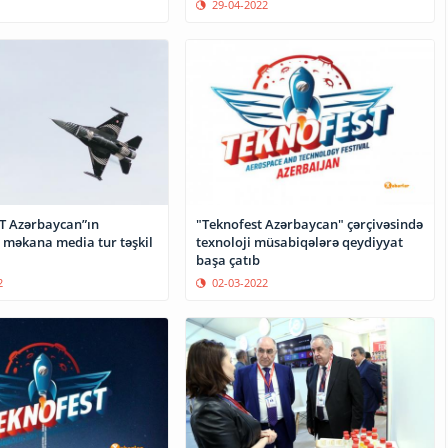
29-04-2022
T Azərbaycan”ın
"Teknofest Azərbaycan" çərçivəsində
i məkana media tur təşkil
texnoloji müsabiqələrə qeydiyyat
başa çatıb
2
02-03-2022