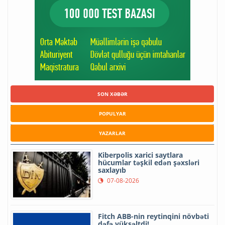
SON XƏBƏR
POPULYAR
YAZARLAR
Kiberpolis xarici saytlara
hücumlar təşkil edən şəxsləri
saxlayıb
07-08-2026
Fitch ABB-nin reytinqini növbəti
dəfə yüksəltdi!