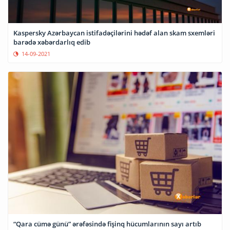
Kaspersky Azərbaycan istifadəçilərini hədəf alan skam sxemləri
barədə xəbərdarlıq edib
14-09-2021
“Qara cümə günü” ərəfəsində fişinq hücumlarının sayı artıb