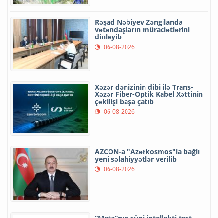
Rəşad Nəbiyev Zəngilanda
vətəndaşların müraciətlərini
dinləyib
06-08-2026
Xəzər dənizinin dibi ilə Trans-
Xəzər Fiber-Optik Kabel Xəttinin
çəkilişi başa çatıb
06-08-2026
AZCON-a "Azərkosmos"la bağlı
yeni səlahiyyətlər verilib
06-08-2026
“Meta”nın süni intellekti test