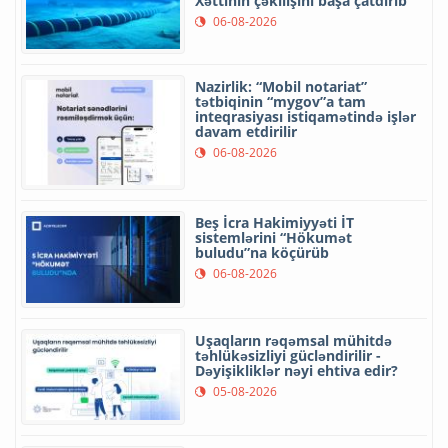
Xəttinin çəkilişini başa çatdırıb
06-08-2026
Nazirlik: “Mobil notariat”
tətbiqinin “mygov”a tam
inteqrasiyası istiqamətində işlər
davam etdirilir
06-08-2026
Beş İcra Hakimiyyəti İT
sistemlərini “Hökumət
buludu”na köçürüb
06-08-2026
Uşaqların rəqəmsal mühitdə
təhlükəsizliyi gücləndirilir -
Dəyişikliklər nəyi ehtiva edir?
05-08-2026