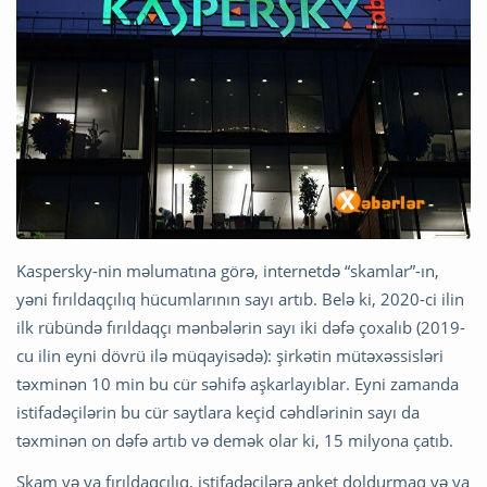
Kaspersky-nin məlumatına görə, internetdə “skamlar”-ın,
yəni fırıldaqçılıq hücumlarının sayı artıb. Belə ki, 2020-ci ilin
ilk rübündə fırıldaqçı mənbələrin sayı iki dəfə çoxalıb (2019-
cu ilin eyni dövrü ilə müqayisədə): şirkətin mütəxəssisləri
təxminən 10 min bu cür səhifə aşkarlayıblar. Eyni zamanda
istifadəçilərin bu cür saytlara keçid cəhdlərinin sayı da
təxminən on dəfə artıb və demək olar ki, 15 milyona çatıb.
Skam və ya fırıldaqçılıq, istifadəçilərə anket doldurmaq və ya