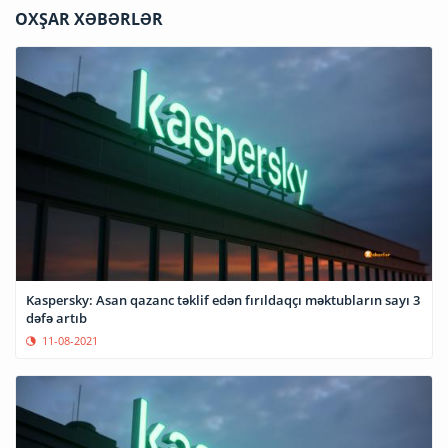
OXŞAR XƏBƏRLƏR
Kaspersky: Asan qazanc təklif edən fırıldaqçı məktubların sayı 3
dəfə artıb
11-08-2021