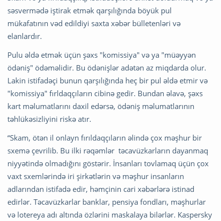
səsvermədə iştirak etmək qarşılığında böyük pul
mükafatının vəd edildiyi saxta xəbər bülletenləri və
elanlardır.
Pulu əldə etmək üçün şəxs "komissiya" və ya "müəyyən
ödəniş" ödəməlidir. Bu ödənişlər adətən az miqdarda olur.
Lakin istifadəçi bunun qarşılığında heç bir pul əldə etmir və
"komissiya" fırldaqçıların cibinə gedir. Bundan əlavə, şəxs
kart məlumatlarını daxil edərsə, ödəniş məlumatlarının
təhlükəsizliyini riskə atır.
“Skam, ötən il onlayn fırıldaqçıların əlində çox məşhur bir
sxemə çevrilib. Bu ilki rəqəmlər təcavüzkarların dayanmaq
niyyətində olmadığını göstərir. İnsanları tovlamaq üçün çox
vaxt sxemlərində iri şirkətlərin və məşhur insanların
adlarından istifadə edir, həmçinin cari xəbərlərə istinad
edirlər. Təcavüzkarlar banklar, pensiya fondları, məşhurlar
və lotereya adı altında özlərini maskalaya bilərlər. Kaspersky