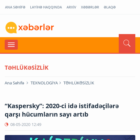
ANA SƏHİFƏ
LAYİHƏ HAQQINDA
ARXİV
XƏBƏRLƏR
ƏLAQƏ
TƏHLÜKƏSİZLİK
Ana Səhifə
TEXNOLOGİYA
TƏHLÜKƏSİZLİK
“Kaspersky”: 2020-ci idə istifadəçilərə
qarşı hücumların sayı artıb
08-05-2020
12:49