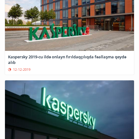
Kaspersky 2019-cu ildə onlayn fırıldaqçılıqda fəallaşma qeydə
alıb
12-12-2019