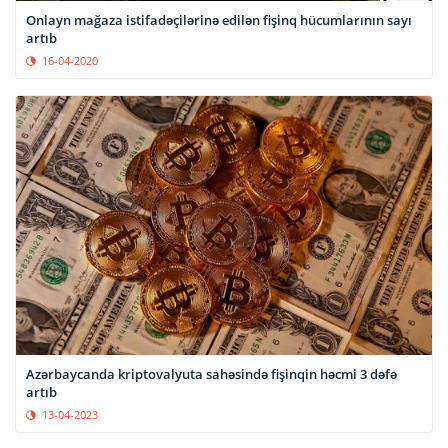
Onlayn mağaza istifadəçilərinə edilən fişinq hücumlarının sayı
artıb
16-04-2020
Azərbaycanda kriptovalyuta sahəsində fişinqin həcmi 3 dəfə
artıb
13-04-2023