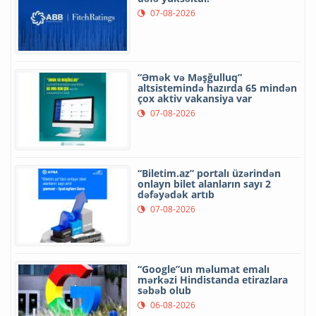
07-08-2026
“Əmək və Məşğulluq”
altsistemində hazırda 65 mindən
çox aktiv vakansiya var
07-08-2026
“Biletim.az” portalı üzərindən
onlayn bilet alanların sayı 2
dəfəyədək artıb
07-08-2026
“Google”un məlumat emalı
mərkəzi Hindistanda etirazlara
səbəb olub
06-08-2026