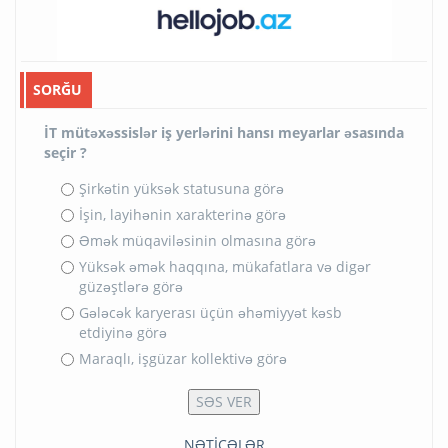
SORĞU
İT mütəxəssislər iş yerlərini hansı meyarlar əsasında
seçir ?
Şirkətin yüksək statusuna görə
İşin, layihənin xarakterinə görə
Əmək müqaviləsinin olmasına görə
Yüksək əmək haqqına, mükafatlara və digər
güzəştlərə görə
Gələcək karyerası üçün əhəmiyyət kəsb
etdiyinə görə
Maraqlı, işgüzar kollektivə görə
NƏTİCƏLƏR