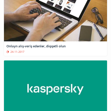
Onlayn alış-veriş edənlər, diqqətli olun
24-11-2017