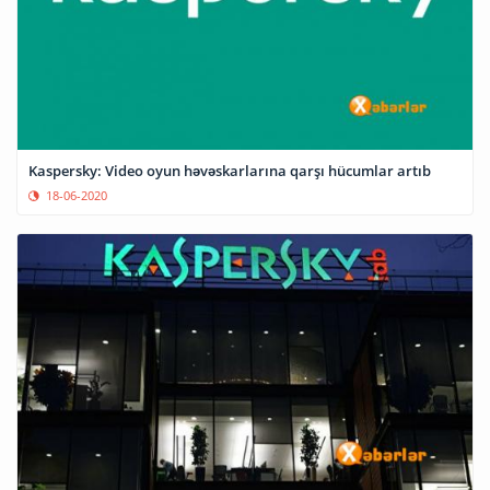
Kaspersky: Video oyun həvəskarlarına qarşı hücumlar artıb
18-06-2020