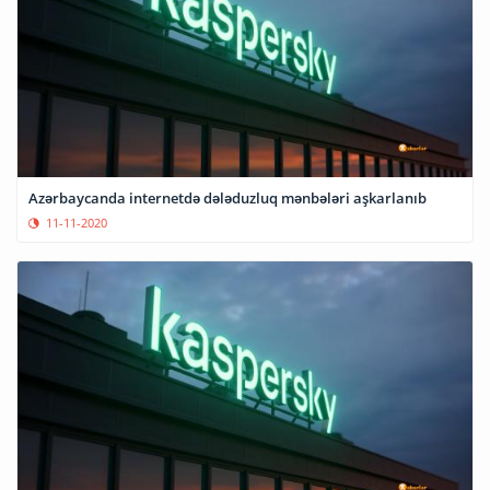
Azərbaycanda internetdə dələduzluq mənbələri aşkarlanıb
11-11-2020