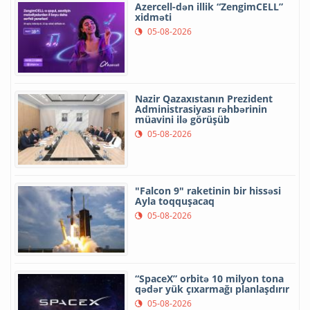
Azercell-dən illik “ZengimCELL”
xidməti
05-08-2026
Nazir Qazaxıstanın Prezident
Administrasiyası rəhbərinin
müavini ilə görüşüb
05-08-2026
"Falcon 9" raketinin bir hissəsi
Ayla toqquşacaq
05-08-2026
“SpaceX” orbitə 10 milyon tona
qədər yük çıxarmağı planlaşdırır
05-08-2026