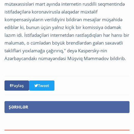
mütəxəssisləri mart ayında internetin rusdilli seqmentində
istifadəçilərə koronavirusla əlaqədar müxtəlif
kompensasiyaların verildiyini bildirən mesajlar müşahidə
ediblər ki, bunun üçün yalnız kiçik bir komissiya ödəmək
lazım idi. İstifadəçiləri internetdən rastlaşdıqları hər hansı bir
məlumatı, o cümlədən böyük brendlərdən gələn səxavətli
təklifləri yoxlamağa çağırırıq," deyə Kaspersky-nin
Azərbaycandakı nümayəndəsi Müşviq Məmmədov bildirib.
Paylaş
Tweet
ŞƏRHLƏR