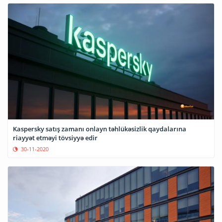
Kaspersky satış zamanı onlayn təhlükəsizlik qaydalarına
riayyət etməyi tövsiyyə edir
30-11-2020