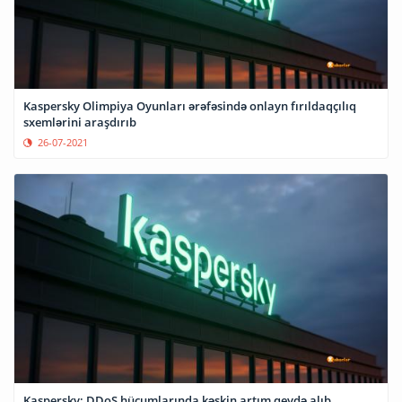
Kaspersky Olimpiya Oyunları ərəfəsində onlayn fırıldaqçılıq
sxemlərini araşdırıb
26-07-2021
Kaspersky: DDoS hücumlarında kəskin artım qeydə alıb