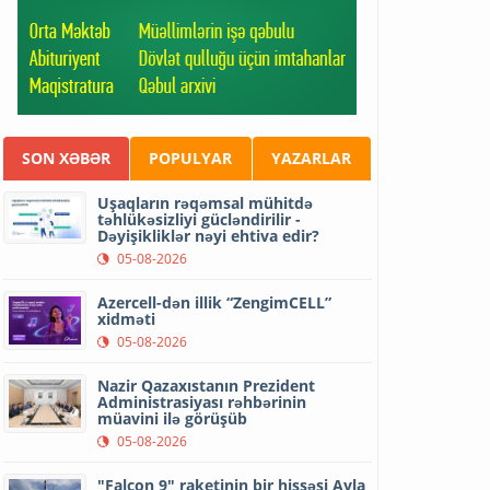
SON XƏBƏR
POPULYAR
YAZARLAR
Uşaqların rəqəmsal mühitdə
təhlükəsizliyi gücləndirilir -
Dəyişikliklər nəyi ehtiva edir?
05-08-2026
Azercell-dən illik “ZengimCELL”
xidməti
05-08-2026
Nazir Qazaxıstanın Prezident
Administrasiyası rəhbərinin
müavini ilə görüşüb
05-08-2026
"Falcon 9" raketinin bir hissəsi Ayla