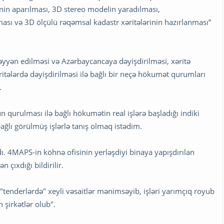
rinin aparılması, 3D stereo modelin yaradılması,
ası və 3D ölçülü rəqəmsal kadastr xəritələrinin hazırlanması”
üəyyən edilməsi və Azərbaycancaya dəyişdirilməsi, xəritə
ritələrdə dəyişdirilməsi ilə bağlı bir neçə hökumət qurumları
.
 qurulması ilə bağlı hökumətin real işlərə başladığı indiki
ağlı görülmüş işlərlə tanış olmaq istədim.
4MAPS-in köhnə ofisinin yerləşdiyi binaya yapışdırılan
 çıxdığı bildirilir.
 "tenderlərdə" xeyli vəsaitlər mənimsəyib, işləri yarımçıq royub
 şirkətlər olub".