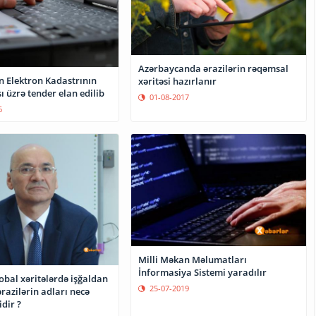
Azərbaycanda ərazilərin rəqəmsal
n Elektron Kadastrının
xəritəsi hazırlanır
 üzrə tender elan edilib
01-08-2017
6
Milli Məkan Məlumatları
İnformasiya Sistemi yaradılır
obal xəritələrdə işğaldan
25-07-2019
razilərin adları necə
dir ?