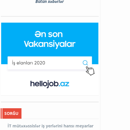
Bütün xəbərlər
SORĞU
İT mütəxəssislər iş yerlərini hansı meyarlar