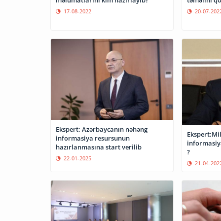
17-08-2022
20-07-202
Ekspert: Azərbaycanın nəhəng
Ekspert:Mi
informasiya resursunun
informasiya
hazırlanmasına start verilib
?
22-01-2025
21-04-202