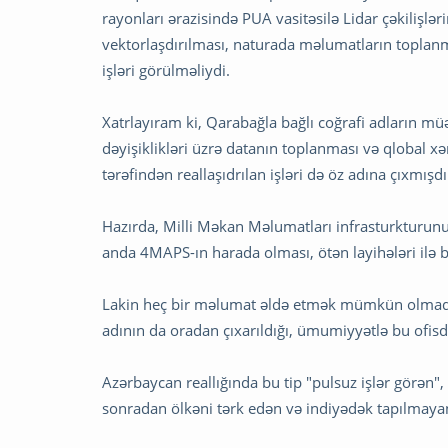
rayonları ərazisində PUA vasitəsilə Lidar çəkilişlə
vektorlaşdırılması, naturada məlumatların toplanm
işləri görülməliydi.
Xatrlayıram ki, Qarabağla bağlı coğrafi adların m
dəyişiklikləri üzrə datanın toplanması və qlobal xə
tərəfindən reallaşıdrılan işləri də öz adına çıxmışdı
Hazırda, Milli Məkan Məlumatları infrasturkturunun
anda 4MAPS-ın harada olması, ötən layihələri ilə b
Lakin heç bir məlumat əldə etmək mümkün olmadı. 
adının da oradan çıxarıldığı, ümumiyyətlə bu ofisdən
Azərbaycan reallığında bu tip "pulsuz işlər görən",
sonradan ölkəni tərk edən və indiyədək tapılmayan