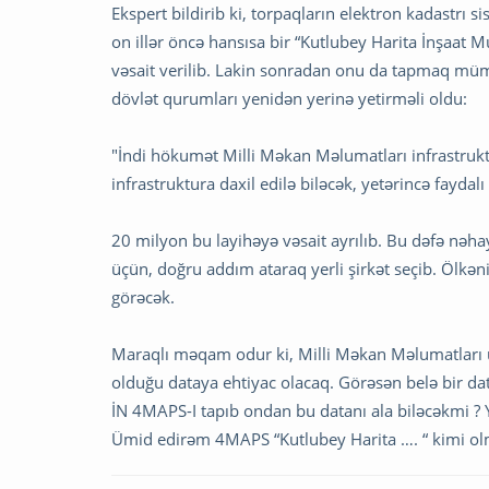
Ekspert bildirib ki, torpaqların elektron kadastrı 
on illər öncə hansısa bir “Kutlubey Harita İnşaat 
vəsait verilib. Lakin sonradan onu da tapmaq müm
dövlət qurumları yenidən yerinə yetirməli oldu:
"İndi hökumət Milli Məkan Məlumatları infrastrukt
infrastruktura daxil edilə biləcək, yetərincə faydalı 
20 milyon bu layihəyə vəsait ayrılıb. Bu dəfə nəhay
üçün, doğru addım ataraq yerli şirkət seçib. Ölkən
görəcək.
Maraqlı məqam odur ki, Milli Məkan Məlumatları 
olduğu dataya ehtiyac olacaq. Görəsən belə bir da
İN 4MAPS-I tapıb ondan bu datanı ala biləcəkmi ?
Ümid edirəm 4MAPS “Kutlubey Harita …. “ kimi ol