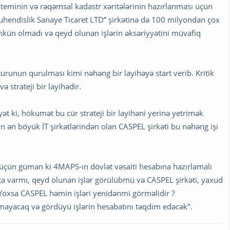
sisteminin və rəqəmsal kadastr xəritələrinin hazırlanması üçün
Muhendislik Sanaye Ticaret LTD” şirkətinə də 100 milyondan çox
kün olmadı və qeyd olunan işlərin əksəriyyətini müvafiq
urunun qurulması kimi nəhəng bir layihəyə start verib. Kritik
və strateji bir layihədir.
ət ki, hökumət bu cür strateji bir layihəni yerinə yetrimək
in ən böyük İT şirkətlərindən olan CASPEL şirkəti bu nəhəng işi
üçün güman ki 4MAPS-ın dövlət vəsaiti hesabına hazırlamalı
ta varmı, qeyd olunan işlər görülübmü və CASPEL şirkəti, yaxud
 Yoxsa CASPEL həmin işləri yenidənmi görməlidir ?
mayacaq və gördüyü işlərin hesabatını təqdim edəcək".