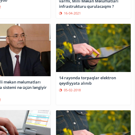
varmı, Milli Məkan Məlumatları
infrastrukturu qurulacaqmı ?
2
16-04-2021
14 rayonda torpaqlar elektron
lli məkan məlumatları
qeydiyyata alınıb
 sistemi nə üçün ləngiyir
05-02-2018
2