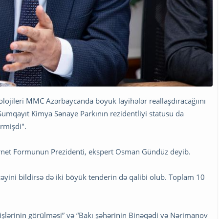
nolojileri MMC Azərbaycanda böyük layihələr reallaşdıracağıını
Sumqayıt Kimya Sənaye Parkının rezidentliyi statusu da
irmişdi".
nternet Formunun Prezidenti, ekspert Osman Gündüz deyib.
cəyini bildirsə də iki böyük tenderin də qalibi olub. Toplam 10
 işlərinin görülməsi” və “Bakı şəhərinin Binəqədi və Nərimanov