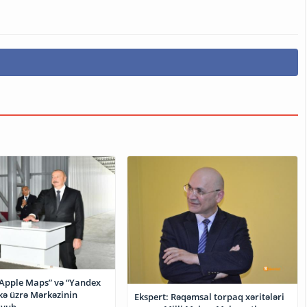
“Apple Maps” və “Yandex
kə üzrə Mərkəzinin
Ekspert: Rəqəmsal torpaq xəritələri
oyub