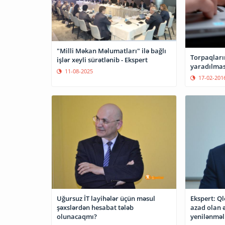
"Milli Məkan Məlumatları" ilə bağlı
Torpaqları
işlər xeyli sürətlənib - Ekspert
yaradılması
11-08-2025
17-02-201
Uğursuz İT layihələr üçün məsul
Ekspert: Ql
şəxslərdən hesabat tələb
azad olan ə
olunacaqmı?
yenilənməli