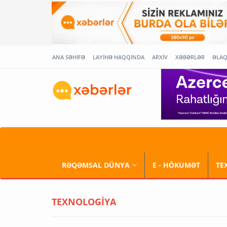
ANA SƏHİFƏ
LAYİHƏ HAQQINDA
ARXİV
XƏBƏRLƏR
ƏLA
RƏQƏMSAL DÜNYA
E - HÖKUMƏT
TE
TEXNOLOGİYA