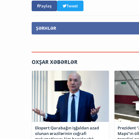
Paylaş
Tweet
ŞƏRHLƏR
OXŞAR XƏBƏRLƏR
Ekspert:Qarabağın işğaldan azad
Prezident 
olunan ərazilərinin coğrafi
Maps”ın öl
məlumatlarını kim hazırlayıb?
təməlini q