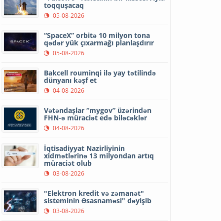
toqquşacaq
05-08-2026
“SpaceX” orbitə 10 milyon tona
qədər yük çıxarmağı planlaşdırır
05-08-2026
Bakcell rouminqi ilə yay tətilində
dünyanı kəşf et
04-08-2026
Vətəndaşlar “mygov” üzərindən
FHN-ə müraciət edə biləcəklər
04-08-2026
İqtisadiyyat Nazirliyinin
xidmətlərinə 13 milyondan artıq
müraciət olub
03-08-2026
"Elektron kredit və zəmanət"
sisteminin Əsasnaməsi" dəyişib
03-08-2026