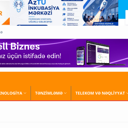
QƏ
XNOLOGİYA
TƏNZİMLƏMƏ
TELEKOM VƏ NƏQLİYYAT