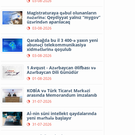
03-08-2026
Magistraturaya qəbul olunanların
nəzərinə: Qeydiyyat yalnız “mygov”
üzərindən aparılacaq
03-08-2026
Qarabağda bu il 3 400-ə yaxın yeni
abunəçi telekommunikasiya
xidmətlərinə qoşulub
03-08-2026
1 Avqust - Azərbaycan Əlifbası və
Azərbaycan Dili Günüdür
01-08-2026
KOBİA və Türk Ticarət Mərkəzi
arasında Memorandum imzalanıb
31-07-2026
Aİ-nin süni intellekt qaydalarında
yeni mərhələ başlayır
31-07-2026