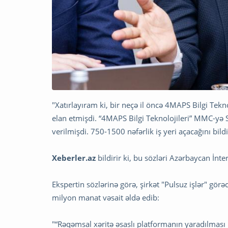
"Xatırlayıram ki, bir neçə il öncə 4MAPS Bilgi Tek
elan etmişdi. “4MAPS Bilgi Teknolojileri” MMC-yə 
verilmişdi. 750-1500 nəfərlik iş yeri açacağını bild
Xeberler.az
bildirir ki, bu sözləri Azərbaycan İ
Ekspertin sözlərinə görə, şirkət "Pulsuz işlər" görə
milyon manat vəsait əldə edib:
"“Rəqəmsal xəritə əsaslı platformanın yaradılması