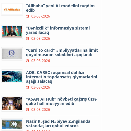
“Alibaba” yeni AI modelini təqdim
edib
03-08-2026
“Dənizçilik” informasiya sistemi
yaradılacaq
03-08-2026
"Card to card" əməliyyatlarına limit
qoyulmasının səbəbləri açıqlanıb
03-08-2026
ADB: CAREC rəqəmsal dəhlizi
internetin topdansatış qiymətlərini
aşağı salacaq
03-08-2026
“ASAN AI Hub” növbəti çağırış üzrə
qalib həll müəyyən edib
03-08-2026
Nazir Rəşad Nəbiyev Zəngilanda
vətəndaşları qəbul edəcək