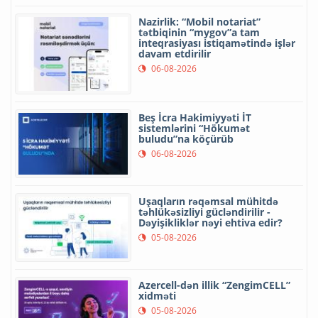
Nazirlik: “Mobil notariat”
tətbiqinin “mygov”a tam
inteqrasiyası istiqamətində işlər
davam etdirilir
06-08-2026
Beş İcra Hakimiyyəti İT
sistemlərini “Hökumət
buludu”na köçürüb
06-08-2026
Uşaqların rəqəmsal mühitdə
təhlükəsizliyi gücləndirilir -
Dəyişikliklər nəyi ehtiva edir?
05-08-2026
Azercell-dən illik “ZengimCELL”
xidməti
05-08-2026