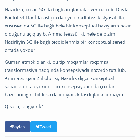
Nazirlik çoxdan 5G ilə bağlı açıqlamalar verməli idi. Dövlət
Radiotezliklər İdarəsi çoxdan yeni radiotezlik siyasəti ilə,
xüsusən də 5G ilə bağlı belə bir konseptual baxışların hazır
olduğunu açıqlayıb. Amma təəssüf ki, hələ də bizim
Nazirliyin 5G ilə bağlı təsdiqlənmiş bir konseptual sənədi
ortada yoxdur.
Güman etmək olar ki, bu tip məqamlar rəqəmsal
transformasiya haqqında konsepsiyada nəzərdə tutulub.
Amma az qala 2 il olur ki, Nazirlik digər konseptual
sənədlərin taleyi kimi , bu konsepsiyanın da çoxdan
hazırlandığını bildirsə də indiyədək təsdiqlədə bilməyib.
Qısaca, ləngiyirik".
Paylaş
Tweet