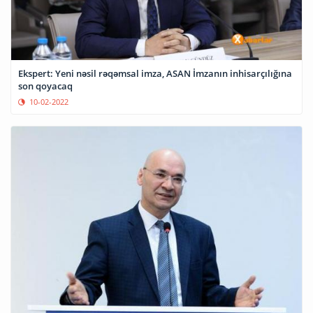
Ekspert: Yeni nəsil rəqəmsal imza, ASAN İmzanın inhisarçılığına
son qoyacaq
10-02-2022