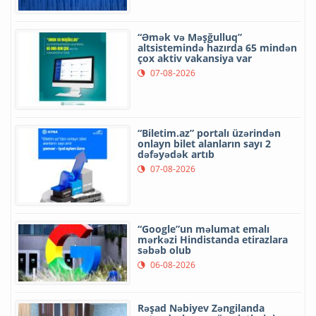
“Əmək və Məşğulluq”
altsistemində hazırda 65 mindən
çox aktiv vakansiya var
07-08-2026
“Biletim.az” portalı üzərindən
onlayn bilet alanların sayı 2
dəfəyədək artıb
07-08-2026
“Google”un məlumat emalı
mərkəzi Hindistanda etirazlara
səbəb olub
06-08-2026
Rəşad Nəbiyev Zəngilanda