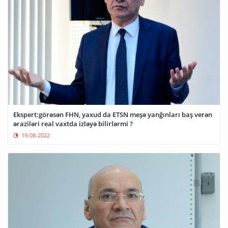
Ekspert:görəsən FHN, yaxud da ETSN meşə yanğınları baş verən
əraziləri real vaxtda izləyə bilirlərmi ?
19-08-2022