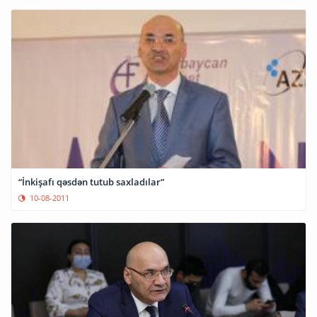
“İnkişafı qəsdən tutub saxladılar”
10-08-2011