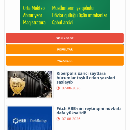
SON XƏBƏR
POPULYAR
YAZARLAR
Kiberpolis xarici saytlara
hücumlar təşkil edən şəxsləri
saxlayıb
07-08-2026
Fitch ABB-nin reytinqini növbəti
dəfə yüksəltdi!
07-08-2026