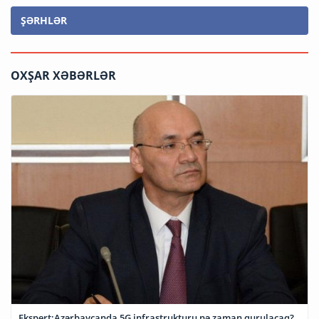
ŞƏRHLƏR
OXŞAR XƏBƏRLƏR
Ekspert:Azərbaycanda 5G infrastrukturu nə zaman qurulacaq?