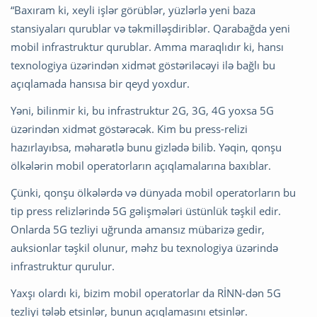
“Baxıram ki, xeyli işlər görüblər, yüzlərlə yeni baza
stansiyaları qurublar və təkmilləşdiriblər. Qarabağda yeni
mobil infrastruktur qurublar. Amma maraqlıdır ki, hansı
texnologiya üzərindən xidmət göstəriləcəyi ilə bağlı bu
açıqlamada hansısa bir qeyd yoxdur.
Yəni, bilinmir ki, bu infrastruktur 2G, 3G, 4G yoxsa 5G
üzərindən xidmət göstərəcək. Kim bu press-relizi
hazırlayıbsa, məharətlə bunu gizlədə bilib. Yəqin, qonşu
ölkələrin mobil operatorların açıqlamalarına baxıblar.
Çünki, qonşu ölkələrdə və dünyada mobil operatorların bu
tip press relizlərində 5G gəlişmələri üstünlük təşkil edir.
Onlarda 5G tezliyi uğrunda amansız mübarizə gedir,
auksionlar təşkil olunur, məhz bu texnologiya üzərində
infrastruktur qurulur.
Yaxşı olardı ki, bizim mobil operatorlar da RİNN-dən 5G
tezliyi tələb etsinlər, bunun açıqlamasını etsinlər.