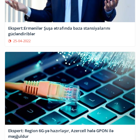
Ekspert:Ermənilər Şuşa ətrafında baza stansiyalarını
gücləndiriblər
25-04-2022
Ekspert: Region 6G-yə hazırlaşır, Azercell hələ GPON ilə
məşğuldur