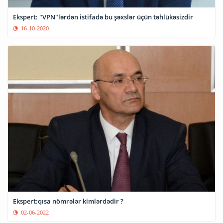
Ekspert: "VPN"lərdən istifadə bu şəxslər üçün təhlükəsizdir
16-10-2020
Ekspert:qısa nömrələr kimlərdədir ?
02-06-2022