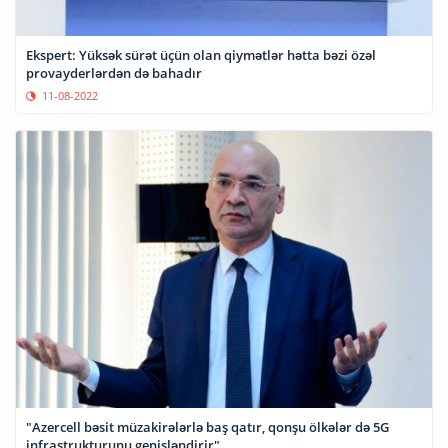
Ekspert: Yüksək sürət üçün olan qiymətlər hətta bəzi özəl
provayderlərdən də bahadır
11-08-2022
"Azercell bəsit müzakirələrlə baş qatır, qonşu ölkələr də 5G
infrastrukturunu genişləndirir"