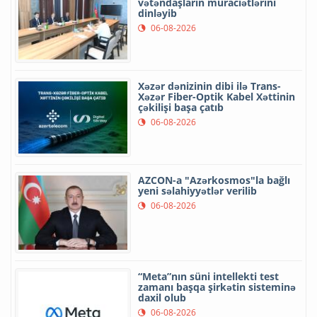
vətəndaşların müraciətlərini
dinləyib
06-08-2026
Xəzər dənizinin dibi ilə Trans-
Xəzər Fiber-Optik Kabel Xəttinin
çəkilişi başa çatıb
06-08-2026
AZCON-a "Azərkosmos"la bağlı
yeni səlahiyyətlər verilib
06-08-2026
“Meta”nın süni intellekti test
zamanı başqa şirkətin sisteminə
daxil olub
06-08-2026