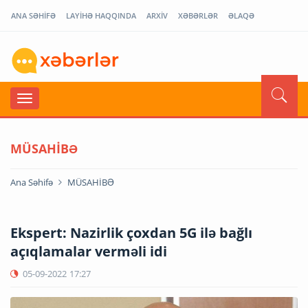
ANA SƏHİFƏ
LAYİHƏ HAQQINDA
ARXİV
XƏBƏRLƏR
ƏLAQƏ
MÜSAHİBƏ
Ana Səhifə
MÜSAHİBƏ
Ekspert: Nazirlik çoxdan 5G ilə bağlı
açıqlamalar verməli idi
05-09-2022
17:27