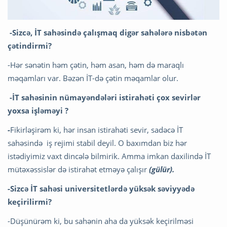
-Sizcə, İT sahəsində çalışmaq digər sahələrə nisbətən
çətindirmi?
-Hər sənətin həm çətin, həm asan, həm də maraqlı
məqamları var. Bəzən İT-də çətin məqamlar olur.
-İT
sahəsinin nümayəndələri istirahəti çox sevirlər
yoxsa işləməyi ?
-
Fikirləşirəm ki, hər insan istirahəti sevir, sadəcə İT
sahəsində iş rejimi stabil deyil. O baxımdan biz hər
istədiyimiz vaxt dincələ bilmirik. Amma imkan daxilində İT
mütəxəssislər də istirahət etməyə çalışır
(gülür).
-Sizcə İT sahəsi universitetlərdə yüksək səviyyədə
keçirilirmi?
-Düşünürəm ki, bu sahənin aha da yüksək keçirilməsi