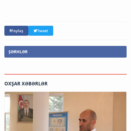
Paylaş
Tweet
ŞƏRHLƏR
OXŞAR XƏBƏRLƏR