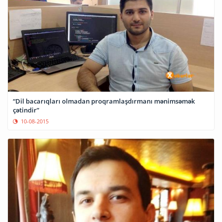
“Dil bacarıqları olmadan proqramlaşdırmanı mənimsəmək
çətindir”
10-08-2015