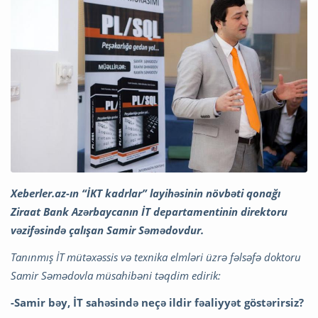
Xeberler.az-ın “İKT kadrlar” layihəsinin növbəti qonağı
Ziraat Bank Azərbaycanın İT departamentinin direktoru
vəzifəsində çalışan Samir Səmədovdur.
Tanınmış İT mütəxəssis və texnika elmləri üzrə fəlsəfə doktoru
Samir Səmədovla müsahibəni təqdim edirik:
-Samir bəy,
İT sahəsində neçə ildir fəaliyyət göstərirsiz?