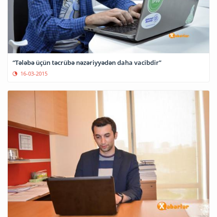
“Tələbə üçün təcrübə nəzəriyyədən daha vacibdir”
16-03-2015