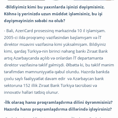
-Bildiyimiz kimi bu yaxınlarda işinizi dəyişmisiniz.
Köhnə iş yerinizdə uzun müddət işləmisiniz, bu işi
dəyişməyinizin səbəbi nə olub?
- Bəli, AzeriCard prosessinq mərkəzində 10 il işləmişəm.
2005-ci ildə proqramçı vəzifəsindən başlamışam və İT
direktor müavini vəzifəsinə kimi yüksəlmişəm. Bildiyiniz
kimi, qardaş Türkiyə-nin birinci nəhəng bankı Ziraat Bank
artıq Azərbaycanda açılıb və onlardan İT departamantə
direktor vəzifəsinə təklif gəlmişdi. Əlbəttə ki, bu təklif mənim
tərəfimdən məmnuniyyətlə qəbul olundu. Hazırda bankda
çoxlu saylı fəaliyyətlət davam edir və Azərbaycan bank
sektoruna 152 illik Ziraat Bank Türkiyə təcrübəsi və
innovativ həlləri tətbiq olunur.
-İlk olaraq hansı proqramlaşdırma dilini öyrənmisiniz?
Hazırda hansı proqramlaşdırma dillərində işləyirsiniz?