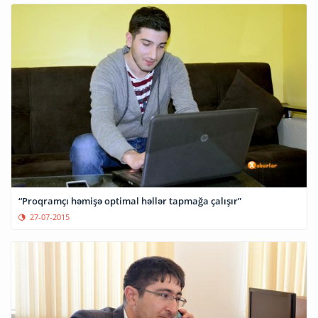
“Proqramçı həmişə optimal həllər tapmağa çalışır”
27-07-2015