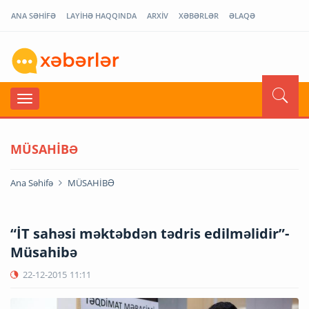
ANA SƏHİFƏ
LAYİHƏ HAQQINDA
ARXİV
XƏBƏRLƏR
ƏLAQƏ
MÜSAHİBƏ
Ana Səhifə
MÜSAHİBƏ
“İT sahəsi məktəbdən tədris edilməlidir”-
Müsahibə
22-12-2015
11:11