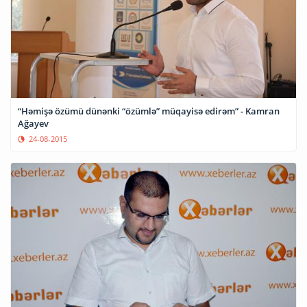
“Həmişə özümü dünənki “özümlə” müqayisə edirəm” - Kamran
Ağayev
24-08-2015