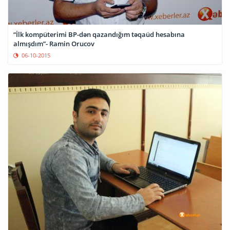
“İlk kompüterimi BP-dən qazandığım təqaüd hesabına
almışdım”- Ramin Orucov
06-10-2015