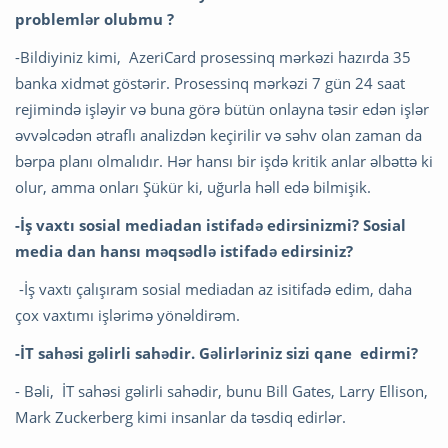
problemlər olubmu ?
-Bildiyiniz kimi, AzeriCard prosessinq mərkəzi hazırda 35
banka xidmət göstərir. Prosessinq mərkəzi 7 gün 24 saat
rejimində işləyir və buna görə bütün onlayna təsir edən işlər
əvvəlcədən ətraflı analizdən keçirilir və səhv olan zaman da
bərpa planı olmalıdır. Hər hansı bir işdə kritik anlar əlbəttə ki
olur, amma onları Şükür ki, uğurla həll edə bilmişik.
-İş vaxtı sosial mediadan istifadə edirsinizmi? Sosial
media dan hansı məqsədlə istifadə edirsiniz?
-İş vaxtı çalışıram sosial mediadan az isitifadə edim, daha
çox vaxtımı işlərimə yönəldirəm.
-İT sahəsi gəlirli sahədir. Gəlirləriniz sizi qane edirmi?
- Bəli, İT sahəsi gəlirli sahədir, bunu Bill Gates, Larry Ellison,
Mark Zuckerberg kimi insanlar da təsdiq edirlər.