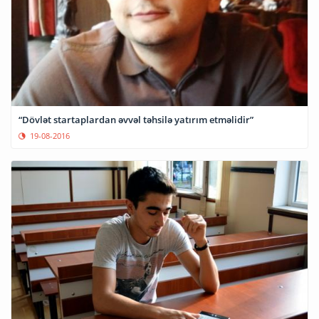
“Dövlət startaplardan əvvəl təhsilə yatırım etməlidir”
19-08-2016