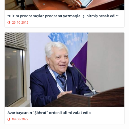
“Bizim proqramçılar proqramı yazmaqla işi bitmiş hesab edir”
23-10-2015
Azərbaycanın "Şöhrət" ordenli alimi vəfat edib
09-08-2022