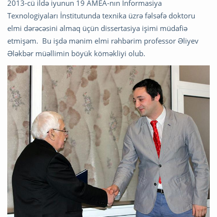
2013-cü ildə iyunun 19 AMEA-nın İnformasiya
Texnologiyaları İnstitutunda texnika üzrə fəlsəfə doktoru
elmi dərəcəsini almaq üçün dissertasiya işimi müdafiə
etmişəm. Bu işdə mənim elmi rəhbərim professor Əliyev
Ələkbər müəllimin böyük köməkliyi olub.