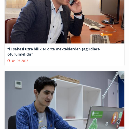
“İT sahəsi üzrə biliklər orta məktəblərdən şagirdlərə
ötürülməlidir”
04-06-2015