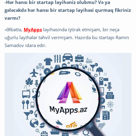
-
Hər hansı bir startap layihəniz olubmu? Və ya
gələcəkdə hər hansı bir startap layihəsi qurmaq fikriniz
varmı?
-
Əlbəttə,
MyApps
layihəsində iştirak etmişəm, bir neçə
uğurlu layihələr təhvil vermişəm. Hazırda bu startapı Ramin
Səmədov idarə edir.