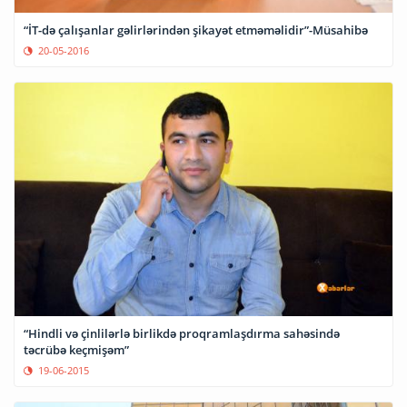
“İT-də çalışanlar gəlirlərindən şikayət etməməlidir”-Müsahibə
20-05-2016
“Hindli və çinlilərlə birlikdə proqramlaşdırma sahəsində
təcrübə keçmişəm”
19-06-2015