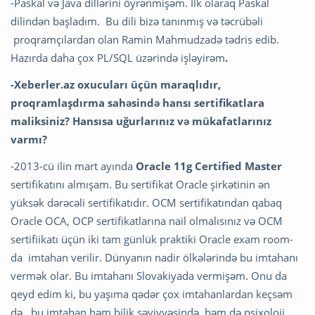
-Paskal və Java dillərini öyrənmişəm. İlk olaraq Paskal
dilindən başladım. Bu dili bizə tanınmış və təcrübəli
proqramçılardan olan Ramin Mahmudzadə tədris edib.
Hazırda daha çox PL/SQL üzərində işləyirəm
.
-Xeberler.az oxucuları üçün maraqlıdır,
proqramlaşdırma sahəsində hansı sertifikatlara
maliksiniz? Hansısa uğurlarınız və mükafatlarınız
varmı?
-2013-cü ilin mart ayında
Oracle 11g Certified Master
sertifikatını almışam. Bu sertifikat Oracle şirkətinin ən
yüksək dərəcəli sertifikatıdır. OCM sertifikatından qabaq
Oracle OCA, OCP sertifikatlarına nail olmalısınız və OCM
sertifiikatı üçün iki tam günlük praktiki Oracle exam room-
da imtahan verilir. Dünyanın nadir ölkələrində bu imtahanı
vermək olar. Bu imtahanı Slovakiyada vermişəm. Onu da
qeyd edim ki, bu yaşıma qədər çox imtahanlardan keçsəm
də, bu imtahan həm bilik səviyyəsində, həm də psixoloji