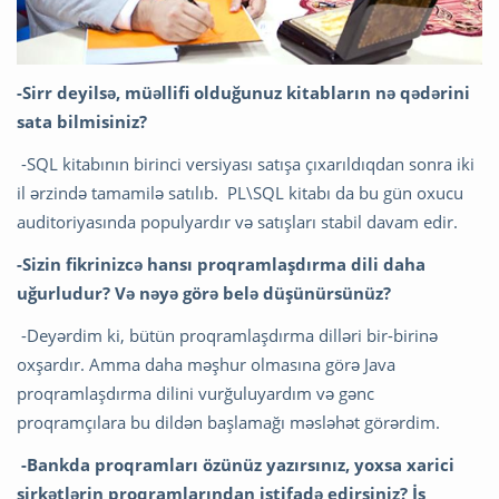
-Sirr deyilsə, müəllifi olduğunuz kitabların nə qədərini
sata bilmisiniz?
-SQL kitabının birinci versiyası satışa çıxarıldıqdan sonra iki
il ərzində tamamilə satılıb. PL\SQL kitabı da bu gün oxucu
auditoriyasında populyardır və satışları stabil davam edir.
-Sizin fikrinizcə hansı proqramlaşdırma dili daha
uğurludur? Və nəyə görə belə düşünürsünüz?
-Deyərdim ki, bütün proqramlaşdırma dilləri bir-birinə
oxşardır. Amma daha məşhur olmasına görə Java
proqramlaşdırma dilini vurğuluyardım və gənc
proqramçılara bu dildən başlamağı məsləhət görərdim.
-Bankda proqramları özünüz yazırsınız, yoxsa xarici
şirkətlərin proqramlarından istifadə edirsiniz? İş