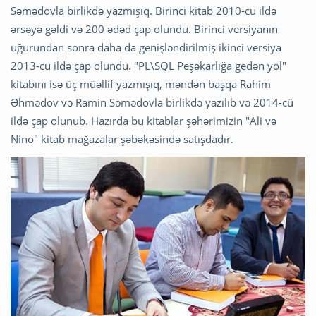
Səmədovla birlikdə yazmışıq. Birinci kitab 2010-cu ildə
ərsəyə gəldi və 200 ədəd çap olundu. Birinci versiyanın
uğurundan sonra daha da genişləndirilmiş ikinci versiya
2013-cü ildə çap olundu. "PL\SQL Peşəkarlığa gedən yol"
kitabını isə üç müəllif yazmışıq, məndən başqa Rahim
Əhmədov və Ramin Səmədovla birlikdə yazılıb və 2014-cü
ildə çap olunub. Hazırda bu kitablar şəhərimizin "Ali və
Nino" kitab mağazalar şəbəkəsində satışdadır.