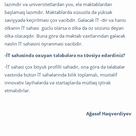
lazımdır və universitetlərdən yox, elə məktəblərdən
başlamaq lazımdır. Məktəblərdə xüsusilə də yüksək
səviyyədə keçirilməsi çox vacibdir. Gələcək İT -dir və hansı
ölkənin İT sahəsi güclü olarsa o ölkə də öz sözünü deyən
ölkə olacaqdır. Buna görə də məktəb vaxtlarından gələcək
nəslin İT sahəsini öyrənməsi vacibdir.
-İT sahəsində oxuyan tələbələrə nə tövsiyə edərdiniz?
-İT sahəsi çox böyük profilli sahədir, ona görə də tələbələr
vaxtında bütün İT sahələrində bilik toplamalı, müxtəlif
innovativ layihələrdə və startaplarda mütləq iştirak
etməlidirlər.
Ağasəf Haqverdiyev