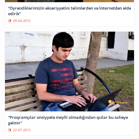
“Öyrəndiklərimizin əksəriyyətini təlimlərdən və İnternetdən əldə
edirik”
09-04-2015
“Proqramçılar ünsiyyətə meylli olmadığından qızlar bu sahəyə
gəlmir”
22-07-2015