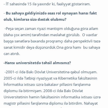
- İT sahəsində 15 ilə yaxındır ki, fəaliyyət göstərirəm.
-
Bu sahəyə gəldiyinizdə əsas rol oynayan hansı fakt
olub, kimlərsə sizə dəstək olubmu?
-Peşə seçən zaman riyazi məntiqim olduğuna görə ailəm
(daha çox əmim) tərəfindən məsləhət görülüb. O vaxtlar
başqa sənətlərə baxanda proqramçı daha perspektivli təzə
sənət kimidir deyə düşünürdük.Ona görə hamı bu sahəyə
can atırdı.
-Hansı universitetdə təhsil almısınız?
-2001-ci ildə Bakı Dövlət Universitetinə qəbul olmuşam.
2005-ci ildə Tətbiqi riyaziyyat və Kibernetika fakültəsinin
İnformatika ixtisası üzrə bakalavr pilləsini fərqlənmə
diplomu ilə bitirmişəm. 2008-ci ildə Bakı Dövlət
Universitetinin həmin fakültəsinin informatika ixtisası üzrə
magistr pilləsini fərqlənmə diplomu ilə bitirdim. Nəhayət