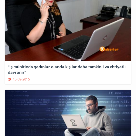
“İş mühitində qadınlar olanda kişilər daha təmkinli və ehtiyatlı
davranır”
15-09-2015