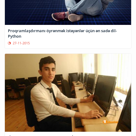
Proqramlaşdırmanı öyrənmək istəyənlər üçün ən sadə dil-
Python
27-11-2015