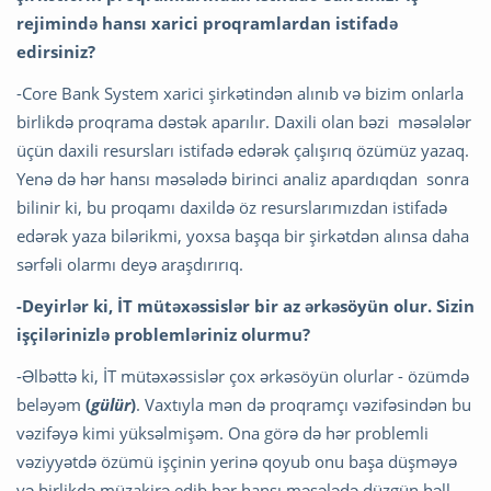
rejimində hansı xarici proqramlardan istifadə
edirsiniz?
-Core Bank System xarici şirkətindən alınıb və bizim onlarla
birlikdə proqrama dəstək aparılır. Daxili olan bəzi məsələlər
üçün daxili resursları istifadə edərək çalışırıq özümüz yazaq.
Yenə də hər hansı məsələdə birinci analiz apardıqdan sonra
bilinir ki, bu proqamı daxildə öz resurslarımızdan istifadə
edərək yaza bilərikmi, yoxsa başqa bir şirkətdən alınsa daha
sərfəli olarmı deyə araşdırırıq.
-Deyirlər ki, İT mütəxəssislər bir az ərkəsöyün olur. Sizin
işçilərinizlə problemləriniz olurmu?
-Əlbəttə ki, İT mütəxəssislər çox ərkəsöyün olurlar - özümdə
beləyəm
(
gülür
)
. Vaxtıyla mən də proqramçı vəzifəsindən bu
vəzifəyə kimi yüksəlmişəm. Ona görə də hər problemli
vəziyyətdə özümü işçinin yerinə qoyub onu başa düşməyə
və birlikdə müzakirə edib hər hansı məsələdə düzgün həll