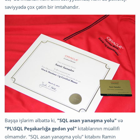
səviyyədə çox çətin bir imtahandır.
Başqa işlərim əlbəttə ki,
"SQL asan yanaşma yolu"
və
"PL\SQL Peşəkarlığa gedən yol"
kitablarının müəllifi
olmamdır. "SQL asan yanaşma yolu" kitabını Ramin