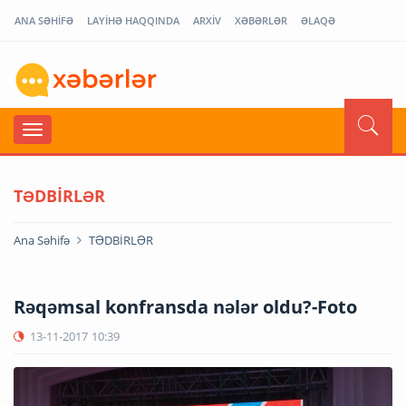
ANA SƏHİFƏ
LAYİHƏ HAQQINDA
ARXİV
XƏBƏRLƏR
ƏLAQƏ
TƏDBİRLƏR
Ana Səhifə
TƏDBİRLƏR
Rəqəmsal konfransda nələr oldu?-Foto
13-11-2017
10:39