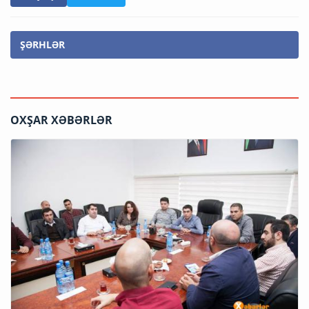
ŞƏRHLƏR
OXŞAR XƏBƏRLƏR