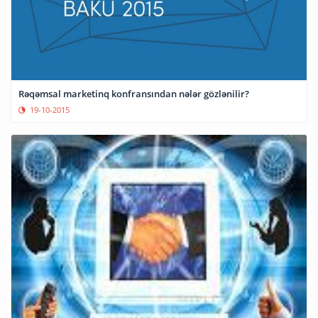
Rəqəmsal marketinq konfransından nələr gözlənilir?
19-10-2015