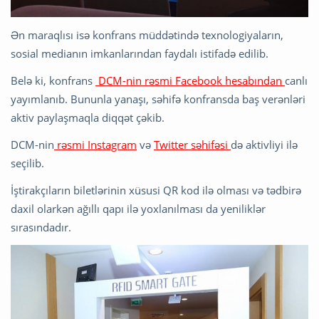
Ən maraqlısı isə konfrans müddətində texnologiyaların,
sosial medianın imkanlarından faydalı istifadə edilib.
Belə ki, konfrans
DCM-nin rəsmi Facebook hesabından
canlı
yayımlanıb. Bununla yanaşı, səhifə konfransda baş verənləri
aktiv paylaşmaqla diqqət çəkib.
DCM-nin
rəsmi Instagram
və
Twitter səhifəsi
də aktivliyi ilə
seçilib.
İştirakçıların biletlərinin xüsusi QR kod ilə olması və tədbirə
daxil olarkən ağıllı qapı ilə yoxlanılması da yeniliklər
sırasındadır.