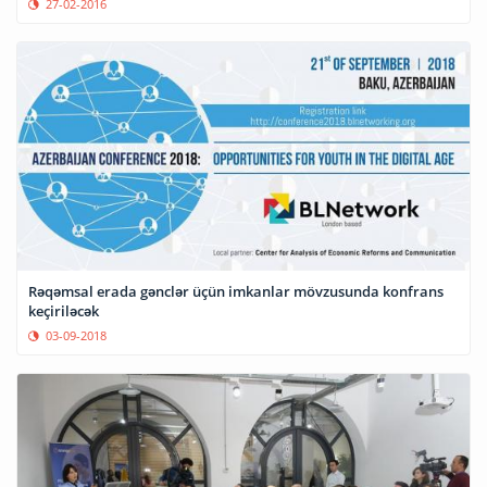
27-02-2016
Rəqəmsal erada gənclər üçün imkanlar mövzusunda konfrans
keçiriləcək
03-09-2018