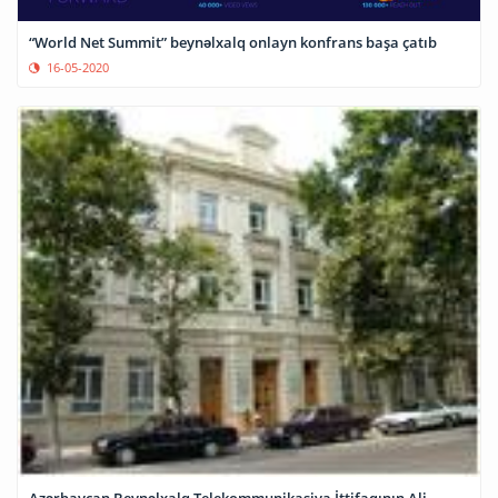
“World Net Summit” beynəlxalq onlayn konfrans başa çatıb
16-05-2020