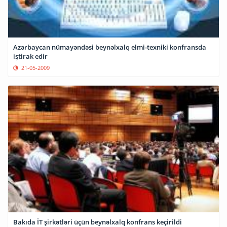
Azərbaycan nümayəndəsi beynəlxalq elmi-texniki konfransda
iştirak edir
21-05-2009
Bakıda İT şirkətləri üçün beynəlxalq konfrans keçirildi