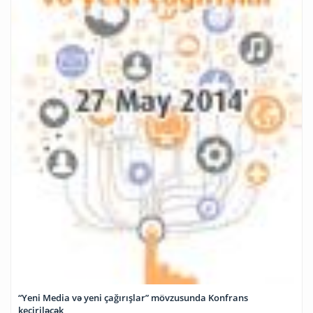
“Yeni Media və yeni çağırışlar” mövzusunda Konfrans
keçiriləcək