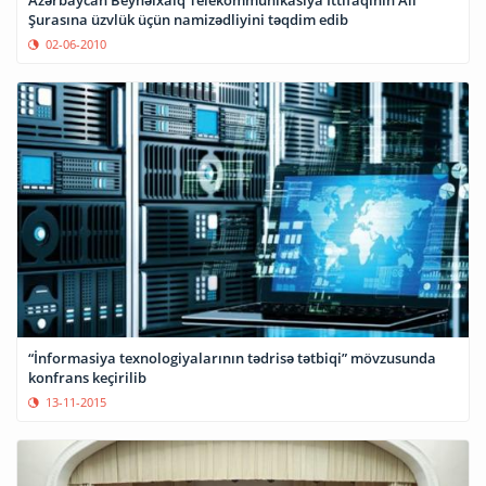
Azərbaycan Beynəlxalq Telekommunikasiya İttifaqının Ali
Şurasına üzvlük üçün namizədliyini təqdim edib
02-06-2010
“İnformasiya texnologiyalarının tədrisə tətbiqi” mövzusunda
konfrans keçirilib
13-11-2015