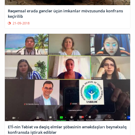
Rəqəmsal erada gənclər üçün imkanlar mövzusunda konfrans
keçirilib
21-09-2018
ETİ-nin Təbiət və dəqiq elmlər şöbəsinin əməkdaşları beynəlxalq
konfransda iştirak ediblər