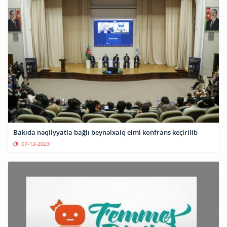
Bakıda nəqliyyatla bağlı beynəlxalq elmi konfrans keçirilib
07-12-2023