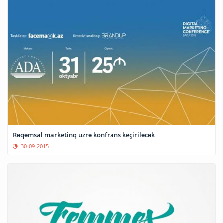
Rəqəmsal marketinq üzrə konfrans keçiriləcək
30-09-2015