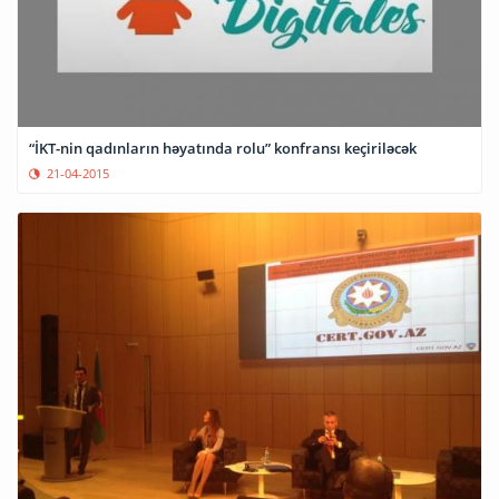
“İKT-nin qadınların həyatında rolu” konfransı keçiriləcək
21-04-2015