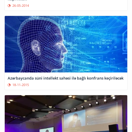
26-05-2014
Azərbaycanda süni intellekt sahəsi ilə bağlı konfrans keçiriləcək
18-11-2015