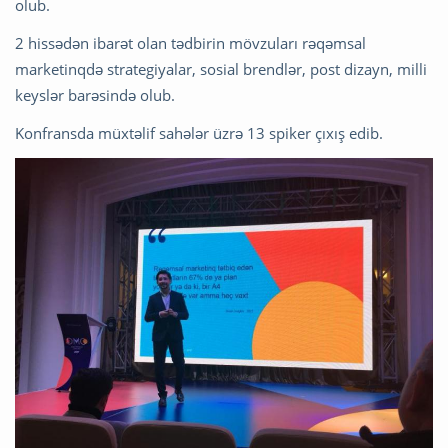
olub.
2 hissədən ibarət olan tədbirin mövzuları rəqəmsal
marketinqdə strategiyalar, sosial brendlər, post dizayn, milli
keyslər barəsində olub.
Konfransda müxtəlif sahələr üzrə 13 spiker çıxış edib.