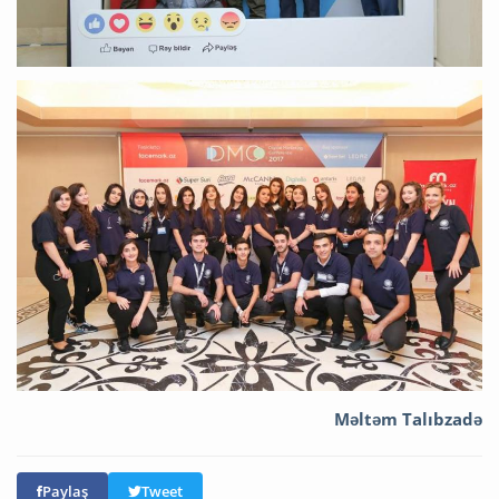
Məltəm Talıbzadə
Paylaş
Tweet