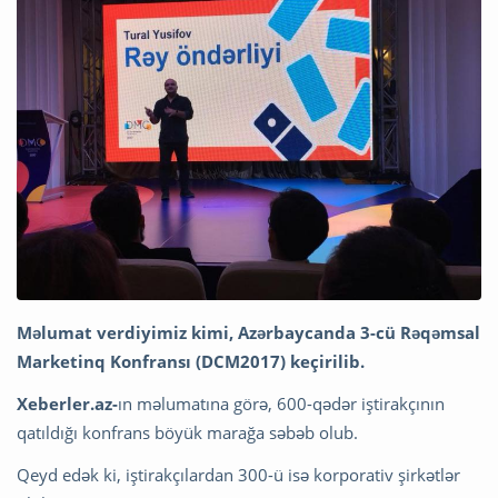
Məlumat verdiyimiz kimi, Azərbaycanda 3-cü Rəqəmsal
Marketinq Konfransı (DCM2017) keçirilib.
Xeberler.az-
ın məlumatına görə, 600-qədər iştirakçının
qatıldığı konfrans böyük marağa səbəb olub.
Qeyd edək ki, iştirakçılardan 300-ü isə korporativ şirkətlər