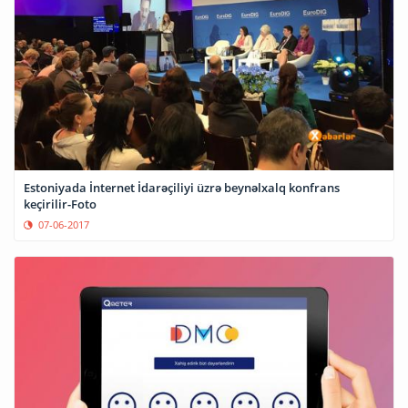
Estoniyada İnternet İdarəçiliyi üzrə beynəlxalq konfrans
keçirilir-Foto
07-06-2017