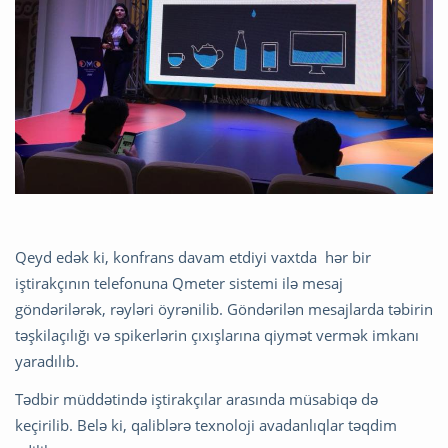
Qeyd edək ki, konfrans davam etdiyi vaxtda hər bir
iştirakçının telefonuna Qmeter sistemi ilə mesaj
göndərilərək, rəyləri öyrənilib. Göndərilən mesajlarda təbirin
təşkilaçılığı və spikerlərin çıxışlarına qiymət vermək imkanı
yaradılıb.
Tədbir müddətində iştirakçılar arasında müsabiqə də
keçirilib. Belə ki, qaliblərə texnoloji avadanlıqlar təqdim