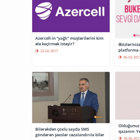
Azercell-in “yağlı” müştərilərini kim
ələ keçirmək istəyir?
Əzizləriniz
platforma-
22-02-2017
06-02-201
Olduğunuz 
Bilərəkdən çoxlu sayda SMS
qaz
göndərən şəxslər cəzalandırıla bilər
30-06-201