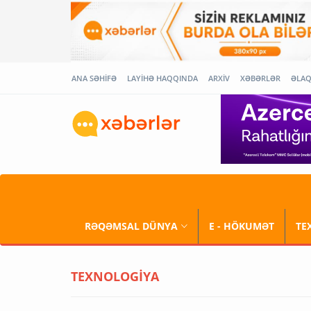
ANA SƏHİFƏ
LAYİHƏ HAQQINDA
ARXİV
XƏBƏRLƏR
ƏLA
RƏQƏMSAL DÜNYA
E - HÖKUMƏT
TE
TEXNOLOGİYA