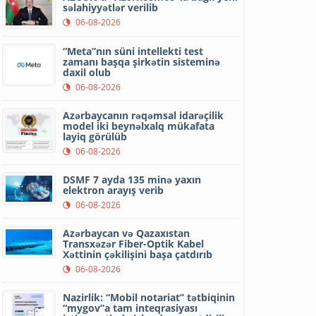
səlahiyyətlər verilib
06-08-2026
“Meta”nın süni intellekti test
zamanı başqa şirkətin sisteminə
daxil olub
06-08-2026
Azərbaycanın rəqəmsal idarəçilik
model iki beynəlxalq mükafata
layiq görülüb
06-08-2026
DSMF 7 ayda 135 minə yaxın
elektron arayış verib
06-08-2026
Azərbaycan və Qazaxıstan
Transxəzər Fiber-Optik Kabel
Xəttinin çəkilişini başa çatdırıb
06-08-2026
Nazirlik: “Mobil notariat” tətbiqinin
“mygov”a tam inteqrasiyası