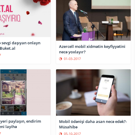
ə sevgi daşıyan onlayn
Azercell mobil xidmətin keyfiyyətini
Buket.al
necə yoxlayır?
7
01-03-2017
yeri paylaşın, endirim
Mobil ödənişi daha asan necə edək?-
anın- Yeni layihə
Müsahibə
7
05-10-2017