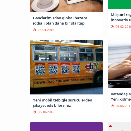
Müştəri rə
Gənclərimizdən qlobal bazara
innovativ 
iddialı olan daha bir startap
04-02-201
25-04-2016
Vətəndaşlar
Yeni xidmə
Yeni mobil tətbiqlə sürücülərdən
şikayət edə bilərsiniz
20-06-201
03-10-2015