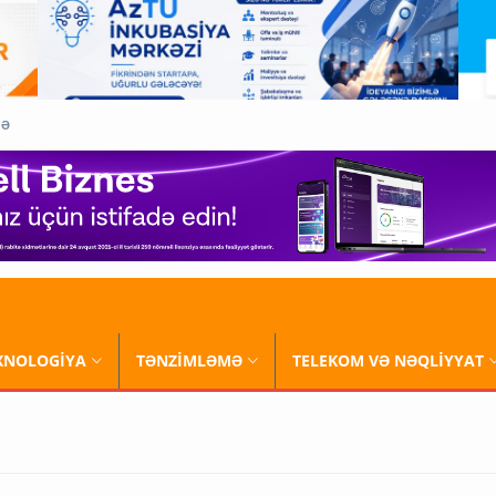
QƏ
XNOLOGİYA
TƏNZİMLƏMƏ
TELEKOM VƏ NƏQLİYYAT