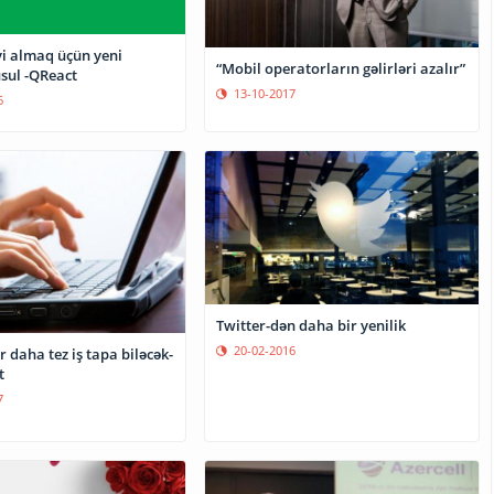
yi almaq üçün yeni
“Mobil operatorların gəlirləri azalır”
üsul -QReact
13-10-2017
6
Twitter-dən daha bir yenilik
20-02-2016
 daha tez iş tapa biləcək-
t
7