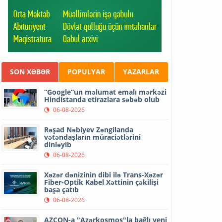
SON XƏBƏR
POPULYAR
YAZARLAR
“Google”un məlumat emalı mərkəzi
Hindistanda etirazlara səbəb olub
06-08-2026
Rəşad Nəbiyev Zəngilanda
vətəndaşların müraciətlərini
dinləyib
06-08-2026
Xəzər dənizinin dibi ilə Trans-Xəzər
Fiber-Optik Kabel Xəttinin çəkilişi
başa çatıb
06-08-2026
AZCON-a "Azərkosmos"la bağlı yeni