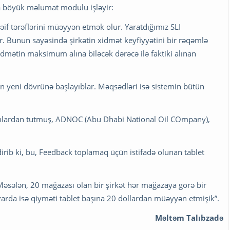
da böyük məlumat modulu işləyir:
zəif tərəflərini müəyyən etmək olur. Yaratdığımız SLI
var. Bunun sayəsində şirkətin xidmət keyfiyyətini bir rəqəmlə
xidmətin maksimum alına biləcək dərəcə ilə faktiki alınan
in yeni dövrünə başlayıblar. Məqsədləri isə sistemin bütün
oranlardan tutmuş, ADNOC (Abu Dhabi National Oil COmpany),
dirib ki, bu, Feedback toplamaq üçün istifadə olunan tablet
 Məsələn, 20 mağazası olan bir şirkət hər mağazaya görə bir
zarda isə qiyməti tablet başına 20 dollardan müəyyən etmişik”.
Məltəm Talıbzadə