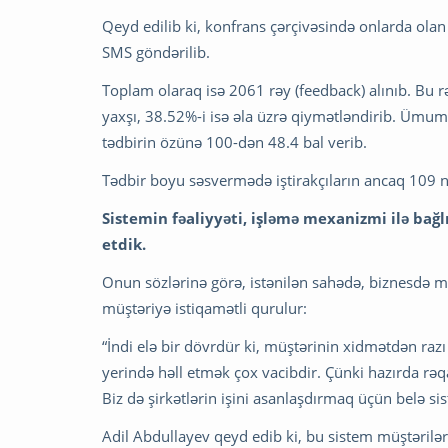
Qeyd edilib ki, konfrans çərçivəsində onlarda olan
SMS göndərilib.
Toplam olaraq isə 2061 rəy (feedback) alınıb. Bu r
yaxşı, 38.52%-i isə əla üzrə qiymətləndirib. Ümum
tədbirin özünə 100-dən 48.4 bal verib.
Tədbir boyu səsvermədə iştirakçıların ancaq 109 nəf
Sistemin fəaliyyəti, işləmə mexanizmi ilə bağlı
etdik.
Onun sözlərinə görə, istənilən sahədə, biznesdə mü
müştəriyə istiqamətli qurulur:
“İndi elə bir dövrdür ki, müştərinin xidmətdən r
yerində həll etmək çox vacibdir. Çünki hazırda rə
Biz də şirkətlərin işini asanlaşdırmaq üçün belə si
Adil Abdullayev qeyd edib ki, bu sistem müştəril