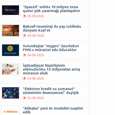
“SpaceX” orbitə 10 milyon tona
qədər yük çıxarmağı planlaşdırır
05-08-2026
Bakcell rouminqi ilə yay tətilində
dünyanı kəşf et
04-08-2026
Vətəndaşlar “mygov” üzərindən
FHN-ə müraciət edə biləcəklər
04-08-2026
İqtisadiyyat Nazirliyinin
xidmətlərinə 13 milyondan artıq
müraciət olub
03-08-2026
"Elektron kredit və zəmanət"
sisteminin Əsasnaməsi" dəyişib
03-08-2026
“Alibaba” yeni AI modelini təqdim
edib