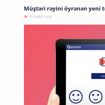
Müştəri rəyini öyrənən yeni 
12-12-2017
12:29