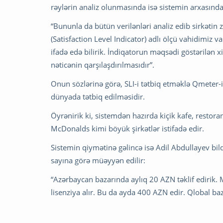
rəylərin analiz olunmasında isə sistemin arxasın
“Bununla da bütün verilənləri analiz edib sirkətin 
(Satisfaction Level Indicator) adlı ölçü vahidimiz 
ifadə edə bilirik. İndiqatorun məqsədi göstərilən 
nəticənin qarşılaşdırılmasıdır”.
Onun sözlərinə görə, SLI-i tətbiq etməklə Qmeter-
dünyada tətbiq edilməsidir.
Öyrənirik ki, sistemdən hazırda kiçik kafe, rest
McDonalds kimi böyük şirkətlər istifadə edir.
Sistemin qiymətinə gəlincə isə Adil Abdullayev bil
sayına görə müəyyən edilir:
“Azərbaycan bazarında aylıq 20 AZN təklif edirik.
lisenziya alır. Bu da ayda 400 AZN edir. Qlobal ba