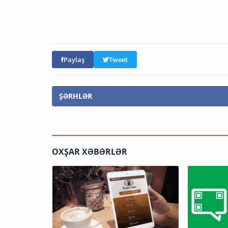
Paylaş
Tweet
ŞƏRHLƏR
OXŞAR XƏBƏRLƏR