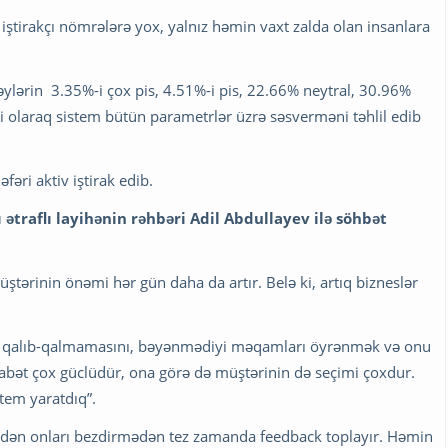
 iştirakçı nömrələrə yox, yalnız həmin vaxt zalda olan insanlara
əylərin 3.35%-i çox pis, 4.51%-i pis, 22.66% neytral, 30.96%
i olaraq sistem bütün parametrlər üzrə səsverməni təhlil edib
əri aktiv iştirak edib.
 ətraflı layihənin rəhbəri Adil Abdullayev ilə söhbət
ştərinin önəmi hər gün daha da artır. Belə ki, artıq bizneslər
azı qalıb-qalmamasını, bəyənmədiyi məqamları öyrənmək və onu
qabət çox güclüdür, ona görə də müştərinin də seçimi çoxdur.
stem yaratdıq”.
ərdən onları bezdirmədən tez zamanda feedback toplayır. Həmin