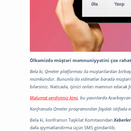
Ölkəmizdə müştəri məmnuniyyətini çox rahat 
Belə ki, Qmeter platforması ilə müştərilərdən birb
mümkündür. Bununla da xidmətlər barədə müştəri i
bilərsiniz. Nəticədə, işinizi onları məmnun edəcək f
Məlumat verdiyimiz kimi
, bu yaxınlarda Azərbaycan
Konfransda Qmeter proqramından faydalı istifadə ed
Belə ki, konfransın Təşkilat Komitəsindən
Xeberler
dəfə qiymətləndirmə üçün SMS göndərilib.