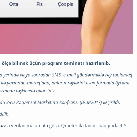
ölçə bilmək üçün proqram təminatı hazırlanıb.
aşa yerində və ya sonradan SMS, e-mail göndərməklə rəy toplamaq
lə yaxından maraqlana, onların rəylərini asan formada öyrənə
ormada təşkil edə bilərsiniz.
da 3-cü Rəqəmsal Marketinq Konfransı (DCM2017) keçirildi.
ilib.
.az
-a verilən məlumata görə, Qmeter ilə tədbir haqqında 4-5