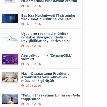
istiqamətində işlər davam etdirilir
06-08-2026
Beş İcra Hakimiyyəti İT sistemlərini
“Hökumət buludu”na köçürüb
06-08-2026
Uşaqların rəqəmsal mühitdə
təhlükəsizliyi gücləndirilir -
Dəyişikliklər nəyi ehtiva edir?
05-08-2026
Azercell-dən illik “ZengimCELL”
xidməti
05-08-2026
Nazir Qazaxıstanın Prezident
Administrasiyası rəhbərinin
müavini ilə görüşüb
05-08-2026
"Falcon 9" raketinin bir hissəsi Ayla
toqquşacaq
05-08-2026