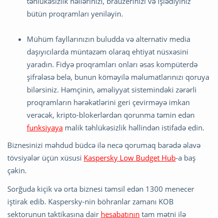
təhlükəsizlik həllərinizi, brauzerinizi və işlədiyiniz
bütün proqramları yeniləyin.
Mühüm fayllarınızın buludda və alternativ media
daşıyıcılarda müntəzəm olaraq ehtiyat nüsxəsini
yaradın. Fidyə proqramları onları əsas kompüterdə
şifrələsə belə, bunun köməyilə məlumatlarınızı qoruya
bilərsiniz. Həmçinin, əməliyyat sistemindəki zərərli
proqramların hərəkətlərini geri çevirməyə imkan
verəcək, kripto-blokerlərdən qorunma təmin edən
funksiyaya
malik təhlükəsizlik həllindən istifadə edin.
Biznesinizi məhdud büdcə ilə necə qorumaq barədə əlavə
tövsiyələr üçün xüsusi
Kaspersky Low Budget Hub
-a baş
çəkin.
Sorğuda kiçik və orta biznesi təmsil edən 1300 menecer
iştirak edib. Kaspersky-nin böhranlar zamanı KOB
sektorunun taktikasına dair
hesabatının
tam mətni ilə