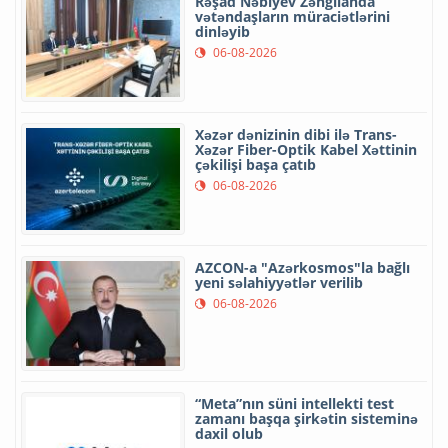
Rəşad Nəbiyev Zəngilanda
vətəndaşların müraciətlərini
dinləyib
06-08-2026
Xəzər dənizinin dibi ilə Trans-
Xəzər Fiber-Optik Kabel Xəttinin
çəkilişi başa çatıb
06-08-2026
AZCON-a "Azərkosmos"la bağlı
yeni səlahiyyətlər verilib
06-08-2026
“Meta”nın süni intellekti test
zamanı başqa şirkətin sisteminə
daxil olub