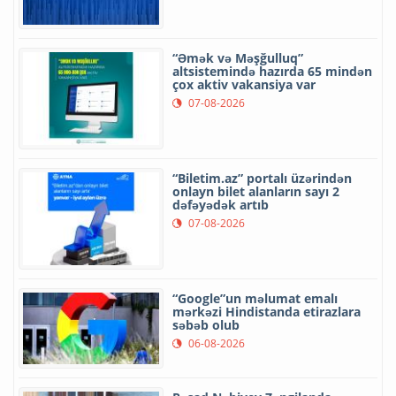
“Əmək və Məşğulluq”
altsistemində hazırda 65 mindən
çox aktiv vakansiya var
07-08-2026
“Biletim.az” portalı üzərindən
onlayn bilet alanların sayı 2
dəfəyədək artıb
07-08-2026
“Google”un məlumat emalı
mərkəzi Hindistanda etirazlara
səbəb olub
06-08-2026