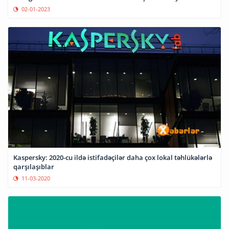
02-01-2023
Kaspersky: 2020-cu ildə istifadəçilər daha çox lokal təhlükələrlə
qarşılaşıblar
11-03-2020