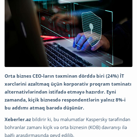
Orta biznes CEO-ların təxminən dörddə biri (24%) İT
xərclərini azaltmaq üçün korporativ proqram təminatı
alternativlərindən istifadə etməyə hazırdır. Eyni
zamanda, kiçik biznesdə respondentlərin yalnız 8%-i
bu addımı atmaq barədə düşünür.
Xeberler.az
bildirir ki, bu məlumatlar Kaspersky tərəfindən
böhranlar zamanı kiçik və orta biznesin (KOB) davranışı ilə
bağlı araşdırmasında qeyd edilib.