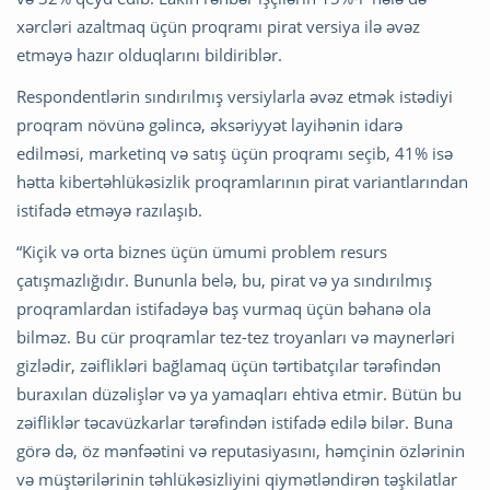
xərcləri azaltmaq üçün proqramı pirat versiya ilə əvəz
etməyə hazır olduqlarını bildiriblər.
Respondentlərin sındırılmış versiylarla əvəz etmək istədiyi
proqram növünə gəlincə, əksəriyyət layihənin idarə
edilməsi, marketinq və satış üçün proqramı seçib, 41% isə
hətta kibertəhlükəsizlik proqramlarının pirat variantlarından
istifadə etməyə razılaşıb.
“Kiçik və orta biznes üçün ümumi problem resurs
çatışmazlığıdır. Bununla belə, bu, pirat və ya sındırılmış
proqramlardan istifadəyə baş vurmaq üçün bəhanə ola
bilməz. Bu cür proqramlar tez-tez troyanları və maynerləri
gizlədir, zəiflikləri bağlamaq üçün tərtibatçılar tərəfindən
buraxılan düzəlişlər və ya yamaqları ehtiva etmir. Bütün bu
zəifliklər təcavüzkarlar tərəfindən istifadə edilə bilər. Buna
görə də, öz mənfəətini və reputasiyasını, həmçinin özlərinin
və müştərilərinin təhlükəsizliyini qiymətləndirən təşkilatlar