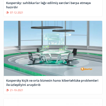
Kaspersky: sahibkarlar ləğv edilmiş xərcləri bərpa etməyə
hazırdır
07-12-2021
Kaspersky kiçik və orta biznesin hansı kibertəhlükə problemləri
ilə üzləşdiyini araşdırıb
21-10-2021