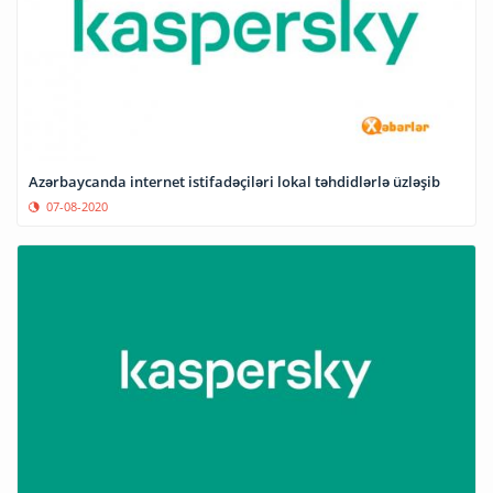
Azərbaycanda internet istifadəçiləri lokal təhdidlərlə üzləşib
07-08-2020