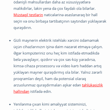
ödənişli məhsullardan daha az xüsusiyyətlərə
malikdirlər, lakin yenə də çox faydalı ola bilərlər.
Müstəqil testlərin
nəticələrinə əsaslanaraq bir həll
seçin və onu birbaşa tərtibatçının saytından yükləyərək
quraşdırın.
Gizli maynerin elektrik istehlakı xərcini ödəməmək
üçün cihazlarınızın işinə daim nəzarət etməyə çalışın.
Əgər kompüteriniz onu heç kim istifadə etmədikdə
belə yavaşlayır, qızdırır və çox səs-küy yaradırsa,
kimsə cihaza prosessoru və video kartı həddən artıq
yükləyən mayner quraşdırmış ola bilər. Yalnız zərərli
proqramları deyil, həm də potensial olaraq
arzuolunmaz quraşdırmaları aşkar edən
təhlükəsizlik
həllindən
istifadə edin.
Yenilənmə çıxan kimi əməliyyat sisteminizi,