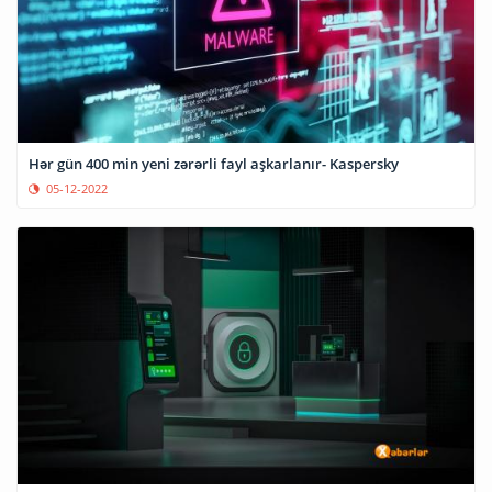
Hər gün 400 min yeni zərərli fayl aşkarlanır- Kaspersky
05-12-2022