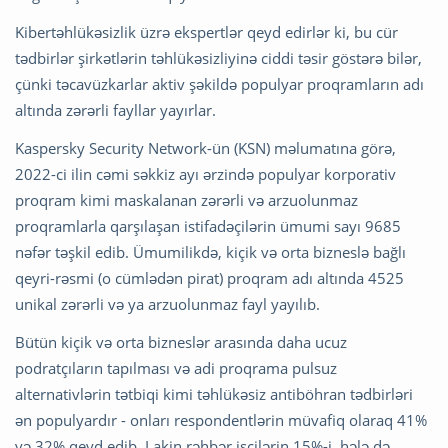
Kibertəhlükəsizlik üzrə ekspertlər qeyd edirlər ki, bu cür
tədbirlər şirkətlərin təhlükəsizliyinə ciddi təsir göstərə bilər,
çünki təcavüzkarlar aktiv şəkildə populyar proqramların adı
altında zərərli fayllar yayırlar.
Kaspersky Security Network-ün (KSN) məlumatına görə,
2022-ci ilin cəmi səkkiz ayı ərzində populyar korporativ
proqram kimi maskalanan zərərli və arzuolunmaz
proqramlarla qarşılaşan istifadəçilərin ümumi sayı 9685
nəfər təşkil edib. Ümumilikdə, kiçik və orta bizneslə bağlı
qeyri-rəsmi (o cümlədən pirat) proqram adı altında 4525
unikal zərərli və ya arzuolunmaz fayl yayılıb.
Bütün kiçik və orta bizneslər arasında daha ucuz
podratçıların tapılması və adi proqrama pulsuz
alternativlərin tətbiqi kimi təhlükəsiz antiböhran tədbirləri
ən populyardır - onları respondentlərin müvafiq olaraq 41%
və 32% qeyd edib. Lakin rəhbər işçilərin 15%-i hələ də