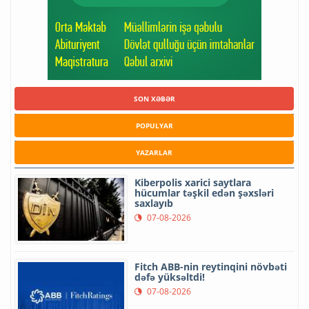
SON XƏBƏR
POPULYAR
YAZARLAR
Kiberpolis xarici saytlara
hücumlar təşkil edən şəxsləri
saxlayıb
07-08-2026
Fitch ABB-nin reytinqini növbəti
dəfə yüksəltdi!
07-08-2026