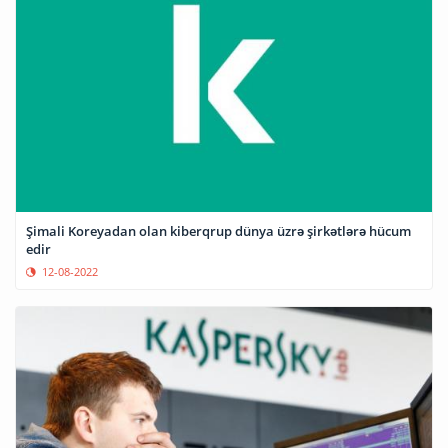
Şimali Koreyadan olan kiberqrup dünya üzrə şirkətlərə hücum
edir
12-08-2022