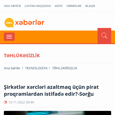
ANA SƏHİFƏ
LAYİHƏ HAQQINDA
ARXİV
XƏBƏRLƏR
ƏLAQƏ
TƏHLÜKƏSİZLİK
Ana Səhifə
TEXNOLOGİYA
TƏHLÜKƏSİZLİK
Şirkətlər xərcləri azaltmaq üçün pirat
proqramlardan istifadə edir?-Sorğu
15-11-2022
00:49