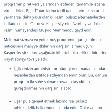
proqramın pirat versiyalarından istifadəni tamamilə istisna
etməlidirlər. Əgər İT xərclərinə təcili qənaət etmək zərurəti
yaranarsa, daha yaxşı olar ki, rəsmi pulsuz alternativlərdən
istifadə edəsiniz", - deyə Kaspersky-nin Azərbaycandakı
rəsmi nümayəndəsi Müşviq Məmmədov qeyd edir.
Məlumat sızması və yoluxmuş proqramın quraşdırılması
nəticəsində maliyyə itkilərinin qarşısını almaq üçün
Kaspersky şirkətlərə aşağıdakı kibertəhlükəsizlik tədbirlərinə
riayət etməyi tövsiyə edir.
İşçilərinizin administrator hüquqları olmadan standart
hesablardan istifadə etdiyindən əmin olun. Bu, qanuni
proqram ilə səhv salınan troyanın təsadüfən
quraşdırılmasının qarşısını alacaq.
Əgər pula qənaət etmək lazımdırsa, pulsuz
təhlükəsizlik həllərindən istifadə edin. Onlar adətən