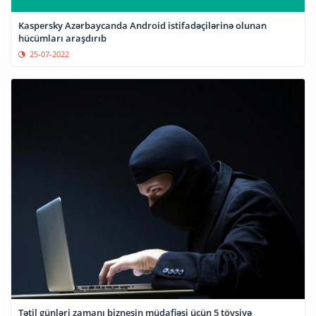
Kaspersky Azərbaycanda Android istifadəçilərinə olunan
hücümları araşdırıb
25-07-2022
Tətil günləri zamanı biznesin müdafiəsi üçün 5 tövsiyə