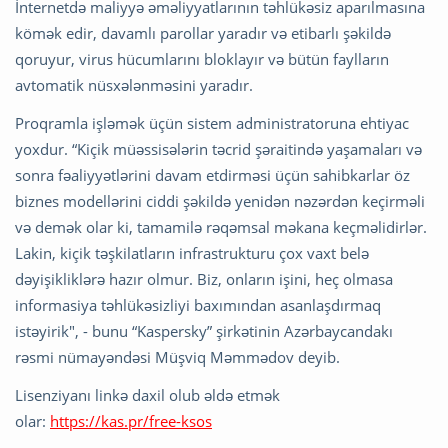
İnternetdə maliyyə əməliyyatlarının təhlükəsiz aparılmasına
kömək edir, davamlı parollar yaradır və etibarlı şəkildə
qoruyur, virus hücumlarını bloklayır və bütün faylların
avtomatik nüsxələnməsini yaradır.
Proqramla işləmək üçün sistem administratoruna ehtiyac
yoxdur. “Kiçik müəssisələrin təcrid şəraitində yaşamaları və
sonra fəaliyyətlərini davam etdirməsi üçün sahibkarlar öz
biznes modellərini ciddi şəkildə yenidən nəzərdən keçirməli
və demək olar ki, tamamilə rəqəmsal məkana keçməlidirlər.
Lakin, kiçik təşkilatların infrastrukturu çox vaxt belə
dəyişikliklərə hazır olmur. Biz, onların işini, heç olmasa
informasiya təhlükəsizliyi baxımından asanlaşdırmaq
istəyirik", - bunu “Kaspersky” şirkətinin Azərbaycandakı
rəsmi nümayəndəsi Müşviq Məmmədov deyib.
Lisenziyanı linkə daxil olub əldə etmək
olar:
https://kas.pr/free-ksos