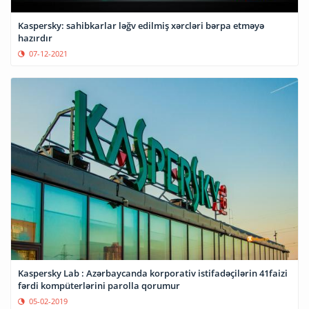
Kaspersky: sahibkarlar ləğv edilmiş xərcləri bərpa etməyə
hazırdır
07-12-2021
Kaspersky Lab : Azərbaycanda korporativ istifadəçilərin 41faizi
fərdi kompüterlərini parolla qorumur
05-02-2019