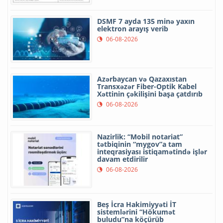
DSMF 7 ayda 135 minə yaxın
elektron arayış verib
06-08-2026
Azərbaycan və Qazaxıstan
Transxəzər Fiber-Optik Kabel
Xəttinin çəkilişini başa çatdırıb
06-08-2026
Nazirlik: “Mobil notariat”
tətbiqinin “mygov”a tam
inteqrasiyası istiqamətində işlər
davam etdirilir
06-08-2026
Beş İcra Hakimiyyəti İT
sistemlərini “Hökumət
buludu”na köçürüb