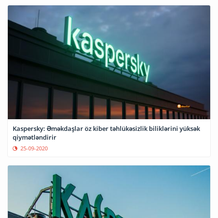
Kaspersky: Əməkdaşlar öz kiber təhlükəsizlik biliklərini yüksək
qiymətləndirir
25-09-2020