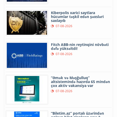
Kiberpolis xarici saytlara
hücumlar təşkil edən şəxsləri
saxlayıb
07-08-2026
Fitch ABB-nin reytinqini növbəti
dəfə yüksəltdi!
07-08-2026
“Əmək və Məşğulluq”
altsistemində hazırda 65 mindən
çox aktiv vakansiya var
07-08-2026
“Biletim.az” portalı üzərindən