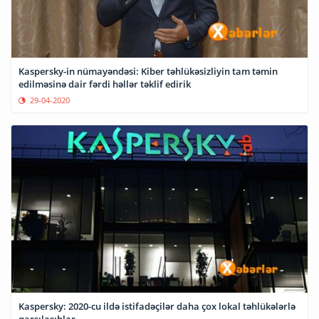
Kaspersky-in nümayəndəsi: Kiber təhlükəsizliyin tam təmin
edilməsinə dair fərdi həllər təklif edirik
29-04-2020
Kaspersky: 2020-cu ildə istifadəçilər daha çox lokal təhlükələrlə
qarşılaşıblar