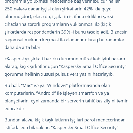
proqramla yoluxması nəticəsində baş verir (bu cür hallar
250 nəfərə qədər işçisi olan şirkətlərin 42% -də qeyd
olunmuşdur), eləcə də, işçilərin istifadə etdikləri şəxsi
cihazlarına zərərli proqramların yüklənməsi ilə (kiçik
şirkətlərdə respondentlərin 39% -i bunu təsdiqlədi). Biznesin
rəqəmsal məkana keçməsi ilə əlaqədar olaraq bu rəqəmlər
daha da arta bilər.
«Kaspersky» şirkəti hazırkı durumun mürəkkəbliyini nəzərə
alaraq, kiçik şirkətlər üçün “Kaspersky Small Office Security”
qorunma həllinin xüsusi pulsuz versiyasını hazırlayıb.
Bu həll, “Mac” və ya “Windows” platformasında olan
kompüterlərin, “Android” ilə işləyən smartfon və ya
planşetlərin, eyni zamanda bir serverin təhlükəsizliyini təmin
edəcəkdir.
Bundan əlavə, kiçik təşkilatların işçiləri parol menecerindən
istifadə edə biləcəklər. “Kaspersky Small Office Security”