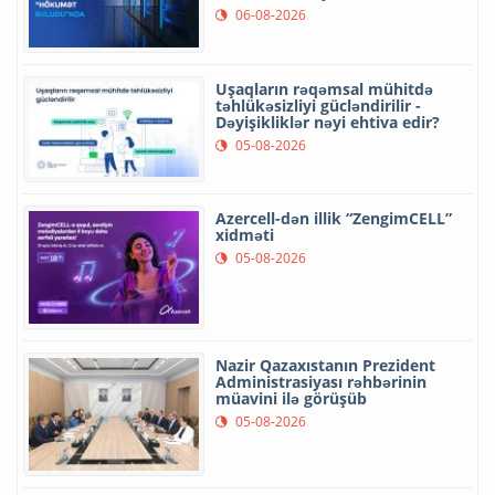
06-08-2026
Uşaqların rəqəmsal mühitdə
təhlükəsizliyi gücləndirilir -
Dəyişikliklər nəyi ehtiva edir?
05-08-2026
Azercell-dən illik “ZengimCELL”
xidməti
05-08-2026
Nazir Qazaxıstanın Prezident
Administrasiyası rəhbərinin
müavini ilə görüşüb
05-08-2026