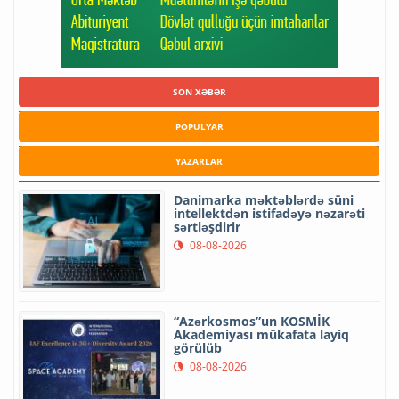
SON XƏBƏR
POPULYAR
YAZARLAR
Danimarka məktəblərdə süni
intellektdən istifadəyə nəzarəti
sərtləşdirir
08-08-2026
“Azərkosmos”un KOSMİK
Akademiyası mükafata layiq
görülüb
08-08-2026