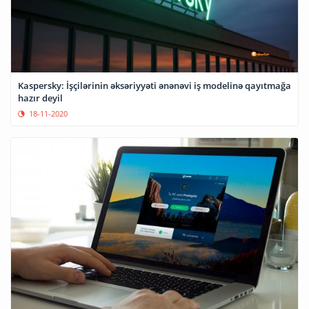
Kaspersky: İşçilərinin əksəriyyəti ənənəvi iş modelinə qayıtmağa
hazır deyil
18-11-2020