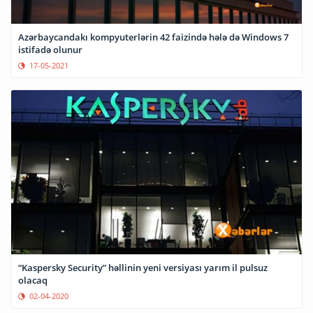
Azərbaycandakı kompyuterlərin 42 faizində hələ də Windows 7
istifadə olunur
17-05-2021
“Kaspersky Security” həllinin yeni versiyası yarım il pulsuz
olacaq
02-04-2020