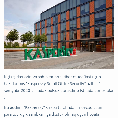
Kiçik şirkətlərin və sahibkarların kiber müdafiəsi üçün
hazırlanmış “Kaspersky Small Office Security” həllini 1
sentyabr 2020-ci ilədək pulsuz quraşdırıb istifadə etmək olar
.
Bu addım, “Kaspersky” şirkəti tərəfindən mövcud çətin
şəraitdə kiçik sahibkarlığa dəstək olmaq üçün həyata