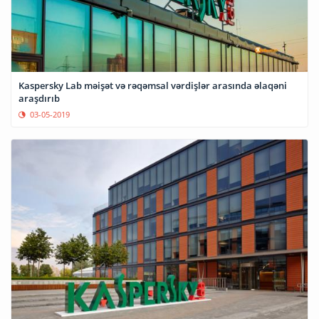
Kaspersky Lab məişət və rəqəmsal vərdişlər arasında əlaqəni
araşdırıb
03-05-2019