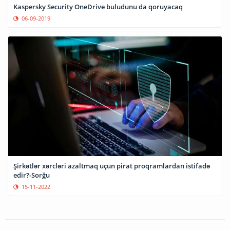
Kaspersky Security OneDrive buludunu da qoruyacaq
06-09-2019
Şirkətlər xərcləri azaltmaq üçün pirat proqramlardan istifadə
edir?-Sorğu
15-11-2022