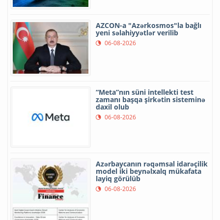
AZCON-a "Azərkosmos"la bağlı
yeni səlahiyyətlər verilib
06-08-2026
“Meta”nın süni intellekti test
zamanı başqa şirkətin sisteminə
daxil olub
06-08-2026
Azərbaycanın rəqəmsal idarəçilik
model iki beynəlxalq mükafata
layiq görülüb
06-08-2026