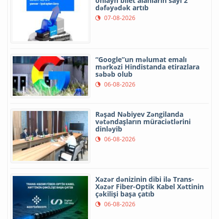
onlayn bilet alanların sayı 2
dəfəyədək artıb
07-08-2026
“Google”un məlumat emalı
mərkəzi Hindistanda etirazlara
səbəb olub
06-08-2026
Rəşad Nəbiyev Zəngilanda
vətəndaşların müraciətlərini
dinləyib
06-08-2026
Xəzər dənizinin dibi ilə Trans-
Xəzər Fiber-Optik Kabel Xəttinin
çəkilişi başa çatıb
06-08-2026