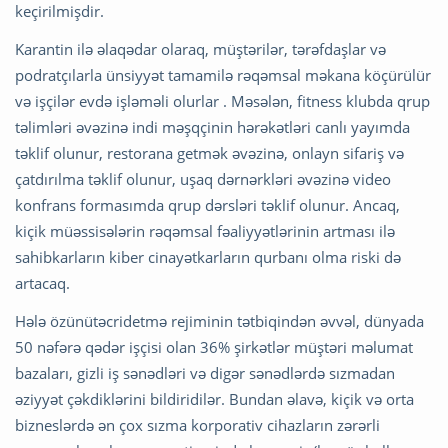
keçirilmişdir.
Karantin ilə əlaqədar olaraq, müştərilər, tərəfdaşlar və
podratçılarla ünsiyyət tamamilə rəqəmsal məkana köçürülür
və işçilər evdə işləməli olurlar . Məsələn, fitness klubda qrup
təlimləri əvəzinə indi məşqçinin hərəkətləri canlı yayımda
təklif olunur, restorana getmək əvəzinə, onlayn sifariş və
çatdırılma təklif olunur, uşaq dərnərkləri əvəzinə video
konfrans formasımda qrup dərsləri təklif olunur. Ancaq,
kiçik müəssisələrin rəqəmsal fəaliyyətlərinin artması ilə
sahibkarların kiber cinayətkarların qurbanı olma riski də
artacaq.
Hələ özünütəcridetmə rejiminin tətbiqindən əvvəl, dünyada
50 nəfərə qədər işçisi olan 36% şirkətlər müştəri məlumat
bazaları, gizli iş sənədləri və digər sənədlərdə sızmadan
əziyyət çəkdiklərini bildiridilər. Bundan əlavə, kiçik və orta
bizneslərdə ən çox sızma korporativ cihazların zərərli