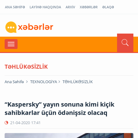
ANA SƏHİFƏ
LAYİHƏ HAQQINDA
ARXİV
XƏBƏRLƏR
ƏLAQƏ
TƏHLÜKƏSİZLİK
Ana Səhifə
TEXNOLOGİYA
TƏHLÜKƏSİZLİK
“Kaspersky” yayın sonuna kimi kiçik
sahibkarlar üçün ödənişsiz olacaq
21-04-2020
17:41