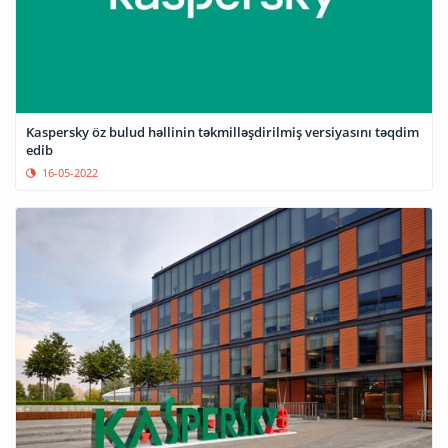
Kaspersky öz bulud həllinin təkmilləşdirilmiş versiyasını təqdim
edib
16-05-2022