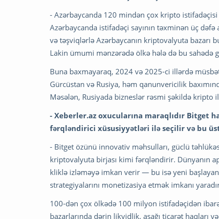
- Azərbaycanda 120 mindən çox kripto istifadəçis
Azərbaycanda istifadəçi sayının təxminən üç dəfə a
və təşviqlərlə Azərbaycanın kriptovalyuta bazarı bu
Lakin ümumi mənzərədə ölkə hələ də bu sahədə ge
Buna baxmayaraq, 2024 və 2025-ci illərdə müsbət d
Gürcüstan və Rusiya, həm qanunvericilik baxımında
Məsələn, Rusiyada bizneslər rəsmi şəkildə kripto il
- Xeberler.az oxucularına maraqlıdır Bitget h
fərqləndirici xüsusiyyətləri ilə seçilir və bu 
- Bitget özünü innovativ məhsulları, güclü təhlükəsi
kriptovalyuta birjası kimi fərqləndirir. Dünyanın ap
kliklə izləməyə imkan verir — bu isə yeni başlayan
strategiyalarını monetizasiya etmək imkanı yaradır
100-dən çox ölkədə 100 milyon istifadəçidən ibarə
bazarlarında dərin likvidlik, aşağı ticarət haqları və 