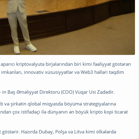
parıcı kriptovalyuta birjalarından biri kimi fəaliyyət göstərən
rət imkanları, innovativ xüsusiyyətlər və Web3 həlləri təqdim
t- in Baş Əməliyyat Direktoru (COO) Vüqar Usi Zadədir.
ub və şirkətin qlobal miqyasda böyümə strategiyalarına
ondan çox istifadəçi ilə dünyanın ən böyük kripto kopi ticarət
t göstərir. Hazırda Dubay, Polşa və Litva kimi ölkələrdə