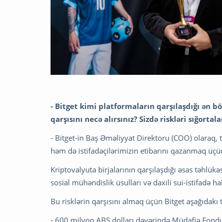
- Bitget kimi platformaların qarşılaşdığı ən böy
qarşısını necə alırsınız? Sizdə riskləri sığort
- Bitget-in Baş Əməliyyat Direktoru (COO) olaraq, tə
həm də istifadəçilərimizin etibarını qazanmaq üçün 
Kriptovalyuta birjalarının qarşılaşdığı əsas təhlükə
sosial mühəndislik üsulları və daxili sui-istifadə ha
Bu risklərin qarşısını almaq üçün Bitget aşağıdakı t
- 600 milyon ABŞ dolları dəyərində Müdafiə Fondu: