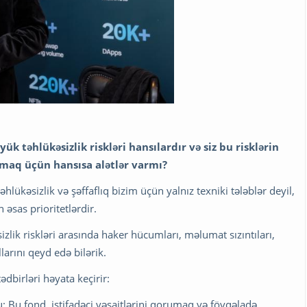
ük təhlükəsizlik riskləri hansılardır və siz bu risklərin
alamaq üçün hansısa alətlər varmı?
hlükəsizlik və şəffaflıq bizim üçün yalnız texniki tələblər deyil,
əsas prioritetlərdir.
sizlik riskləri arasında haker hücumları, məlumat sızıntıları,
llarını qeyd edə bilərik.
ədbirləri həyata keçirir:
 Bu fond, istifadəçi vəsaitlərini qorumaq və fövqəladə