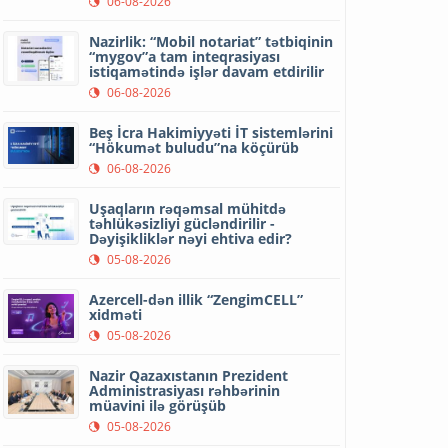
06-08-2026
Nazirlik: “Mobil notariat” tətbiqinin
“mygov”a tam inteqrasiyası
istiqamətində işlər davam etdirilir
06-08-2026
Beş İcra Hakimiyyəti İT sistemlərini
“Hökumət buludu”na köçürüb
06-08-2026
Uşaqların rəqəmsal mühitdə
təhlükəsizliyi gücləndirilir -
Dəyişikliklər nəyi ehtiva edir?
05-08-2026
Azercell-dən illik “ZengimCELL”
xidməti
05-08-2026
Nazir Qazaxıstanın Prezident
Administrasiyası rəhbərinin
müavini ilə görüşüb
05-08-2026