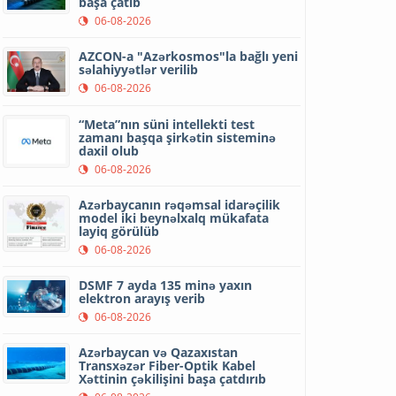
başa çatıb
06-08-2026
AZCON-a "Azərkosmos"la bağlı yeni
səlahiyyətlər verilib
06-08-2026
“Meta”nın süni intellekti test
zamanı başqa şirkətin sisteminə
daxil olub
06-08-2026
Azərbaycanın rəqəmsal idarəçilik
model iki beynəlxalq mükafata
layiq görülüb
06-08-2026
DSMF 7 ayda 135 minə yaxın
elektron arayış verib
06-08-2026
Azərbaycan və Qazaxıstan
Transxəzər Fiber-Optik Kabel
Xəttinin çəkilişini başa çatdırıb