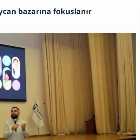
ycan bazarına fokuslanır