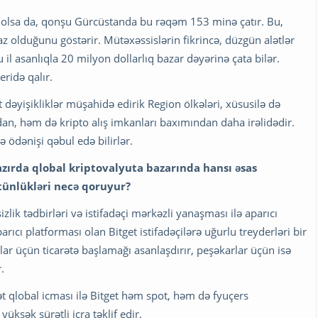
i olsa da, qonşu Gürcüstanda bu rəqəm 153 minə çatır. Bu,
z olduğunu göstərir. Mütəxəssislərin fikrincə, düzgün alətlər
 il asanlıqla 20 milyon dollarlıq bazar dəyərinə çata bilər.
ridə qalır.
əyişikliklər müşahidə edirik Region ölkələri, xüsusilə də
n, həm də kripto alış imkanları baxımından daha irəlidədir.
ə ödənişi qəbul edə bilirlər.
azırda qlobal kriptovalyuta bazarında hansı əsas
üstünlükləri necə qoruyur?
zlik tədbirləri və istifadəçi mərkəzli yanaşması ilə aparıcı
arıcı platforması olan Bitget istifadəçilərə uğurlu treyderləri bir
lar üçün ticarətə başlamağı asanlaşdırır, peşəkarlar üçün isə
.
t qlobal icması ilə Bitget həm spot, həm də fyuçers
yüksək sürətli icra təklif edir.